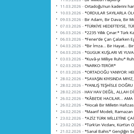
11.03.2026 -
Ortadoğu’nun kaderini harita
10.03.2026 -
*ORDULAR SAYILARLA ÖL
09.03.2026 -
Bir Adam, Bir Dava, Bir Mil
07.03.2026 -
*TÜRKİYE HEDEFTEYSE, TÜR
06.03.2026 -
*2235 Yıllık Çınar:* Türk K
06.03.2026 -
*Fener’de Çan Çalarken Eg
04.03.2026 -
*Bir İmza… Bir Hayat… Bi
04.03.2026 -
*GUGUK KUŞLARI VE YUVA
03.03.2026 -
*Kuvâ-yi Milliye Ruhu* Ru
02.03.2026 -
*NARKO-TERÖR*
01.03.2026 -
*ORTADOĞU YANIYOR: HEDE
28.02.2026 -
*SAVAŞIN KIYISINDA MIYIZ,
28.02.2026 -
*YANLIŞ TEŞHİSLE DOĞRU
28.02.2026 -
HAV HAV DEĞİL, ALLAH Dİ
26.02.2026 -
*KÂBE’DE HACILAR… AMA 
26.02.2026 -
*Hocalı Bir Milletin Hafıza
24.02.2026 -
*Maarif Modeli, Ramazan ve
23.02.2026 -
*AZİZ TÜRK MİLLETİNE ÇA
23.02.2026 -
*Türk’ün Vicdanı, Kürt’ün 
21.02.2026 -
*Sanal Bahis* Gençliğin S