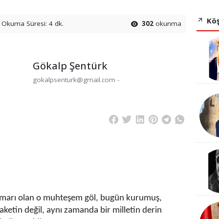
Köş
Okuma Süresi: 4 dk.
302
okunma
Gökalp Şentürk
gokalpsenturk@gmail.com -
damarı olan o muhteşem göl, bugün kurumuş,
laketin değil, aynı zamanda bir milletin derin