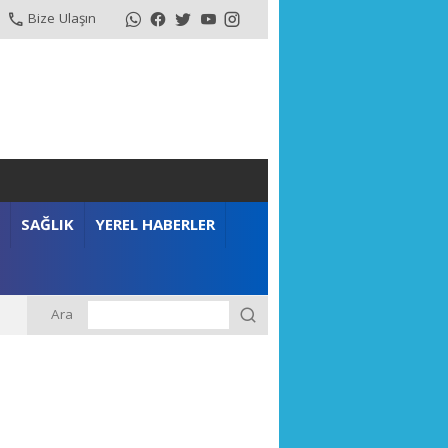
Bize Ulaşın
SAĞLIK
YEREL HABERLER
Ara
m”