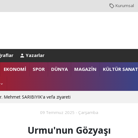
Kurumsal
raflar
Yazarlar
EKONOMİ
SPOR
DÜNYA
MAGAZİN
KÜLTÜR SANAT
NBUL EMNİYET MÜDÜRLÜĞÜ’NE ATANDI
. Mehmet SARIBIYIK'a vefa ziyareti
09 Temmuz 2025 - Çarşamba
 Ali ÇORUH; “Sakarya’ya değer katan bir üniversite inşa etmek istiyoru
Urmu'nun Gözyaşı