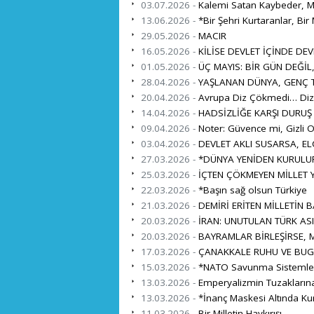
03.07.2026 -
Kalemi Satan Kaybeder, Mi
13.06.2026 -
*Bir Şehri Kurtaranlar, Bir 
29.05.2026 -
MACIR
16.05.2026 -
KİLİSE DEVLET İÇİNDE DEV
01.05.2026 -
ÜÇ MAYIS: BİR GÜN DEĞİL
28.04.2026 -
YAŞLANAN DÜNYA, GENÇ TÜ
20.04.2026 -
Avrupa Diz Çökmedi… Diz 
14.04.2026 -
HADSİZLİĞE KARŞI DURUŞ
09.04.2026 -
Noter: Güvence mi, Gizli O
03.04.2026 -
DEVLET AKLI SUSARSA, EL
27.03.2026 -
*DÜNYA YENİDEN KURULUR
25.03.2026 -
İÇTEN ÇÖKMEYEN MİLLET Y
22.03.2026 -
*Başın sağ olsun Türkiye
21.03.2026 -
DEMİRİ ERİTEN MİLLETİN 
20.03.2026 -
İRAN: UNUTULAN TÜRK ASI
20.03.2026 -
BAYRAMLAR BİRLEŞİRSE, M
17.03.2026 -
ÇANAKKALE RUHU VE BUG
15.03.2026 -
*NATO Savunma Sistemleri İ
13.03.2026 -
Emperyalizmin Tuzaklarına
13.03.2026 -
*İnanç Maskesi Altında Ku
11.03.2026 -
Bir Milletin Haykırışı