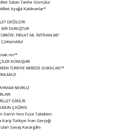
lleti Satan Tarihe Gömülür
Milleti Ayağa Kaldıranlar*
LET DEĞİLDİR.
, BİR DURUŞTUR
RKİYE: FIRSAT MI, İMTİHAN MI?
Çöktürüldü!
rtak mı?*
ÇİLER KONUŞUR!
KEN TÜRKİYE NEREDE DURACAK?*
IKILMAZ!
BAYRAMI NEVRUZ
RLARI
İLLET DİRİLİR
ÜNÜN ÇAĞRISI
ran’ın Yeni Füze Taktikleri
 Karşı Türkiye–İran Gerçeği
rulan Savaş Karargâhı