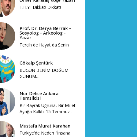
Ömer Karataş Köşe Yazarı
T.H.Y.: Dikkat! Dikkat!
Prof. Dr. Derya Berrak -
Sosyolog - Arkeolog -
Yazar
Tercih de Hayat da Senin
Gökalp Şentürk
BUGÜN BENİM DOĞUM
GÜNÜM…
Nur Delice Ankara
Temsilcisi
Bir Bayrak Uğruna, Bir Millet
Ayağa Kalktı. 15 Temmuz...
Mustafa Murat Karahan
Türkiye'de Neden "İnsana