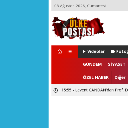
08 Ağustos 2026, Cumartesi
Videolar
Fotoğ
GÜNDEM
SİYASET
22:29 - ZEYNEP ARI TETİK İSTA
ÖZEL HABER
Diğer
15:55 - Levent CANDAN'dan Prof. Dr
12:02 - SUBÜ Rektör Adayı Prof. Dr.