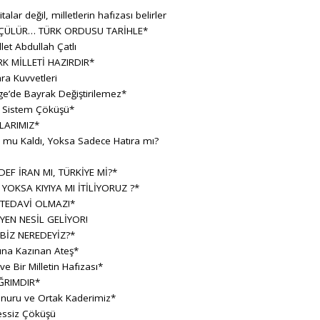
lar değil, milletlerin hafızası belirler
ÇÜLÜR… TÜRK ORDUSU TARİHLE*
let Abdullah Çatlı
K MİLLETİ HAZIRDIR*
ara Kuvvetleri
e’de Bayrak Değiştirilemez*
r Sistem Çöküşü*
LARIMIZ*
h mu Kaldı, Yoksa Sadece Hatıra mı?
F İRAN MI, TÜRKİYE Mİ?*
 YOKSA KIYIYA MI İTİLİYORUZ ?*
 TEDAVİ OLMAZ!*
YEN NESİL GELİYOR!
BİZ NEREDEYİZ?*
sına Kazınan Ateş*
 Bir Milletin Hafızası*
ĞRIMDIR*
Onuru ve Ortak Kaderimiz*
essiz Çöküşü