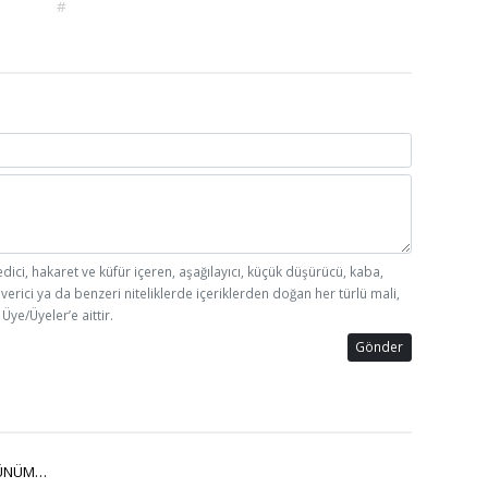
#
edici, hakaret ve küfür içeren, aşağılayıcı, küçük düşürücü, kaba,
 verici ya da benzeri niteliklerde içeriklerden doğan her türlü mali,
Üye/Üyeler’e aittir.
Gönder
ÜNÜM…