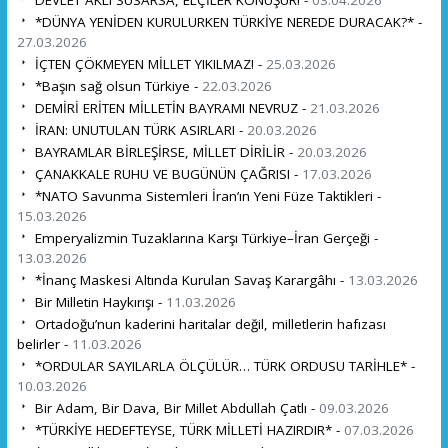
DEVLET AKLI SUSARSA, ELÇİLER KONUŞUR! -
03.04.2026
*DÜNYA YENİDEN KURULURKEN TÜRKİYE NEREDE DURACAK?* -
27.03.2026
İÇTEN ÇÖKMEYEN MİLLET YIKILMAZ! -
25.03.2026
*Başın sağ olsun Türkiye -
22.03.2026
DEMİRİ ERİTEN MİLLETİN BAYRAMI NEVRUZ -
21.03.2026
İRAN: UNUTULAN TÜRK ASIRLARI -
20.03.2026
BAYRAMLAR BİRLEŞİRSE, MİLLET DİRİLİR -
20.03.2026
ÇANAKKALE RUHU VE BUGÜNÜN ÇAĞRISI -
17.03.2026
*NATO Savunma Sistemleri İran’ın Yeni Füze Taktikleri -
15.03.2026
Emperyalizmin Tuzaklarına Karşı Türkiye–İran Gerçeği -
13.03.2026
*İnanç Maskesi Altında Kurulan Savaş Karargâhı -
13.03.2026
Bir Milletin Haykırışı -
11.03.2026
Ortadoğu’nun kaderini haritalar değil, milletlerin hafızası
belirler -
11.03.2026
*ORDULAR SAYILARLA ÖLÇÜLÜR… TÜRK ORDUSU TARİHLE* -
10.03.2026
Bir Adam, Bir Dava, Bir Millet Abdullah Çatlı -
09.03.2026
*TÜRKİYE HEDEFTEYSE, TÜRK MİLLETİ HAZIRDIR* -
07.03.2026