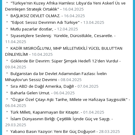
"Türkiye'nin Kuzey Afrika Hamlesi: Libya'da Yeni Askerî Üs ve
Derinleşen Stratejik Ortaklık" -
16.04.2025
BAŞLIKSIZ DEVLET OLMAZ. -
16.04.2025
"Edpot: Sessiz Devrimin Adı Türkiye" -
13.04.2025
Mutlu pazarlar dostlar, -
12.04.2025
Siyasetçilere Sesleniş: Yürekle, Dürüstlükle, Cesaretle. -
11.04.2025
KADİR MISIROĞLU'NU, MHP MİLLETVEKİLİ YÜCEL BULUT'TAN
DİNLEYELİM! -
10.04.2025
Göklerde Bir Devrim: Süper Şimşek Hedefi 12'den Vurdu! -
09.04.2025
Bulgaristan da bir Devlet Adamından Fazlası: İvelin
Mihaylov'un Sessiz Devrimi -
08.04.2025
Sıra ABD de Dağıl Amerika, Dağıl! -
07.04.2025
Baharla Gelen Umut. -
06.04.2025
"Özgür Özel Çıtayı Aştı: Tarihe, Millete ve Hafızaya Saygısızlık" -
06.04.2025
Türk Milleti, Kapanmayan Bir Kitaptır. -
01.04.2025
İslam Dünyasının Birliği: Çeşitlilik İçinde Güç ve Saygı. -
29.03.2025
Yabancı Basın Yazıyor: Yeni Bir Güç Doğuyor! -
28.03.2025