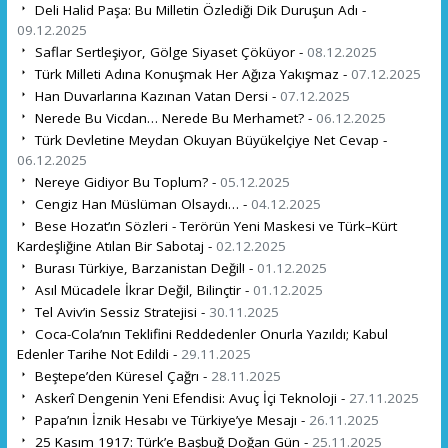
Deli Halid Paşa: Bu Milletin Özlediği Dik Duruşun Adı -
09.12.2025
Saflar Sertleşiyor, Gölge Siyaset Çöküyor -
08.12.2025
Türk Milleti Adına Konuşmak Her Ağıza Yakışmaz -
07.12.2025
Han Duvarlarına Kazınan Vatan Dersi -
07.12.2025
Nerede Bu Vicdan… Nerede Bu Merhamet? -
06.12.2025
Türk Devletine Meydan Okuyan Büyükelçiye Net Cevap -
06.12.2025
Nereye Gidiyor Bu Toplum? -
05.12.2025
Cengiz Han Müslüman Olsaydı… -
04.12.2025
Bese Hozat’ın Sözleri - Terörün Yeni Maskesi ve Türk–Kürt
Kardeşliğine Atılan Bir Sabotaj -
02.12.2025
Burası Türkiye, Barzanistan Değil! -
01.12.2025
Asıl Mücadele İkrar Değil, Bilinçtir -
01.12.2025
Tel Aviv’in Sessiz Stratejisi -
30.11.2025
Coca-Cola’nın Teklifini Reddedenler Onurla Yazıldı; Kabul
Edenler Tarihe Not Edildi -
29.11.2025
Beştepe’den Küresel Çağrı -
28.11.2025
Askerî Dengenin Yeni Efendisi: Avuç İçi Teknoloji -
27.11.2025
Papa’nın İznik Hesabı ve Türkiye’ye Mesajı -
26.11.2025
25 Kasım 1917: Türk’e Başbuğ Doğan Gün -
25.11.2025