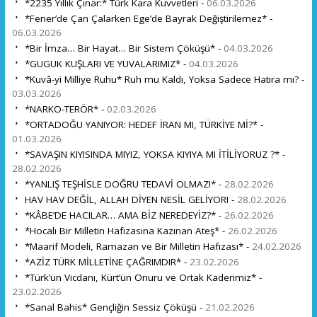
*2235 Yıllık Çınar:* Türk Kara Kuvvetleri -
06.03.2026
*Fener’de Çan Çalarken Ege’de Bayrak Değiştirilemez* -
06.03.2026
*Bir İmza… Bir Hayat… Bir Sistem Çöküşü* -
04.03.2026
*GUGUK KUŞLARI VE YUVALARIMIZ* -
04.03.2026
*Kuvâ-yi Milliye Ruhu* Ruh mu Kaldı, Yoksa Sadece Hatıra mı? -
03.03.2026
*NARKO-TERÖR* -
02.03.2026
*ORTADOĞU YANIYOR: HEDEF İRAN MI, TÜRKİYE Mİ?* -
01.03.2026
*SAVAŞIN KIYISINDA MIYIZ, YOKSA KIYIYA MI İTİLİYORUZ ?* -
28.02.2026
*YANLIŞ TEŞHİSLE DOĞRU TEDAVİ OLMAZ!* -
28.02.2026
HAV HAV DEĞİL, ALLAH DİYEN NESİL GELİYOR! -
28.02.2026
*KÂBE’DE HACILAR… AMA BİZ NEREDEYİZ?* -
26.02.2026
*Hocalı Bir Milletin Hafızasına Kazınan Ateş* -
26.02.2026
*Maarif Modeli, Ramazan ve Bir Milletin Hafızası* -
24.02.2026
*AZİZ TÜRK MİLLETİNE ÇAĞRIMDIR* -
23.02.2026
*Türk’ün Vicdanı, Kürt’ün Onuru ve Ortak Kaderimiz* -
23.02.2026
*Sanal Bahis* Gençliğin Sessiz Çöküşü -
21.02.2026