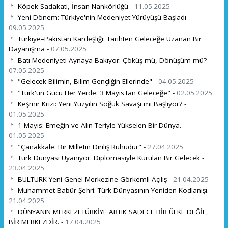
Köpek Sadakati, İnsan Nankörlüğü -
11.05.2025
Yeni Dönem: Türkiye'nin Medeniyet Yürüyüşü Başladı -
09.05.2025
Türkiye–Pakistan Kardeşliği: Tarihten Geleceğe Uzanan Bir
Dayanışma -
07.05.2025
Batı Medeniyeti Aynaya Bakıyor: Çöküş mü, Dönüşüm mü? -
07.05.2025
"Gelecek Bilimin, Bilim Gençliğin Ellerinde" -
04.05.2025
"Türk'ün Gücü Her Yerde: 3 Mayıs'tan Geleceğe" -
02.05.2025
Keşmir Krizi: Yeni Yüzyılın Soğuk Savaşı mı Başlıyor? -
01.05.2025
1 Mayıs: Emeğin ve Alın Teriyle Yükselen Bir Dünya. -
01.05.2025
"Çanakkale: Bir Milletin Diriliş Ruhudur" -
27.04.2025
Türk Dünyası Uyanıyor: Diplomasiyle Kurulan Bir Gelecek -
23.04.2025
BULTÜRK Yeni Genel Merkezine Görkemli Açılış -
21.04.2025
Muhammet Babür Şehri: Türk Dünyasının Yeniden Kodlanışı. -
21.04.2025
DÜNYANIN MERKEZI TÜRKİYE ARTIK SADECE BİR ÜLKE DEĞİL,
BİR MERKEZDİR. -
17.04.2025