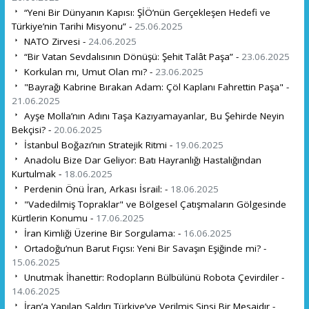
“Yeni Bir Dünyanın Kapısı: ŞİÖ’nün Gerçekleşen Hedefi ve
Türkiye’nin Tarihi Misyonu” -
25.06.2025
NATO Zirvesi -
24.06.2025
“Bir Vatan Sevdalısının Dönüşü: Şehit Talât Paşa” -
23.06.2025
Korkulan mı, Umut Olan mı? -
23.06.2025
"Bayrağı Kabrine Bırakan Adam: Çöl Kaplanı Fahrettin Paşa" -
21.06.2025
Ayşe Molla’nın Adını Taşa Kazıyamayanlar, Bu Şehirde Neyin
Bekçisi? -
20.06.2025
İstanbul Boğazı’nın Stratejik Ritmi -
19.06.2025
Anadolu Bize Dar Geliyor: Batı Hayranlığı Hastalığından
Kurtulmak -
18.06.2025
Perdenin Önü İran, Arkası İsrail: -
18.06.2025
"Vadedilmiş Topraklar" ve Bölgesel Çatışmaların Gölgesinde
Kürtlerin Konumu -
17.06.2025
İran Kimliği Üzerine Bir Sorgulama: -
16.06.2025
Ortadoğu’nun Barut Fıçısı: Yeni Bir Savaşın Eşiğinde mi? -
15.06.2025
Unutmak İhanettir: Rodopların Bülbülünü Robota Çevirdiler -
14.06.2025
İran’a Yapılan Saldırı Türkiye’ye Verilmiş Sinsi Bir Mesajdır -