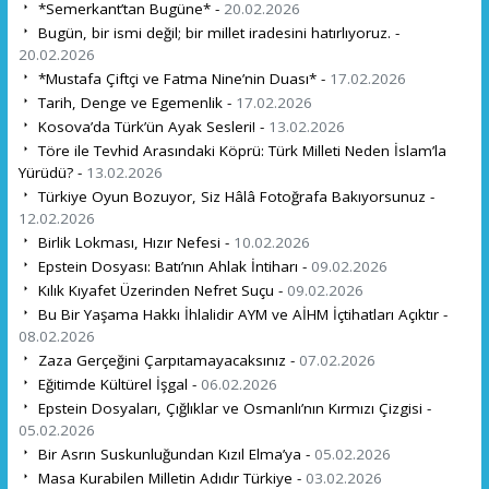
*Semerkant’tan Bugüne* -
20.02.2026
Bugün, bir ismi değil; bir millet iradesini hatırlıyoruz. -
20.02.2026
*Mustafa Çiftçi ve Fatma Nine’nin Duası* -
17.02.2026
Tarih, Denge ve Egemenlik -
17.02.2026
Kosova’da Türk’ün Ayak Sesleri! -
13.02.2026
Töre ile Tevhid Arasındaki Köprü: Türk Milleti Neden İslam’la
Yürüdü? -
13.02.2026
Türkiye Oyun Bozuyor, Siz Hâlâ Fotoğrafa Bakıyorsunuz -
12.02.2026
Birlik Lokması, Hızır Nefesi -
10.02.2026
Epstein Dosyası: Batı’nın Ahlak İntiharı -
09.02.2026
Kılık Kıyafet Üzerinden Nefret Suçu -
09.02.2026
Bu Bir Yaşama Hakkı İhlalidir AYM ve AİHM İçtihatları Açıktır -
08.02.2026
Zaza Gerçeğini Çarpıtamayacaksınız -
07.02.2026
Eğitimde Kültürel İşgal -
06.02.2026
Epstein Dosyaları, Çığlıklar ve Osmanlı’nın Kırmızı Çizgisi -
05.02.2026
Bir Asrın Suskunluğundan Kızıl Elma’ya -
05.02.2026
Masa Kurabilen Milletin Adıdır Türkiye -
03.02.2026