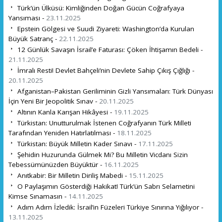
Türk’ün Ülküsü: Kimliğinden Doğan Gücün Coğrafyaya
Yansıması -
23.11.2025
Epstein Gölgesi ve Suudi Ziyareti: Washington’da Kurulan
Büyük Satranç -
22.11.2025
12 Günlük Savaşın İsrail’e Faturası: Çöken İhtişamın Bedeli -
21.11.2025
İmralı Resti! Devlet Bahçeli’nin Devlete Sahip Çıkış Çığlığı -
20.11.2025
Afganistan–Pakistan Geriliminin Gizli Yansımaları: Türk Dünyası
İçin Yeni Bir Jeopolitik Sınav -
20.11.2025
Altının Kanla Karışan Hikâyesi -
19.11.2025
Türkistan: Unutturulmak İstenen Coğrafyanın Türk Milleti
Tarafından Yeniden Hatırlatılması -
18.11.2025
Türkistan: Büyük Milletin Kader Sınavı -
17.11.2025
Şehidin Huzurunda Gülmek Mi? Bu Milletin Vicdanı Sizin
Tebessümünüzden Büyüktür -
16.11.2025
Anıtkabir: Bir Milletin Diriliş Mabedi -
15.11.2025
O Paylaşımın Gösterdiği Hakikat! Türk’ün Sabrı Selametini
Kimse Sınamasın -
14.11.2025
Adım Adım İzledik: İsrail’in Füzeleri Türkiye Sınırına Yığılıyor -
13.11.2025