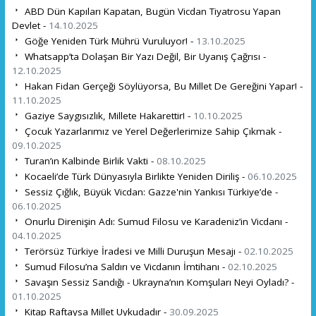
ABD Dün Kapıları Kapatan, Bugün Vicdan Tiyatrosu Yapan
Devlet -
14.10.2025
Göğe Yeniden Türk Mührü Vuruluyor! -
13.10.2025
Whatsapp’ta Dolaşan Bir Yazı Değil, Bir Uyanış Çağrısı -
12.10.2025
Hakan Fidan Gerçeği Söylüyorsa, Bu Millet De Gereğini Yapar! -
11.10.2025
Gaziye Saygısızlık, Millete Hakarettir! -
10.10.2025
Çocuk Yazarlarımız ve Yerel Değerlerimize Sahip Çıkmak -
09.10.2025
Turan’ın Kalbinde Birlik Vakti -
08.10.2025
Kocaeli’de Türk Dünyasıyla Birlikte Yeniden Diriliş -
06.10.2025
Sessiz Çığlık, Büyük Vicdan: Gazze'nin Yankısı Türkiye’de -
06.10.2025
Onurlu Direnişin Adı: Sumud Filosu ve Karadeniz’in Vicdanı -
04.10.2025
Terörsüz Türkiye İradesi ve Milli Duruşun Mesajı -
02.10.2025
Sumud Filosu’na Saldırı ve Vicdanın İmtihanı -
02.10.2025
Savaşın Sessiz Sandığı - Ukrayna’nın Komşuları Neyi Oyladı? -
01.10.2025
Kitap Raftaysa Millet Uykudadır -
30.09.2025