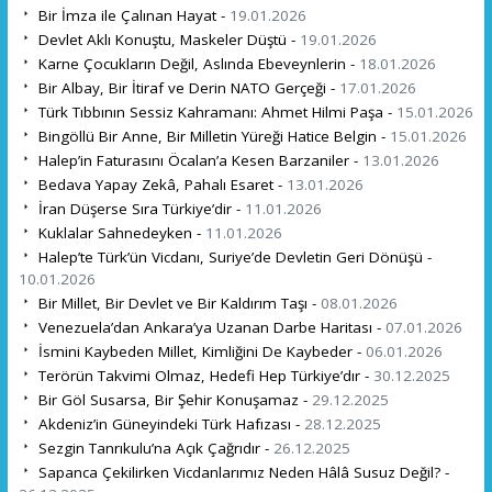
Bir İmza ile Çalınan Hayat -
19.01.2026
Devlet Aklı Konuştu, Maskeler Düştü -
19.01.2026
Karne Çocukların Değil, Aslında Ebeveynlerin -
18.01.2026
Bir Albay, Bir İtiraf ve Derin NATO Gerçeği -
17.01.2026
Türk Tıbbının Sessiz Kahramanı: Ahmet Hilmi Paşa -
15.01.2026
Bingöllü Bir Anne, Bir Milletin Yüreği Hatice Belgin -
15.01.2026
Halep’in Faturasını Öcalan’a Kesen Barzaniler -
13.01.2026
Bedava Yapay Zekâ, Pahalı Esaret -
13.01.2026
İran Düşerse Sıra Türkiye’dir -
11.01.2026
Kuklalar Sahnedeyken -
11.01.2026
Halep’te Türk’ün Vicdanı, Suriye’de Devletin Geri Dönüşü -
10.01.2026
Bir Millet, Bir Devlet ve Bir Kaldırım Taşı -
08.01.2026
Venezuela’dan Ankara’ya Uzanan Darbe Haritası -
07.01.2026
İsmini Kaybeden Millet, Kimliğini De Kaybeder -
06.01.2026
Terörün Takvimi Olmaz, Hedefi Hep Türkiye’dır -
30.12.2025
Bir Göl Susarsa, Bir Şehir Konuşamaz -
29.12.2025
Akdeniz’in Güneyindeki Türk Hafızası -
28.12.2025
Sezgin Tanrıkulu’na Açık Çağrıdır -
26.12.2025
Sapanca Çekilirken Vicdanlarımız Neden Hâlâ Susuz Değil? -