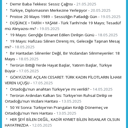
Demir Baba Tekkesi: Sessiz Çağrısı -
21.05.2025
Türkiye, Diplomasinin Merkezine Yerleşiyor -
20.05.2025
Pristoe 20 Mayıs 1989 – Sessizliğin Patladığı Gün -
19.05.2025
DÜŞÜNCE • TARİH • YAŞAM - Türk Tarihi'nde 19 Mayıs; Tesadüf
mü Alınyazısı mı? -
19.05.2025
19 Mayıs: Gençliğe Emanet Edilen Dirilişin Günü -
18.05.2025
19 Mayıs: Hafızası Silinen Direniş mi, Geleceğe Taşınan Mesaj
mı? -
18.05.2025
Bir Haritadan Silinenler Değil, Bir Vicdandan Silinmeyenler: 18
Mayıs -
18.05.2025
Terörün Bittiği Yerde Hayat Başlar, Yatırım Başlar, Türkiye
Büyür -
17.05.2025
GÖKYÜZÜNE AÇILAN CESARET: TÜRK KADIN PİLOTLARIN İLHAM
VEREN UÇUŞU -
17.05.2025
Ortadoğu'nun anahtarı Türkiye'ye mi verildi? -
14.05.2025
Terörün Ardından Kalkan Sis: Türkiye'nin Ruhsal Dirilişi ve
Ortadoğu'nun Vicdani Haritası -
13.05.2025
50 Yıl Sonra: Türkiye'nin Prangaları Kırdığı Dönemeç ve
Ortadoğu'nun Yeni Haritası -
13.05.2025
HER ŞEYİ BİLEN DEĞİL, KADİR KIYMET BİLEN İNSANLAR OLSUN
HAYATINIZDA -
12.05.2025