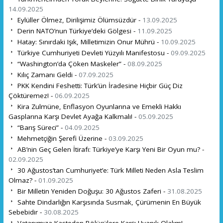
14.09.2025
Eylüller Ölmez, Dirilişimiz Ölümsüzdür -
13.09.2025
Derin NATO’nun Türkiye’deki Gölgesi -
11.09.2025
Hatay: Sınırdaki Işık, Milletimizin Onur Mührü -
10.09.2025
Türkiye Cumhuriyeti Devleti Yüzyılı Manifestosu -
09.09.2025
“Washington’da Çöken Maskeler” -
08.09.2025
Kılıç Zamanı Geldi -
07.09.2025
PKK Kendini Feshetti: Türk’ün İradesine Hiçbir Güç Diz
Çöktüremez! -
06.09.2025
Kira Zulmüne, Enflasyon Oyunlarına ve Emekli Hakkı
Gasplarına Karşı Devlet Ayağa Kalkmalı! -
05.09.2025
“Barış Süreci” -
04.09.2025
Mehmetçiğin Şerefi Üzerine -
03.09.2025
AB’nin Geç Gelen İtirafı: Türkiye’ye Karşı Yeni Bir Oyun mu? -
02.09.2025
30 Ağustos’tan Cumhuriyet’e: Türk Milleti Neden Asla Teslim
Olmaz? -
01.09.2025
Bir Milletin Yeniden Doğuşu: 30 Ağustos Zaferi -
31.08.2025
Sahte Dindarlığın Karşısında Susmak, Çürümenin En Büyük
Sebebidir -
30.08.2025