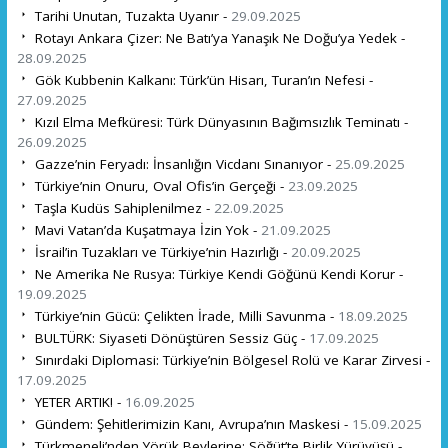
Tarihi Unutan, Tuzakta Uyanır -
29.09.2025
Rotayı Ankara Çizer: Ne Batı’ya Yanaşık Ne Doğu’ya Yedek -
28.09.2025
Gök Kubbenin Kalkanı: Türk’ün Hisarı, Turan’ın Nefesi -
27.09.2025
Kızıl Elma Mefküresi: Türk Dünyasının Bağımsızlık Teminatı -
26.09.2025
Gazze’nin Feryadı: İnsanlığın Vicdanı Sınanıyor -
25.09.2025
Türkiye’nin Onuru, Oval Ofis’in Gerçeği -
23.09.2025
Taşla Kudüs Sahiplenilmez -
22.09.2025
Mavi Vatan’da Kuşatmaya İzin Yok -
21.09.2025
İsrail’in Tuzakları ve Türkiye’nin Hazırlığı -
20.09.2025
Ne Amerika Ne Rusya: Türkiye Kendi Göğünü Kendi Korur -
19.09.2025
Türkiye’nin Gücü: Çelikten İrade, Milli Savunma -
18.09.2025
BULTÜRK: Siyaseti Dönüştüren Sessiz Güç -
17.09.2025
Sınırdaki Diplomasi: Türkiye’nin Bölgesel Rolü ve Karar Zirvesi -
17.09.2025
YETER ARTIK! -
16.09.2025
Gündem: Şehitlerimizin Kanı, Avrupa’nın Maskesi -
15.09.2025
Türkmeneli’nden Yörük Beylerine: Söğüt’te Birlik Yürüyüşü -