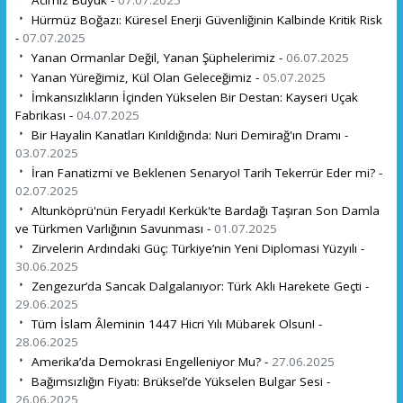
Acımız Büyük -
07.07.2025
Hürmüz Boğazı: Küresel Enerji Güvenliğinin Kalbinde Kritik Risk
-
07.07.2025
Yanan Ormanlar Değil, Yanan Şüphelerimiz -
06.07.2025
Yanan Yüreğimiz, Kül Olan Geleceğimiz -
05.07.2025
İmkansızlıkların İçinden Yükselen Bir Destan: Kayseri Uçak
Fabrikası -
04.07.2025
Bir Hayalin Kanatları Kırıldığında: Nuri Demirağ'ın Dramı -
03.07.2025
İran Fanatizmi ve Beklenen Senaryo! Tarih Tekerrür Eder mi? -
02.07.2025
Altunköprü'nün Feryadı! Kerkük'te Bardağı Taşıran Son Damla
ve Türkmen Varlığının Savunması -
01.07.2025
Zirvelerin Ardındaki Güç: Türkiye’nin Yeni Diplomasi Yüzyılı -
30.06.2025
Zengezur’da Sancak Dalgalanıyor: Türk Aklı Harekete Geçti -
29.06.2025
Tüm İslam Âleminin 1447 Hicri Yılı Mübarek Olsun! -
28.06.2025
Amerika’da Demokrasi Engelleniyor Mu? -
27.06.2025
Bağımsızlığın Fiyatı: Brüksel’de Yükselen Bulgar Sesi -
26.06.2025