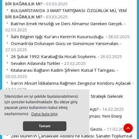
BİR BAĞIMLILIK MI? -
03.03.2025
BULGARİSTAN'DA 3 MART TARTIŞMASI: ÖZGÜRLÜK MÜ, YENİ
BİR BAĞIMLILIK MI? -
03.03.2025
Batı'nın Emek Hırsızlığı ve Ders Almamız Gereken Gerçek. -
02.03.2025
İlahi Bilginin Işığı: Kur'an-ı Kerim'in Kusursuzluğu. -
28.02.2025
Osmanlı'da Dolunayın Gücü ve Günümüze Yansımaları. -
27.02.2025
26 Şubat 1992: Karabağ'da Hocalı Soykırımı. -
26.02.2025
Sevakin Adasında Türkler -
23.02.2025
Kıtalararası Bağların Kadim Şifreleri: Kutsal T Tamgası. -
20.02.2025
İran'ın Absürt İddialarına Rağmen Zengezur Koridoru Açılacak -
17.02.2025
Avrupa'nın Türkiye'ye Olan Bağımlılığı ve Stratejik Gelecek
Sitemizden en iyi şekilde faydalanabilmeniz
Rafet ULUTÜRK . -
16.02.2025
için çerezler kullanılmaktadır. Bu siteye giriş
yaparak çerez kullanımını kabul etmiş
Pislikten Medeniyete: Avrupa Nasıl Arayı Açtı? -
14.02.2025
sayılıyorsunuz.
Daha fazla bilgi
Türkiye ve Pakistan'dan Dev Petrol Anlaşması: Yeni Enerji
Stratejisi! -
12.02.2025
Tamam
Karlı İstanbul'da Tarihi Bir Avrupa Yakası Gezisi. -
11.02.2025
Zeki Müren'in Çanakkale Abidesi'ne Katkısı: Sanatın Toplumsal