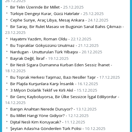
26.12.2025
Bir Telin Üzerinde Bir Millet -
25.12.2025
Türkiye Dengeyi Kurar, Gücü Hatırlatır -
25.12.2025
Cephe Suriye, Araç Libya, Mesaj Ankara -
24.12.2025
Bir Saray, Bir Rulet Masası ve Bugünün Sanal Bahis Çıkmazı -
23.12.2025
Hayatımı Yazdım, Roman Oldu -
22.12.2025
Bu Topraklar Gökyüzünü Unutmaz -
21.12.2025
Nardugan - Unutturulan Türk Yılbaşısı -
20.12.2025
Bayrak Değil, İtiraf -
19.12.2025
Bir Nesli Sigara Dumanına Kurban Eden Sessiz İhanet -
18.12.2025
Bu Toprak Herkesi Taşımaz, Bazı Nesiller Taşır -
17.12.2025
Bir Plajda Kurşunlara Karşı İnsanlık -
16.12.2025
3 Milyon Dolarlık Teklif ve Kirli Akıl -
15.12.2025
Bir Genç Kayboluyorsa, Bir Ülke Sessizce İşgal Ediliyordur -
14.12.2025
Barışın Anahtarı Nerede Duruyor? -
13.12.2025
Bu Millet Hangi Yöne Gidiyor? -
12.12.2025
Dijital Nesli Kim Koruyacak? -
11.12.2025
Şeytan Adası’na Gönderilen Türk Polisi -
10.12.2025