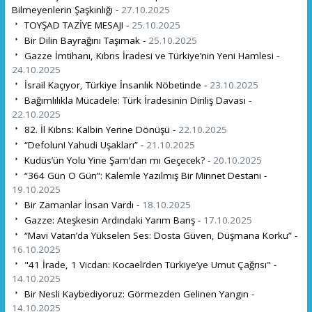
Bilmeyenlerin Şaşkınlığı -
27.10.2025
TOYŞAD TAZİYE MESAJI -
25.10.2025
Bir Dilin Bayrağını Taşımak -
25.10.2025
Gazze İmtihanı, Kıbrıs İradesi ve Türkiye’nin Yeni Hamlesi -
24.10.2025
İsrail Kaçıyor, Türkiye İnsanlık Nöbetinde -
23.10.2025
Bağımlılıkla Mücadele: Türk İradesinin Diriliş Davası -
22.10.2025
82. İl Kıbrıs: Kalbin Yerine Dönüşü -
22.10.2025
“Defolun! Yahudi Uşakları” -
21.10.2025
Kudüs’ün Yolu Yine Şam’dan mı Geçecek? -
20.10.2025
“364 Gün O Gün”: Kalemle Yazılmış Bir Minnet Destanı -
19.10.2025
Bir Zamanlar İnsan Vardı -
18.10.2025
Gazze: Ateşkesin Ardındaki Yarım Barış -
17.10.2025
“Mavi Vatan’da Yükselen Ses: Dosta Güven, Düşmana Korku” -
16.10.2025
"41 İrade, 1 Vicdan: Kocaeli’den Türkiye’ye Umut Çağrısı" -
14.10.2025
Bir Nesli Kaybediyoruz: Görmezden Gelinen Yangın -
14.10.2025