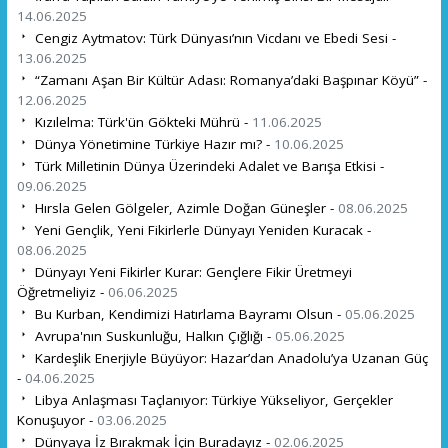
14.06.2025
Cengiz Aytmatov: Türk Dünyası’nın Vicdanı ve Ebedi Sesi -
13.06.2025
“Zamanı Aşan Bir Kültür Adası: Romanya’daki Başpınar Köyü” -
12.06.2025
Kızılelma: Türk'ün Gökteki Mührü -
11.06.2025
Dünya Yönetimine Türkiye Hazır mı? -
10.06.2025
Türk Milletinin Dünya Üzerindeki Adalet ve Barışa Etkisi -
09.06.2025
Hırsla Gelen Gölgeler, Azimle Doğan Güneşler -
08.06.2025
Yeni Gençlik, Yeni Fikirlerle Dünyayı Yeniden Kuracak -
08.06.2025
Dünyayı Yeni Fikirler Kurar: Gençlere Fikir Üretmeyi
Öğretmeliyiz -
06.06.2025
Bu Kurban, Kendimizi Hatırlama Bayramı Olsun -
05.06.2025
Avrupa'nın Suskunluğu, Halkın Çığlığı -
05.06.2025
Kardeşlik Enerjiyle Büyüyor: Hazar’dan Anadolu’ya Uzanan Güç
-
04.06.2025
Libya Anlaşması Taçlanıyor: Türkiye Yükseliyor, Gerçekler
Konuşuyor -
03.06.2025
Dünyaya İz Bırakmak İçin Buradayız -
02.06.2025