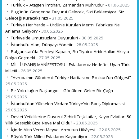
Türklük – Ateşten İmtihan, Zamandan Mührüdür -
01.06.2025
Bugünün Gençlerine Duyuru! Gelecek, Sizi Beklemiyor. Siz
Geleceği Kuracaksınız! -
31.05.2025
Türkiye Her Yerde – Ürdün’e Kurulan Mermi Fabrikası Ne
Anlama Geliyor? -
30.05.2025
Türkiye’de Umutsuzlara Duyurulur! -
30.05.2025
İstanbul’u Alan, Dünyayı Yönetir -
28.05.2025
Bulgaristan’da Perdeyi Kapatın, Bu Tiyatro Artık Halkın Aklıyla
Dalga Geçmek! -
27.05.2025
MİLLİ UYANIŞ MANİFESTOSU - Evlatlarımız Hedefte, Uyan Türk
Milleti! -
26.05.2025
"Avrupa'nın Gündemi: Türkiye Haritası ve Bozkurt'un Gölgesi" -
25.05.2025
Bir Yolculuğun Başlangıcı – Gönülden Gelen Bir Çağrı -
25.05.2025
İstanbul’dan Yükselen Vicdan: Türkiye’nin Barış Diplomasisi -
25.05.2025
Devlet Yetkililerine Duyuru! Zehirli Teşkilatlar, Kayıp Evlatlar: 50
Yıllık Sessizlik Bize Neye Mal Oldu? -
23.05.2025
İçinde Altın Veren Meyve: Armutun Hikâyesi -
22.05.2025
Büyük Türk Milleti Evlatlarını Kaybediyor -
22.05.2025