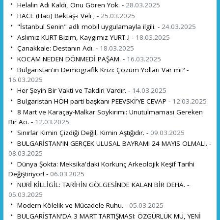
Helalın Adı Kaldı, Onu Gören Yok. -
28.03.2025
HACE (Hacı) Bektaş-ı Veli ; -
25.03.2025
"İstanbul Senin" adlı mobil uygulamayla ilgili. -
24.03.2025
Aslımız KURT Bizim, Kaygımız YURT..! -
18.03.2025
Çanakkale: Destanın Adı. -
18.03.2025
KOCAM NEDEN DÖNMEDİ PAŞAM. -
16.03.2025
Bulgaristan'ın Demografik Krizi: Çözüm Yolları Var mı? -
16.03.2025
Her Şeyin Bir Vakti ve Takdiri Vardır. -
14.03.2025
Bulgaristan HÖH parti başkanı PEEVSKİ'YE CEVAP -
12.03.2025
8 Mart ve Karaçay-Malkar Soykırımı: Unutulmaması Gereken
Bir Acı. -
12.03.2025
Sınırlar Kimin Çizdiği Değil, Kimin Aştığıdır. -
09.03.2025
BULGARİSTAN'IN GERÇEK ULUSAL BAYRAMI 24 MAYIS OLMALI. -
08.03.2025
Dünya Şokta: Meksika'daki Korkunç Arkeolojik Keşif Tarihi
Değiştiriyor! -
06.03.2025
NURİ KİLLİGİL: TARİHİN GÖLGESİNDE KALAN BİR DEHA. -
05.03.2025
Modern Kölelik ve Mücadele Ruhu. -
05.03.2025
BULGARİSTAN'DA 3 MART TARTIŞMASI: ÖZGÜRLÜK MÜ, YENİ