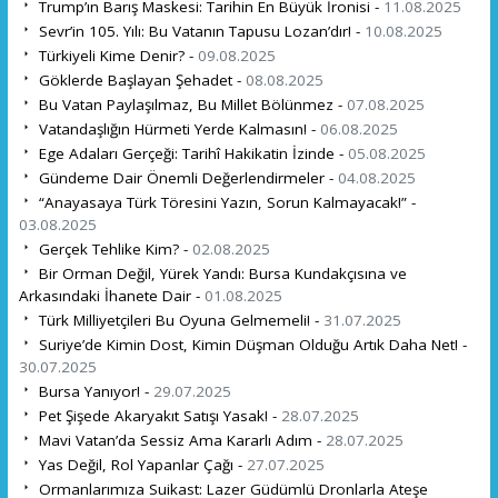
Trump’ın Barış Maskesi: Tarihin En Büyük İronisi -
11.08.2025
Sevr’in 105. Yılı: Bu Vatanın Tapusu Lozan’dır! -
10.08.2025
Türkiyeli Kime Denir? -
09.08.2025
Göklerde Başlayan Şehadet -
08.08.2025
Bu Vatan Paylaşılmaz, Bu Millet Bölünmez -
07.08.2025
Vatandaşlığın Hürmeti Yerde Kalmasın! -
06.08.2025
Ege Adaları Gerçeği: Tarihî Hakikatin İzinde -
05.08.2025
Gündeme Dair Önemli Değerlendirmeler -
04.08.2025
“Anayasaya Türk Töresini Yazın, Sorun Kalmayacak!” -
03.08.2025
Gerçek Tehlike Kim? -
02.08.2025
Bir Orman Değil, Yürek Yandı: Bursa Kundakçısına ve
Arkasındaki İhanete Dair -
01.08.2025
Türk Milliyetçileri Bu Oyuna Gelmemeli! -
31.07.2025
Suriye’de Kimin Dost, Kimin Düşman Olduğu Artık Daha Net! -
30.07.2025
Bursa Yanıyor! -
29.07.2025
Pet Şişede Akaryakıt Satışı Yasak! -
28.07.2025
Mavi Vatan’da Sessiz Ama Kararlı Adım -
28.07.2025
Yas Değil, Rol Yapanlar Çağı -
27.07.2025
Ormanlarımıza Suikast: Lazer Güdümlü Dronlarla Ateşe