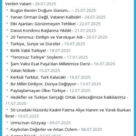
Verilen Vatan! -
26.07.2025
Bugün Benim Doğum Günüm… -
25.07.2025
Yanan Orman Değil, Vatanın Kalbidir! -
24.07.2025
Etki Ajanları: Görünmeyen Tehlike! -
22.07.2025
Davut Koridoru Başlarına Yıkıldı! -
21.07.2025
20 Temmuz: Dirilişin ve Varoluşun Adı -
20.07.2025
Türkiye, Suriye ve Dürziler -
19.07.2025
Birlik Vakti Türkiye! -
18.07.2025
“Terörsüz Türkiye” Söylemi: -
17.07.2025
Şam Valisi Esat Paşa'dan Milletimize Ders! -
16.07.2025
Vatan Nöbeti -
15.07.2025
Kerkük Türktür, Türk Kalacak! -
14.07.2025
Bir Millet Diriliyor, Dünya Değişiyor -
13.07.2025
Paylaşılamayan Ülke: Türkiye -
12.07.2025
Hedefler ve Türkiye Gerçeği: Ortak Geleceğimize Katkılarımız -
11.07.2025
50 Liradaki Hüzünlü Kadın! Fatma Aliye Hanım ve Yürek Burkan
İbret -
10.07.2025
Urmu'nun Gözyaşı -
09.07.2025
Kaybolan Değerler ve Artan Özlem -
08.07.2025