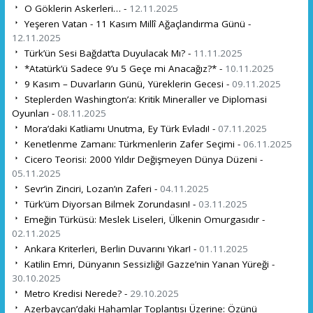
O Göklerin Askerleri… -
12.11.2025
Yeşeren Vatan - 11 Kasım Millî Ağaçlandırma Günü -
12.11.2025
Türk’ün Sesi Bağdat’ta Duyulacak Mı? -
11.11.2025
*Atatürk’ü Sadece 9’u 5 Geçe mi Anacağız?* -
10.11.2025
9 Kasım – Duvarların Günü, Yüreklerin Gecesi -
09.11.2025
Steplerden Washington’a: Kritik Mineraller ve Diplomasi
Oyunları -
08.11.2025
Mora’daki Katliamı Unutma, Ey Türk Evladı! -
07.11.2025
Kenetlenme Zamanı: Türkmenlerin Zafer Seçimi -
06.11.2025
Cicero Teorisi: 2000 Yıldır Değişmeyen Dünya Düzeni -
05.11.2025
Sevr’in Zinciri, Lozan’ın Zaferi -
04.11.2025
Türk’üm Diyorsan Bilmek Zorundasın! -
03.11.2025
Emeğin Türküsü: Meslek Liseleri, Ülkenin Omurgasıdır -
02.11.2025
Ankara Kriterleri, Berlin Duvarını Yıkar! -
01.11.2025
Katilin Emri, Dünyanın Sessizliği! Gazze’nin Yanan Yüreği -
30.10.2025
Metro Kredisi Nerede? -
29.10.2025
Azerbaycan’daki Hahamlar Toplantısı Üzerine: Özünü