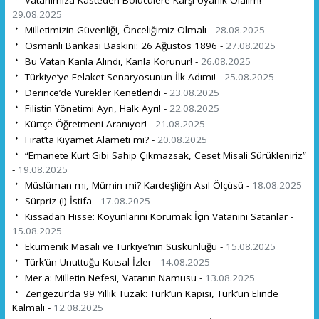
Vatanımıza Kasteden Bölücülere Karşı Uyanık Olalım! -
29.08.2025
Milletimizin Güvenliği, Önceliğimiz Olmalı -
28.08.2025
Osmanlı Bankası Baskını: 26 Ağustos 1896 -
27.08.2025
Bu Vatan Kanla Alındı, Kanla Korunur! -
26.08.2025
Türkiye’ye Felaket Senaryosunun İlk Adımı! -
25.08.2025
Derince’de Yürekler Kenetlendi -
23.08.2025
Filistin Yönetimi Ayrı, Halk Ayrı! -
22.08.2025
Kürtçe Öğretmeni Aranıyor! -
21.08.2025
Fırat’ta Kıyamet Alameti mi? -
20.08.2025
“Emanete Kurt Gibi Sahip Çıkmazsak, Ceset Misali Sürükleniriz”
-
19.08.2025
Müslüman mı, Mümin mi? Kardeşliğin Asıl Ölçüsü -
18.08.2025
Sürpriz (!) İstifa -
17.08.2025
Kıssadan Hisse: Koyunlarını Korumak İçin Vatanını Satanlar -
15.08.2025
Ekümenik Masalı ve Türkiye’nin Suskunluğu -
15.08.2025
Türk’ün Unuttuğu Kutsal İzler -
14.08.2025
Mer'a: Milletin Nefesi, Vatanın Namusu -
13.08.2025
Zengezur’da 99 Yıllık Tuzak: Türk’ün Kapısı, Türk’ün Elinde
Kalmalı -
12.08.2025