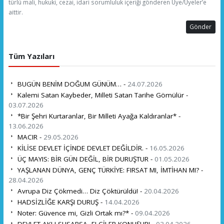
türlü mali, hukuki, cezai, idari sorumluluk içeriği gönderen Üye/Üyeler’e
aittir.
Gönder
Tüm Yazıları
BUGÜN BENİM DOĞUM GÜNÜM… -
24.07.2026
Kalemi Satan Kaybeder, Milleti Satan Tarihe Gömülür -
03.07.2026
*Bir Şehri Kurtaranlar, Bir Milleti Ayağa Kaldıranlar* -
13.06.2026
MACIR -
29.05.2026
KİLİSE DEVLET İÇİNDE DEVLET DEĞİLDİR. -
16.05.2026
ÜÇ MAYIS: BİR GÜN DEĞİL, BİR DURUŞTUR -
01.05.2026
YAŞLANAN DÜNYA, GENÇ TÜRKİYE: FIRSAT MI, İMTİHAN MI? -
28.04.2026
Avrupa Diz Çökmedi… Diz Çöktürüldü! -
20.04.2026
HADSİZLİĞE KARŞI DURUŞ -
14.04.2026
Noter: Güvence mi, Gizli Ortak mı?* -
09.04.2026