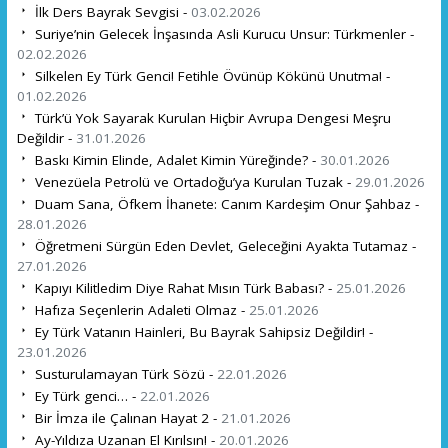
İlk Ders Bayrak Sevgisi -
03.02.2026
Suriye’nin Gelecek İnşasında Asli Kurucu Unsur: Türkmenler -
02.02.2026
Silkelen Ey Türk Genci! Fetihle Övünüp Kökünü Unutma! -
01.02.2026
Türk’ü Yok Sayarak Kurulan Hiçbir Avrupa Dengesi Meşru
Değildir -
31.01.2026
Baskı Kimin Elinde, Adalet Kimin Yüreğinde? -
30.01.2026
Venezüela Petrolü ve Ortadoğu’ya Kurulan Tuzak -
29.01.2026
Duam Sana, Öfkem İhanete: Canım Kardeşim Onur Şahbaz -
28.01.2026
Öğretmeni Sürgün Eden Devlet, Geleceğini Ayakta Tutamaz -
27.01.2026
Kapıyı Kilitledim Diye Rahat Mısın Türk Babası? -
25.01.2026
Hafıza Seçenlerin Adaleti Olmaz -
25.01.2026
Ey Türk Vatanın Hainleri, Bu Bayrak Sahipsiz Değildir! -
23.01.2026
Susturulamayan Türk Sözü -
22.01.2026
Ey Türk genci… -
22.01.2026
Bir İmza ile Çalınan Hayat 2 -
21.01.2026
Ay-Yıldıza Uzanan El Kırılsın! -
20.01.2026