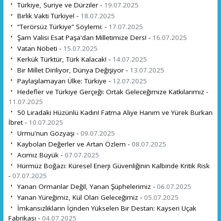
Türkiye, Suriye ve Dürziler -
19.07.2025
Birlik Vakti Türkiye! -
18.07.2025
“Terörsüz Türkiye” Söylemi: -
17.07.2025
Şam Valisi Esat Paşa'dan Milletimize Ders! -
16.07.2025
Vatan Nöbeti -
15.07.2025
Kerkük Türktür, Türk Kalacak! -
14.07.2025
Bir Millet Diriliyor, Dünya Değişiyor -
13.07.2025
Paylaşılamayan Ülke: Türkiye -
12.07.2025
Hedefler ve Türkiye Gerçeği: Ortak Geleceğimize Katkılarımız -
11.07.2025
50 Liradaki Hüzünlü Kadın! Fatma Aliye Hanım ve Yürek Burkan
İbret -
10.07.2025
Urmu'nun Gözyaşı -
09.07.2025
Kaybolan Değerler ve Artan Özlem -
08.07.2025
Acımız Büyük -
07.07.2025
Hürmüz Boğazı: Küresel Enerji Güvenliğinin Kalbinde Kritik Risk
-
07.07.2025
Yanan Ormanlar Değil, Yanan Şüphelerimiz -
06.07.2025
Yanan Yüreğimiz, Kül Olan Geleceğimiz -
05.07.2025
İmkansızlıkların İçinden Yükselen Bir Destan: Kayseri Uçak
Fabrikası -
04.07.2025