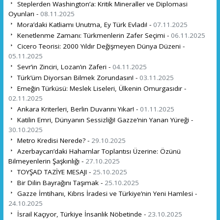
Steplerden Washington’a: Kritik Mineraller ve Diplomasi
Oyunları -
08.11.2025
Mora’daki Katliamı Unutma, Ey Türk Evladı! -
07.11.2025
Kenetlenme Zamanı: Türkmenlerin Zafer Seçimi -
06.11.2025
Cicero Teorisi: 2000 Yıldır Değişmeyen Dünya Düzeni -
05.11.2025
Sevr’in Zinciri, Lozan’ın Zaferi -
04.11.2025
Türk’üm Diyorsan Bilmek Zorundasın! -
03.11.2025
Emeğin Türküsü: Meslek Liseleri, Ülkenin Omurgasıdır -
02.11.2025
Ankara Kriterleri, Berlin Duvarını Yıkar! -
01.11.2025
Katilin Emri, Dünyanın Sessizliği! Gazze’nin Yanan Yüreği -
30.10.2025
Metro Kredisi Nerede? -
29.10.2025
Azerbaycan’daki Hahamlar Toplantısı Üzerine: Özünü
Bilmeyenlerin Şaşkınlığı -
27.10.2025
TOYŞAD TAZİYE MESAJI -
25.10.2025
Bir Dilin Bayrağını Taşımak -
25.10.2025
Gazze İmtihanı, Kıbrıs İradesi ve Türkiye’nin Yeni Hamlesi -
24.10.2025
İsrail Kaçıyor, Türkiye İnsanlık Nöbetinde -
23.10.2025