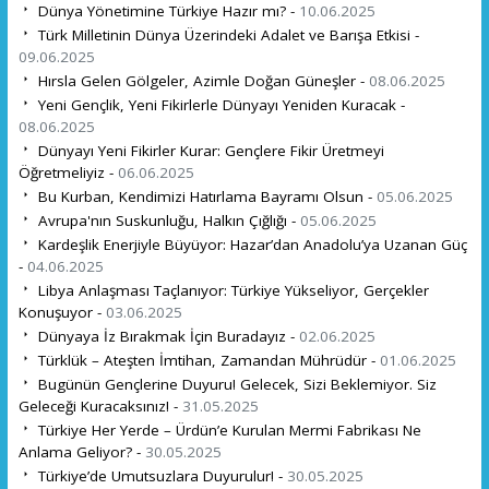
Dünya Yönetimine Türkiye Hazır mı? -
10.06.2025
Türk Milletinin Dünya Üzerindeki Adalet ve Barışa Etkisi -
09.06.2025
Hırsla Gelen Gölgeler, Azimle Doğan Güneşler -
08.06.2025
Yeni Gençlik, Yeni Fikirlerle Dünyayı Yeniden Kuracak -
08.06.2025
Dünyayı Yeni Fikirler Kurar: Gençlere Fikir Üretmeyi
Öğretmeliyiz -
06.06.2025
Bu Kurban, Kendimizi Hatırlama Bayramı Olsun -
05.06.2025
Avrupa'nın Suskunluğu, Halkın Çığlığı -
05.06.2025
Kardeşlik Enerjiyle Büyüyor: Hazar’dan Anadolu’ya Uzanan Güç
-
04.06.2025
Libya Anlaşması Taçlanıyor: Türkiye Yükseliyor, Gerçekler
Konuşuyor -
03.06.2025
Dünyaya İz Bırakmak İçin Buradayız -
02.06.2025
Türklük – Ateşten İmtihan, Zamandan Mührüdür -
01.06.2025
Bugünün Gençlerine Duyuru! Gelecek, Sizi Beklemiyor. Siz
Geleceği Kuracaksınız! -
31.05.2025
Türkiye Her Yerde – Ürdün’e Kurulan Mermi Fabrikası Ne
Anlama Geliyor? -
30.05.2025
Türkiye’de Umutsuzlara Duyurulur! -
30.05.2025