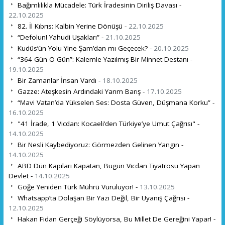
Bağımlılıkla Mücadele: Türk İradesinin Diriliş Davası -
22.10.2025
82. İl Kıbrıs: Kalbin Yerine Dönüşü -
22.10.2025
“Defolun! Yahudi Uşakları” -
21.10.2025
Kudüs’ün Yolu Yine Şam’dan mı Geçecek? -
20.10.2025
“364 Gün O Gün”: Kalemle Yazılmış Bir Minnet Destanı -
19.10.2025
Bir Zamanlar İnsan Vardı -
18.10.2025
Gazze: Ateşkesin Ardındaki Yarım Barış -
17.10.2025
“Mavi Vatan’da Yükselen Ses: Dosta Güven, Düşmana Korku” -
16.10.2025
"41 İrade, 1 Vicdan: Kocaeli’den Türkiye’ye Umut Çağrısı" -
14.10.2025
Bir Nesli Kaybediyoruz: Görmezden Gelinen Yangın -
14.10.2025
ABD Dün Kapıları Kapatan, Bugün Vicdan Tiyatrosu Yapan
Devlet -
14.10.2025
Göğe Yeniden Türk Mührü Vuruluyor! -
13.10.2025
Whatsapp’ta Dolaşan Bir Yazı Değil, Bir Uyanış Çağrısı -
12.10.2025
Hakan Fidan Gerçeği Söylüyorsa, Bu Millet De Gereğini Yapar! -