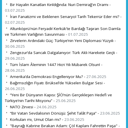
Bir Hayalin Kanatları Kırıldığında: Nuri Demirağ'ın Dramı -
03.07.2025
İran Fanatizmi ve Beklenen Senaryo! Tarih Tekerrür Eder mi? -
02.07.2025
Altunköprü'nün Feryadı! Kerkük'te Bardağı Taşıran Son Damla
ve Türkmen Varlığının Savunması -
01.07.2025
Zirvelerin Ardındaki Güç: Türkiye’nin Yeni Diplomasi Yüzyılı -
30.06.2025
Zengezur’da Sancak Dalgalanıyor: Türk Aklı Harekete Geçti -
29.06.2025
Tüm İslam Âleminin 1447 Hicri Yılı Mübarek Olsun! -
28.06.2025
Amerika’da Demokrasi Engelleniyor Mu? -
27.06.2025
Bağımsızlığın Fiyatı: Brüksel’de Yükselen Bulgar Sesi -
26.06.2025
“Yeni Bir Dünyanın Kapısı: ŞİÖ’nün Gerçekleşen Hedefi ve
Türkiye’nin Tarihi Misyonu” -
25.06.2025
NATO Zirvesi -
24.06.2025
“Bir Vatan Sevdalısının Dönüşü: Şehit Talât Paşa” -
23.06.2025
Korkulan mı, Umut Olan mı? -
23.06.2025
"Bayrağı Kabrine Bırakan Adam: Çöl Kaplanı Fahrettin Paşa" -