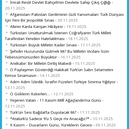
İmralı Resti! Devlet Bahçeli’nin Devlete Sahip Çıkış Çığlığı -
20.11.2025
Afganistan–Pakistan Geriliminin Gizli Yansımaları: Türk Dünyası
İçin Yeni Bir Jeopolitik Sınav -
20.11.2025
Altının Kanla Karışan Hikâyesi -
19.11.2025
Türkistan: Unutturulmak İstenen Coğrafyanın Türk Milleti
Tarafından Yeniden Hatırlatılması -
18.11.2025
Türkistan: Büyük Milletin Kader Sınavı -
17.11.2025
Şehidin Huzurunda Gülmek Mi? Bu Milletin Vicdanı Sizin
Tebessümünüzden Büyüktür -
16.11.2025
Anıtkabir: Bir Milletin Diriliş Mabedi -
15.11.2025
O Paylaşımın Gösterdiği Hakikat! Türk’ün Sabrı Selametini
Kimse Sınamasın -
14.11.2025
Adım Adım İzledik: İsrail’in Füzeleri Türkiye Sınırına Yığılıyor -
13.11.2025
O Göklerin Askerleri… -
12.11.2025
Yeşeren Vatan - 11 Kasım Millî Ağaçlandırma Günü -
12.11.2025
Türk’ün Sesi Bağdat’ta Duyulacak Mı? -
11.11.2025
*Atatürk’ü Sadece 9’u 5 Geçe mi Anacağız?* -
10.11.2025
9 Kasım – Duvarların Günü, Yüreklerin Gecesi -
09.11.2025