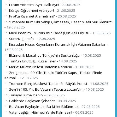
Filistin Yönetimi Ayrı, Halk Ayrı! -
22.08.2025
Kürtçe Öğretmeni Aranıyor! -
21.08.2025
Fırat’ta Kıyamet Alameti mi? -
20.08.2025
“Emanete Kurt Gibi Sahip Çıkmazsak, Ceset Misali Sürükleniriz”
-
19.08.2025
Müslüman mı, Mümin mi? Kardeşliğin Asıl Ölçüsü -
18.08.2025
Sürpriz (!) İstifa -
17.08.2025
Kıssadan Hisse: Koyunlarını Korumak İçin Vatanını Satanlar -
15.08.2025
Ekümenik Masalı ve Türkiye’nin Suskunluğu -
15.08.2025
Türk’ün Unuttuğu Kutsal İzler -
14.08.2025
Mer'a: Milletin Nefesi, Vatanın Namusu -
13.08.2025
Zengezur’da 99 Yıllık Tuzak: Türk’ün Kapısı, Türk’ün Elinde
Kalmalı -
12.08.2025
Trump’ın Barış Maskesi: Tarihin En Büyük İronisi -
11.08.2025
Sevr’in 105. Yılı: Bu Vatanın Tapusu Lozan’dır! -
10.08.2025
Türkiyeli Kime Denir? -
09.08.2025
Göklerde Başlayan Şehadet -
08.08.2025
Bu Vatan Paylaşılmaz, Bu Millet Bölünmez -
07.08.2025
Vatandaşlığın Hürmeti Yerde Kalmasın! -
06.08.2025