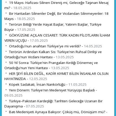
19 Mayıs: Hafızası Silinen Direniş mi, Geleceğe Taşınan Mesaj
mı? -
18.05.2025
Bir Haritadan Silinenler Değil, Bir Vicdandan Silinmeyenler: 18
Mayıs -
18.05.2025
Terörün Bittiği Yerde Hayat Başlar, Yatırım Başlar, Türkiye
Büyür -
17.05.2025
GÖKYÜZÜNE AÇILAN CESARET: TÜRK KADIN PİLOTLARIN İLHAM
VEREN UÇUŞU -
17.05.2025
Ortadoğu'nun anahtarı Türkiye'ye mi verildi? -
14.05.2025
Terörün Ardından Kalkan Sis: Türkiye'nin Ruhsal Dirilişi ve
Ortadoğu'nun Vicdani Haritası -
13.05.2025
50 Yıl Sonra: Türkiye'nin Prangaları Kırdığı Dönemeç ve
Ortadoğu'nun Yeni Haritası -
13.05.2025
HER ŞEYİ BİLEN DEĞİL, KADİR KIYMET BİLEN İNSANLAR OLSUN
HAYATINIZDA -
12.05.2025
Köpek Sadakati, İnsan Nankörlüğü -
11.05.2025
Yeni Dönem: Türkiye'nin Medeniyet Yürüyüşü Başladı -
09.05.2025
Türkiye–Pakistan Kardeşliği: Tarihten Geleceğe Uzanan Bir
Dayanışma -
07.05.2025
Batı Medeniyeti Aynaya Bakıyor: Çöküş mü, Dönüşüm mü? -