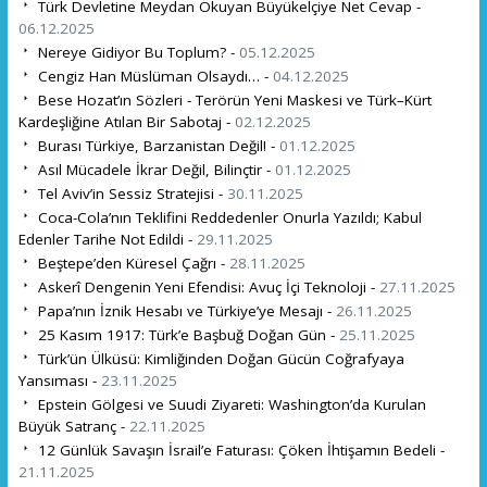
Türk Devletine Meydan Okuyan Büyükelçiye Net Cevap -
06.12.2025
Nereye Gidiyor Bu Toplum? -
05.12.2025
Cengiz Han Müslüman Olsaydı… -
04.12.2025
Bese Hozat’ın Sözleri - Terörün Yeni Maskesi ve Türk–Kürt
Kardeşliğine Atılan Bir Sabotaj -
02.12.2025
Burası Türkiye, Barzanistan Değil! -
01.12.2025
Asıl Mücadele İkrar Değil, Bilinçtir -
01.12.2025
Tel Aviv’in Sessiz Stratejisi -
30.11.2025
Coca-Cola’nın Teklifini Reddedenler Onurla Yazıldı; Kabul
Edenler Tarihe Not Edildi -
29.11.2025
Beştepe’den Küresel Çağrı -
28.11.2025
Askerî Dengenin Yeni Efendisi: Avuç İçi Teknoloji -
27.11.2025
Papa’nın İznik Hesabı ve Türkiye’ye Mesajı -
26.11.2025
25 Kasım 1917: Türk’e Başbuğ Doğan Gün -
25.11.2025
Türk’ün Ülküsü: Kimliğinden Doğan Gücün Coğrafyaya
Yansıması -
23.11.2025
Epstein Gölgesi ve Suudi Ziyareti: Washington’da Kurulan
Büyük Satranç -
22.11.2025
12 Günlük Savaşın İsrail’e Faturası: Çöken İhtişamın Bedeli -
21.11.2025