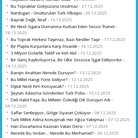
Bu Topraklar Gökyüzünü Unutmaz -
21.12.2025
Nardugan - Unutturulan Türk Yılbaşısı -
20.12.2025
Bayrak Değil, İtiraf -
19.12.2025
Bir Nesli Sigara Dumanına Kurban Eden Sessiz İhanet -
18.12.2025
Bu Toprak Herkesi Taşımaz, Bazı Nesiller Taşır -
17.12.2025
Bir Plajda Kurşunlara Karşı İnsanlık -
16.12.2025
3 Milyon Dolarlık Teklif ve Kirli Akıl -
15.12.2025
Bir Genç Kayboluyorsa, Bir Ülke Sessizce İşgal Ediliyordur -
14.12.2025
Barışın Anahtarı Nerede Duruyor? -
13.12.2025
Bu Millet Hangi Yöne Gidiyor? -
12.12.2025
Dijital Nesli Kim Koruyacak? -
11.12.2025
Şeytan Adası’na Gönderilen Türk Polisi -
10.12.2025
Deli Halid Paşa: Bu Milletin Özlediği Dik Duruşun Adı -
09.12.2025
Saflar Sertleşiyor, Gölge Siyaset Çöküyor -
08.12.2025
Türk Milleti Adına Konuşmak Her Ağıza Yakışmaz -
07.12.2025
Han Duvarlarına Kazınan Vatan Dersi -
07.12.2025
Nerede Bu Vicdan… Nerede Bu Merhamet? -
06.12.2025