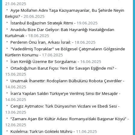
21.06.2025
Ayşe Molla’nın Adını Taşa Kazıyamayanlar, Bu Şehirde Neyin
Bekçisi? -
20.06.2025
İstanbul Boğazı’nın Stratejik Ritmi -
19.06.2025
Anadolu Bize Dar Geliyor: Batı Hayranlığı Hastalığından
Kurtulmak -
18.06.2025
Perdenin Önü İran, Arkası İsrail: -
18.06.2025
"Vadedilmiş Topraklar" ve Bölgesel Çatışmaların Gölgesinde
Kürtlerin Konumu -
17.06.2025
İran Kimliği Üzerine Bir Sorgulama: -
16.06.2025
Ortadoğu’nun Barut Fıçısı: Yeni Bir Savaşın Eşiğinde mi? -
15.06.2025
Unutmak İhanettir: Rodopların Bülbülünü Robota Çevirdiler -
14.06.2025
İran’a Yapılan Saldırı Türkiye’ye Verilmiş Sinsi Bir Mesajdır -
14.06.2025
Cengiz Aytmatov: Türk Dünyası’nın Vicdanı ve Ebedi Sesi -
13.06.2025
“Zamanı Aşan Bir Kültür Adası: Romanya’daki Başpınar Köyü” -
12.06.2025
Kızılelma: Türk'ün Gökteki Mührü -
11.06.2025