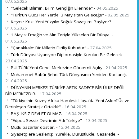
07.05.2025
"Gelecek Bilimin, Bilim Gençliğin Ellerinde" -
04.05.2025
"Türk'ün Gücü Her Yerde: 3 Mayıs'tan Geleceğe" -
02.05.2025
Keşmir Krizi: Yeni Yüzyılın Soğuk Savaşı mı Başlıyor? -
01.05.2025
1 Mayıs: Emeğin ve Alın Teriyle Yükselen Bir Dünya. -
01.05.2025
"Çanakkale: Bir Milletin Diriliş Ruhudur" -
27.04.2025
Türk Dünyası Uyanıyor: Diplomasiyle Kurulan Bir Gelecek -
23.04.2025
BULTÜRK Yeni Genel Merkezine Görkemli Açılış -
21.04.2025
Muhammet Babür Şehri: Türk Dünyasının Yeniden Kodlanışı. -
21.04.2025
DÜNYANIN MERKEZI TÜRKİYE ARTIK SADECE BİR ÜLKE DEĞİL,
BİR MERKEZDİR. -
17.04.2025
"Türkiye'nin Kuzey Afrika Hamlesi: Libya'da Yeni Askerî Üs ve
Derinleşen Stratejik Ortaklık" -
16.04.2025
BAŞLIKSIZ DEVLET OLMAZ. -
16.04.2025
"Edpot: Sessiz Devrimin Adı Türkiye" -
13.04.2025
Mutlu pazarlar dostlar, -
12.04.2025
Siyasetçilere Sesleniş: Yürekle, Dürüstlükle, Cesaretle. -