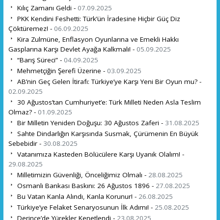
Kılıç Zamanı Geldi -
07.09.2025
PKK Kendini Feshetti: Türk’ün İradesine Hiçbir Güç Diz
Çöktüremez! -
06.09.2025
Kira Zulmüne, Enflasyon Oyunlarına ve Emekli Hakkı
Gasplarına Karşı Devlet Ayağa Kalkmalı! -
05.09.2025
“Barış Süreci” -
04.09.2025
Mehmetçiğin Şerefi Üzerine -
03.09.2025
AB’nin Geç Gelen İtirafı: Türkiye’ye Karşı Yeni Bir Oyun mu? -
02.09.2025
30 Ağustos’tan Cumhuriyet’e: Türk Milleti Neden Asla Teslim
Olmaz? -
01.09.2025
Bir Milletin Yeniden Doğuşu: 30 Ağustos Zaferi -
31.08.2025
Sahte Dindarlığın Karşısında Susmak, Çürümenin En Büyük
Sebebidir -
30.08.2025
Vatanımıza Kasteden Bölücülere Karşı Uyanık Olalım! -
29.08.2025
Milletimizin Güvenliği, Önceliğimiz Olmalı -
28.08.2025
Osmanlı Bankası Baskını: 26 Ağustos 1896 -
27.08.2025
Bu Vatan Kanla Alındı, Kanla Korunur! -
26.08.2025
Türkiye’ye Felaket Senaryosunun İlk Adımı! -
25.08.2025
Derince’de Yürekler Kenetlendi -
23.08.2025