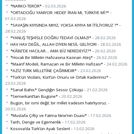
*NARKO-TERÖR* -
02.03.2026
*ORTADOĞU YANIYOR: HEDEF İRAN MI, TÜRKİYE Mİ?* -
01.03.2026
*SAVAŞIN KIYISINDA MIYIZ, YOKSA KIYIYA MI İTİLİYORUZ ?* -
28.02.2026
*YANLIŞ TEŞHİSLE DOĞRU TEDAVİ OLMAZ!* -
28.02.2026
HAV HAV DEĞİL, ALLAH DİYEN NESİL GELİYOR! -
28.02.2026
*KÂBE’DE HACILAR… AMA BİZ NEREDEYİZ?* -
26.02.2026
*Hocalı Bir Milletin Hafızasına Kazınan Ateş* -
26.02.2026
*Maarif Modeli, Ramazan ve Bir Milletin Hafızası* -
24.02.2026
*AZİZ TÜRK MİLLETİNE ÇAĞRIMDIR* -
23.02.2026
*Türk’ün Vicdanı, Kürt’ün Onuru ve Ortak Kaderimiz* -
23.02.2026
*Sanal Bahis* Gençliğin Sessiz Çöküşü -
21.02.2026
*Semerkant’tan Bugüne* -
20.02.2026
Bugün, bir ismi değil; bir millet iradesini hatırlıyoruz. -
20.02.2026
*Mustafa Çiftçi ve Fatma Nine’nin Duası* -
17.02.2026
Tarih, Denge ve Egemenlik -
17.02.2026
Kosova’da Türk’ün Ayak Sesleri! -
13.02.2026