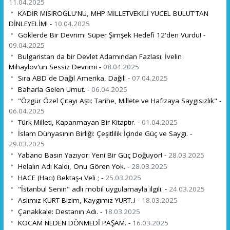
11.04.2025
KADİR MISIROĞLU'NU, MHP MİLLETVEKİLİ YÜCEL BULUT'TAN
DİNLEYELİM! -
10.04.2025
Göklerde Bir Devrim: Süper Şimşek Hedefi 12'den Vurdu! -
09.04.2025
Bulgaristan da bir Devlet Adamından Fazlası: İvelin
Mihaylov'un Sessiz Devrimi -
08.04.2025
Sıra ABD de Dağıl Amerika, Dağıl! -
07.04.2025
Baharla Gelen Umut. -
06.04.2025
"Özgür Özel Çıtayı Aştı: Tarihe, Millete ve Hafızaya Saygısızlık" -
06.04.2025
Türk Milleti, Kapanmayan Bir Kitaptır. -
01.04.2025
İslam Dünyasının Birliği: Çeşitlilik İçinde Güç ve Saygı. -
29.03.2025
Yabancı Basın Yazıyor: Yeni Bir Güç Doğuyor! -
28.03.2025
Helalın Adı Kaldı, Onu Gören Yok. -
28.03.2025
HACE (Hacı) Bektaş-ı Veli ; -
25.03.2025
"İstanbul Senin" adlı mobil uygulamayla ilgili. -
24.03.2025
Aslımız KURT Bizim, Kaygımız YURT..! -
18.03.2025
Çanakkale: Destanın Adı. -
18.03.2025
KOCAM NEDEN DÖNMEDİ PAŞAM. -
16.03.2025