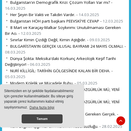
Bulgaristan'ın Demografik Krizi: Çözüm Yolları Var mı? -
16.03.2025
Her Şeyin Bir Vakti ve Takdiri Vardır. -
14.03.2025
Bulgaristan HÖH parti başkanı PEEVSKİ'YE CEVAP -
12.03.2025
8 Mart ve Karaçay-Malkar Soykırımı: Unutulmaması Gereken
Bir Acı. -
12.03.2025
Sınırlar Kimin Çizdiği Değil, Kimin Aştığıdır. -
09.03.2025
BULGARİSTAN'IN GERÇEK ULUSAL BAYRAMI 24 MAYIS OLMALI. -
08.03.2025
Dünya Şokta: Meksika'daki Korkunç Arkeolojik Keşif Tarihi
Değiştiriyor! -
06.03.2025
NURİ KİLLİGİL: TARİHİN GÖLGESİNDE KALAN BİR DEHA. -
05.03.2025
Modern Kölelik ve Mücadele Ruhu. -
05.03.2025
BULGARİSTAN'DA 3 MART TARTIŞMASI: ÖZGÜRLÜK MÜ, YENİ
Sitemizden en iyi şekilde faydalanabilmeniz
BİR BAĞIMLILIK MI? -
03.03.2025
için çerezler kullanılmaktadır. Bu siteye giriş
BULGARİSTAN'DA 3 MART TARTIŞMASI: ÖZGÜRLÜK MÜ, YENİ
yaparak çerez kullanımını kabul etmiş
BİR BAĞIMLILIK MI? -
03.03.2025
sayılıyorsunuz.
Daha fazla bilgi
Batı'nın Emek Hırsızlığı ve Ders Almamız Gereken Gerçek. -
Tamam
02.03.2025
İlahi Bilginin Işığı: Kur'an-ı Kerim'in Kusursuzluğu. -
28.02.2025