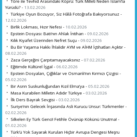
Töre ile Tevhid Arasındaki Köprü: Türk Milleti Neden İslam’la
Yürüdü? -
13.02.2026
Türkiye Oyun Bozuyor, Siz Hâlâ Fotoğrafa Bakıyorsunuz -
12.02.2026
Birlik Lokması, Hızır Nefesi -
10.02.2026
Epstein Dosyası: Batı’nın Ahlak İntiharı -
09.02.2026
Kılık Kıyafet Üzerinden Nefret Suçu -
09.02.2026
Bu Bir Yaşama Hakkı İhlalidir AYM ve AİHM İçtihatları Açıktır -
08.02.2026
Zaza Gerçeğini Çarpıtamayacaksınız -
07.02.2026
Eğitimde Kültürel İşgal -
06.02.2026
Epstein Dosyaları, Çığlıklar ve Osmanlı’nın Kırmızı Çizgisi -
05.02.2026
Bir Asrın Suskunluğundan Kızıl Elma’ya -
05.02.2026
Masa Kurabilen Milletin Adıdır Türkiye -
03.02.2026
İlk Ders Bayrak Sevgisi -
03.02.2026
Suriye’nin Gelecek İnşasında Asli Kurucu Unsur: Türkmenler -
02.02.2026
Silkelen Ey Türk Genci! Fetihle Övünüp Kökünü Unutma! -
01.02.2026
Türk’ü Yok Sayarak Kurulan Hiçbir Avrupa Dengesi Meşru