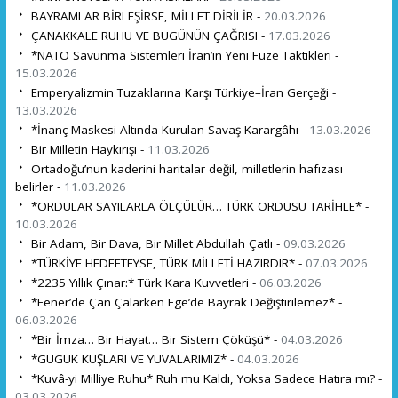
BAYRAMLAR BİRLEŞİRSE, MİLLET DİRİLİR -
20.03.2026
ÇANAKKALE RUHU VE BUGÜNÜN ÇAĞRISI -
17.03.2026
*NATO Savunma Sistemleri İran’ın Yeni Füze Taktikleri -
15.03.2026
Emperyalizmin Tuzaklarına Karşı Türkiye–İran Gerçeği -
13.03.2026
*İnanç Maskesi Altında Kurulan Savaş Karargâhı -
13.03.2026
Bir Milletin Haykırışı -
11.03.2026
Ortadoğu’nun kaderini haritalar değil, milletlerin hafızası
belirler -
11.03.2026
*ORDULAR SAYILARLA ÖLÇÜLÜR… TÜRK ORDUSU TARİHLE* -
10.03.2026
Bir Adam, Bir Dava, Bir Millet Abdullah Çatlı -
09.03.2026
*TÜRKİYE HEDEFTEYSE, TÜRK MİLLETİ HAZIRDIR* -
07.03.2026
*2235 Yıllık Çınar:* Türk Kara Kuvvetleri -
06.03.2026
*Fener’de Çan Çalarken Ege’de Bayrak Değiştirilemez* -
06.03.2026
*Bir İmza… Bir Hayat… Bir Sistem Çöküşü* -
04.03.2026
*GUGUK KUŞLARI VE YUVALARIMIZ* -
04.03.2026
*Kuvâ-yi Milliye Ruhu* Ruh mu Kaldı, Yoksa Sadece Hatıra mı? -
03.03.2026