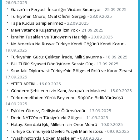
26.09.2025
Gazze’nin Feryadı: İnsanlığın Vicdanı Sınanıyor -
25.09.2025
Türkiye’nin Onuru, Oval Ofis’in Gerçeği -
23.09.2025
Taşla Kudüs Sahiplenilmez -
22.09.2025
Mavi Vatan’da Kuşatmaya İzin Yok -
21.09.2025
İsrail’in Tuzakları ve Türkiye’nin Hazırlığı -
20.09.2025
Ne Amerika Ne Rusya: Türkiye Kendi Göğünü Kendi Korur -
19.09.2025
Türkiye’nin Gücü: Çelikten İrade, Milli Savunma -
18.09.2025
BULTÜRK: Siyaseti Dönüştüren Sessiz Güç -
17.09.2025
Sınırdaki Diplomasi: Türkiye’nin Bölgesel Rolü ve Karar Zirvesi -
17.09.2025
YETER ARTIK! -
16.09.2025
Gündem: Şehitlerimizin Kanı, Avrupa’nın Maskesi -
15.09.2025
Türkmeneli’nden Yörük Beylerine: Söğüt’te Birlik Yürüyüşü -
14.09.2025
Eylüller Ölmez, Dirilişimiz Ölümsüzdür -
13.09.2025
Derin NATO’nun Türkiye’deki Gölgesi -
11.09.2025
Hatay: Sınırdaki Işık, Milletimizin Onur Mührü -
10.09.2025
Türkiye Cumhuriyeti Devleti Yüzyılı Manifestosu -
09.09.2025
“Washington’da Çöken Maskeler” -
08.09.2025