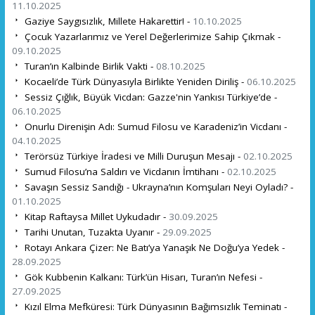
11.10.2025
Gaziye Saygısızlık, Millete Hakarettir! -
10.10.2025
Çocuk Yazarlarımız ve Yerel Değerlerimize Sahip Çıkmak -
09.10.2025
Turan’ın Kalbinde Birlik Vakti -
08.10.2025
Kocaeli’de Türk Dünyasıyla Birlikte Yeniden Diriliş -
06.10.2025
Sessiz Çığlık, Büyük Vicdan: Gazze'nin Yankısı Türkiye’de -
06.10.2025
Onurlu Direnişin Adı: Sumud Filosu ve Karadeniz’in Vicdanı -
04.10.2025
Terörsüz Türkiye İradesi ve Milli Duruşun Mesajı -
02.10.2025
Sumud Filosu’na Saldırı ve Vicdanın İmtihanı -
02.10.2025
Savaşın Sessiz Sandığı - Ukrayna’nın Komşuları Neyi Oyladı? -
01.10.2025
Kitap Raftaysa Millet Uykudadır -
30.09.2025
Tarihi Unutan, Tuzakta Uyanır -
29.09.2025
Rotayı Ankara Çizer: Ne Batı’ya Yanaşık Ne Doğu’ya Yedek -
28.09.2025
Gök Kubbenin Kalkanı: Türk’ün Hisarı, Turan’ın Nefesi -
27.09.2025
Kızıl Elma Mefküresi: Türk Dünyasının Bağımsızlık Teminatı -