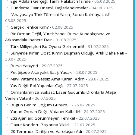
Ege Adaları Gerçeği: Tarihî Hakikatin İzinde -
05.08.2025
Gündeme Dair Önemli Değerlendirmeler -
04.08.2025
“Anayasaya Türk Töresini Yazın, Sorun Kalmayacak!” -
03.08.2025
Gerçek Tehlike Kim? -
02.08.2025
Bir Orman Değil, Yürek Yandı: Bursa Kundakçısına ve
Arkasındaki İhanete Dair -
01.08.2025
Türk Milliyetçileri Bu Oyuna Gelmemeli! -
31.07.2025
Suriye’de Kimin Dost, Kimin Düşman Olduğu Artık Daha Net! -
30.07.2025
Bursa Yanıyor! -
29.07.2025
Pet Şişede Akaryakıt Satışı Yasak! -
28.07.2025
Mavi Vatan’da Sessiz Ama Kararlı Adım -
28.07.2025
Yas Değil, Rol Yapanlar Çağı -
27.07.2025
Ormanlarımıza Suikast: Lazer Güdümlü Dronlarla Ateşe
Verilen Vatan! -
26.07.2025
Bugün Benim Doğum Günüm… -
25.07.2025
Yanan Orman Değil, Vatanın Kalbidir! -
24.07.2025
Etki Ajanları: Görünmeyen Tehlike! -
22.07.2025
Davut Koridoru Başlarına Yıkıldı! -
21.07.2025
20 Temmuz: Dirilişin ve Varoluşun Adı -
20.07.2025