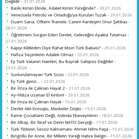
Değildir -
31.01.2026
Baskı Kimin Elinde, Adalet Kimin Yüreğinde? -
30.01.2026
Venezüela Petrolü ve Ortadoğu’ya Kurulan Tuzak -
29.01.2026
Duam Sana, Öfkem İhanete: Canım Kardeşim Onur Şahbaz -
28.01.2026
Öğretmeni Sürgün Eden Devlet, Geleceğini Ayakta Tutamaz -
27.01.2026
Kapıyı Kilitledim Diye Rahat Mısın Türk Babası? -
25.01.2026
Hafıza Seçenlerin Adaleti Olmaz -
25.01.2026
Ey Türk Vatanın Hainleri, Bu Bayrak Sahipsiz Değildir! -
23.01.2026
Susturulamayan Türk Sözü -
22.01.2026
Ey Türk genci… -
22.01.2026
Bir İmza ile Çalınan Hayat 2 -
21.01.2026
Ay-Yıldıza Uzanan El Kırılsın! -
20.01.2026
Bir İmza ile Çalınan Hayat -
19.01.2026
Devlet Aklı Konuştu, Maskeler Düştü -
19.01.2026
Karne Çocukların Değil, Aslında Ebeveynlerin -
18.01.2026
Bir Albay, Bir İtiraf ve Derin NATO Gerçeği -
17.01.2026
Türk Tıbbının Sessiz Kahramanı: Ahmet Hilmi Paşa -
15.01.2026
Bingöllü Bir Anne, Bir Milletin Yüreği Hatice Belgin -
15.01.2026