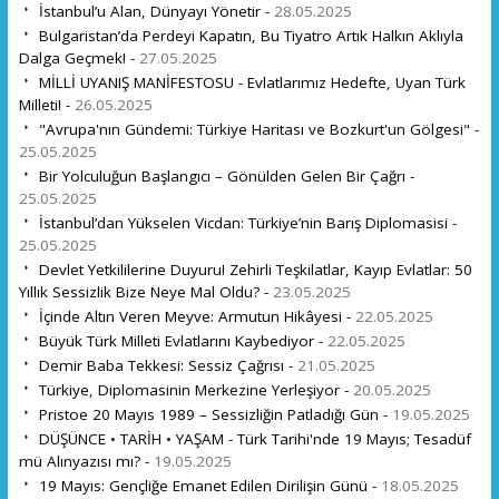
İstanbul’u Alan, Dünyayı Yönetir -
28.05.2025
Bulgaristan’da Perdeyi Kapatın, Bu Tiyatro Artık Halkın Aklıyla
Dalga Geçmek! -
27.05.2025
MİLLİ UYANIŞ MANİFESTOSU - Evlatlarımız Hedefte, Uyan Türk
Milleti! -
26.05.2025
"Avrupa'nın Gündemi: Türkiye Haritası ve Bozkurt'un Gölgesi" -
25.05.2025
Bir Yolculuğun Başlangıcı – Gönülden Gelen Bir Çağrı -
25.05.2025
İstanbul’dan Yükselen Vicdan: Türkiye’nin Barış Diplomasisi -
25.05.2025
Devlet Yetkililerine Duyuru! Zehirli Teşkilatlar, Kayıp Evlatlar: 50
Yıllık Sessizlik Bize Neye Mal Oldu? -
23.05.2025
İçinde Altın Veren Meyve: Armutun Hikâyesi -
22.05.2025
Büyük Türk Milleti Evlatlarını Kaybediyor -
22.05.2025
Demir Baba Tekkesi: Sessiz Çağrısı -
21.05.2025
Türkiye, Diplomasinin Merkezine Yerleşiyor -
20.05.2025
Pristoe 20 Mayıs 1989 – Sessizliğin Patladığı Gün -
19.05.2025
DÜŞÜNCE • TARİH • YAŞAM - Türk Tarihi'nde 19 Mayıs; Tesadüf
mü Alınyazısı mı? -
19.05.2025
19 Mayıs: Gençliğe Emanet Edilen Dirilişin Günü -
18.05.2025