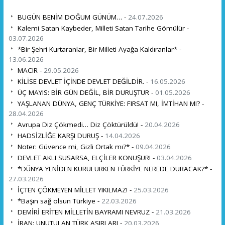
BUGÜN BENİM DOĞUM GÜNÜM… -
24.07.2026
Kalemi Satan Kaybeder, Milleti Satan Tarihe Gömülür -
03.07.2026
*Bir Şehri Kurtaranlar, Bir Milleti Ayağa Kaldıranlar* -
13.06.2026
MACIR -
29.05.2026
KİLİSE DEVLET İÇİNDE DEVLET DEĞİLDİR. -
16.05.2026
ÜÇ MAYIS: BİR GÜN DEĞİL, BİR DURUŞTUR -
01.05.2026
YAŞLANAN DÜNYA, GENÇ TÜRKİYE: FIRSAT MI, İMTİHAN MI? -
28.04.2026
Avrupa Diz Çökmedi… Diz Çöktürüldü! -
20.04.2026
HADSİZLİĞE KARŞI DURUŞ -
14.04.2026
Noter: Güvence mi, Gizli Ortak mı?* -
09.04.2026
DEVLET AKLI SUSARSA, ELÇİLER KONUŞUR! -
03.04.2026
*DÜNYA YENİDEN KURULURKEN TÜRKİYE NEREDE DURACAK?* -
27.03.2026
İÇTEN ÇÖKMEYEN MİLLET YIKILMAZ! -
25.03.2026
*Başın sağ olsun Türkiye -
22.03.2026
DEMİRİ ERİTEN MİLLETİN BAYRAMI NEVRUZ -
21.03.2026
İRAN: UNUTULAN TÜRK ASIRLARI -
20.03.2026