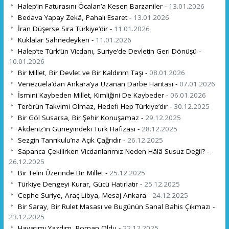
Halep’in Faturasını Öcalan’a Kesen Barzaniler -
13.01.2026
Bedava Yapay Zekâ, Pahalı Esaret -
13.01.2026
İran Düşerse Sıra Türkiye’dir -
11.01.2026
Kuklalar Sahnedeyken -
11.01.2026
Halep’te Türk’ün Vicdanı, Suriye’de Devletin Geri Dönüşü -
10.01.2026
Bir Millet, Bir Devlet ve Bir Kaldırım Taşı -
08.01.2026
Venezuela’dan Ankara’ya Uzanan Darbe Haritası -
07.01.2026
İsmini Kaybeden Millet, Kimliğini De Kaybeder -
06.01.2026
Terörün Takvimi Olmaz, Hedefi Hep Türkiye’dır -
30.12.2025
Bir Göl Susarsa, Bir Şehir Konuşamaz -
29.12.2025
Akdeniz’in Güneyindeki Türk Hafızası -
28.12.2025
Sezgin Tanrıkulu’na Açık Çağrıdır -
26.12.2025
Sapanca Çekilirken Vicdanlarımız Neden Hâlâ Susuz Değil? -
26.12.2025
Bir Telin Üzerinde Bir Millet -
25.12.2025
Türkiye Dengeyi Kurar, Gücü Hatırlatır -
25.12.2025
Cephe Suriye, Araç Libya, Mesaj Ankara -
24.12.2025
Bir Saray, Bir Rulet Masası ve Bugünün Sanal Bahis Çıkmazı -
23.12.2025
Hayatımı Yazdım, Roman Oldu -
22.12.2025