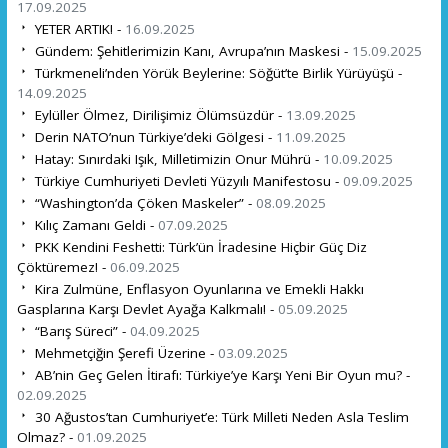
17.09.2025
YETER ARTIK! -
16.09.2025
Gündem: Şehitlerimizin Kanı, Avrupa’nın Maskesi -
15.09.2025
Türkmeneli’nden Yörük Beylerine: Söğüt’te Birlik Yürüyüşü -
14.09.2025
Eylüller Ölmez, Dirilişimiz Ölümsüzdür -
13.09.2025
Derin NATO’nun Türkiye’deki Gölgesi -
11.09.2025
Hatay: Sınırdaki Işık, Milletimizin Onur Mührü -
10.09.2025
Türkiye Cumhuriyeti Devleti Yüzyılı Manifestosu -
09.09.2025
“Washington’da Çöken Maskeler” -
08.09.2025
Kılıç Zamanı Geldi -
07.09.2025
PKK Kendini Feshetti: Türk’ün İradesine Hiçbir Güç Diz
Çöktüremez! -
06.09.2025
Kira Zulmüne, Enflasyon Oyunlarına ve Emekli Hakkı
Gasplarına Karşı Devlet Ayağa Kalkmalı! -
05.09.2025
“Barış Süreci” -
04.09.2025
Mehmetçiğin Şerefi Üzerine -
03.09.2025
AB’nin Geç Gelen İtirafı: Türkiye’ye Karşı Yeni Bir Oyun mu? -
02.09.2025
30 Ağustos’tan Cumhuriyet’e: Türk Milleti Neden Asla Teslim
Olmaz? -
01.09.2025