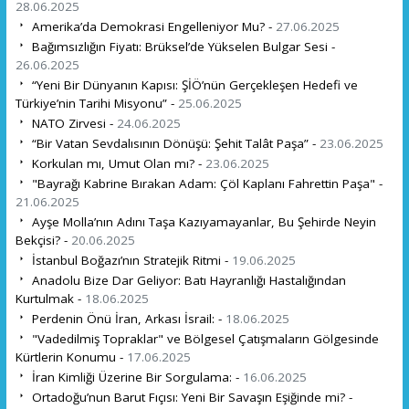
28.06.2025
Amerika’da Demokrasi Engelleniyor Mu? -
27.06.2025
Bağımsızlığın Fiyatı: Brüksel’de Yükselen Bulgar Sesi -
26.06.2025
“Yeni Bir Dünyanın Kapısı: ŞİÖ’nün Gerçekleşen Hedefi ve
Türkiye’nin Tarihi Misyonu” -
25.06.2025
NATO Zirvesi -
24.06.2025
“Bir Vatan Sevdalısının Dönüşü: Şehit Talât Paşa” -
23.06.2025
Korkulan mı, Umut Olan mı? -
23.06.2025
"Bayrağı Kabrine Bırakan Adam: Çöl Kaplanı Fahrettin Paşa" -
21.06.2025
Ayşe Molla’nın Adını Taşa Kazıyamayanlar, Bu Şehirde Neyin
Bekçisi? -
20.06.2025
İstanbul Boğazı’nın Stratejik Ritmi -
19.06.2025
Anadolu Bize Dar Geliyor: Batı Hayranlığı Hastalığından
Kurtulmak -
18.06.2025
Perdenin Önü İran, Arkası İsrail: -
18.06.2025
"Vadedilmiş Topraklar" ve Bölgesel Çatışmaların Gölgesinde
Kürtlerin Konumu -
17.06.2025
İran Kimliği Üzerine Bir Sorgulama: -
16.06.2025
Ortadoğu’nun Barut Fıçısı: Yeni Bir Savaşın Eşiğinde mi? -