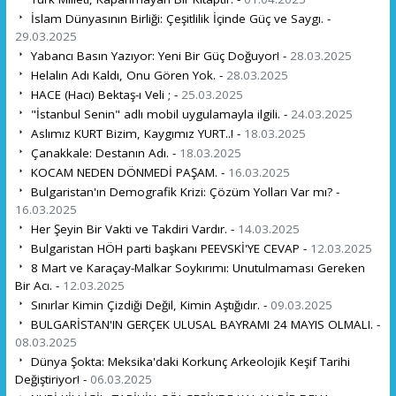
İslam Dünyasının Birliği: Çeşitlilik İçinde Güç ve Saygı. -
29.03.2025
Yabancı Basın Yazıyor: Yeni Bir Güç Doğuyor! -
28.03.2025
Helalın Adı Kaldı, Onu Gören Yok. -
28.03.2025
HACE (Hacı) Bektaş-ı Veli ; -
25.03.2025
"İstanbul Senin" adlı mobil uygulamayla ilgili. -
24.03.2025
Aslımız KURT Bizim, Kaygımız YURT..! -
18.03.2025
Çanakkale: Destanın Adı. -
18.03.2025
KOCAM NEDEN DÖNMEDİ PAŞAM. -
16.03.2025
Bulgaristan'ın Demografik Krizi: Çözüm Yolları Var mı? -
16.03.2025
Her Şeyin Bir Vakti ve Takdiri Vardır. -
14.03.2025
Bulgaristan HÖH parti başkanı PEEVSKİ'YE CEVAP -
12.03.2025
8 Mart ve Karaçay-Malkar Soykırımı: Unutulmaması Gereken
Bir Acı. -
12.03.2025
Sınırlar Kimin Çizdiği Değil, Kimin Aştığıdır. -
09.03.2025
BULGARİSTAN'IN GERÇEK ULUSAL BAYRAMI 24 MAYIS OLMALI. -
08.03.2025
Dünya Şokta: Meksika'daki Korkunç Arkeolojik Keşif Tarihi
Değiştiriyor! -
06.03.2025