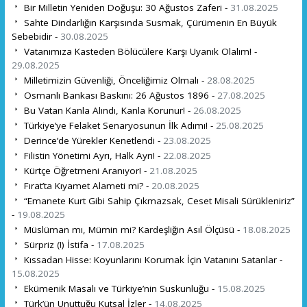
Bir Milletin Yeniden Doğuşu: 30 Ağustos Zaferi -
31.08.2025
Sahte Dindarlığın Karşısında Susmak, Çürümenin En Büyük
Sebebidir -
30.08.2025
Vatanımıza Kasteden Bölücülere Karşı Uyanık Olalım! -
29.08.2025
Milletimizin Güvenliği, Önceliğimiz Olmalı -
28.08.2025
Osmanlı Bankası Baskını: 26 Ağustos 1896 -
27.08.2025
Bu Vatan Kanla Alındı, Kanla Korunur! -
26.08.2025
Türkiye’ye Felaket Senaryosunun İlk Adımı! -
25.08.2025
Derince’de Yürekler Kenetlendi -
23.08.2025
Filistin Yönetimi Ayrı, Halk Ayrı! -
22.08.2025
Kürtçe Öğretmeni Aranıyor! -
21.08.2025
Fırat’ta Kıyamet Alameti mi? -
20.08.2025
“Emanete Kurt Gibi Sahip Çıkmazsak, Ceset Misali Sürükleniriz”
-
19.08.2025
Müslüman mı, Mümin mi? Kardeşliğin Asıl Ölçüsü -
18.08.2025
Sürpriz (!) İstifa -
17.08.2025
Kıssadan Hisse: Koyunlarını Korumak İçin Vatanını Satanlar -
15.08.2025
Ekümenik Masalı ve Türkiye’nin Suskunluğu -
15.08.2025
Türk’ün Unuttuğu Kutsal İzler -
14.08.2025