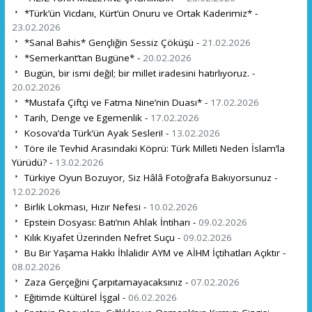
*Türk’ün Vicdanı, Kürt’ün Onuru ve Ortak Kaderimiz* -
23.02.2026
*Sanal Bahis* Gençliğin Sessiz Çöküşü -
21.02.2026
*Semerkant’tan Bugüne* -
20.02.2026
Bugün, bir ismi değil; bir millet iradesini hatırlıyoruz. -
20.02.2026
*Mustafa Çiftçi ve Fatma Nine’nin Duası* -
17.02.2026
Tarih, Denge ve Egemenlik -
17.02.2026
Kosova’da Türk’ün Ayak Sesleri! -
13.02.2026
Töre ile Tevhid Arasındaki Köprü: Türk Milleti Neden İslam’la
Yürüdü? -
13.02.2026
Türkiye Oyun Bozuyor, Siz Hâlâ Fotoğrafa Bakıyorsunuz -
12.02.2026
Birlik Lokması, Hızır Nefesi -
10.02.2026
Epstein Dosyası: Batı’nın Ahlak İntiharı -
09.02.2026
Kılık Kıyafet Üzerinden Nefret Suçu -
09.02.2026
Bu Bir Yaşama Hakkı İhlalidir AYM ve AİHM İçtihatları Açıktır -
08.02.2026
Zaza Gerçeğini Çarpıtamayacaksınız -
07.02.2026
Eğitimde Kültürel İşgal -
06.02.2026