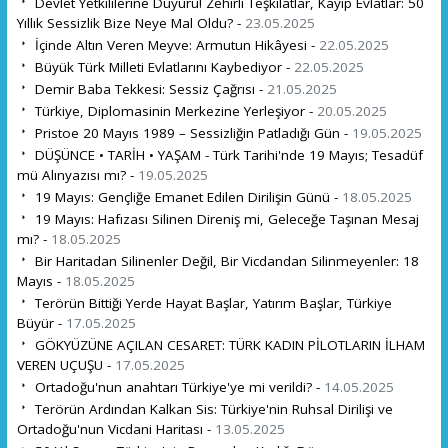
Devlet Yetkililerine Duyuru! Zehirli Teşkilatlar, Kayıp Evlatlar: 50
Yıllık Sessizlik Bize Neye Mal Oldu? -
23.05.2025
İçinde Altın Veren Meyve: Armutun Hikâyesi -
22.05.2025
Büyük Türk Milleti Evlatlarını Kaybediyor -
22.05.2025
Demir Baba Tekkesi: Sessiz Çağrısı -
21.05.2025
Türkiye, Diplomasinin Merkezine Yerleşiyor -
20.05.2025
Pristoe 20 Mayıs 1989 – Sessizliğin Patladığı Gün -
19.05.2025
DÜŞÜNCE • TARİH • YAŞAM - Türk Tarihi'nde 19 Mayıs; Tesadüf
mü Alınyazısı mı? -
19.05.2025
19 Mayıs: Gençliğe Emanet Edilen Dirilişin Günü -
18.05.2025
19 Mayıs: Hafızası Silinen Direniş mi, Geleceğe Taşınan Mesaj
mı? -
18.05.2025
Bir Haritadan Silinenler Değil, Bir Vicdandan Silinmeyenler: 18
Mayıs -
18.05.2025
Terörün Bittiği Yerde Hayat Başlar, Yatırım Başlar, Türkiye
Büyür -
17.05.2025
GÖKYÜZÜNE AÇILAN CESARET: TÜRK KADIN PİLOTLARIN İLHAM
VEREN UÇUŞU -
17.05.2025
Ortadoğu'nun anahtarı Türkiye'ye mi verildi? -
14.05.2025
Terörün Ardından Kalkan Sis: Türkiye'nin Ruhsal Dirilişi ve
Ortadoğu'nun Vicdani Haritası -
13.05.2025