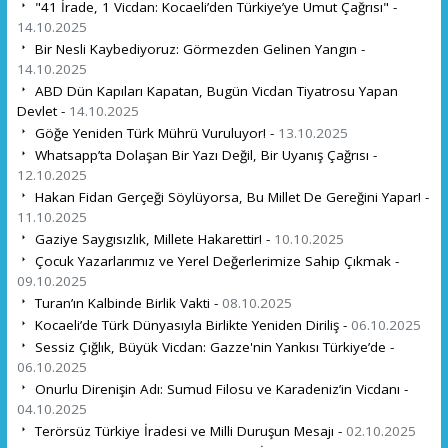
"41 İrade, 1 Vicdan: Kocaeli’den Türkiye’ye Umut Çağrısı" -
14.10.2025
Bir Nesli Kaybediyoruz: Görmezden Gelinen Yangın -
14.10.2025
ABD Dün Kapıları Kapatan, Bugün Vicdan Tiyatrosu Yapan
Devlet -
14.10.2025
Göğe Yeniden Türk Mührü Vuruluyor! -
13.10.2025
Whatsapp’ta Dolaşan Bir Yazı Değil, Bir Uyanış Çağrısı -
12.10.2025
Hakan Fidan Gerçeği Söylüyorsa, Bu Millet De Gereğini Yapar! -
11.10.2025
Gaziye Saygısızlık, Millete Hakarettir! -
10.10.2025
Çocuk Yazarlarımız ve Yerel Değerlerimize Sahip Çıkmak -
09.10.2025
Turan’ın Kalbinde Birlik Vakti -
08.10.2025
Kocaeli’de Türk Dünyasıyla Birlikte Yeniden Diriliş -
06.10.2025
Sessiz Çığlık, Büyük Vicdan: Gazze'nin Yankısı Türkiye’de -
06.10.2025
Onurlu Direnişin Adı: Sumud Filosu ve Karadeniz’in Vicdanı -
04.10.2025
Terörsüz Türkiye İradesi ve Milli Duruşun Mesajı -
02.10.2025