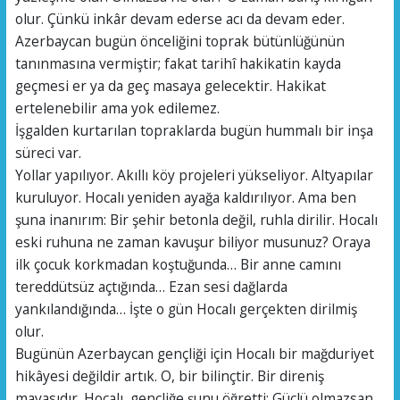
olur. Çünkü inkâr devam ederse acı da devam eder.
Azerbaycan bugün önceliğini toprak bütünlüğünün
tanınmasına vermiştir; fakat tarihî hakikatin kayda
geçmesi er ya da geç masaya gelecektir. Hakikat
ertelenebilir ama yok edilemez.
İşgalden kurtarılan topraklarda bugün hummalı bir inşa
süreci var.
Yollar yapılıyor. Akıllı köy projeleri yükseliyor. Altyapılar
kuruluyor. Hocalı yeniden ayağa kaldırılıyor. Ama ben
şuna inanırım: Bir şehir betonla değil, ruhla dirilir. Hocalı
eski ruhuna ne zaman kavuşur biliyor musunuz? Oraya
ilk çocuk korkmadan koştuğunda… Bir anne camını
tereddütsüz açtığında… Ezan sesi dağlarda
yankılandığında… İşte o gün Hocalı gerçekten dirilmiş
olur.
Bugünün Azerbaycan gençliği için Hocalı bir mağduriyet
hikâyesi değildir artık. O, bir bilinçtir. Bir direniş
mayasıdır. Hocalı, gençliğe şunu öğretti: Güçlü olmazsan