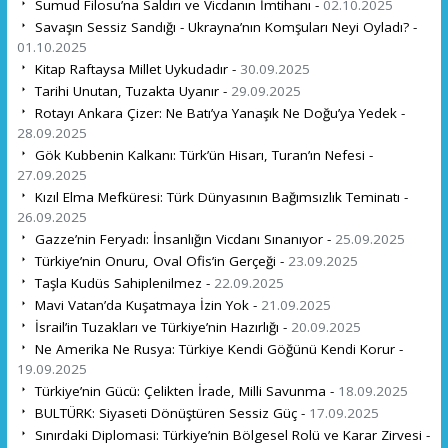
Sumud Filosu’na Saldırı ve Vicdanın İmtihanı -
02.10.2025
Savaşın Sessiz Sandığı - Ukrayna’nın Komşuları Neyi Oyladı? -
01.10.2025
Kitap Raftaysa Millet Uykudadır -
30.09.2025
Tarihi Unutan, Tuzakta Uyanır -
29.09.2025
Rotayı Ankara Çizer: Ne Batı’ya Yanaşık Ne Doğu’ya Yedek -
28.09.2025
Gök Kubbenin Kalkanı: Türk’ün Hisarı, Turan’ın Nefesi -
27.09.2025
Kızıl Elma Mefküresi: Türk Dünyasının Bağımsızlık Teminatı -
26.09.2025
Gazze’nin Feryadı: İnsanlığın Vicdanı Sınanıyor -
25.09.2025
Türkiye’nin Onuru, Oval Ofis’in Gerçeği -
23.09.2025
Taşla Kudüs Sahiplenilmez -
22.09.2025
Mavi Vatan’da Kuşatmaya İzin Yok -
21.09.2025
İsrail’in Tuzakları ve Türkiye’nin Hazırlığı -
20.09.2025
Ne Amerika Ne Rusya: Türkiye Kendi Göğünü Kendi Korur -
19.09.2025
Türkiye’nin Gücü: Çelikten İrade, Milli Savunma -
18.09.2025
BULTÜRK: Siyaseti Dönüştüren Sessiz Güç -
17.09.2025
Sınırdaki Diplomasi: Türkiye’nin Bölgesel Rolü ve Karar Zirvesi -