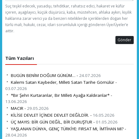
Suç teşkil edecek, yasadışı, tehditkar, rahatsız edici, hakaret ve küfür
içeren, aşağılayıcı, küçük düşürücü, kaba, müstehcen, ahlaka aykırı, kişilik
haklarına zarar verici ya da benzeri niteliklerde içeriklerden doğan her
türlü mali, hukuki, cezai, idari sorumluluk içeriği gönderen Üye/Üyeler’e
aittir.
Gönder
Tüm Yazıları
BUGÜN BENİM DOĞUM GÜNÜM… -
24.07.2026
Kalemi Satan Kaybeder, Milleti Satan Tarihe Gömülür -
03.07.2026
*Bir Şehri Kurtaranlar, Bir Milleti Ayağa Kaldıranlar* -
13.06.2026
MACIR -
29.05.2026
KİLİSE DEVLET İÇİNDE DEVLET DEĞİLDİR. -
16.05.2026
ÜÇ MAYIS: BİR GÜN DEĞİL, BİR DURUŞTUR -
01.05.2026
YAŞLANAN DÜNYA, GENÇ TÜRKİYE: FIRSAT MI, İMTİHAN MI? -
28.04.2026