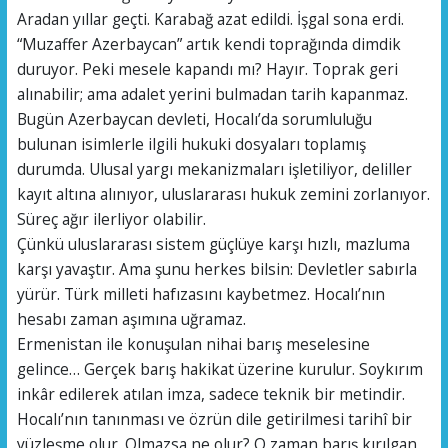
Aradan yıllar geçti. Karabağ azat edildi. İşgal sona erdi.
“Muzaffer Azerbaycan” artık kendi toprağında dimdik
duruyor. Peki mesele kapandı mı? Hayır. Toprak geri
alınabilir; ama adalet yerini bulmadan tarih kapanmaz.
Bugün Azerbaycan devleti, Hocalı’da sorumluluğu
bulunan isimlerle ilgili hukuki dosyaları toplamış
durumda. Ulusal yargı mekanizmaları işletiliyor, deliller
kayıt altına alınıyor, uluslararası hukuk zemini zorlanıyor.
Süreç ağır ilerliyor olabilir.
Çünkü uluslararası sistem güçlüye karşı hızlı, mazluma
karşı yavaştır. Ama şunu herkes bilsin: Devletler sabırla
yürür. Türk milleti hafızasını kaybetmez. Hocalı’nın
hesabı zaman aşımına uğramaz.
Ermenistan ile konuşulan nihai barış meselesine
gelince… Gerçek barış hakikat üzerine kurulur. Soykırım
inkâr edilerek atılan imza, sadece teknik bir metindir.
Hocalı’nın tanınması ve özrün dile getirilmesi tarihî bir
yüzleşme olur. Olmazsa ne olur? O zaman barış kırılgan