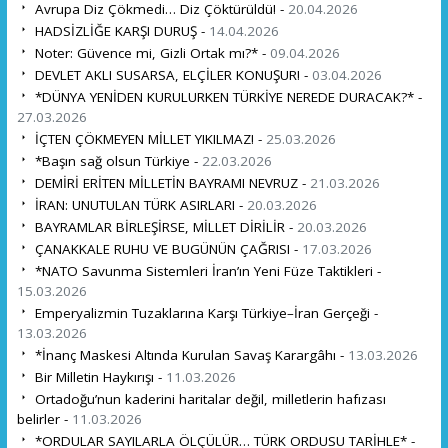
Avrupa Diz Çökmedi… Diz Çöktürüldü! -
20.04.2026
HADSİZLİĞE KARŞI DURUŞ -
14.04.2026
Noter: Güvence mi, Gizli Ortak mı?* -
09.04.2026
DEVLET AKLI SUSARSA, ELÇİLER KONUŞUR! -
03.04.2026
*DÜNYA YENİDEN KURULURKEN TÜRKİYE NEREDE DURACAK?* -
27.03.2026
İÇTEN ÇÖKMEYEN MİLLET YIKILMAZ! -
25.03.2026
*Başın sağ olsun Türkiye -
22.03.2026
DEMİRİ ERİTEN MİLLETİN BAYRAMI NEVRUZ -
21.03.2026
İRAN: UNUTULAN TÜRK ASIRLARI -
20.03.2026
BAYRAMLAR BİRLEŞİRSE, MİLLET DİRİLİR -
20.03.2026
ÇANAKKALE RUHU VE BUGÜNÜN ÇAĞRISI -
17.03.2026
*NATO Savunma Sistemleri İran’ın Yeni Füze Taktikleri -
15.03.2026
Emperyalizmin Tuzaklarına Karşı Türkiye–İran Gerçeği -
13.03.2026
*İnanç Maskesi Altında Kurulan Savaş Karargâhı -
13.03.2026
Bir Milletin Haykırışı -
11.03.2026
Ortadoğu’nun kaderini haritalar değil, milletlerin hafızası
belirler -
11.03.2026
*ORDULAR SAYILARLA ÖLÇÜLÜR… TÜRK ORDUSU TARİHLE* -