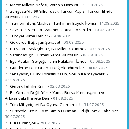
Mer'a: Milletin Nefesi, Vatanın Namusu -
13.08.2025
Zengezur’da 99 Yıllık Tuzak: Türk’ün Kapısı, Türk’ün Elinde
Kalmalı -
12.08.2025
Trump’ın Barış Maskesi: Tarihin En Büyük İronisi -
11.08.2025
Sevr’in 105. Yılı: Bu Vatanın Tapusu Lozan’dır! -
10.08.2025
Türkiyeli Kime Denir? -
09.08.2025
Göklerde Başlayan Şehadet -
08.08.2025
Bu Vatan Paylaşılmaz, Bu Millet Bölünmez -
07.08.2025
Vatandaşlığın Hürmeti Yerde Kalmasın! -
06.08.2025
Ege Adaları Gerçeği: Tarihî Hakikatin İzinde -
05.08.2025
Gündeme Dair Önemli Değerlendirmeler -
04.08.2025
“Anayasaya Türk Töresini Yazın, Sorun Kalmayacak!” -
03.08.2025
Gerçek Tehlike Kim? -
02.08.2025
Bir Orman Değil, Yürek Yandı: Bursa Kundakçısına ve
Arkasındaki İhanete Dair -
01.08.2025
Türk Milliyetçileri Bu Oyuna Gelmemeli! -
31.07.2025
Suriye’de Kimin Dost, Kimin Düşman Olduğu Artık Daha Net! -
30.07.2025
Bursa Yanıyor! -
29.07.2025