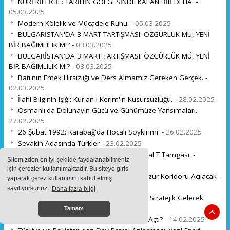
NURİ KİLLİGİL: TARİHİN GÖLGESİNDE KALAN BİR DEHA. -
05.03.2025
Modern Kölelik ve Mücadele Ruhu. -
05.03.2025
BULGARİSTAN'DA 3 MART TARTIŞMASI: ÖZGÜRLÜK MÜ, YENİ
BİR BAĞIMLILIK MI? -
03.03.2025
BULGARİSTAN'DA 3 MART TARTIŞMASI: ÖZGÜRLÜK MÜ, YENİ
BİR BAĞIMLILIK MI? -
03.03.2025
Batı'nın Emek Hırsızlığı ve Ders Almamız Gereken Gerçek. -
02.03.2025
İlahi Bilginin Işığı: Kur'an-ı Kerim'in Kusursuzluğu. -
28.02.2025
Osmanlı'da Dolunayın Gücü ve Günümüze Yansımaları. -
27.02.2025
26 Şubat 1992: Karabağ'da Hocalı Soykırımı. -
26.02.2025
Sevakin Adasında Türkler -
23.02.2025
Kıtalararası Bağların Kadim Şifreleri: Kutsal T Tamgası. -
Sitemizden en iyi şekilde faydalanabilmeniz
20.02.2025
için çerezler kullanılmaktadır. Bu siteye giriş
İran'ın Absürt İddialarına Rağmen Zengezur Koridoru Açılacak -
yaparak çerez kullanımını kabul etmiş
17.02.2025
sayılıyorsunuz.
Daha fazla bilgi
Avrupa'nın Türkiye'ye Olan Bağımlılığı ve Stratejik Gelecek
Rafet ULUTÜRK . -
16.02.2025
Tamam
Pislikten Medeniyete: Avrupa Nasıl Arayı Açtı? -
14.02.2025