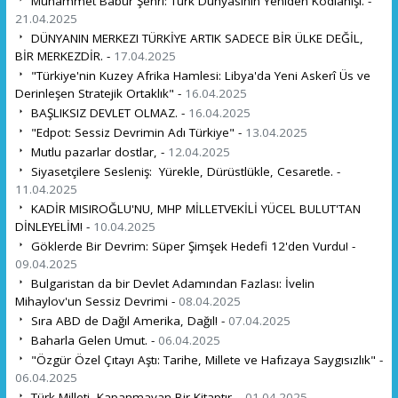
Muhammet Babür Şehri: Türk Dünyasının Yeniden Kodlanışı. -
21.04.2025
DÜNYANIN MERKEZI TÜRKİYE ARTIK SADECE BİR ÜLKE DEĞİL,
BİR MERKEZDİR. -
17.04.2025
"Türkiye'nin Kuzey Afrika Hamlesi: Libya'da Yeni Askerî Üs ve
Derinleşen Stratejik Ortaklık" -
16.04.2025
BAŞLIKSIZ DEVLET OLMAZ. -
16.04.2025
"Edpot: Sessiz Devrimin Adı Türkiye" -
13.04.2025
Mutlu pazarlar dostlar, -
12.04.2025
Siyasetçilere Sesleniş: Yürekle, Dürüstlükle, Cesaretle. -
11.04.2025
KADİR MISIROĞLU'NU, MHP MİLLETVEKİLİ YÜCEL BULUT'TAN
DİNLEYELİM! -
10.04.2025
Göklerde Bir Devrim: Süper Şimşek Hedefi 12'den Vurdu! -
09.04.2025
Bulgaristan da bir Devlet Adamından Fazlası: İvelin
Mihaylov'un Sessiz Devrimi -
08.04.2025
Sıra ABD de Dağıl Amerika, Dağıl! -
07.04.2025
Baharla Gelen Umut. -
06.04.2025
"Özgür Özel Çıtayı Aştı: Tarihe, Millete ve Hafızaya Saygısızlık" -
06.04.2025
Türk Milleti, Kapanmayan Bir Kitaptır. -
01.04.2025