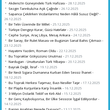
Akdeniz’in Güneyindeki Türk Hafızası -
28.12.2025
Sezgin Tanrıkulu’na Açık Çağrıdır -
26.12.2025
Sapanca Çekilirken Vicdanlarımız Neden Hâlâ Susuz Değil? -
26.12.2025
Bir Telin Üzerinde Bir Millet -
25.12.2025
Türkiye Dengeyi Kurar, Gücü Hatırlatır -
25.12.2025
Cephe Suriye, Araç Libya, Mesaj Ankara -
24.12.2025
Bir Saray, Bir Rulet Masası ve Bugünün Sanal Bahis Çıkmazı -
23.12.2025
Hayatımı Yazdım, Roman Oldu -
22.12.2025
Bu Topraklar Gökyüzünü Unutmaz -
21.12.2025
Nardugan - Unutturulan Türk Yılbaşısı -
20.12.2025
Bayrak Değil, İtiraf -
19.12.2025
Bir Nesli Sigara Dumanına Kurban Eden Sessiz İhanet -
18.12.2025
Bu Toprak Herkesi Taşımaz, Bazı Nesiller Taşır -
17.12.2025
Bir Plajda Kurşunlara Karşı İnsanlık -
16.12.2025
3 Milyon Dolarlık Teklif ve Kirli Akıl -
15.12.2025
Bir Genç Kayboluyorsa, Bir Ülke Sessizce İşgal Ediliyordur -
14.12.2025
Barışın Anahtarı Nerede Duruyor? -
13.12.2025