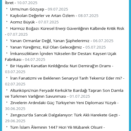
İbret -
10.07.2025
Urmu'nun Gözyaşı -
09.07.2025
Kaybolan Değerler ve Artan Özlem -
08.07.2025
Acımız Büyük -
07.07.2025
Hürmüz Boğazı: Küresel Enerji Güvenliğinin Kalbinde Kritik Risk
-
07.07.2025
Yanan Ormanlar Değil, Yanan Şüphelerimiz -
06.07.2025
Yanan Yüreğimiz, Kül Olan Geleceğimiz -
05.07.2025
İmkansızlıkların İçinden Yükselen Bir Destan: Kayseri Uçak
Fabrikası -
04.07.2025
Bir Hayalin Kanatları Kırıldığında: Nuri Demirağ'ın Dramı -
03.07.2025
İran Fanatizmi ve Beklenen Senaryo! Tarih Tekerrür Eder mi? -
02.07.2025
Altunköprü'nün Feryadı! Kerkük'te Bardağı Taşıran Son Damla
ve Türkmen Varlığının Savunması -
01.07.2025
Zirvelerin Ardındaki Güç: Türkiye’nin Yeni Diplomasi Yüzyılı -
30.06.2025
Zengezur’da Sancak Dalgalanıyor: Türk Aklı Harekete Geçti -
29.06.2025
Tüm İslam Âleminin 1447 Hicri Yılı Mübarek Olsun! -