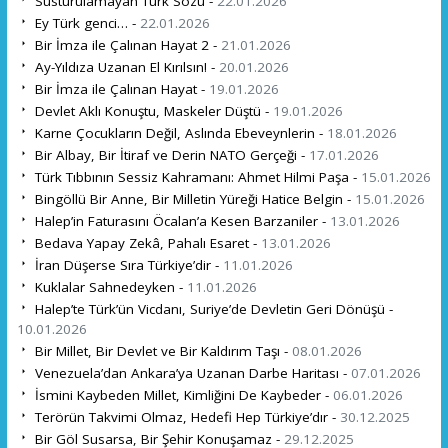
Susturulamayan Türk Sözü -
22.01.2026
Ey Türk genci… -
22.01.2026
Bir İmza ile Çalınan Hayat 2 -
21.01.2026
Ay-Yıldıza Uzanan El Kırılsın! -
20.01.2026
Bir İmza ile Çalınan Hayat -
19.01.2026
Devlet Aklı Konuştu, Maskeler Düştü -
19.01.2026
Karne Çocukların Değil, Aslında Ebeveynlerin -
18.01.2026
Bir Albay, Bir İtiraf ve Derin NATO Gerçeği -
17.01.2026
Türk Tıbbının Sessiz Kahramanı: Ahmet Hilmi Paşa -
15.01.2026
Bingöllü Bir Anne, Bir Milletin Yüreği Hatice Belgin -
15.01.2026
Halep’in Faturasını Öcalan’a Kesen Barzaniler -
13.01.2026
Bedava Yapay Zekâ, Pahalı Esaret -
13.01.2026
İran Düşerse Sıra Türkiye’dir -
11.01.2026
Kuklalar Sahnedeyken -
11.01.2026
Halep’te Türk’ün Vicdanı, Suriye’de Devletin Geri Dönüşü -
10.01.2026
Bir Millet, Bir Devlet ve Bir Kaldırım Taşı -
08.01.2026
Venezuela’dan Ankara’ya Uzanan Darbe Haritası -
07.01.2026
İsmini Kaybeden Millet, Kimliğini De Kaybeder -
06.01.2026
Terörün Takvimi Olmaz, Hedefi Hep Türkiye’dır -
30.12.2025
Bir Göl Susarsa, Bir Şehir Konuşamaz -
29.12.2025