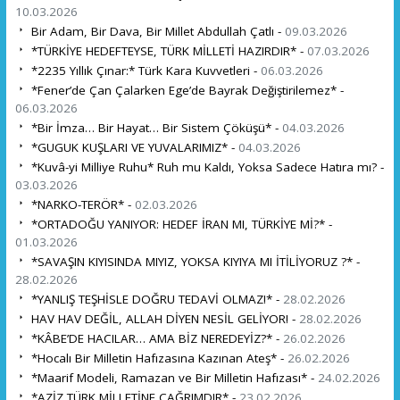
10.03.2026
Bir Adam, Bir Dava, Bir Millet Abdullah Çatlı -
09.03.2026
*TÜRKİYE HEDEFTEYSE, TÜRK MİLLETİ HAZIRDIR* -
07.03.2026
*2235 Yıllık Çınar:* Türk Kara Kuvvetleri -
06.03.2026
*Fener’de Çan Çalarken Ege’de Bayrak Değiştirilemez* -
06.03.2026
*Bir İmza… Bir Hayat… Bir Sistem Çöküşü* -
04.03.2026
*GUGUK KUŞLARI VE YUVALARIMIZ* -
04.03.2026
*Kuvâ-yi Milliye Ruhu* Ruh mu Kaldı, Yoksa Sadece Hatıra mı? -
03.03.2026
*NARKO-TERÖR* -
02.03.2026
*ORTADOĞU YANIYOR: HEDEF İRAN MI, TÜRKİYE Mİ?* -
01.03.2026
*SAVAŞIN KIYISINDA MIYIZ, YOKSA KIYIYA MI İTİLİYORUZ ?* -
28.02.2026
*YANLIŞ TEŞHİSLE DOĞRU TEDAVİ OLMAZ!* -
28.02.2026
HAV HAV DEĞİL, ALLAH DİYEN NESİL GELİYOR! -
28.02.2026
*KÂBE’DE HACILAR… AMA BİZ NEREDEYİZ?* -
26.02.2026
*Hocalı Bir Milletin Hafızasına Kazınan Ateş* -
26.02.2026
*Maarif Modeli, Ramazan ve Bir Milletin Hafızası* -
24.02.2026
*AZİZ TÜRK MİLLETİNE ÇAĞRIMDIR* -
23.02.2026