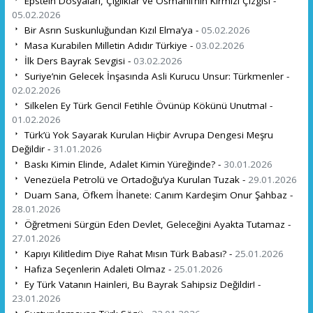
Epstein Dosyaları, Çığlıklar ve Osmanlı’nın Kırmızı Çizgisi -
05.02.2026
Bir Asrın Suskunluğundan Kızıl Elma’ya -
05.02.2026
Masa Kurabilen Milletin Adıdır Türkiye -
03.02.2026
İlk Ders Bayrak Sevgisi -
03.02.2026
Suriye’nin Gelecek İnşasında Asli Kurucu Unsur: Türkmenler -
02.02.2026
Silkelen Ey Türk Genci! Fetihle Övünüp Kökünü Unutma! -
01.02.2026
Türk’ü Yok Sayarak Kurulan Hiçbir Avrupa Dengesi Meşru
Değildir -
31.01.2026
Baskı Kimin Elinde, Adalet Kimin Yüreğinde? -
30.01.2026
Venezüela Petrolü ve Ortadoğu’ya Kurulan Tuzak -
29.01.2026
Duam Sana, Öfkem İhanete: Canım Kardeşim Onur Şahbaz -
28.01.2026
Öğretmeni Sürgün Eden Devlet, Geleceğini Ayakta Tutamaz -
27.01.2026
Kapıyı Kilitledim Diye Rahat Mısın Türk Babası? -
25.01.2026
Hafıza Seçenlerin Adaleti Olmaz -
25.01.2026
Ey Türk Vatanın Hainleri, Bu Bayrak Sahipsiz Değildir! -
23.01.2026