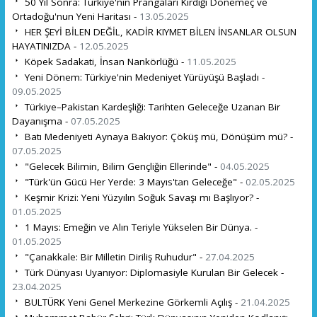
50 Yıl Sonra: Türkiye'nin Prangaları Kırdığı Dönemeç ve
Ortadoğu'nun Yeni Haritası -
13.05.2025
HER ŞEYİ BİLEN DEĞİL, KADİR KIYMET BİLEN İNSANLAR OLSUN
HAYATINIZDA -
12.05.2025
Köpek Sadakati, İnsan Nankörlüğü -
11.05.2025
Yeni Dönem: Türkiye'nin Medeniyet Yürüyüşü Başladı -
09.05.2025
Türkiye–Pakistan Kardeşliği: Tarihten Geleceğe Uzanan Bir
Dayanışma -
07.05.2025
Batı Medeniyeti Aynaya Bakıyor: Çöküş mü, Dönüşüm mü? -
07.05.2025
"Gelecek Bilimin, Bilim Gençliğin Ellerinde" -
04.05.2025
"Türk'ün Gücü Her Yerde: 3 Mayıs'tan Geleceğe" -
02.05.2025
Keşmir Krizi: Yeni Yüzyılın Soğuk Savaşı mı Başlıyor? -
01.05.2025
1 Mayıs: Emeğin ve Alın Teriyle Yükselen Bir Dünya. -
01.05.2025
"Çanakkale: Bir Milletin Diriliş Ruhudur" -
27.04.2025
Türk Dünyası Uyanıyor: Diplomasiyle Kurulan Bir Gelecek -
23.04.2025
BULTÜRK Yeni Genel Merkezine Görkemli Açılış -
21.04.2025