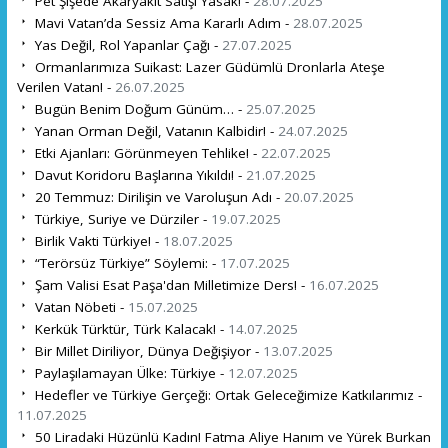
Pet Şişede Akaryakıt Satışı Yasak! -
28.07.2025
Mavi Vatan’da Sessiz Ama Kararlı Adım -
28.07.2025
Yas Değil, Rol Yapanlar Çağı -
27.07.2025
Ormanlarımıza Suikast: Lazer Güdümlü Dronlarla Ateşe
Verilen Vatan! -
26.07.2025
Bugün Benim Doğum Günüm… -
25.07.2025
Yanan Orman Değil, Vatanın Kalbidir! -
24.07.2025
Etki Ajanları: Görünmeyen Tehlike! -
22.07.2025
Davut Koridoru Başlarına Yıkıldı! -
21.07.2025
20 Temmuz: Dirilişin ve Varoluşun Adı -
20.07.2025
Türkiye, Suriye ve Dürziler -
19.07.2025
Birlik Vakti Türkiye! -
18.07.2025
“Terörsüz Türkiye” Söylemi: -
17.07.2025
Şam Valisi Esat Paşa'dan Milletimize Ders! -
16.07.2025
Vatan Nöbeti -
15.07.2025
Kerkük Türktür, Türk Kalacak! -
14.07.2025
Bir Millet Diriliyor, Dünya Değişiyor -
13.07.2025
Paylaşılamayan Ülke: Türkiye -
12.07.2025
Hedefler ve Türkiye Gerçeği: Ortak Geleceğimize Katkılarımız -
11.07.2025
50 Liradaki Hüzünlü Kadın! Fatma Aliye Hanım ve Yürek Burkan