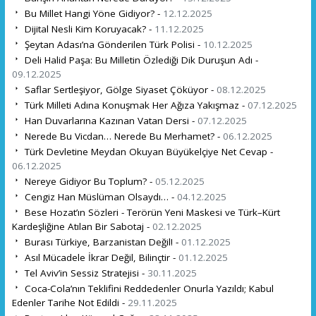
Bu Millet Hangi Yöne Gidiyor? -
12.12.2025
Dijital Nesli Kim Koruyacak? -
11.12.2025
Şeytan Adası’na Gönderilen Türk Polisi -
10.12.2025
Deli Halid Paşa: Bu Milletin Özlediği Dik Duruşun Adı -
09.12.2025
Saflar Sertleşiyor, Gölge Siyaset Çöküyor -
08.12.2025
Türk Milleti Adına Konuşmak Her Ağıza Yakışmaz -
07.12.2025
Han Duvarlarına Kazınan Vatan Dersi -
07.12.2025
Nerede Bu Vicdan… Nerede Bu Merhamet? -
06.12.2025
Türk Devletine Meydan Okuyan Büyükelçiye Net Cevap -
06.12.2025
Nereye Gidiyor Bu Toplum? -
05.12.2025
Cengiz Han Müslüman Olsaydı… -
04.12.2025
Bese Hozat’ın Sözleri - Terörün Yeni Maskesi ve Türk–Kürt
Kardeşliğine Atılan Bir Sabotaj -
02.12.2025
Burası Türkiye, Barzanistan Değil! -
01.12.2025
Asıl Mücadele İkrar Değil, Bilinçtir -
01.12.2025
Tel Aviv’in Sessiz Stratejisi -
30.11.2025
Coca-Cola’nın Teklifini Reddedenler Onurla Yazıldı; Kabul
Edenler Tarihe Not Edildi -
29.11.2025