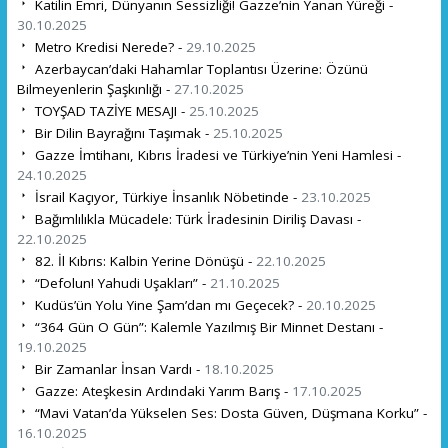
Katilin Emri, Dünyanın Sessizliği! Gazze’nin Yanan Yüreği -
30.10.2025
Metro Kredisi Nerede? -
29.10.2025
Azerbaycan’daki Hahamlar Toplantısı Üzerine: Özünü
Bilmeyenlerin Şaşkınlığı -
27.10.2025
TOYŞAD TAZİYE MESAJI -
25.10.2025
Bir Dilin Bayrağını Taşımak -
25.10.2025
Gazze İmtihanı, Kıbrıs İradesi ve Türkiye’nin Yeni Hamlesi -
24.10.2025
İsrail Kaçıyor, Türkiye İnsanlık Nöbetinde -
23.10.2025
Bağımlılıkla Mücadele: Türk İradesinin Diriliş Davası -
22.10.2025
82. İl Kıbrıs: Kalbin Yerine Dönüşü -
22.10.2025
“Defolun! Yahudi Uşakları” -
21.10.2025
Kudüs’ün Yolu Yine Şam’dan mı Geçecek? -
20.10.2025
“364 Gün O Gün”: Kalemle Yazılmış Bir Minnet Destanı -
19.10.2025
Bir Zamanlar İnsan Vardı -
18.10.2025
Gazze: Ateşkesin Ardındaki Yarım Barış -
17.10.2025
“Mavi Vatan’da Yükselen Ses: Dosta Güven, Düşmana Korku” -
16.10.2025