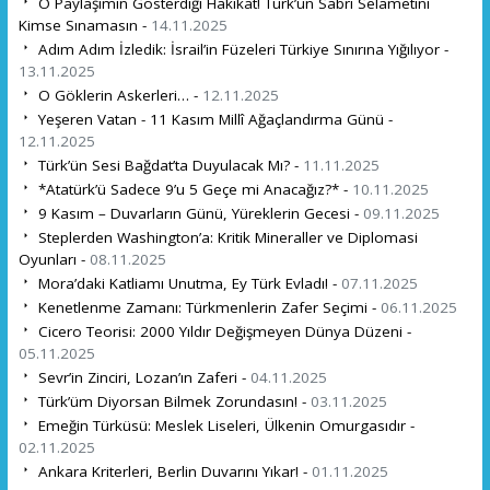
O Paylaşımın Gösterdiği Hakikat! Türk’ün Sabrı Selametini
Kimse Sınamasın -
14.11.2025
Adım Adım İzledik: İsrail’in Füzeleri Türkiye Sınırına Yığılıyor -
13.11.2025
O Göklerin Askerleri… -
12.11.2025
Yeşeren Vatan - 11 Kasım Millî Ağaçlandırma Günü -
12.11.2025
Türk’ün Sesi Bağdat’ta Duyulacak Mı? -
11.11.2025
*Atatürk’ü Sadece 9’u 5 Geçe mi Anacağız?* -
10.11.2025
9 Kasım – Duvarların Günü, Yüreklerin Gecesi -
09.11.2025
Steplerden Washington’a: Kritik Mineraller ve Diplomasi
Oyunları -
08.11.2025
Mora’daki Katliamı Unutma, Ey Türk Evladı! -
07.11.2025
Kenetlenme Zamanı: Türkmenlerin Zafer Seçimi -
06.11.2025
Cicero Teorisi: 2000 Yıldır Değişmeyen Dünya Düzeni -
05.11.2025
Sevr’in Zinciri, Lozan’ın Zaferi -
04.11.2025
Türk’üm Diyorsan Bilmek Zorundasın! -
03.11.2025
Emeğin Türküsü: Meslek Liseleri, Ülkenin Omurgasıdır -
02.11.2025
Ankara Kriterleri, Berlin Duvarını Yıkar! -
01.11.2025