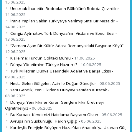
15.06.2025
Unutmak İhanettir: Rodopların Bülbülünü Robota Çevirdiler -
14.06.2025
İran’a Yapılan Saldırı Türkiye’ye Verilmiş Sinsi Bir Mesajdır -
14.06.2025
Cengiz Aytmatov: Türk Dünyası’nın Vicdanı ve Ebedi Sesi -
13.06.2025
“Zamanı Aşan Bir Kültür Adası: Romanya’daki Başpınar Köyü” -
12.06.2025
Kızılelma: Türk'ün Gökteki Mührü -
11.06.2025
Dünya Yönetimine Türkiye Hazır mı? -
10.06.2025
Türk Milletinin Dünya Üzerindeki Adalet ve Barışa Etkisi -
09.06.2025
Hırsla Gelen Gölgeler, Azimle Doğan Güneşler -
08.06.2025
Yeni Gençlik, Yeni Fikirlerle Dünyayı Yeniden Kuracak -
08.06.2025
Dünyayı Yeni Fikirler Kurar: Gençlere Fikir Üretmeyi
Öğretmeliyiz -
06.06.2025
Bu Kurban, Kendimizi Hatırlama Bayramı Olsun -
05.06.2025
Avrupa'nın Suskunluğu, Halkın Çığlığı -
05.06.2025
Kardeşlik Enerjiyle Büyüyor: Hazar’dan Anadolu’ya Uzanan Güç