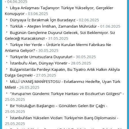
-
04.06.2025
Libya Anlaşması Taçlanıyor: Türkiye Yükseliyor, Gerçekler
Konuşuyor -
03.06.2025
Dünyaya İz Bırakmak İçin Buradayız -
02.06.2025
Türklük – Ateşten İmtihan, Zamandan Mührüdür -
01.06.2025
Bugünün Gençlerine Duyuru! Gelecek, Sizi Beklemiyor. Siz
Geleceği Kuracaksınız! -
31.05.2025
Türkiye Her Yerde – Ürdün’e Kurulan Mermi Fabrikası Ne
Anlama Geliyor? -
30.05.2025
Türkiye’de Umutsuzlara Duyurulur! -
30.05.2025
İstanbul’u Alan, Dünyayı Yönetir -
28.05.2025
Bulgaristan’da Perdeyi Kapatın, Bu Tiyatro Artık Halkın Aklıyla
Dalga Geçmek! -
27.05.2025
MİLLİ UYANIŞ MANİFESTOSU - Evlatlarımız Hedefte, Uyan Türk
Milleti! -
26.05.2025
"Avrupa'nın Gündemi: Türkiye Haritası ve Bozkurt'un Gölgesi" -
25.05.2025
Bir Yolculuğun Başlangıcı – Gönülden Gelen Bir Çağrı -
25.05.2025
İstanbul’dan Yükselen Vicdan: Türkiye’nin Barış Diplomasisi -
25.05.2025