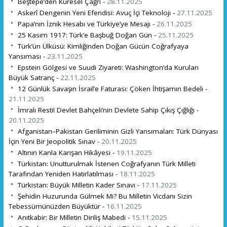
Beştepe’den Küresel Çağrı -
28.11.2025
Askerî Dengenin Yeni Efendisi: Avuç İçi Teknoloji -
27.11.2025
Papa’nın İznik Hesabı ve Türkiye’ye Mesajı -
26.11.2025
25 Kasım 1917: Türk’e Başbuğ Doğan Gün -
25.11.2025
Türk’ün Ülküsü: Kimliğinden Doğan Gücün Coğrafyaya
Yansıması -
23.11.2025
Epstein Gölgesi ve Suudi Ziyareti: Washington’da Kurulan
Büyük Satranç -
22.11.2025
12 Günlük Savaşın İsrail’e Faturası: Çöken İhtişamın Bedeli -
21.11.2025
İmralı Resti! Devlet Bahçeli’nin Devlete Sahip Çıkış Çığlığı -
20.11.2025
Afganistan–Pakistan Geriliminin Gizli Yansımaları: Türk Dünyası
İçin Yeni Bir Jeopolitik Sınav -
20.11.2025
Altının Kanla Karışan Hikâyesi -
19.11.2025
Türkistan: Unutturulmak İstenen Coğrafyanın Türk Milleti
Tarafından Yeniden Hatırlatılması -
18.11.2025
Türkistan: Büyük Milletin Kader Sınavı -
17.11.2025
Şehidin Huzurunda Gülmek Mi? Bu Milletin Vicdanı Sizin
Tebessümünüzden Büyüktür -
16.11.2025
Anıtkabir: Bir Milletin Diriliş Mabedi -
15.11.2025