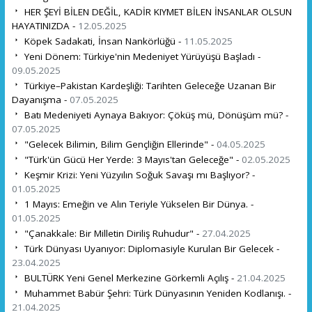
HER ŞEYİ BİLEN DEĞİL, KADİR KIYMET BİLEN İNSANLAR OLSUN
HAYATINIZDA -
12.05.2025
Köpek Sadakati, İnsan Nankörlüğü -
11.05.2025
Yeni Dönem: Türkiye'nin Medeniyet Yürüyüşü Başladı -
09.05.2025
Türkiye–Pakistan Kardeşliği: Tarihten Geleceğe Uzanan Bir
Dayanışma -
07.05.2025
Batı Medeniyeti Aynaya Bakıyor: Çöküş mü, Dönüşüm mü? -
07.05.2025
"Gelecek Bilimin, Bilim Gençliğin Ellerinde" -
04.05.2025
"Türk'ün Gücü Her Yerde: 3 Mayıs'tan Geleceğe" -
02.05.2025
Keşmir Krizi: Yeni Yüzyılın Soğuk Savaşı mı Başlıyor? -
01.05.2025
1 Mayıs: Emeğin ve Alın Teriyle Yükselen Bir Dünya. -
01.05.2025
"Çanakkale: Bir Milletin Diriliş Ruhudur" -
27.04.2025
Türk Dünyası Uyanıyor: Diplomasiyle Kurulan Bir Gelecek -
23.04.2025
BULTÜRK Yeni Genel Merkezine Görkemli Açılış -
21.04.2025
Muhammet Babür Şehri: Türk Dünyasının Yeniden Kodlanışı. -
21.04.2025