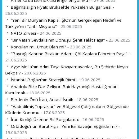
Amerika’da Demokrasi Engelleniyor Mu? -
27.06.2025
Bağımsızlığın Fiyatı: Brüksel’de Yükselen Bulgar Sesi -
26.06.2025
“Yeni Bir Dünyanın Kapısı: ŞİÖ’nün Gerçekleşen Hedefi ve
Türkiye’nin Tarihi Misyonu” -
25.06.2025
NATO Zirvesi -
24.06.2025
“Bir Vatan Sevdalısının Dönüşü: Şehit Talât Paşa” -
23.06.2025
Korkulan mı, Umut Olan mı? -
23.06.2025
"Bayrağı Kabrine Bırakan Adam: Çöl Kaplanı Fahrettin Paşa" -
21.06.2025
Ayşe Molla’nın Adını Taşa Kazıyamayanlar, Bu Şehirde Neyin
Bekçisi? -
20.06.2025
İstanbul Boğazı’nın Stratejik Ritmi -
19.06.2025
Anadolu Bize Dar Geliyor: Batı Hayranlığı Hastalığından
Kurtulmak -
18.06.2025
Perdenin Önü İran, Arkası İsrail: -
18.06.2025
"Vadedilmiş Topraklar" ve Bölgesel Çatışmaların Gölgesinde
Kürtlerin Konumu -
17.06.2025
İran Kimliği Üzerine Bir Sorgulama: -
16.06.2025
Ortadoğu’nun Barut Fıçısı: Yeni Bir Savaşın Eşiğinde mi? -
15.06.2025