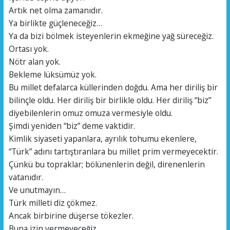
Artık net olma zamanıdır.
Ya birlikte güçleneceğiz…
Ya da bizi bölmek isteyenlerin ekmeğine yağ süreceğiz.
Ortası yok.
Nötr alan yok.
Bekleme lüksümüz yok.
Bu millet defalarca küllerinden doğdu. Ama her diriliş bir
bilinçle oldu. Her diriliş bir birlikle oldu. Her diriliş “biz”
diyebilenlerin omuz omuza vermesiyle oldu.
Şimdi yeniden “biz” deme vaktidir.
Kimlik siyaseti yapanlara, ayrılık tohumu ekenlere,
“Türk” adını tartıştıranlara bu millet prim vermeyecektir.
Çünkü bu topraklar; bölünenlerin değil, direnenlerin
vatanıdır.
Ve unutmayın…
Türk milleti diz çökmez.
Ancak birbirine düşerse tökezler.
Buna izin vermeyeceğiz.