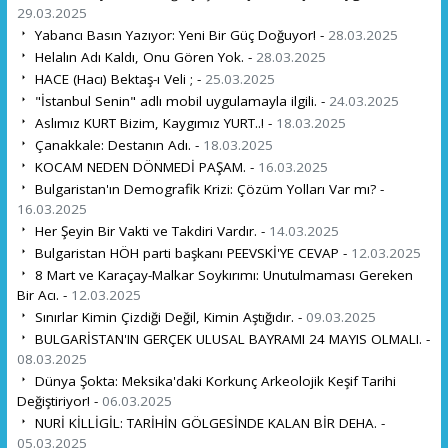
29.03.2025
Yabancı Basın Yazıyor: Yeni Bir Güç Doğuyor! -
28.03.2025
Helalın Adı Kaldı, Onu Gören Yok. -
28.03.2025
HACE (Hacı) Bektaş-ı Veli ; -
25.03.2025
"İstanbul Senin" adlı mobil uygulamayla ilgili. -
24.03.2025
Aslımız KURT Bizim, Kaygımız YURT..! -
18.03.2025
Çanakkale: Destanın Adı. -
18.03.2025
KOCAM NEDEN DÖNMEDİ PAŞAM. -
16.03.2025
Bulgaristan'ın Demografik Krizi: Çözüm Yolları Var mı? -
16.03.2025
Her Şeyin Bir Vakti ve Takdiri Vardır. -
14.03.2025
Bulgaristan HÖH parti başkanı PEEVSKİ'YE CEVAP -
12.03.2025
8 Mart ve Karaçay-Malkar Soykırımı: Unutulmaması Gereken
Bir Acı. -
12.03.2025
Sınırlar Kimin Çizdiği Değil, Kimin Aştığıdır. -
09.03.2025
BULGARİSTAN'IN GERÇEK ULUSAL BAYRAMI 24 MAYIS OLMALI. -
08.03.2025
Dünya Şokta: Meksika'daki Korkunç Arkeolojik Keşif Tarihi
Değiştiriyor! -
06.03.2025
NURİ KİLLİGİL: TARİHİN GÖLGESİNDE KALAN BİR DEHA. -
05.03.2025