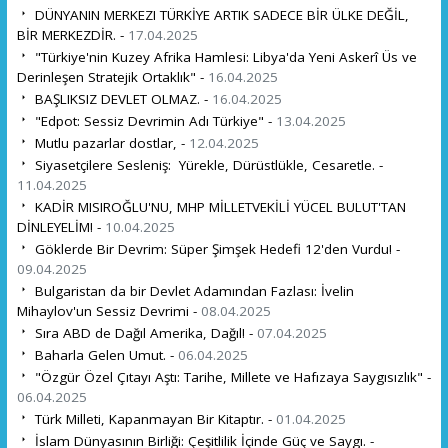
DÜNYANIN MERKEZI TÜRKİYE ARTIK SADECE BİR ÜLKE DEĞİL,
BİR MERKEZDİR. -
17.04.2025
"Türkiye'nin Kuzey Afrika Hamlesi: Libya'da Yeni Askerî Üs ve
Derinleşen Stratejik Ortaklık" -
16.04.2025
BAŞLIKSIZ DEVLET OLMAZ. -
16.04.2025
"Edpot: Sessiz Devrimin Adı Türkiye" -
13.04.2025
Mutlu pazarlar dostlar, -
12.04.2025
Siyasetçilere Sesleniş: Yürekle, Dürüstlükle, Cesaretle. -
11.04.2025
KADİR MISIROĞLU'NU, MHP MİLLETVEKİLİ YÜCEL BULUT'TAN
DİNLEYELİM! -
10.04.2025
Göklerde Bir Devrim: Süper Şimşek Hedefi 12'den Vurdu! -
09.04.2025
Bulgaristan da bir Devlet Adamından Fazlası: İvelin
Mihaylov'un Sessiz Devrimi -
08.04.2025
Sıra ABD de Dağıl Amerika, Dağıl! -
07.04.2025
Baharla Gelen Umut. -
06.04.2025
"Özgür Özel Çıtayı Aştı: Tarihe, Millete ve Hafızaya Saygısızlık" -
06.04.2025
Türk Milleti, Kapanmayan Bir Kitaptır. -
01.04.2025
İslam Dünyasının Birliği: Çeşitlilik İçinde Güç ve Saygı. -