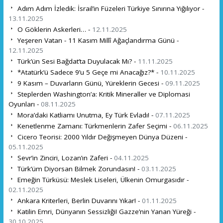
Adım Adım İzledik: İsrail’in Füzeleri Türkiye Sınırına Yığılıyor -
13.11.2025
O Göklerin Askerleri… -
12.11.2025
Yeşeren Vatan - 11 Kasım Millî Ağaçlandırma Günü -
12.11.2025
Türk’ün Sesi Bağdat’ta Duyulacak Mı? -
11.11.2025
*Atatürk’ü Sadece 9’u 5 Geçe mi Anacağız?* -
10.11.2025
9 Kasım – Duvarların Günü, Yüreklerin Gecesi -
09.11.2025
Steplerden Washington’a: Kritik Mineraller ve Diplomasi
Oyunları -
08.11.2025
Mora’daki Katliamı Unutma, Ey Türk Evladı! -
07.11.2025
Kenetlenme Zamanı: Türkmenlerin Zafer Seçimi -
06.11.2025
Cicero Teorisi: 2000 Yıldır Değişmeyen Dünya Düzeni -
05.11.2025
Sevr’in Zinciri, Lozan’ın Zaferi -
04.11.2025
Türk’üm Diyorsan Bilmek Zorundasın! -
03.11.2025
Emeğin Türküsü: Meslek Liseleri, Ülkenin Omurgasıdır -
02.11.2025
Ankara Kriterleri, Berlin Duvarını Yıkar! -
01.11.2025
Katilin Emri, Dünyanın Sessizliği! Gazze’nin Yanan Yüreği -
30.10.2025