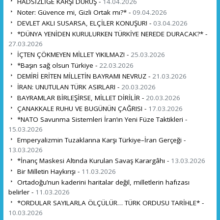
HADSİZLİĞE KARŞI DURUŞ -
14.04.2026
Noter: Güvence mi, Gizli Ortak mı?* -
09.04.2026
DEVLET AKLI SUSARSA, ELÇİLER KONUŞUR! -
03.04.2026
*DÜNYA YENİDEN KURULURKEN TÜRKİYE NEREDE DURACAK?* -
27.03.2026
İÇTEN ÇÖKMEYEN MİLLET YIKILMAZ! -
25.03.2026
*Başın sağ olsun Türkiye -
22.03.2026
DEMİRİ ERİTEN MİLLETİN BAYRAMI NEVRUZ -
21.03.2026
İRAN: UNUTULAN TÜRK ASIRLARI -
20.03.2026
BAYRAMLAR BİRLEŞİRSE, MİLLET DİRİLİR -
20.03.2026
ÇANAKKALE RUHU VE BUGÜNÜN ÇAĞRISI -
17.03.2026
*NATO Savunma Sistemleri İran’ın Yeni Füze Taktikleri -
15.03.2026
Emperyalizmin Tuzaklarına Karşı Türkiye–İran Gerçeği -
13.03.2026
*İnanç Maskesi Altında Kurulan Savaş Karargâhı -
13.03.2026
Bir Milletin Haykırışı -
11.03.2026
Ortadoğu’nun kaderini haritalar değil, milletlerin hafızası
belirler -
11.03.2026
*ORDULAR SAYILARLA ÖLÇÜLÜR… TÜRK ORDUSU TARİHLE* -
10.03.2026