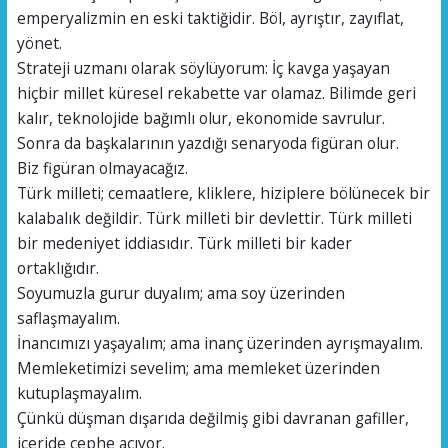
emperyalizmin en eski taktiğidir. Böl, ayrıştır, zayıflat,
yönet.
Strateji uzmanı olarak söylüyorum: İç kavga yaşayan
hiçbir millet küresel rekabette var olamaz. Bilimde geri
kalır, teknolojide bağımlı olur, ekonomide savrulur.
Sonra da başkalarının yazdığı senaryoda figüran olur.
Biz figüran olmayacağız.
Türk milleti; cemaatlere, kliklere, hiziplere bölünecek bir
kalabalık değildir. Türk milleti bir devlettir. Türk milleti
bir medeniyet iddiasıdır. Türk milleti bir kader
ortaklığıdır.
Soyumuzla gurur duyalım; ama soy üzerinden
saflaşmayalım.
İnancımızı yaşayalım; ama inanç üzerinden ayrışmayalım.
Memleketimizi sevelim; ama memleket üzerinden
kutuplaşmayalım.
Çünkü düşman dışarıda değilmiş gibi davranan gafiller,
içeride cephe açıyor.