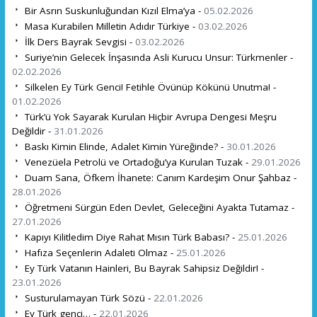
Bir Asrın Suskunluğundan Kızıl Elma’ya -
05.02.2026
Masa Kurabilen Milletin Adıdır Türkiye -
03.02.2026
İlk Ders Bayrak Sevgisi -
03.02.2026
Suriye’nin Gelecek İnşasında Asli Kurucu Unsur: Türkmenler -
02.02.2026
Silkelen Ey Türk Genci! Fetihle Övünüp Kökünü Unutma! -
01.02.2026
Türk’ü Yok Sayarak Kurulan Hiçbir Avrupa Dengesi Meşru
Değildir -
31.01.2026
Baskı Kimin Elinde, Adalet Kimin Yüreğinde? -
30.01.2026
Venezüela Petrolü ve Ortadoğu’ya Kurulan Tuzak -
29.01.2026
Duam Sana, Öfkem İhanete: Canım Kardeşim Onur Şahbaz -
28.01.2026
Öğretmeni Sürgün Eden Devlet, Geleceğini Ayakta Tutamaz -
27.01.2026
Kapıyı Kilitledim Diye Rahat Mısın Türk Babası? -
25.01.2026
Hafıza Seçenlerin Adaleti Olmaz -
25.01.2026
Ey Türk Vatanın Hainleri, Bu Bayrak Sahipsiz Değildir! -
23.01.2026
Susturulamayan Türk Sözü -
22.01.2026
Ey Türk genci… -
22.01.2026