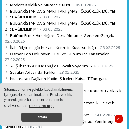
Modern Kölelik ve Mücadele Ruhu. -
05.03.2025
BULGARİSTAN'DA 3 MART TARTIŞMASI: ÖZGÜRLÜK MÜ, YENİ
BİR BAĞIMLILIK MI? -
03.03.2025
BULGARİSTAN'DA 3 MART TARTIŞMASI: ÖZGÜRLÜK MÜ, YENİ
BİR BAĞIMLILIK MI? -
03.03.2025
Batı'nın Emek Hırsızlığı ve Ders Almamız Gereken Gerçek. -
02.03.2025
İlahi Bilginin Işığı: Kur'an-ı Kerim'in Kusursuzluğu. -
28.02.2025
Osmanlı'da Dolunayın Gücü ve Günümüze Yansımaları. -
27.02.2025
26 Şubat 1992: Karabağ'da Hocalı Soykırımı. -
26.02.2025
Sevakin Adasında Türkler -
23.02.2025
Kıtalararası Bağların Kadim Şifreleri: Kutsal T Tamgası. -
20.02.2025
Sitemizden en iyi şekilde faydalanabilmeniz
İran'ın Absürt İddialarına Rağmen Zengezur Koridoru Açılacak -
için çerezler kullanılmaktadır. Bu siteye giriş
17.02.2025
yaparak çerez kullanımını kabul etmiş
Avrupa'nın Türkiye'ye Olan Bağımlılığı ve Stratejik Gelecek
sayılıyorsunuz.
Daha fazla bilgi
Rafet ULUTÜRK . -
16.02.2025
Pislikten Medeniyete: Avrupa Nasıl Arayı Açtı? -
14.02.2025
Tamam
Türkiye ve Pakistan'dan Dev Petrol Anlaşması: Yeni Enerji
Stratejisi! -
12.02.2025