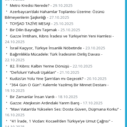
Metro Kredisi Nerede? -
29.10.2025
Azerbaycan’daki Hahamlar Toplantısı Üzerine: Özünü
Bilmeyenlerin Şaşkınlığı -
27.10.2025
TOYŞAD TAZİYE MESAJI -
25.10.2025
Bir Dilin Bayrağını Taşımak -
25.10.2025
Gazze İmtihanı, Kıbrıs İradesi ve Türkiye’nin Yeni Hamlesi -
24.10.2025
İsrail Kaçıyor, Türkiye İnsanlık Nöbetinde -
23.10.2025
Bağımlılıkla Mücadele: Türk İradesinin Diriliş Davası -
22.10.2025
82. İl Kıbrıs: Kalbin Yerine Dönüşü -
22.10.2025
“Defolun! Yahudi Uşakları” -
21.10.2025
Kudüs’ün Yolu Yine Şam’dan mı Geçecek? -
20.10.2025
“364 Gün O Gün”: Kalemle Yazılmış Bir Minnet Destanı -
19.10.2025
Bir Zamanlar İnsan Vardı -
18.10.2025
Gazze: Ateşkesin Ardındaki Yarım Barış -
17.10.2025
“Mavi Vatan’da Yükselen Ses: Dosta Güven, Düşmana Korku” -
16.10.2025
"41 İrade, 1 Vicdan: Kocaeli’den Türkiye’ye Umut Çağrısı" -
14.10.2025