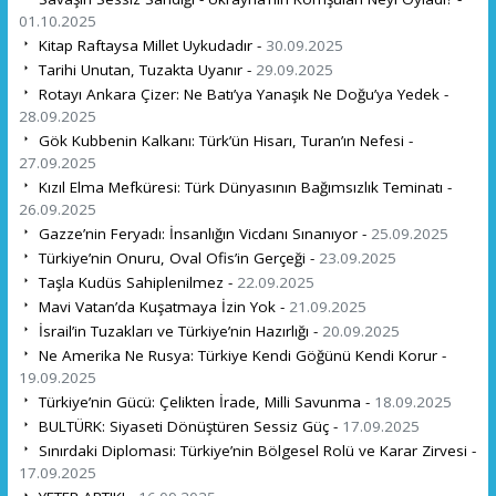
01.10.2025
Kitap Raftaysa Millet Uykudadır -
30.09.2025
Tarihi Unutan, Tuzakta Uyanır -
29.09.2025
Rotayı Ankara Çizer: Ne Batı’ya Yanaşık Ne Doğu’ya Yedek -
28.09.2025
Gök Kubbenin Kalkanı: Türk’ün Hisarı, Turan’ın Nefesi -
27.09.2025
Kızıl Elma Mefküresi: Türk Dünyasının Bağımsızlık Teminatı -
26.09.2025
Gazze’nin Feryadı: İnsanlığın Vicdanı Sınanıyor -
25.09.2025
Türkiye’nin Onuru, Oval Ofis’in Gerçeği -
23.09.2025
Taşla Kudüs Sahiplenilmez -
22.09.2025
Mavi Vatan’da Kuşatmaya İzin Yok -
21.09.2025
İsrail’in Tuzakları ve Türkiye’nin Hazırlığı -
20.09.2025
Ne Amerika Ne Rusya: Türkiye Kendi Göğünü Kendi Korur -
19.09.2025
Türkiye’nin Gücü: Çelikten İrade, Milli Savunma -
18.09.2025
BULTÜRK: Siyaseti Dönüştüren Sessiz Güç -
17.09.2025
Sınırdaki Diplomasi: Türkiye’nin Bölgesel Rolü ve Karar Zirvesi -
17.09.2025