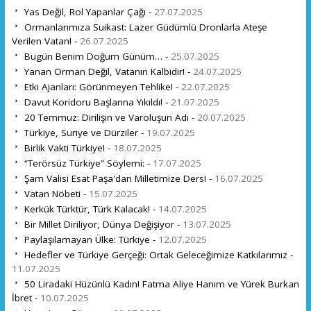
Yas Değil, Rol Yapanlar Çağı -
27.07.2025
Ormanlarımıza Suikast: Lazer Güdümlü Dronlarla Ateşe
Verilen Vatan! -
26.07.2025
Bugün Benim Doğum Günüm… -
25.07.2025
Yanan Orman Değil, Vatanın Kalbidir! -
24.07.2025
Etki Ajanları: Görünmeyen Tehlike! -
22.07.2025
Davut Koridoru Başlarına Yıkıldı! -
21.07.2025
20 Temmuz: Dirilişin ve Varoluşun Adı -
20.07.2025
Türkiye, Suriye ve Dürziler -
19.07.2025
Birlik Vakti Türkiye! -
18.07.2025
“Terörsüz Türkiye” Söylemi: -
17.07.2025
Şam Valisi Esat Paşa'dan Milletimize Ders! -
16.07.2025
Vatan Nöbeti -
15.07.2025
Kerkük Türktür, Türk Kalacak! -
14.07.2025
Bir Millet Diriliyor, Dünya Değişiyor -
13.07.2025
Paylaşılamayan Ülke: Türkiye -
12.07.2025
Hedefler ve Türkiye Gerçeği: Ortak Geleceğimize Katkılarımız -
11.07.2025
50 Liradaki Hüzünlü Kadın! Fatma Aliye Hanım ve Yürek Burkan
İbret -
10.07.2025