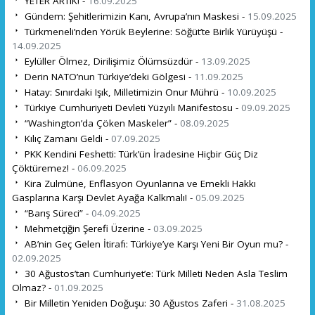
YETER ARTIK! -
16.09.2025
Gündem: Şehitlerimizin Kanı, Avrupa’nın Maskesi -
15.09.2025
Türkmeneli’nden Yörük Beylerine: Söğüt’te Birlik Yürüyüşü -
14.09.2025
Eylüller Ölmez, Dirilişimiz Ölümsüzdür -
13.09.2025
Derin NATO’nun Türkiye’deki Gölgesi -
11.09.2025
Hatay: Sınırdaki Işık, Milletimizin Onur Mührü -
10.09.2025
Türkiye Cumhuriyeti Devleti Yüzyılı Manifestosu -
09.09.2025
“Washington’da Çöken Maskeler” -
08.09.2025
Kılıç Zamanı Geldi -
07.09.2025
PKK Kendini Feshetti: Türk’ün İradesine Hiçbir Güç Diz
Çöktüremez! -
06.09.2025
Kira Zulmüne, Enflasyon Oyunlarına ve Emekli Hakkı
Gasplarına Karşı Devlet Ayağa Kalkmalı! -
05.09.2025
“Barış Süreci” -
04.09.2025
Mehmetçiğin Şerefi Üzerine -
03.09.2025
AB’nin Geç Gelen İtirafı: Türkiye’ye Karşı Yeni Bir Oyun mu? -
02.09.2025
30 Ağustos’tan Cumhuriyet’e: Türk Milleti Neden Asla Teslim
Olmaz? -
01.09.2025
Bir Milletin Yeniden Doğuşu: 30 Ağustos Zaferi -
31.08.2025