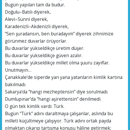
Bugün yapılan tam da budur.
Doğulu–Batılı diyerek,
Alevi–Sünni diyerek,
Karadenizli–Akdenizli diyerek,
“Sen şuradansın, ben buradayım” diyerek zihnimize
görünmez duvarlar örüyorlar.
Bu duvarlar yükseldikçe üretim düşer.
Bu duvarlar yükseldikçe güven azalır.
Bu duvarlar yükseldikçe millet olma şuuru zayıflar.
Unutmayın…
Çanakkale’de siperde yan yana yatanların kimlik kartına
bakılmadı.
Sakarya’da “hangi mezheptensin” diye sorulmadı.
Dumlupınar’da “hangi aşirettensin” denilmedi.
O gün tek kimlik vardı: Türk.
Bugün “Türk” adını daraltmaya çalışanlar, aslında bu
milleti küçültmeye çalışıyor. Türk adını ortak payda
olmaktan çıkarıp tartışma konusu hâline getirmek;