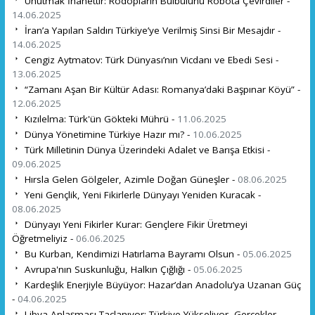
Unutmak İhanettir: Rodopların Bülbülünü Robota Çevirdiler -
14.06.2025
İran’a Yapılan Saldırı Türkiye’ye Verilmiş Sinsi Bir Mesajdır -
14.06.2025
Cengiz Aytmatov: Türk Dünyası’nın Vicdanı ve Ebedi Sesi -
13.06.2025
“Zamanı Aşan Bir Kültür Adası: Romanya’daki Başpınar Köyü” -
12.06.2025
Kızılelma: Türk'ün Gökteki Mührü -
11.06.2025
Dünya Yönetimine Türkiye Hazır mı? -
10.06.2025
Türk Milletinin Dünya Üzerindeki Adalet ve Barışa Etkisi -
09.06.2025
Hırsla Gelen Gölgeler, Azimle Doğan Güneşler -
08.06.2025
Yeni Gençlik, Yeni Fikirlerle Dünyayı Yeniden Kuracak -
08.06.2025
Dünyayı Yeni Fikirler Kurar: Gençlere Fikir Üretmeyi
Öğretmeliyiz -
06.06.2025
Bu Kurban, Kendimizi Hatırlama Bayramı Olsun -
05.06.2025
Avrupa'nın Suskunluğu, Halkın Çığlığı -
05.06.2025
Kardeşlik Enerjiyle Büyüyor: Hazar’dan Anadolu’ya Uzanan Güç
-
04.06.2025
Libya Anlaşması Taçlanıyor: Türkiye Yükseliyor, Gerçekler