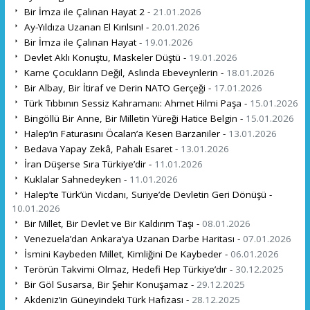
Bir İmza ile Çalınan Hayat 2 -
21.01.2026
Ay-Yıldıza Uzanan El Kırılsın! -
20.01.2026
Bir İmza ile Çalınan Hayat -
19.01.2026
Devlet Aklı Konuştu, Maskeler Düştü -
19.01.2026
Karne Çocukların Değil, Aslında Ebeveynlerin -
18.01.2026
Bir Albay, Bir İtiraf ve Derin NATO Gerçeği -
17.01.2026
Türk Tıbbının Sessiz Kahramanı: Ahmet Hilmi Paşa -
15.01.2026
Bingöllü Bir Anne, Bir Milletin Yüreği Hatice Belgin -
15.01.2026
Halep’in Faturasını Öcalan’a Kesen Barzaniler -
13.01.2026
Bedava Yapay Zekâ, Pahalı Esaret -
13.01.2026
İran Düşerse Sıra Türkiye’dir -
11.01.2026
Kuklalar Sahnedeyken -
11.01.2026
Halep’te Türk’ün Vicdanı, Suriye’de Devletin Geri Dönüşü -
10.01.2026
Bir Millet, Bir Devlet ve Bir Kaldırım Taşı -
08.01.2026
Venezuela’dan Ankara’ya Uzanan Darbe Haritası -
07.01.2026
İsmini Kaybeden Millet, Kimliğini De Kaybeder -
06.01.2026
Terörün Takvimi Olmaz, Hedefi Hep Türkiye’dır -
30.12.2025
Bir Göl Susarsa, Bir Şehir Konuşamaz -
29.12.2025
Akdeniz’in Güneyindeki Türk Hafızası -
28.12.2025