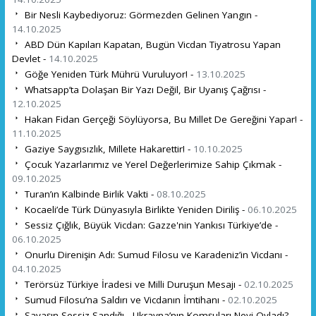
Bir Nesli Kaybediyoruz: Görmezden Gelinen Yangın -
14.10.2025
ABD Dün Kapıları Kapatan, Bugün Vicdan Tiyatrosu Yapan
Devlet -
14.10.2025
Göğe Yeniden Türk Mührü Vuruluyor! -
13.10.2025
Whatsapp’ta Dolaşan Bir Yazı Değil, Bir Uyanış Çağrısı -
12.10.2025
Hakan Fidan Gerçeği Söylüyorsa, Bu Millet De Gereğini Yapar! -
11.10.2025
Gaziye Saygısızlık, Millete Hakarettir! -
10.10.2025
Çocuk Yazarlarımız ve Yerel Değerlerimize Sahip Çıkmak -
09.10.2025
Turan’ın Kalbinde Birlik Vakti -
08.10.2025
Kocaeli’de Türk Dünyasıyla Birlikte Yeniden Diriliş -
06.10.2025
Sessiz Çığlık, Büyük Vicdan: Gazze'nin Yankısı Türkiye’de -
06.10.2025
Onurlu Direnişin Adı: Sumud Filosu ve Karadeniz’in Vicdanı -
04.10.2025
Terörsüz Türkiye İradesi ve Milli Duruşun Mesajı -
02.10.2025
Sumud Filosu’na Saldırı ve Vicdanın İmtihanı -
02.10.2025
Savaşın Sessiz Sandığı - Ukrayna’nın Komşuları Neyi Oyladı? -