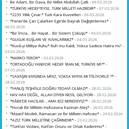
Bir Adam, Bir Dava, Bir Millet Abdullah Çatlı -
09.03.2026
*TÜRKİYE HEDEFTEYSE, TÜRK MİLLETİ HAZIRDIR* -
07.03.2026
*2235 Yıllık Çınar:* Türk Kara Kuvvetleri -
06.03.2026
*Fener’de Çan Çalarken Ege’de Bayrak Değiştirilemez* -
06.03.2026
*Bir İmza… Bir Hayat… Bir Sistem Çöküşü* -
04.03.2026
*GUGUK KUŞLARI VE YUVALARIMIZ* -
04.03.2026
*Kuvâ-yi Milliye Ruhu* Ruh mu Kaldı, Yoksa Sadece Hatıra mı? -
03.03.2026
*NARKO-TERÖR* -
02.03.2026
*ORTADOĞU YANIYOR: HEDEF İRAN MI, TÜRKİYE Mİ?* -
01.03.2026
*SAVAŞIN KIYISINDA MIYIZ, YOKSA KIYIYA MI İTİLİYORUZ ?* -
28.02.2026
*YANLIŞ TEŞHİSLE DOĞRU TEDAVİ OLMAZ!* -
28.02.2026
HAV HAV DEĞİL, ALLAH DİYEN NESİL GELİYOR! -
28.02.2026
*KÂBE’DE HACILAR… AMA BİZ NEREDEYİZ?* -
26.02.2026
*Hocalı Bir Milletin Hafızasına Kazınan Ateş* -
26.02.2026
*Maarif Modeli, Ramazan ve Bir Milletin Hafızası* -
24.02.2026
*AZİZ TÜRK MİLLETİNE ÇAĞRIMDIR* -
23.02.2026
*Türk’ün Vicdanı, Kürt’ün Onuru ve Ortak Kaderimiz* -