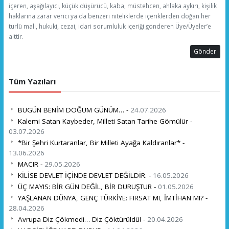
içeren, aşağılayıcı, küçük düşürücü, kaba, müstehcen, ahlaka aykırı, kişilik
haklarına zarar verici ya da benzeri niteliklerde içeriklerden doğan her
türlü mali, hukuki, cezai, idari sorumluluk içeriği gönderen Üye/Üyeler’e
aittir.
Gönder
Tüm Yazıları
BUGÜN BENİM DOĞUM GÜNÜM… -
24.07.2026
Kalemi Satan Kaybeder, Milleti Satan Tarihe Gömülür -
03.07.2026
*Bir Şehri Kurtaranlar, Bir Milleti Ayağa Kaldıranlar* -
13.06.2026
MACIR -
29.05.2026
KİLİSE DEVLET İÇİNDE DEVLET DEĞİLDİR. -
16.05.2026
ÜÇ MAYIS: BİR GÜN DEĞİL, BİR DURUŞTUR -
01.05.2026
YAŞLANAN DÜNYA, GENÇ TÜRKİYE: FIRSAT MI, İMTİHAN MI? -
28.04.2026
Avrupa Diz Çökmedi… Diz Çöktürüldü! -
20.04.2026