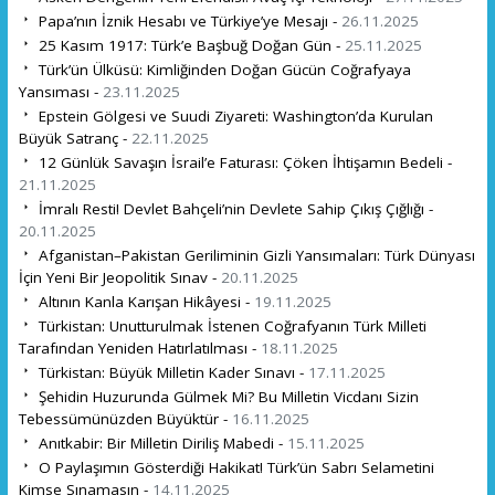
Papa’nın İznik Hesabı ve Türkiye’ye Mesajı -
26.11.2025
25 Kasım 1917: Türk’e Başbuğ Doğan Gün -
25.11.2025
Türk’ün Ülküsü: Kimliğinden Doğan Gücün Coğrafyaya
Yansıması -
23.11.2025
Epstein Gölgesi ve Suudi Ziyareti: Washington’da Kurulan
Büyük Satranç -
22.11.2025
12 Günlük Savaşın İsrail’e Faturası: Çöken İhtişamın Bedeli -
21.11.2025
İmralı Resti! Devlet Bahçeli’nin Devlete Sahip Çıkış Çığlığı -
20.11.2025
Afganistan–Pakistan Geriliminin Gizli Yansımaları: Türk Dünyası
İçin Yeni Bir Jeopolitik Sınav -
20.11.2025
Altının Kanla Karışan Hikâyesi -
19.11.2025
Türkistan: Unutturulmak İstenen Coğrafyanın Türk Milleti
Tarafından Yeniden Hatırlatılması -
18.11.2025
Türkistan: Büyük Milletin Kader Sınavı -
17.11.2025
Şehidin Huzurunda Gülmek Mi? Bu Milletin Vicdanı Sizin
Tebessümünüzden Büyüktür -
16.11.2025
Anıtkabir: Bir Milletin Diriliş Mabedi -
15.11.2025
O Paylaşımın Gösterdiği Hakikat! Türk’ün Sabrı Selametini
Kimse Sınamasın -
14.11.2025