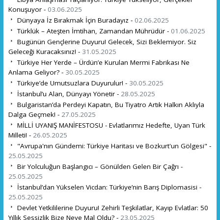
Konuşuyor -
03.06.2025
Dünyaya İz Bırakmak İçin Buradayız -
02.06.2025
Türklük – Ateşten İmtihan, Zamandan Mührüdür -
01.06.2025
Bugünün Gençlerine Duyuru! Gelecek, Sizi Beklemiyor. Siz
Geleceği Kuracaksınız! -
31.05.2025
Türkiye Her Yerde – Ürdün’e Kurulan Mermi Fabrikası Ne
Anlama Geliyor? -
30.05.2025
Türkiye’de Umutsuzlara Duyurulur! -
30.05.2025
İstanbul’u Alan, Dünyayı Yönetir -
28.05.2025
Bulgaristan’da Perdeyi Kapatın, Bu Tiyatro Artık Halkın Aklıyla
Dalga Geçmek! -
27.05.2025
MİLLİ UYANIŞ MANİFESTOSU - Evlatlarımız Hedefte, Uyan Türk
Milleti! -
26.05.2025
"Avrupa'nın Gündemi: Türkiye Haritası ve Bozkurt'un Gölgesi" -
25.05.2025
Bir Yolculuğun Başlangıcı – Gönülden Gelen Bir Çağrı -
25.05.2025
İstanbul’dan Yükselen Vicdan: Türkiye’nin Barış Diplomasisi -
25.05.2025
Devlet Yetkililerine Duyuru! Zehirli Teşkilatlar, Kayıp Evlatlar: 50
Yıllık Sessizlik Bize Neye Mal Oldu? -
23.05.2025