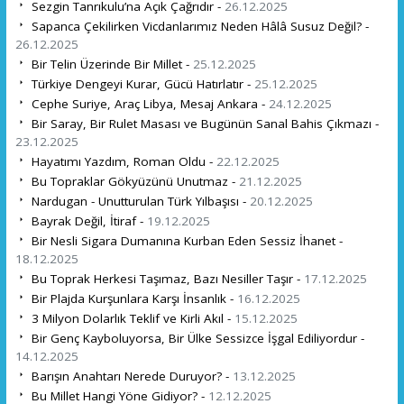
Sezgin Tanrıkulu’na Açık Çağrıdır -
26.12.2025
Sapanca Çekilirken Vicdanlarımız Neden Hâlâ Susuz Değil? -
26.12.2025
Bir Telin Üzerinde Bir Millet -
25.12.2025
Türkiye Dengeyi Kurar, Gücü Hatırlatır -
25.12.2025
Cephe Suriye, Araç Libya, Mesaj Ankara -
24.12.2025
Bir Saray, Bir Rulet Masası ve Bugünün Sanal Bahis Çıkmazı -
23.12.2025
Hayatımı Yazdım, Roman Oldu -
22.12.2025
Bu Topraklar Gökyüzünü Unutmaz -
21.12.2025
Nardugan - Unutturulan Türk Yılbaşısı -
20.12.2025
Bayrak Değil, İtiraf -
19.12.2025
Bir Nesli Sigara Dumanına Kurban Eden Sessiz İhanet -
18.12.2025
Bu Toprak Herkesi Taşımaz, Bazı Nesiller Taşır -
17.12.2025
Bir Plajda Kurşunlara Karşı İnsanlık -
16.12.2025
3 Milyon Dolarlık Teklif ve Kirli Akıl -
15.12.2025
Bir Genç Kayboluyorsa, Bir Ülke Sessizce İşgal Ediliyordur -
14.12.2025
Barışın Anahtarı Nerede Duruyor? -
13.12.2025
Bu Millet Hangi Yöne Gidiyor? -
12.12.2025