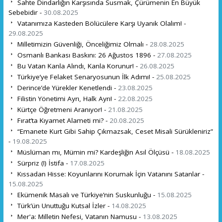
Sahte Dindarlığın Karşısında Susmak, Çürümenin En Büyük
Sebebidir -
30.08.2025
Vatanımıza Kasteden Bölücülere Karşı Uyanık Olalım! -
29.08.2025
Milletimizin Güvenliği, Önceliğimiz Olmalı -
28.08.2025
Osmanlı Bankası Baskını: 26 Ağustos 1896 -
27.08.2025
Bu Vatan Kanla Alındı, Kanla Korunur! -
26.08.2025
Türkiye’ye Felaket Senaryosunun İlk Adımı! -
25.08.2025
Derince’de Yürekler Kenetlendi -
23.08.2025
Filistin Yönetimi Ayrı, Halk Ayrı! -
22.08.2025
Kürtçe Öğretmeni Aranıyor! -
21.08.2025
Fırat’ta Kıyamet Alameti mi? -
20.08.2025
“Emanete Kurt Gibi Sahip Çıkmazsak, Ceset Misali Sürükleniriz”
-
19.08.2025
Müslüman mı, Mümin mi? Kardeşliğin Asıl Ölçüsü -
18.08.2025
Sürpriz (!) İstifa -
17.08.2025
Kıssadan Hisse: Koyunlarını Korumak İçin Vatanını Satanlar -
15.08.2025
Ekümenik Masalı ve Türkiye’nin Suskunluğu -
15.08.2025
Türk’ün Unuttuğu Kutsal İzler -
14.08.2025
Mer'a: Milletin Nefesi, Vatanın Namusu -
13.08.2025