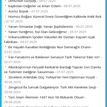
Urmu'nun Gözyaşı -
09.07.2025
Kaybolan Değerler ve Artan Özlem -
08.07.2025
Acımız Büyük -
07.07.2025
Hürmüz Boğazı: Küresel Enerji Güvenliğinin Kalbinde Kritik Risk
-
07.07.2025
Yanan Ormanlar Değil, Yanan Şüphelerimiz -
06.07.2025
Yanan Yüreğimiz, Kül Olan Geleceğimiz -
05.07.2025
İmkansızlıkların İçinden Yükselen Bir Destan: Kayseri Uçak
Fabrikası -
04.07.2025
Bir Hayalin Kanatları Kırıldığında: Nuri Demirağ'ın Dramı -
03.07.2025
İran Fanatizmi ve Beklenen Senaryo! Tarih Tekerrür Eder mi? -
02.07.2025
Altunköprü'nün Feryadı! Kerkük'te Bardağı Taşıran Son Damla
ve Türkmen Varlığının Savunması -
01.07.2025
Zirvelerin Ardındaki Güç: Türkiye’nin Yeni Diplomasi Yüzyılı -
30.06.2025
Zengezur’da Sancak Dalgalanıyor: Türk Aklı Harekete Geçti -
29.06.2025
Tüm İslam Âleminin 1447 Hicri Yılı Mübarek Olsun! -
28.06.2025