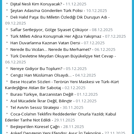
Dijital Nesli Kim Koruyacak? -
11.12.2025
Şeytan Adası’na Gönderilen Türk Polisi -
10.12.2025
Deli Halid Paşa: Bu Milletin Özlediği Dik Duruşun Adı -
09.12.2025
Saflar Sertleşiyor, Gölge Siyaset Çöküyor -
08.12.2025
Türk Milleti Adına Konuşmak Her Ağıza Yakışmaz -
07.12.2025
Han Duvarlarına Kazınan Vatan Dersi -
07.12.2025
Nerede Bu Vicdan… Nerede Bu Merhamet? -
06.12.2025
Türk Devletine Meydan Okuyan Büyükelçiye Net Cevap -
06.12.2025
Nereye Gidiyor Bu Toplum? -
05.12.2025
Cengiz Han Müslüman Olsaydı… -
04.12.2025
Bese Hozat’ın Sözleri - Terörün Yeni Maskesi ve Türk–Kürt
Kardeşliğine Atılan Bir Sabotaj -
02.12.2025
Burası Türkiye, Barzanistan Değil! -
01.12.2025
Asıl Mücadele İkrar Değil, Bilinçtir -
01.12.2025
Tel Aviv’in Sessiz Stratejisi -
30.11.2025
Coca-Cola’nın Teklifini Reddedenler Onurla Yazıldı; Kabul
Edenler Tarihe Not Edildi -
29.11.2025
Beştepe’den Küresel Çağrı -
28.11.2025
Askerî Dengenin Yeni Efendisi: Avuç İçi Teknoloji -
27.11.2025