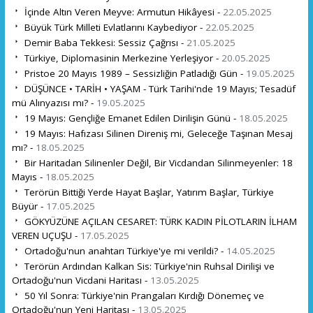
İçinde Altın Veren Meyve: Armutun Hikâyesi -
22.05.2025
Büyük Türk Milleti Evlatlarını Kaybediyor -
22.05.2025
Demir Baba Tekkesi: Sessiz Çağrısı -
21.05.2025
Türkiye, Diplomasinin Merkezine Yerleşiyor -
20.05.2025
Pristoe 20 Mayıs 1989 – Sessizliğin Patladığı Gün -
19.05.2025
DÜŞÜNCE • TARİH • YAŞAM - Türk Tarihi'nde 19 Mayıs; Tesadüf
mü Alınyazısı mı? -
19.05.2025
19 Mayıs: Gençliğe Emanet Edilen Dirilişin Günü -
18.05.2025
19 Mayıs: Hafızası Silinen Direniş mi, Geleceğe Taşınan Mesaj
mı? -
18.05.2025
Bir Haritadan Silinenler Değil, Bir Vicdandan Silinmeyenler: 18
Mayıs -
18.05.2025
Terörün Bittiği Yerde Hayat Başlar, Yatırım Başlar, Türkiye
Büyür -
17.05.2025
GÖKYÜZÜNE AÇILAN CESARET: TÜRK KADIN PİLOTLARIN İLHAM
VEREN UÇUŞU -
17.05.2025
Ortadoğu'nun anahtarı Türkiye'ye mi verildi? -
14.05.2025
Terörün Ardından Kalkan Sis: Türkiye'nin Ruhsal Dirilişi ve
Ortadoğu'nun Vicdani Haritası -
13.05.2025
50 Yıl Sonra: Türkiye'nin Prangaları Kırdığı Dönemeç ve
Ortadoğu'nun Yeni Haritası -
13.05.2025