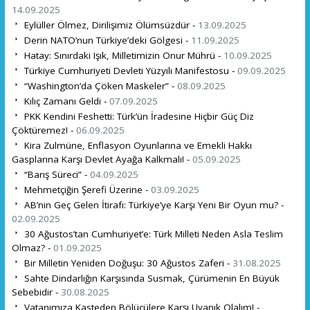
14.09.2025
Eylüller Ölmez, Dirilişimiz Ölümsüzdür -
13.09.2025
Derin NATO’nun Türkiye’deki Gölgesi -
11.09.2025
Hatay: Sınırdaki Işık, Milletimizin Onur Mührü -
10.09.2025
Türkiye Cumhuriyeti Devleti Yüzyılı Manifestosu -
09.09.2025
“Washington’da Çöken Maskeler” -
08.09.2025
Kılıç Zamanı Geldi -
07.09.2025
PKK Kendini Feshetti: Türk’ün İradesine Hiçbir Güç Diz
Çöktüremez! -
06.09.2025
Kira Zulmüne, Enflasyon Oyunlarına ve Emekli Hakkı
Gasplarına Karşı Devlet Ayağa Kalkmalı! -
05.09.2025
“Barış Süreci” -
04.09.2025
Mehmetçiğin Şerefi Üzerine -
03.09.2025
AB’nin Geç Gelen İtirafı: Türkiye’ye Karşı Yeni Bir Oyun mu? -
02.09.2025
30 Ağustos’tan Cumhuriyet’e: Türk Milleti Neden Asla Teslim
Olmaz? -
01.09.2025
Bir Milletin Yeniden Doğuşu: 30 Ağustos Zaferi -
31.08.2025
Sahte Dindarlığın Karşısında Susmak, Çürümenin En Büyük
Sebebidir -
30.08.2025
Vatanımıza Kasteden Bölücülere Karşı Uyanık Olalım! -