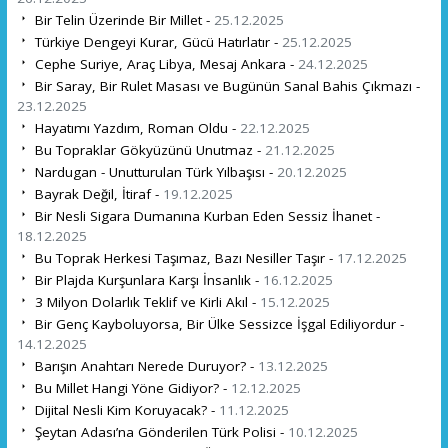
Bir Telin Üzerinde Bir Millet -
25.12.2025
Türkiye Dengeyi Kurar, Gücü Hatırlatır -
25.12.2025
Cephe Suriye, Araç Libya, Mesaj Ankara -
24.12.2025
Bir Saray, Bir Rulet Masası ve Bugünün Sanal Bahis Çıkmazı -
23.12.2025
Hayatımı Yazdım, Roman Oldu -
22.12.2025
Bu Topraklar Gökyüzünü Unutmaz -
21.12.2025
Nardugan - Unutturulan Türk Yılbaşısı -
20.12.2025
Bayrak Değil, İtiraf -
19.12.2025
Bir Nesli Sigara Dumanına Kurban Eden Sessiz İhanet -
18.12.2025
Bu Toprak Herkesi Taşımaz, Bazı Nesiller Taşır -
17.12.2025
Bir Plajda Kurşunlara Karşı İnsanlık -
16.12.2025
3 Milyon Dolarlık Teklif ve Kirli Akıl -
15.12.2025
Bir Genç Kayboluyorsa, Bir Ülke Sessizce İşgal Ediliyordur -
14.12.2025
Barışın Anahtarı Nerede Duruyor? -
13.12.2025
Bu Millet Hangi Yöne Gidiyor? -
12.12.2025
Dijital Nesli Kim Koruyacak? -
11.12.2025
Şeytan Adası’na Gönderilen Türk Polisi -
10.12.2025