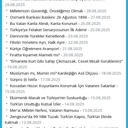
29.08.2025
Milletimizin Güvenliği, Önceliğimiz Olmalı -
28.08.2025
Osmanlı Bankası Baskını: 26 Ağustos 1896 -
27.08.2025
Bu Vatan Kanla Alındı, Kanla Korunur! -
26.08.2025
Türkiye’ye Felaket Senaryosunun İlk Adımı! -
25.08.2025
Derince’de Yürekler Kenetlendi -
23.08.2025
Filistin Yönetimi Ayrı, Halk Ayrı! -
22.08.2025
Kürtçe Öğretmeni Aranıyor! -
21.08.2025
Fırat’ta Kıyamet Alameti mi? -
20.08.2025
“Emanete Kurt Gibi Sahip Çıkmazsak, Ceset Misali Sürükleniriz”
-
19.08.2025
Müslüman mı, Mümin mi? Kardeşliğin Asıl Ölçüsü -
18.08.2025
Sürpriz (!) İstifa -
17.08.2025
Kıssadan Hisse: Koyunlarını Korumak İçin Vatanını Satanlar -
15.08.2025
Ekümenik Masalı ve Türkiye’nin Suskunluğu -
15.08.2025
Türk’ün Unuttuğu Kutsal İzler -
14.08.2025
Mer'a: Milletin Nefesi, Vatanın Namusu -
13.08.2025
Zengezur’da 99 Yıllık Tuzak: Türk’ün Kapısı, Türk’ün Elinde
Kalmalı -
12.08.2025