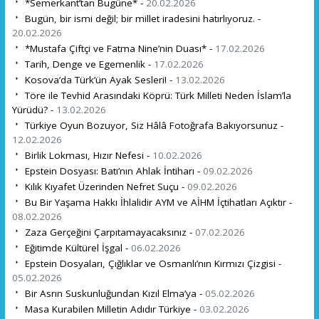
*Semerkant’tan Bugüne* -
20.02.2026
Bugün, bir ismi değil; bir millet iradesini hatırlıyoruz. -
20.02.2026
*Mustafa Çiftçi ve Fatma Nine’nin Duası* -
17.02.2026
Tarih, Denge ve Egemenlik -
17.02.2026
Kosova’da Türk’ün Ayak Sesleri! -
13.02.2026
Töre ile Tevhid Arasındaki Köprü: Türk Milleti Neden İslam’la
Yürüdü? -
13.02.2026
Türkiye Oyun Bozuyor, Siz Hâlâ Fotoğrafa Bakıyorsunuz -
12.02.2026
Birlik Lokması, Hızır Nefesi -
10.02.2026
Epstein Dosyası: Batı’nın Ahlak İntiharı -
09.02.2026
Kılık Kıyafet Üzerinden Nefret Suçu -
09.02.2026
Bu Bir Yaşama Hakkı İhlalidir AYM ve AİHM İçtihatları Açıktır -
08.02.2026
Zaza Gerçeğini Çarpıtamayacaksınız -
07.02.2026
Eğitimde Kültürel İşgal -
06.02.2026
Epstein Dosyaları, Çığlıklar ve Osmanlı’nın Kırmızı Çizgisi -
05.02.2026
Bir Asrın Suskunluğundan Kızıl Elma’ya -
05.02.2026
Masa Kurabilen Milletin Adıdır Türkiye -
03.02.2026