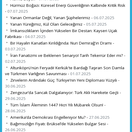
Hürmüz Boğazı: Küresel Enerji Güvenliğinin Kalbinde Kritik Risk
-
07.07.2025
Yanan Ormanlar Değil, Yanan Şüphelerimiz -
06.07.2025
Yanan Yüreğimiz, Kül Olan Geleceğimiz -
05.07.2025
İmkansızlıkların İçinden Yükselen Bir Destan: Kayseri Uçak
Fabrikası -
04.07.2025
Bir Hayalin Kanatları Kırıldığında: Nuri Demirağ'ın Dramı -
03.07.2025
İran Fanatizmi ve Beklenen Senaryo! Tarih Tekerrür Eder mi? -
02.07.2025
Altunköprü'nün Feryadı! Kerkük'te Bardağı Taşıran Son Damla
ve Türkmen Varlığının Savunması -
01.07.2025
Zirvelerin Ardındaki Güç: Türkiye’nin Yeni Diplomasi Yüzyılı -
30.06.2025
Zengezur’da Sancak Dalgalanıyor: Türk Aklı Harekete Geçti -
29.06.2025
Tüm İslam Âleminin 1447 Hicri Yılı Mübarek Olsun! -
28.06.2025
Amerika’da Demokrasi Engelleniyor Mu? -
27.06.2025
Bağımsızlığın Fiyatı: Brüksel’de Yükselen Bulgar Sesi -
26.06.2025