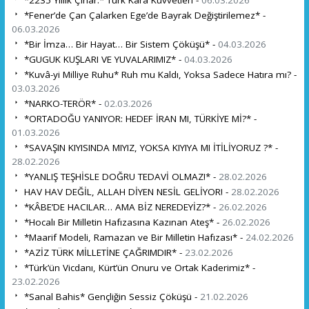
*Fener’de Çan Çalarken Ege’de Bayrak Değiştirilemez* -
06.03.2026
*Bir İmza… Bir Hayat… Bir Sistem Çöküşü* -
04.03.2026
*GUGUK KUŞLARI VE YUVALARIMIZ* -
04.03.2026
*Kuvâ-yi Milliye Ruhu* Ruh mu Kaldı, Yoksa Sadece Hatıra mı? -
03.03.2026
*NARKO-TERÖR* -
02.03.2026
*ORTADOĞU YANIYOR: HEDEF İRAN MI, TÜRKİYE Mİ?* -
01.03.2026
*SAVAŞIN KIYISINDA MIYIZ, YOKSA KIYIYA MI İTİLİYORUZ ?* -
28.02.2026
*YANLIŞ TEŞHİSLE DOĞRU TEDAVİ OLMAZ!* -
28.02.2026
HAV HAV DEĞİL, ALLAH DİYEN NESİL GELİYOR! -
28.02.2026
*KÂBE’DE HACILAR… AMA BİZ NEREDEYİZ?* -
26.02.2026
*Hocalı Bir Milletin Hafızasına Kazınan Ateş* -
26.02.2026
*Maarif Modeli, Ramazan ve Bir Milletin Hafızası* -
24.02.2026
*AZİZ TÜRK MİLLETİNE ÇAĞRIMDIR* -
23.02.2026
*Türk’ün Vicdanı, Kürt’ün Onuru ve Ortak Kaderimiz* -
23.02.2026
*Sanal Bahis* Gençliğin Sessiz Çöküşü -
21.02.2026