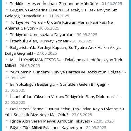
Türklük – Ateşten İmtihan, Zamandan Mührüdür -
01.06.2025
Bugünün Gençlerine Duyuru! Gelecek, Sizi Beklemiyor. Siz
Geleceği Kuracaksınız! -
31.05.2025
Türkiye Her Yerde – Ürdün’e Kurulan Mermi Fabrikası Ne
Anlama Geliyor? -
30.05.2025
Türkiye’de Umutsuzlara Duyurulur! -
30.05.2025
İstanbul’u Alan, Dünyayı Yönetir -
28.05.2025
Bulgaristan’da Perdeyi Kapatın, Bu Tiyatro Artık Halkın Aklıyla
Dalga Geçmek! -
27.05.2025
MİLLİ UYANIŞ MANİFESTOSU - Evlatlarımız Hedefte, Uyan Türk
Milleti! -
26.05.2025
"Avrupa'nın Gündemi: Türkiye Haritası ve Bozkurt'un Gölgesi" -
25.05.2025
Bir Yolculuğun Başlangıcı – Gönülden Gelen Bir Çağrı -
25.05.2025
İstanbul’dan Yükselen Vicdan: Türkiye’nin Barış Diplomasisi -
25.05.2025
Devlet Yetkililerine Duyuru! Zehirli Teşkilatlar, Kayıp Evlatlar: 50
Yıllık Sessizlik Bize Neye Mal Oldu? -
23.05.2025
İçinde Altın Veren Meyve: Armutun Hikâyesi -
22.05.2025
Büyük Türk Milleti Evlatlarını Kaybediyor -
22.05.2025