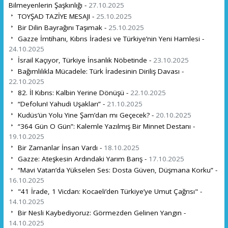
Bilmeyenlerin Şaşkınlığı -
27.10.2025
TOYŞAD TAZİYE MESAJI -
25.10.2025
Bir Dilin Bayrağını Taşımak -
25.10.2025
Gazze İmtihanı, Kıbrıs İradesi ve Türkiye’nin Yeni Hamlesi -
24.10.2025
İsrail Kaçıyor, Türkiye İnsanlık Nöbetinde -
23.10.2025
Bağımlılıkla Mücadele: Türk İradesinin Diriliş Davası -
22.10.2025
82. İl Kıbrıs: Kalbin Yerine Dönüşü -
22.10.2025
“Defolun! Yahudi Uşakları” -
21.10.2025
Kudüs’ün Yolu Yine Şam’dan mı Geçecek? -
20.10.2025
“364 Gün O Gün”: Kalemle Yazılmış Bir Minnet Destanı -
19.10.2025
Bir Zamanlar İnsan Vardı -
18.10.2025
Gazze: Ateşkesin Ardındaki Yarım Barış -
17.10.2025
“Mavi Vatan’da Yükselen Ses: Dosta Güven, Düşmana Korku” -
16.10.2025
"41 İrade, 1 Vicdan: Kocaeli’den Türkiye’ye Umut Çağrısı" -
14.10.2025
Bir Nesli Kaybediyoruz: Görmezden Gelinen Yangın -
14.10.2025