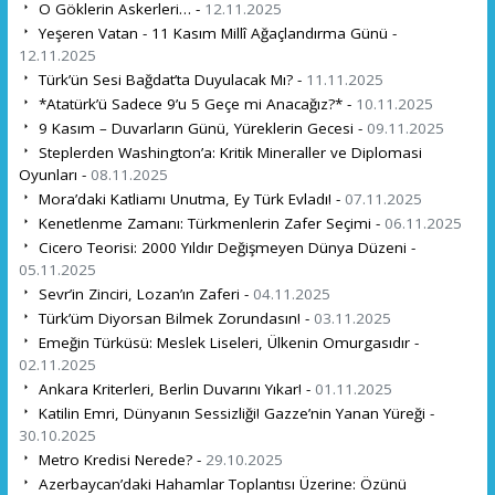
O Göklerin Askerleri… -
12.11.2025
Yeşeren Vatan - 11 Kasım Millî Ağaçlandırma Günü -
12.11.2025
Türk’ün Sesi Bağdat’ta Duyulacak Mı? -
11.11.2025
*Atatürk’ü Sadece 9’u 5 Geçe mi Anacağız?* -
10.11.2025
9 Kasım – Duvarların Günü, Yüreklerin Gecesi -
09.11.2025
Steplerden Washington’a: Kritik Mineraller ve Diplomasi
Oyunları -
08.11.2025
Mora’daki Katliamı Unutma, Ey Türk Evladı! -
07.11.2025
Kenetlenme Zamanı: Türkmenlerin Zafer Seçimi -
06.11.2025
Cicero Teorisi: 2000 Yıldır Değişmeyen Dünya Düzeni -
05.11.2025
Sevr’in Zinciri, Lozan’ın Zaferi -
04.11.2025
Türk’üm Diyorsan Bilmek Zorundasın! -
03.11.2025
Emeğin Türküsü: Meslek Liseleri, Ülkenin Omurgasıdır -
02.11.2025
Ankara Kriterleri, Berlin Duvarını Yıkar! -
01.11.2025
Katilin Emri, Dünyanın Sessizliği! Gazze’nin Yanan Yüreği -
30.10.2025
Metro Kredisi Nerede? -
29.10.2025
Azerbaycan’daki Hahamlar Toplantısı Üzerine: Özünü