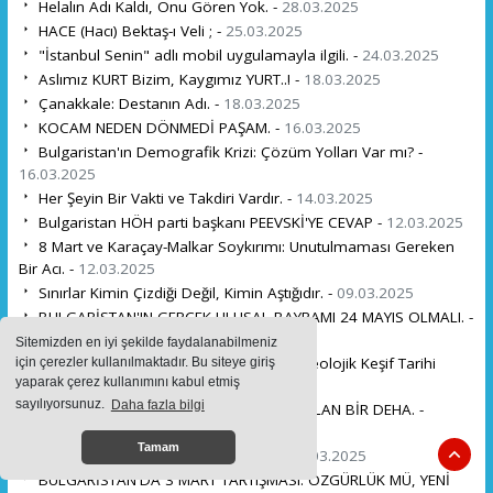
Helalın Adı Kaldı, Onu Gören Yok. -
28.03.2025
HACE (Hacı) Bektaş-ı Veli ; -
25.03.2025
"İstanbul Senin" adlı mobil uygulamayla ilgili. -
24.03.2025
Aslımız KURT Bizim, Kaygımız YURT..! -
18.03.2025
Çanakkale: Destanın Adı. -
18.03.2025
KOCAM NEDEN DÖNMEDİ PAŞAM. -
16.03.2025
Bulgaristan'ın Demografik Krizi: Çözüm Yolları Var mı? -
16.03.2025
Her Şeyin Bir Vakti ve Takdiri Vardır. -
14.03.2025
Bulgaristan HÖH parti başkanı PEEVSKİ'YE CEVAP -
12.03.2025
8 Mart ve Karaçay-Malkar Soykırımı: Unutulmaması Gereken
Bir Acı. -
12.03.2025
Sınırlar Kimin Çizdiği Değil, Kimin Aştığıdır. -
09.03.2025
BULGARİSTAN'IN GERÇEK ULUSAL BAYRAMI 24 MAYIS OLMALI. -
08.03.2025
Sitemizden en iyi şekilde faydalanabilmeniz
Dünya Şokta: Meksika'daki Korkunç Arkeolojik Keşif Tarihi
için çerezler kullanılmaktadır. Bu siteye giriş
yaparak çerez kullanımını kabul etmiş
Değiştiriyor! -
06.03.2025
sayılıyorsunuz.
Daha fazla bilgi
NURİ KİLLİGİL: TARİHİN GÖLGESİNDE KALAN BİR DEHA. -
05.03.2025
Tamam
Modern Kölelik ve Mücadele Ruhu. -
05.03.2025
BULGARİSTAN'DA 3 MART TARTIŞMASI: ÖZGÜRLÜK MÜ, YENİ