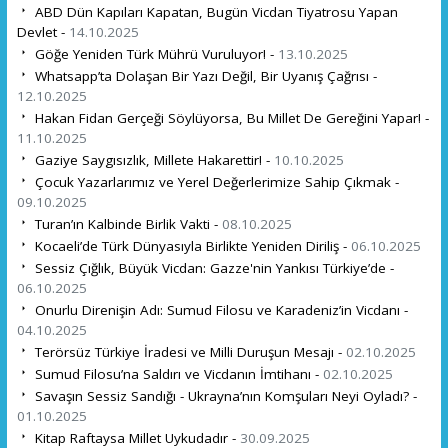
ABD Dün Kapıları Kapatan, Bugün Vicdan Tiyatrosu Yapan
Devlet -
14.10.2025
Göğe Yeniden Türk Mührü Vuruluyor! -
13.10.2025
Whatsapp’ta Dolaşan Bir Yazı Değil, Bir Uyanış Çağrısı -
12.10.2025
Hakan Fidan Gerçeği Söylüyorsa, Bu Millet De Gereğini Yapar! -
11.10.2025
Gaziye Saygısızlık, Millete Hakarettir! -
10.10.2025
Çocuk Yazarlarımız ve Yerel Değerlerimize Sahip Çıkmak -
09.10.2025
Turan’ın Kalbinde Birlik Vakti -
08.10.2025
Kocaeli’de Türk Dünyasıyla Birlikte Yeniden Diriliş -
06.10.2025
Sessiz Çığlık, Büyük Vicdan: Gazze'nin Yankısı Türkiye’de -
06.10.2025
Onurlu Direnişin Adı: Sumud Filosu ve Karadeniz’in Vicdanı -
04.10.2025
Terörsüz Türkiye İradesi ve Milli Duruşun Mesajı -
02.10.2025
Sumud Filosu’na Saldırı ve Vicdanın İmtihanı -
02.10.2025
Savaşın Sessiz Sandığı - Ukrayna’nın Komşuları Neyi Oyladı? -
01.10.2025
Kitap Raftaysa Millet Uykudadır -
30.09.2025