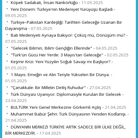
Köpek Sadakati, İnsan Nankörlüğü -
11.05.2025
Yeni Dönem: Türkiye'nin Medeniyet Yürüyüşü Başladı -
09.05.2025
Türkiye–Pakistan Kardeşliği: Tarihten Geleceğe Uzanan Bir
Dayanışma -
07.05.2025
Batı Medeniyeti Aynaya Bakıyor: Çöküş mü, Dönüşüm mü? -
07.05.2025
"Gelecek Bilimin, Bilim Gençliğin Ellerinde" -
04.05.2025
"Türk'ün Gücü Her Yerde: 3 Mayıs'tan Geleceğe" -
02.05.2025
Keşmir Krizi: Yeni Yüzyılın Soğuk Savaşı mı Başlıyor? -
01.05.2025
1 Mayıs: Emeğin ve Alın Teriyle Yükselen Bir Dünya. -
01.05.2025
"Çanakkale: Bir Milletin Diriliş Ruhudur" -
27.04.2025
Türk Dünyası Uyanıyor: Diplomasiyle Kurulan Bir Gelecek -
23.04.2025
BULTÜRK Yeni Genel Merkezine Görkemli Açılış -
21.04.2025
Muhammet Babür Şehri: Türk Dünyasının Yeniden Kodlanışı. -
21.04.2025
DÜNYANIN MERKEZI TÜRKİYE ARTIK SADECE BİR ÜLKE DEĞİL,
BİR MERKEZDİR. -
17.04.2025