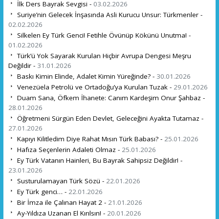
İlk Ders Bayrak Sevgisi -
03.02.2026
Suriye’nin Gelecek İnşasında Asli Kurucu Unsur: Türkmenler -
02.02.2026
Silkelen Ey Türk Genci! Fetihle Övünüp Kökünü Unutma! -
01.02.2026
Türk’ü Yok Sayarak Kurulan Hiçbir Avrupa Dengesi Meşru
Değildir -
31.01.2026
Baskı Kimin Elinde, Adalet Kimin Yüreğinde? -
30.01.2026
Venezüela Petrolü ve Ortadoğu’ya Kurulan Tuzak -
29.01.2026
Duam Sana, Öfkem İhanete: Canım Kardeşim Onur Şahbaz -
28.01.2026
Öğretmeni Sürgün Eden Devlet, Geleceğini Ayakta Tutamaz -
27.01.2026
Kapıyı Kilitledim Diye Rahat Mısın Türk Babası? -
25.01.2026
Hafıza Seçenlerin Adaleti Olmaz -
25.01.2026
Ey Türk Vatanın Hainleri, Bu Bayrak Sahipsiz Değildir! -
23.01.2026
Susturulamayan Türk Sözü -
22.01.2026
Ey Türk genci… -
22.01.2026
Bir İmza ile Çalınan Hayat 2 -
21.01.2026
Ay-Yıldıza Uzanan El Kırılsın! -
20.01.2026