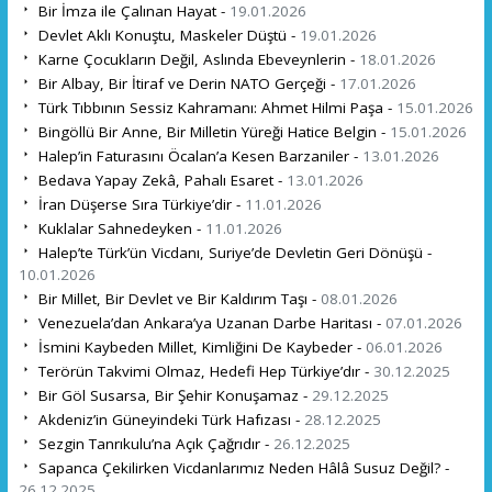
Bir İmza ile Çalınan Hayat -
19.01.2026
Devlet Aklı Konuştu, Maskeler Düştü -
19.01.2026
Karne Çocukların Değil, Aslında Ebeveynlerin -
18.01.2026
Bir Albay, Bir İtiraf ve Derin NATO Gerçeği -
17.01.2026
Türk Tıbbının Sessiz Kahramanı: Ahmet Hilmi Paşa -
15.01.2026
Bingöllü Bir Anne, Bir Milletin Yüreği Hatice Belgin -
15.01.2026
Halep’in Faturasını Öcalan’a Kesen Barzaniler -
13.01.2026
Bedava Yapay Zekâ, Pahalı Esaret -
13.01.2026
İran Düşerse Sıra Türkiye’dir -
11.01.2026
Kuklalar Sahnedeyken -
11.01.2026
Halep’te Türk’ün Vicdanı, Suriye’de Devletin Geri Dönüşü -
10.01.2026
Bir Millet, Bir Devlet ve Bir Kaldırım Taşı -
08.01.2026
Venezuela’dan Ankara’ya Uzanan Darbe Haritası -
07.01.2026
İsmini Kaybeden Millet, Kimliğini De Kaybeder -
06.01.2026
Terörün Takvimi Olmaz, Hedefi Hep Türkiye’dır -
30.12.2025
Bir Göl Susarsa, Bir Şehir Konuşamaz -
29.12.2025
Akdeniz’in Güneyindeki Türk Hafızası -
28.12.2025
Sezgin Tanrıkulu’na Açık Çağrıdır -
26.12.2025
Sapanca Çekilirken Vicdanlarımız Neden Hâlâ Susuz Değil? -
26.12.2025