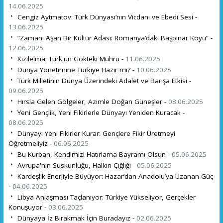
14.06.2025
Cengiz Aytmatov: Türk Dünyası’nın Vicdanı ve Ebedi Sesi -
13.06.2025
“Zamanı Aşan Bir Kültür Adası: Romanya’daki Başpınar Köyü” -
12.06.2025
Kızılelma: Türk'ün Gökteki Mührü -
11.06.2025
Dünya Yönetimine Türkiye Hazır mı? -
10.06.2025
Türk Milletinin Dünya Üzerindeki Adalet ve Barışa Etkisi -
09.06.2025
Hırsla Gelen Gölgeler, Azimle Doğan Güneşler -
08.06.2025
Yeni Gençlik, Yeni Fikirlerle Dünyayı Yeniden Kuracak -
08.06.2025
Dünyayı Yeni Fikirler Kurar: Gençlere Fikir Üretmeyi
Öğretmeliyiz -
06.06.2025
Bu Kurban, Kendimizi Hatırlama Bayramı Olsun -
05.06.2025
Avrupa'nın Suskunluğu, Halkın Çığlığı -
05.06.2025
Kardeşlik Enerjiyle Büyüyor: Hazar’dan Anadolu’ya Uzanan Güç
-
04.06.2025
Libya Anlaşması Taçlanıyor: Türkiye Yükseliyor, Gerçekler
Konuşuyor -
03.06.2025
Dünyaya İz Bırakmak İçin Buradayız -
02.06.2025