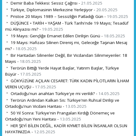
Demir Baba Tekkesi: Sessiz Çağrısı -
21.05.2025
Türkiye, Diplomasinin Merkezine Yerleşiyor -
20.05.2025
Pristoe 20 Mayıs 1989 – Sessizliğin Patladığı Gün -
19.05.2025
DÜŞÜNCE • TARİH • YAŞAM - Türk Tarihi'nde 19 Mayıs; Tesadüf
mü Alınyazısı mı? -
19.05.2025
19 Mayıs: Gençliğe Emanet Edilen Dirilişin Günü -
18.05.2025
19 Mayıs: Hafızası Silinen Direniş mi, Geleceğe Taşınan Mesaj
mı? -
18.05.2025
Bir Haritadan Silinenler Değil, Bir Vicdandan Silinmeyenler: 18
Mayıs -
18.05.2025
Terörün Bittiği Yerde Hayat Başlar, Yatırım Başlar, Türkiye
Büyür -
17.05.2025
GÖKYÜZÜNE AÇILAN CESARET: TÜRK KADIN PİLOTLARIN İLHAM
VEREN UÇUŞU -
17.05.2025
Ortadoğu'nun anahtarı Türkiye'ye mi verildi? -
14.05.2025
Terörün Ardından Kalkan Sis: Türkiye'nin Ruhsal Dirilişi ve
Ortadoğu'nun Vicdani Haritası -
13.05.2025
50 Yıl Sonra: Türkiye'nin Prangaları Kırdığı Dönemeç ve
Ortadoğu'nun Yeni Haritası -
13.05.2025
HER ŞEYİ BİLEN DEĞİL, KADİR KIYMET BİLEN İNSANLAR OLSUN
HAYATINIZDA -
12.05.2025