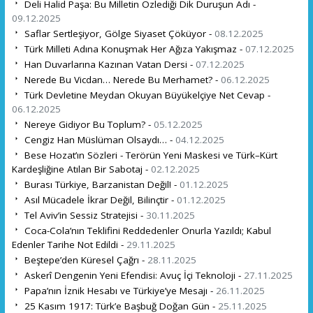
Deli Halid Paşa: Bu Milletin Özlediği Dik Duruşun Adı -
09.12.2025
Saflar Sertleşiyor, Gölge Siyaset Çöküyor -
08.12.2025
Türk Milleti Adına Konuşmak Her Ağıza Yakışmaz -
07.12.2025
Han Duvarlarına Kazınan Vatan Dersi -
07.12.2025
Nerede Bu Vicdan… Nerede Bu Merhamet? -
06.12.2025
Türk Devletine Meydan Okuyan Büyükelçiye Net Cevap -
06.12.2025
Nereye Gidiyor Bu Toplum? -
05.12.2025
Cengiz Han Müslüman Olsaydı… -
04.12.2025
Bese Hozat’ın Sözleri - Terörün Yeni Maskesi ve Türk–Kürt
Kardeşliğine Atılan Bir Sabotaj -
02.12.2025
Burası Türkiye, Barzanistan Değil! -
01.12.2025
Asıl Mücadele İkrar Değil, Bilinçtir -
01.12.2025
Tel Aviv’in Sessiz Stratejisi -
30.11.2025
Coca-Cola’nın Teklifini Reddedenler Onurla Yazıldı; Kabul
Edenler Tarihe Not Edildi -
29.11.2025
Beştepe’den Küresel Çağrı -
28.11.2025
Askerî Dengenin Yeni Efendisi: Avuç İçi Teknoloji -
27.11.2025
Papa’nın İznik Hesabı ve Türkiye’ye Mesajı -
26.11.2025
25 Kasım 1917: Türk’e Başbuğ Doğan Gün -
25.11.2025