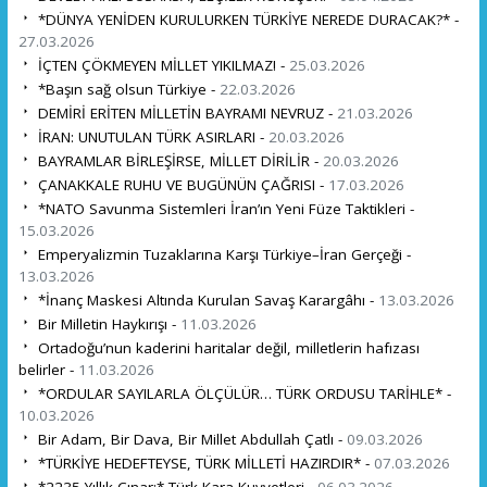
*DÜNYA YENİDEN KURULURKEN TÜRKİYE NEREDE DURACAK?* -
27.03.2026
İÇTEN ÇÖKMEYEN MİLLET YIKILMAZ! -
25.03.2026
*Başın sağ olsun Türkiye -
22.03.2026
DEMİRİ ERİTEN MİLLETİN BAYRAMI NEVRUZ -
21.03.2026
İRAN: UNUTULAN TÜRK ASIRLARI -
20.03.2026
BAYRAMLAR BİRLEŞİRSE, MİLLET DİRİLİR -
20.03.2026
ÇANAKKALE RUHU VE BUGÜNÜN ÇAĞRISI -
17.03.2026
*NATO Savunma Sistemleri İran’ın Yeni Füze Taktikleri -
15.03.2026
Emperyalizmin Tuzaklarına Karşı Türkiye–İran Gerçeği -
13.03.2026
*İnanç Maskesi Altında Kurulan Savaş Karargâhı -
13.03.2026
Bir Milletin Haykırışı -
11.03.2026
Ortadoğu’nun kaderini haritalar değil, milletlerin hafızası
belirler -
11.03.2026
*ORDULAR SAYILARLA ÖLÇÜLÜR… TÜRK ORDUSU TARİHLE* -
10.03.2026
Bir Adam, Bir Dava, Bir Millet Abdullah Çatlı -
09.03.2026
*TÜRKİYE HEDEFTEYSE, TÜRK MİLLETİ HAZIRDIR* -
07.03.2026
*2235 Yıllık Çınar:* Türk Kara Kuvvetleri -
06.03.2026