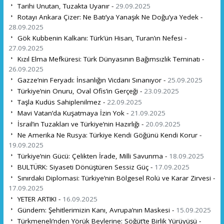
Tarihi Unutan, Tuzakta Uyanır -
29.09.2025
Rotayı Ankara Çizer: Ne Batı’ya Yanaşık Ne Doğu’ya Yedek -
28.09.2025
Gök Kubbenin Kalkanı: Türk’ün Hisarı, Turan’ın Nefesi -
27.09.2025
Kızıl Elma Mefküresi: Türk Dünyasının Bağımsızlık Teminatı -
26.09.2025
Gazze’nin Feryadı: İnsanlığın Vicdanı Sınanıyor -
25.09.2025
Türkiye’nin Onuru, Oval Ofis’in Gerçeği -
23.09.2025
Taşla Kudüs Sahiplenilmez -
22.09.2025
Mavi Vatan’da Kuşatmaya İzin Yok -
21.09.2025
İsrail’in Tuzakları ve Türkiye’nin Hazırlığı -
20.09.2025
Ne Amerika Ne Rusya: Türkiye Kendi Göğünü Kendi Korur -
19.09.2025
Türkiye’nin Gücü: Çelikten İrade, Milli Savunma -
18.09.2025
BULTÜRK: Siyaseti Dönüştüren Sessiz Güç -
17.09.2025
Sınırdaki Diplomasi: Türkiye’nin Bölgesel Rolü ve Karar Zirvesi -
17.09.2025
YETER ARTIK! -
16.09.2025
Gündem: Şehitlerimizin Kanı, Avrupa’nın Maskesi -
15.09.2025
Türkmeneli’nden Yörük Beylerine: Söğüt’te Birlik Yürüyüşü -