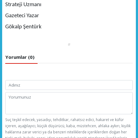
Strateji Uzmanı
Gazeteci Yazar
Gökalp Şentürk
#
Yorumlar (0)
Suç teşkil edecek, yasadışı, tehditkar, rahatsız edici, hakaret ve küfür
içeren, aşağılayıcı, küçük düşürücü, kaba, müstehcen, ahlaka aykırı, kişilik
haklarına zarar verici ya da benzeri niteliklerde içeriklerden doğan her
türlü mali, hukuki, cezai, idari sorumluluk içeriği gönderen Üye/Üyeler’e