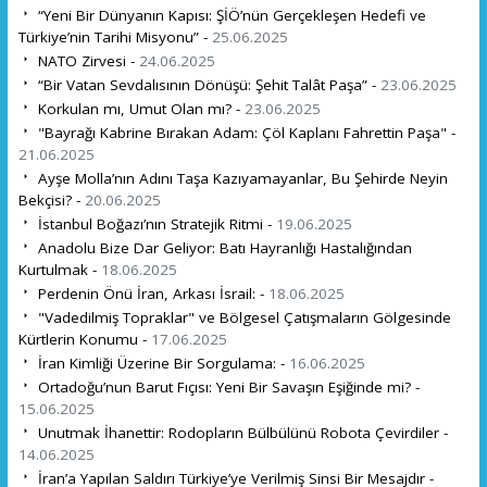
“Yeni Bir Dünyanın Kapısı: ŞİÖ’nün Gerçekleşen Hedefi ve
Türkiye’nin Tarihi Misyonu” -
25.06.2025
NATO Zirvesi -
24.06.2025
“Bir Vatan Sevdalısının Dönüşü: Şehit Talât Paşa” -
23.06.2025
Korkulan mı, Umut Olan mı? -
23.06.2025
"Bayrağı Kabrine Bırakan Adam: Çöl Kaplanı Fahrettin Paşa" -
21.06.2025
Ayşe Molla’nın Adını Taşa Kazıyamayanlar, Bu Şehirde Neyin
Bekçisi? -
20.06.2025
İstanbul Boğazı’nın Stratejik Ritmi -
19.06.2025
Anadolu Bize Dar Geliyor: Batı Hayranlığı Hastalığından
Kurtulmak -
18.06.2025
Perdenin Önü İran, Arkası İsrail: -
18.06.2025
"Vadedilmiş Topraklar" ve Bölgesel Çatışmaların Gölgesinde
Kürtlerin Konumu -
17.06.2025
İran Kimliği Üzerine Bir Sorgulama: -
16.06.2025
Ortadoğu’nun Barut Fıçısı: Yeni Bir Savaşın Eşiğinde mi? -
15.06.2025
Unutmak İhanettir: Rodopların Bülbülünü Robota Çevirdiler -
14.06.2025
İran’a Yapılan Saldırı Türkiye’ye Verilmiş Sinsi Bir Mesajdır -