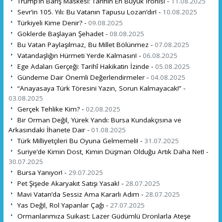
Trump’ın Barış Maskesi: Tarihin En Büyük İronisi -
11.08.2025
Sevr’in 105. Yılı: Bu Vatanın Tapusu Lozan’dır! -
10.08.2025
Türkiyeli Kime Denir? -
09.08.2025
Göklerde Başlayan Şehadet -
08.08.2025
Bu Vatan Paylaşılmaz, Bu Millet Bölünmez -
07.08.2025
Vatandaşlığın Hürmeti Yerde Kalmasın! -
06.08.2025
Ege Adaları Gerçeği: Tarihî Hakikatin İzinde -
05.08.2025
Gündeme Dair Önemli Değerlendirmeler -
04.08.2025
“Anayasaya Türk Töresini Yazın, Sorun Kalmayacak!” -
03.08.2025
Gerçek Tehlike Kim? -
02.08.2025
Bir Orman Değil, Yürek Yandı: Bursa Kundakçısına ve
Arkasındaki İhanete Dair -
01.08.2025
Türk Milliyetçileri Bu Oyuna Gelmemeli! -
31.07.2025
Suriye’de Kimin Dost, Kimin Düşman Olduğu Artık Daha Net! -
30.07.2025
Bursa Yanıyor! -
29.07.2025
Pet Şişede Akaryakıt Satışı Yasak! -
28.07.2025
Mavi Vatan’da Sessiz Ama Kararlı Adım -
28.07.2025
Yas Değil, Rol Yapanlar Çağı -
27.07.2025
Ormanlarımıza Suikast: Lazer Güdümlü Dronlarla Ateşe