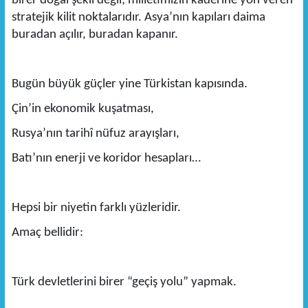
birer doğal şekil değil; milletimizin kaderine yön veren
stratejik kilit noktalarıdır. Asya’nın kapıları daima
buradan açılır, buradan kapanır.
Bugün büyük güçler yine Türkistan kapısında.
Çin’in ekonomik kuşatması,
Rusya’nın tarihî nüfuz arayışları,
Batı’nın enerji ve koridor hesapları…
Hepsi bir niyetin farklı yüzleridir.
Amaç bellidir:
Türk devletlerini birer “geçiş yolu” yapmak.