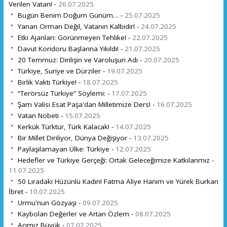
Verilen Vatan! -
26.07.2025
Bugün Benim Doğum Günüm… -
25.07.2025
Yanan Orman Değil, Vatanın Kalbidir! -
24.07.2025
Etki Ajanları: Görünmeyen Tehlike! -
22.07.2025
Davut Koridoru Başlarına Yıkıldı! -
21.07.2025
20 Temmuz: Dirilişin ve Varoluşun Adı -
20.07.2025
Türkiye, Suriye ve Dürziler -
19.07.2025
Birlik Vakti Türkiye! -
18.07.2025
“Terörsüz Türkiye” Söylemi: -
17.07.2025
Şam Valisi Esat Paşa'dan Milletimize Ders! -
16.07.2025
Vatan Nöbeti -
15.07.2025
Kerkük Türktür, Türk Kalacak! -
14.07.2025
Bir Millet Diriliyor, Dünya Değişiyor -
13.07.2025
Paylaşılamayan Ülke: Türkiye -
12.07.2025
Hedefler ve Türkiye Gerçeği: Ortak Geleceğimize Katkılarımız -
11.07.2025
50 Liradaki Hüzünlü Kadın! Fatma Aliye Hanım ve Yürek Burkan
İbret -
10.07.2025
Urmu'nun Gözyaşı -
09.07.2025
Kaybolan Değerler ve Artan Özlem -
08.07.2025
Acımız Büyük -
07.07.2025