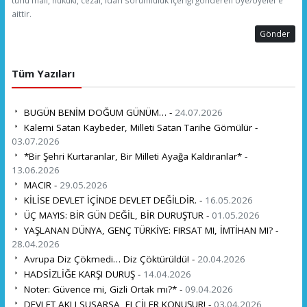
aittir.
Gönder
Tüm Yazıları
BUGÜN BENİM DOĞUM GÜNÜM… -
24.07.2026
Kalemi Satan Kaybeder, Milleti Satan Tarihe Gömülür -
03.07.2026
*Bir Şehri Kurtaranlar, Bir Milleti Ayağa Kaldıranlar* -
13.06.2026
MACIR -
29.05.2026
KİLİSE DEVLET İÇİNDE DEVLET DEĞİLDİR. -
16.05.2026
ÜÇ MAYIS: BİR GÜN DEĞİL, BİR DURUŞTUR -
01.05.2026
YAŞLANAN DÜNYA, GENÇ TÜRKİYE: FIRSAT MI, İMTİHAN MI? -
28.04.2026
Avrupa Diz Çökmedi… Diz Çöktürüldü! -
20.04.2026
HADSİZLİĞE KARŞI DURUŞ -
14.04.2026
Noter: Güvence mi, Gizli Ortak mı?* -
09.04.2026
DEVLET AKLI SUSARSA, ELÇİLER KONUŞUR! -
03.04.2026