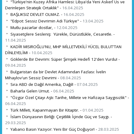
"Türkiye'nin Kuzey Afrika Hamlesi: Libya'da Yeni Askerî Üs ve
Derinleşen Stratejik Ortaklık" -
16.04.2025
BAŞLIKSIZ DEVLET OLMAZ. -
16.04.2025
"Edpot: Sessiz Devrimin Adı Türkiye" -
13.04.2025
Mutlu pazarlar dostlar, -
12.04.2025
Siyasetçilere Sesleniş: Yürekle, Dürüstlükle, Cesaretle. -
11.04.2025
KADİR MISIROĞLU'NU, MHP MİLLETVEKİLİ YÜCEL BULUT'TAN
DİNLEYELİM! -
10.04.2025
Göklerde Bir Devrim: Süper Şimşek Hedefi 12'den Vurdu! -
09.04.2025
Bulgaristan da bir Devlet Adamından Fazlası: İvelin
Mihaylov'un Sessiz Devrimi -
08.04.2025
Sıra ABD de Dağıl Amerika, Dağıl! -
07.04.2025
Baharla Gelen Umut. -
06.04.2025
"Özgür Özel Çıtayı Aştı: Tarihe, Millete ve Hafızaya Saygısızlık" -
06.04.2025
Türk Milleti, Kapanmayan Bir Kitaptır. -
01.04.2025
İslam Dünyasının Birliği: Çeşitlilik İçinde Güç ve Saygı. -
29.03.2025
Yabancı Basın Yazıyor: Yeni Bir Güç Doğuyor! -
28.03.2025