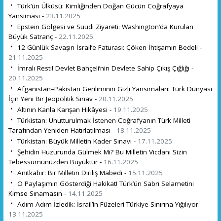
Türk’ün Ülküsü: Kimliğinden Doğan Gücün Coğrafyaya
Yansıması -
23.11.2025
Epstein Gölgesi ve Suudi Ziyareti: Washington’da Kurulan
Büyük Satranç -
22.11.2025
12 Günlük Savaşın İsrail’e Faturası: Çöken İhtişamın Bedeli -
21.11.2025
İmralı Resti! Devlet Bahçeli’nin Devlete Sahip Çıkış Çığlığı -
20.11.2025
Afganistan–Pakistan Geriliminin Gizli Yansımaları: Türk Dünyası
İçin Yeni Bir Jeopolitik Sınav -
20.11.2025
Altının Kanla Karışan Hikâyesi -
19.11.2025
Türkistan: Unutturulmak İstenen Coğrafyanın Türk Milleti
Tarafından Yeniden Hatırlatılması -
18.11.2025
Türkistan: Büyük Milletin Kader Sınavı -
17.11.2025
Şehidin Huzurunda Gülmek Mi? Bu Milletin Vicdanı Sizin
Tebessümünüzden Büyüktür -
16.11.2025
Anıtkabir: Bir Milletin Diriliş Mabedi -
15.11.2025
O Paylaşımın Gösterdiği Hakikat! Türk’ün Sabrı Selametini
Kimse Sınamasın -
14.11.2025
Adım Adım İzledik: İsrail’in Füzeleri Türkiye Sınırına Yığılıyor -
13.11.2025