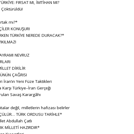
RKİYE: FIRSAT MI, İMTİHAN MI?
Çöktürüldü!
rtak mı?*
ÇİLER KONUŞUR!
KEN TÜRKİYE NEREDE DURACAK?*
IKILMAZ!
BAYRAMI NEVRUZ
RLARI
İLLET DİRİLİR
ÜNÜN ÇAĞRISI
ran’ın Yeni Füze Taktikleri
 Karşı Türkiye–İran Gerçeği
rulan Savaş Karargâhı
lar değil, milletlerin hafızası belirler
ÇÜLÜR… TÜRK ORDUSU TARİHLE*
let Abdullah Çatlı
K MİLLETİ HAZIRDIR*
ara Kuvvetleri