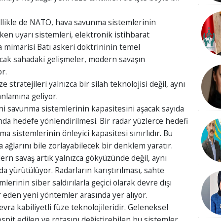
ellikle de NATO, hava savunma sistemlerinin
ken uyarı sistemleri, elektronik istihbarat
a mimarisi Batı askeri doktrininin temel
ncak sahadaki gelişmeler, modern savaşın
or.
 stratejileri yalnızca bir silah teknolojisi değil, aynı
anlamına geliyor.
ani savunma sistemlerinin kapasitesini aşacak sayıda
nda hedefe yönlendirilmesi. Bir radar yüzlerce hedefi
a sistemlerinin önleyici kapasitesi sınırlıdır. Bu
ğlarını bile zorlayabilecek bir denklem yaratır.
ern savaş artık yalnızca gökyüzünde değil, aynı
yürütülüyor. Radarların karıştırılması, sahte
erinin siber saldırılarla geçici olarak devre dışı
 eden yeni yöntemler arasında yer alıyor.
a kabiliyetli füze teknolojileridir. Geleneksel
spit edilen ve rotasını değiştirebilen bu sistemler,