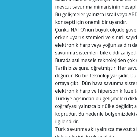
mevcut savunma mimarisinin hesaplama
Bu gelişmeler yalnızca İsrail veya 
konsepti için önemli bir uyarıdır.
Çünkü NATO’nun büyük ölçüde güven 
erken uyarı sistemleri ve sınırlı sayı
elektronik harp veya yoğun saldırı dal
savunma sistemleri bile ciddi zafiyetl
Burada asıl mesele teknolojiden çok st
Tarih bize şunu öğretmiştir: Her sav
doğurur. Bu bir teknoloji yarışıdır. 
ortaya çıktı. Dün hava savunma siste
elektronik harp ve hipersonik füze te
Türkiye açısından bu gelişmeleri di
coğrafyası yalnızca bir ülke değildir;
köprüdür. Bu nedenle bölgemizdeki a
ilgilendirir.
Türk savunma aklı yalnızca mevcut s
doktrinlerini de okumalıdır.