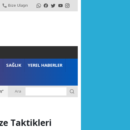
Bize Ulaşın
SAĞLIK
YEREL HABERLER
Ara
m”
e Taktikleri