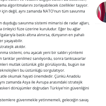
 algoritmalarını zorlayabilecek özellikler taşıyor.
ABD için değil, aynı zamanda NATO’nun tüm savunma
duyduğu savunma sistemi mimarisi de radar ağları,
da önleyici füze üzerine kuruludur. Eğer bu ağlar
galarıyla baskı altına alınırsa, dünyanın en pahalı
er yaşayabilir.
ratejik akıldır.
unma sistemi, onu aşacak yeni bir saldırı yöntemi
Dün tanklar yenilmez sanılıyordu, sonra tanksavarlar
mleri mutlak üstünlük gibi görülüyordu, bugün ise
knolojileri bu üstünlüğü sorgulatıyor.
kkatle okumak hayati önemdedir. Çünkü Anadolu
 aynı zamanda Asya ile Avrupa arasındaki stratejik
skeri dönüşümler doğrudan Türkiye’nin güvenliğini
istemlere güvenmekle yetinmemeli, geleceğin savaş