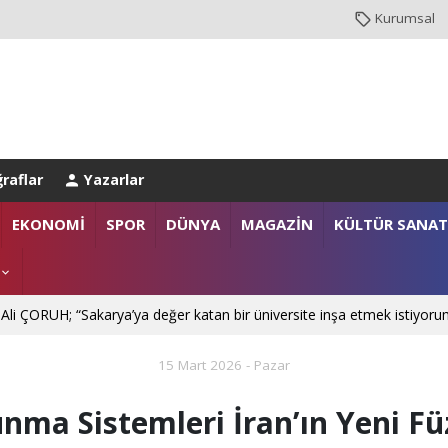
Kurumsal
raflar
Yazarlar
EKONOMİ
SPOR
DÜNYA
MAGAZİN
KÜLTÜR SANAT
 Ali ÇORUH; “Sakarya’ya değer katan bir üniversite inşa etmek istiyoru
15 Mart 2026 - Pazar
ma Sistemleri İran’ın Yeni Füz