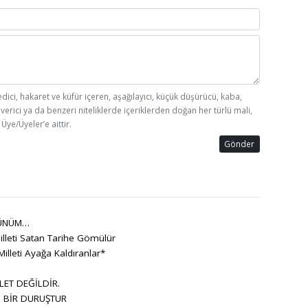
edici, hakaret ve küfür içeren, aşağılayıcı, küçük düşürücü, kaba,
 verici ya da benzeri niteliklerde içeriklerden doğan her türlü mali,
Üye/Üyeler’e aittir.
Gönder
ÜNÜM…
lleti Satan Tarihe Gömülür
Milleti Ayağa Kaldıranlar*
LET DEĞİLDİR.
, BİR DURUŞTUR