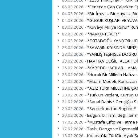
06.03.2026 -
*Fener’de Çan Çalarken Eg
04.03.2026 -
*Bir İmza… Bir Hayat… Bi
04.03.2026 -
*GUGUK KUŞLARI VE YUVA
03.03.2026 -
*Kuvâ-yi Milliye Ruhu* Ru
02.03.2026 -
*NARKO-TERÖR*
01.03.2026 -
*ORTADOĞU YANIYOR: HEDE
28.02.2026 -
*SAVAŞIN KIYISINDA MIYIZ,
28.02.2026 -
*YANLIŞ TEŞHİSLE DOĞRU
28.02.2026 -
HAV HAV DEĞİL, ALLAH Dİ
26.02.2026 -
*KÂBE’DE HACILAR… AMA 
26.02.2026 -
*Hocalı Bir Milletin Hafıza
24.02.2026 -
*Maarif Modeli, Ramazan ve
23.02.2026 -
*AZİZ TÜRK MİLLETİNE ÇA
23.02.2026 -
*Türk’ün Vicdanı, Kürt’ün 
21.02.2026 -
*Sanal Bahis* Gençliğin S
20.02.2026 -
*Semerkant’tan Bugüne*
20.02.2026 -
Bugün, bir ismi değil; bir mi
17.02.2026 -
*Mustafa Çiftçi ve Fatma N
17.02.2026 -
Tarih, Denge ve Egemenli
13.02.2026 -
Kosova’da Türk’ün Ayak Se