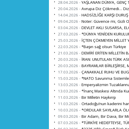
28.04.2026 -
YAŞLANAN DÜNYA, GENÇ TÜ
20.04.2026 -
Avrupa Diz Çökmedi… Diz 
14.04.2026 -
HADSİZLİĞE KARŞI DURUŞ
09.04.2026 -
Noter: Güvence mi, Gizli O
03.04.2026 -
DEVLET AKLI SUSARSA, EL
27.03.2026 -
*DÜNYA YENİDEN KURULUR
25.03.2026 -
İÇTEN ÇÖKMEYEN MİLLET Y
22.03.2026 -
*Başın sağ olsun Türkiye
21.03.2026 -
DEMİRİ ERİTEN MİLLETİN 
20.03.2026 -
İRAN: UNUTULAN TÜRK ASI
20.03.2026 -
BAYRAMLAR BİRLEŞİRSE, M
17.03.2026 -
ÇANAKKALE RUHU VE BUG
15.03.2026 -
*NATO Savunma Sistemleri İ
13.03.2026 -
Emperyalizmin Tuzaklarına
13.03.2026 -
*İnanç Maskesi Altında Ku
11.03.2026 -
Bir Milletin Haykırışı
11.03.2026 -
Ortadoğu’nun kaderini harita
10.03.2026 -
*ORDULAR SAYILARLA ÖL
09.03.2026 -
Bir Adam, Bir Dava, Bir Mil
07.03.2026 -
*TÜRKİYE HEDEFTEYSE, TÜR
06.03.2026 -
*2235 Yıllık Çınar:* Türk K