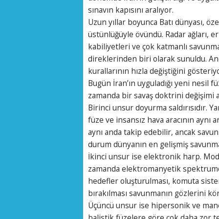
sınavın kapısını aralıyor.
Uzun yıllar boyunca Batı dünyası, öz
üstünlüğüyle övündü. Radar ağları, er
kabiliyetleri ve çok katmanlı savunm
direklerinden biri olarak sunuldu. A
kurallarının hızla değiştiğini gösteriy
Bugün İran’ın uyguladığı yeni nesil füze
zamanda bir savaş doktrini değişimi 
Birinci unsur doyurma saldırısıdır. Y
füze ve insansız hava aracının aynı a
aynı anda takip edebilir, ancak savunm
durum dünyanın en gelişmiş savunma a
İkinci unsur ise elektronik harp. Mod
zamanda elektromanyetik spektrumda 
hedefler oluşturulması, komuta sisteml
bırakılması savunmanın gözlerini kör
Üçüncü unsur ise hipersonik ve manevr
balistik füzelere göre çok daha zor te