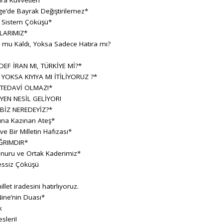
e’de Bayrak Değiştirilemez*
r Sistem Çöküşü*
LARIMIZ*
h mu Kaldı, Yoksa Sadece Hatıra mı?
F İRAN MI, TÜRKİYE Mİ?*
 YOKSA KIYIYA MI İTİLİYORUZ ?*
 TEDAVİ OLMAZ!*
YEN NESİL GELİYOR!
BİZ NEREDEYİZ?*
sına Kazınan Ateş*
 Bir Milletin Hafızası*
ĞRIMDIR*
Onuru ve Ortak Kaderimiz*
essiz Çöküşü
llet iradesini hatırlıyoruz.
ine’nin Duası*
k
sleri!