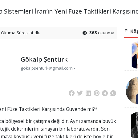
istemleri İran’ın Yeni Füze Taktikleri Karşısı
Köş
Okuma Süresi: 4 dk.
368
okunma
Gökalp Şentürk
gokalpsenturk@gmail.com -
ni Füze Taktikleri Karşısında Güvende mi?*
ca bölgesel bir çatışma değildir. Aynı zamanda büyük
atejik doktrinlerini sınayan bir laboratuvardır. Son
amaya koyduğu yeni füze taktikleri de işte böyle bir