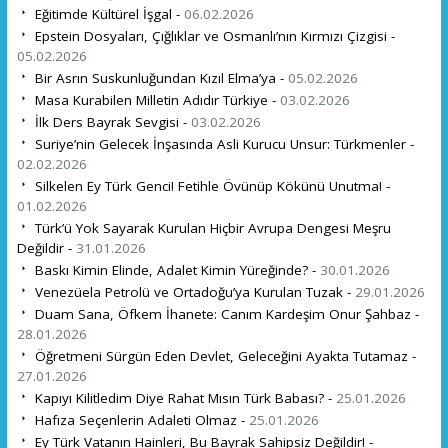
Eğitimde Kültürel İşgal -
06.02.2026
Epstein Dosyaları, Çığlıklar ve Osmanlı’nın Kırmızı Çizgisi -
05.02.2026
Bir Asrın Suskunluğundan Kızıl Elma’ya -
05.02.2026
Masa Kurabilen Milletin Adıdır Türkiye -
03.02.2026
İlk Ders Bayrak Sevgisi -
03.02.2026
Suriye’nin Gelecek İnşasında Asli Kurucu Unsur: Türkmenler -
02.02.2026
Silkelen Ey Türk Genci! Fetihle Övünüp Kökünü Unutma! -
01.02.2026
Türk’ü Yok Sayarak Kurulan Hiçbir Avrupa Dengesi Meşru
Değildir -
31.01.2026
Baskı Kimin Elinde, Adalet Kimin Yüreğinde? -
30.01.2026
Venezüela Petrolü ve Ortadoğu’ya Kurulan Tuzak -
29.01.2026
Duam Sana, Öfkem İhanete: Canım Kardeşim Onur Şahbaz -
28.01.2026
Öğretmeni Sürgün Eden Devlet, Geleceğini Ayakta Tutamaz -
27.01.2026
Kapıyı Kilitledim Diye Rahat Mısın Türk Babası? -
25.01.2026
Hafıza Seçenlerin Adaleti Olmaz -
25.01.2026
Ey Türk Vatanın Hainleri, Bu Bayrak Sahipsiz Değildir! -