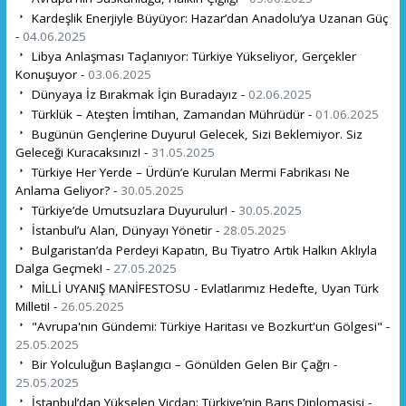
Kardeşlik Enerjiyle Büyüyor: Hazar’dan Anadolu’ya Uzanan Güç
-
04.06.2025
Libya Anlaşması Taçlanıyor: Türkiye Yükseliyor, Gerçekler
Konuşuyor -
03.06.2025
Dünyaya İz Bırakmak İçin Buradayız -
02.06.2025
Türklük – Ateşten İmtihan, Zamandan Mührüdür -
01.06.2025
Bugünün Gençlerine Duyuru! Gelecek, Sizi Beklemiyor. Siz
Geleceği Kuracaksınız! -
31.05.2025
Türkiye Her Yerde – Ürdün’e Kurulan Mermi Fabrikası Ne
Anlama Geliyor? -
30.05.2025
Türkiye’de Umutsuzlara Duyurulur! -
30.05.2025
İstanbul’u Alan, Dünyayı Yönetir -
28.05.2025
Bulgaristan’da Perdeyi Kapatın, Bu Tiyatro Artık Halkın Aklıyla
Dalga Geçmek! -
27.05.2025
MİLLİ UYANIŞ MANİFESTOSU - Evlatlarımız Hedefte, Uyan Türk
Milleti! -
26.05.2025
"Avrupa'nın Gündemi: Türkiye Haritası ve Bozkurt'un Gölgesi" -
25.05.2025
Bir Yolculuğun Başlangıcı – Gönülden Gelen Bir Çağrı -
25.05.2025
İstanbul’dan Yükselen Vicdan: Türkiye’nin Barış Diplomasisi -