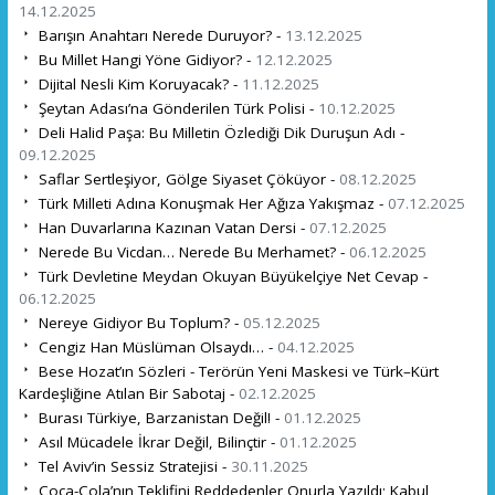
14.12.2025
Barışın Anahtarı Nerede Duruyor? -
13.12.2025
Bu Millet Hangi Yöne Gidiyor? -
12.12.2025
Dijital Nesli Kim Koruyacak? -
11.12.2025
Şeytan Adası’na Gönderilen Türk Polisi -
10.12.2025
Deli Halid Paşa: Bu Milletin Özlediği Dik Duruşun Adı -
09.12.2025
Saflar Sertleşiyor, Gölge Siyaset Çöküyor -
08.12.2025
Türk Milleti Adına Konuşmak Her Ağıza Yakışmaz -
07.12.2025
Han Duvarlarına Kazınan Vatan Dersi -
07.12.2025
Nerede Bu Vicdan… Nerede Bu Merhamet? -
06.12.2025
Türk Devletine Meydan Okuyan Büyükelçiye Net Cevap -
06.12.2025
Nereye Gidiyor Bu Toplum? -
05.12.2025
Cengiz Han Müslüman Olsaydı… -
04.12.2025
Bese Hozat’ın Sözleri - Terörün Yeni Maskesi ve Türk–Kürt
Kardeşliğine Atılan Bir Sabotaj -
02.12.2025
Burası Türkiye, Barzanistan Değil! -
01.12.2025
Asıl Mücadele İkrar Değil, Bilinçtir -
01.12.2025
Tel Aviv’in Sessiz Stratejisi -
30.11.2025
Coca-Cola’nın Teklifini Reddedenler Onurla Yazıldı; Kabul