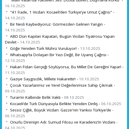
16.10.2025
"41 İrade, 1 Vicdan: Kocaeli’den Türkiye’ye Umut Çağrısı" -
14.10.2025
Bir Nesli Kaybediyoruz: Görmezden Gelinen Yangın -
14.10.2025
ABD Dün Kapıları Kapatan, Bugün Vicdan Tiyatrosu Yapan
Devlet -
14.10.2025
Göğe Yeniden Türk Mührü Vuruluyor! -
13.10.2025
Whatsapp’ta Dolaşan Bir Yazı Değil, Bir Uyanış Çağrısı -
12.10.2025
Hakan Fidan Gerçeği Söylüyorsa, Bu Millet De Gereğini Yapar! -
11.10.2025
Gaziye Saygısızlık, Millete Hakarettir! -
10.10.2025
Çocuk Yazarlarımız ve Yerel Değerlerimize Sahip Çıkmak -
09.10.2025
Turan’ın Kalbinde Birlik Vakti -
08.10.2025
Kocaeli’de Türk Dünyasıyla Birlikte Yeniden Diriliş -
06.10.2025
Sessiz Çığlık, Büyük Vicdan: Gazze'nin Yankısı Türkiye’de -
06.10.2025
Onurlu Direnişin Adı: Sumud Filosu ve Karadeniz’in Vicdanı -
04.10.2025