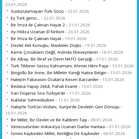
23.01.2026
Susturulamayan Türk Sözü -
22.01.2026
Ey Türk genci… -
22.01.2026
Bir İmza ile Çalınan Hayat 2 -
21.01.2026
Ay-Yıldıza Uzanan El Kırılsın! -
20.01.2026
Bir İmza ile Çalınan Hayat -
19.01.2026
Devlet Aklı Konuştu, Maskeler Düştü -
19.01.2026
Karne Çocukların Değil, Aslında Ebeveynlerin -
18.01.2026
Bir Albay, Bir İtiraf ve Derin NATO Gerçeği -
17.01.2026
Türk Tıbbının Sessiz Kahramanı: Ahmet Hilmi Paşa -
15.01.2026
Bingöllü Bir Anne, Bir Milletin Yüreği Hatice Belgin -
15.01.2026
Halep’in Faturasını Öcalan’a Kesen Barzaniler -
13.01.2026
Bedava Yapay Zekâ, Pahalı Esaret -
13.01.2026
İran Düşerse Sıra Türkiye’dir -
11.01.2026
Kuklalar Sahnedeyken -
11.01.2026
Halep’te Türk’ün Vicdanı, Suriye’de Devletin Geri Dönüşü -
10.01.2026
Bir Millet, Bir Devlet ve Bir Kaldırım Taşı -
08.01.2026
Venezuela’dan Ankara’ya Uzanan Darbe Haritası -
07.01.2026
İsmini Kaybeden Millet, Kimliğini De Kaybeder -
06.01.2026