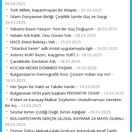
06.04.2025
Türk Milleti, Kapanmayan Bir Kitaptır. -
01.04.2025
İslam Dünyasının Birliği: Çeşitlilik İçinde Güç ve Saygı. -
29.03.2025
Yabancı Basın Yazıyor: Yeni Bir Güç Doğuyor! -
28.03.2025
Helalın Adı Kaldı, Onu Gören Yok. -
28.03.2025
HACE (Hacı) Bektaş-ı Veli ; -
25.03.2025
"İstanbul Senin" adlı mobil uygulamayla ilgili. -
24.03.2025
Aslımız KURT Bizim, Kaygımız YURT..! -
18.03.2025
Çanakkale: Destanın Adı. -
18.03.2025
KOCAM NEDEN DÖNMEDİ PAŞAM. -
16.03.2025
Bulgaristan'ın Demografik Krizi: Çözüm Yolları Var mı? -
16.03.2025
Her Şeyin Bir Vakti ve Takdiri Vardır. -
14.03.2025
Bulgaristan HÖH parti başkanı PEEVSKİ'YE CEVAP -
12.03.2025
8 Mart ve Karaçay-Malkar Soykırımı: Unutulmaması Gereken
Bir Acı. -
12.03.2025
Sınırlar Kimin Çizdiği Değil, Kimin Aştığıdır. -
09.03.2025
BULGARİSTAN'IN GERÇEK ULUSAL BAYRAMI 24 MAYIS OLMALI. -
08.03.2025
Dünya Şokta: Meksika'daki Korkunç Arkeolojik Keşif Tarihi