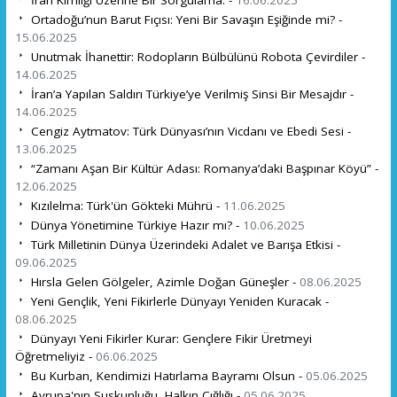
Ortadoğu’nun Barut Fıçısı: Yeni Bir Savaşın Eşiğinde mi? -
15.06.2025
Unutmak İhanettir: Rodopların Bülbülünü Robota Çevirdiler -
14.06.2025
İran’a Yapılan Saldırı Türkiye’ye Verilmiş Sinsi Bir Mesajdır -
14.06.2025
Cengiz Aytmatov: Türk Dünyası’nın Vicdanı ve Ebedi Sesi -
13.06.2025
“Zamanı Aşan Bir Kültür Adası: Romanya’daki Başpınar Köyü” -
12.06.2025
Kızılelma: Türk'ün Gökteki Mührü -
11.06.2025
Dünya Yönetimine Türkiye Hazır mı? -
10.06.2025
Türk Milletinin Dünya Üzerindeki Adalet ve Barışa Etkisi -
09.06.2025
Hırsla Gelen Gölgeler, Azimle Doğan Güneşler -
08.06.2025
Yeni Gençlik, Yeni Fikirlerle Dünyayı Yeniden Kuracak -
08.06.2025
Dünyayı Yeni Fikirler Kurar: Gençlere Fikir Üretmeyi
Öğretmeliyiz -
06.06.2025
Bu Kurban, Kendimizi Hatırlama Bayramı Olsun -
05.06.2025
Avrupa'nın Suskunluğu, Halkın Çığlığı -
05.06.2025