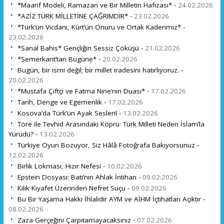
*Maarif Modeli, Ramazan ve Bir Milletin Hafızası* -
24.02.2026
*AZİZ TÜRK MİLLETİNE ÇAĞRIMDIR* -
23.02.2026
*Türk’ün Vicdanı, Kürt’ün Onuru ve Ortak Kaderimiz* -
23.02.2026
*Sanal Bahis* Gençliğin Sessiz Çöküşü -
21.02.2026
*Semerkant’tan Bugüne* -
20.02.2026
Bugün, bir ismi değil; bir millet iradesini hatırlıyoruz. -
20.02.2026
*Mustafa Çiftçi ve Fatma Nine’nin Duası* -
17.02.2026
Tarih, Denge ve Egemenlik -
17.02.2026
Kosova’da Türk’ün Ayak Sesleri! -
13.02.2026
Töre ile Tevhid Arasındaki Köprü: Türk Milleti Neden İslam’la
Yürüdü? -
13.02.2026
Türkiye Oyun Bozuyor, Siz Hâlâ Fotoğrafa Bakıyorsunuz -
12.02.2026
Birlik Lokması, Hızır Nefesi -
10.02.2026
Epstein Dosyası: Batı’nın Ahlak İntiharı -
09.02.2026
Kılık Kıyafet Üzerinden Nefret Suçu -
09.02.2026
Bu Bir Yaşama Hakkı İhlalidir AYM ve AİHM İçtihatları Açıktır -
08.02.2026
Zaza Gerçeğini Çarpıtamayacaksınız -
07.02.2026