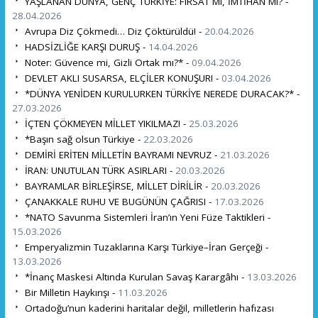
YAŞLANAN DÜNYA, GENÇ TÜRKİYE: FIRSAT MI, İMTİHAN MI? -
28.04.2026
Avrupa Diz Çökmedi… Diz Çöktürüldü! -
20.04.2026
HADSİZLİĞE KARŞI DURUŞ -
14.04.2026
Noter: Güvence mi, Gizli Ortak mı?* -
09.04.2026
DEVLET AKLI SUSARSA, ELÇİLER KONUŞUR! -
03.04.2026
*DÜNYA YENİDEN KURULURKEN TÜRKİYE NEREDE DURACAK?* -
27.03.2026
İÇTEN ÇÖKMEYEN MİLLET YIKILMAZ! -
25.03.2026
*Başın sağ olsun Türkiye -
22.03.2026
DEMİRİ ERİTEN MİLLETİN BAYRAMI NEVRUZ -
21.03.2026
İRAN: UNUTULAN TÜRK ASIRLARI -
20.03.2026
BAYRAMLAR BİRLEŞİRSE, MİLLET DİRİLİR -
20.03.2026
ÇANAKKALE RUHU VE BUGÜNÜN ÇAĞRISI -
17.03.2026
*NATO Savunma Sistemleri İran’ın Yeni Füze Taktikleri -
15.03.2026
Emperyalizmin Tuzaklarına Karşı Türkiye–İran Gerçeği -
13.03.2026
*İnanç Maskesi Altında Kurulan Savaş Karargâhı -
13.03.2026
Bir Milletin Haykırışı -
11.03.2026
Ortadoğu’nun kaderini haritalar değil, milletlerin hafızası