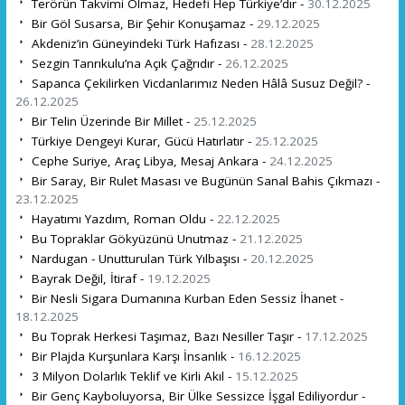
Terörün Takvimi Olmaz, Hedefi Hep Türkiye’dır -
30.12.2025
Bir Göl Susarsa, Bir Şehir Konuşamaz -
29.12.2025
Akdeniz’in Güneyindeki Türk Hafızası -
28.12.2025
Sezgin Tanrıkulu’na Açık Çağrıdır -
26.12.2025
Sapanca Çekilirken Vicdanlarımız Neden Hâlâ Susuz Değil? -
26.12.2025
Bir Telin Üzerinde Bir Millet -
25.12.2025
Türkiye Dengeyi Kurar, Gücü Hatırlatır -
25.12.2025
Cephe Suriye, Araç Libya, Mesaj Ankara -
24.12.2025
Bir Saray, Bir Rulet Masası ve Bugünün Sanal Bahis Çıkmazı -
23.12.2025
Hayatımı Yazdım, Roman Oldu -
22.12.2025
Bu Topraklar Gökyüzünü Unutmaz -
21.12.2025
Nardugan - Unutturulan Türk Yılbaşısı -
20.12.2025
Bayrak Değil, İtiraf -
19.12.2025
Bir Nesli Sigara Dumanına Kurban Eden Sessiz İhanet -
18.12.2025
Bu Toprak Herkesi Taşımaz, Bazı Nesiller Taşır -
17.12.2025
Bir Plajda Kurşunlara Karşı İnsanlık -
16.12.2025
3 Milyon Dolarlık Teklif ve Kirli Akıl -
15.12.2025
Bir Genç Kayboluyorsa, Bir Ülke Sessizce İşgal Ediliyordur -