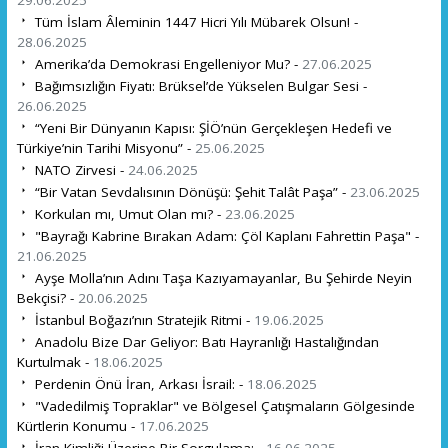
Tüm İslam Âleminin 1447 Hicri Yılı Mübarek Olsun! -
28.06.2025
Amerika’da Demokrasi Engelleniyor Mu? -
27.06.2025
Bağımsızlığın Fiyatı: Brüksel’de Yükselen Bulgar Sesi -
26.06.2025
“Yeni Bir Dünyanın Kapısı: ŞİÖ’nün Gerçekleşen Hedefi ve
Türkiye’nin Tarihi Misyonu” -
25.06.2025
NATO Zirvesi -
24.06.2025
“Bir Vatan Sevdalısının Dönüşü: Şehit Talât Paşa” -
23.06.2025
Korkulan mı, Umut Olan mı? -
23.06.2025
"Bayrağı Kabrine Bırakan Adam: Çöl Kaplanı Fahrettin Paşa" -
21.06.2025
Ayşe Molla’nın Adını Taşa Kazıyamayanlar, Bu Şehirde Neyin
Bekçisi? -
20.06.2025
İstanbul Boğazı’nın Stratejik Ritmi -
19.06.2025
Anadolu Bize Dar Geliyor: Batı Hayranlığı Hastalığından
Kurtulmak -
18.06.2025
Perdenin Önü İran, Arkası İsrail: -
18.06.2025
"Vadedilmiş Topraklar" ve Bölgesel Çatışmaların Gölgesinde
Kürtlerin Konumu -
17.06.2025
İran Kimliği Üzerine Bir Sorgulama: -
16.06.2025