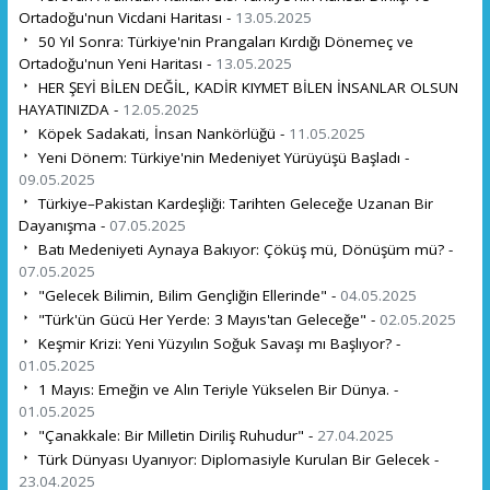
Ortadoğu'nun Vicdani Haritası -
13.05.2025
50 Yıl Sonra: Türkiye'nin Prangaları Kırdığı Dönemeç ve
Ortadoğu'nun Yeni Haritası -
13.05.2025
HER ŞEYİ BİLEN DEĞİL, KADİR KIYMET BİLEN İNSANLAR OLSUN
HAYATINIZDA -
12.05.2025
Köpek Sadakati, İnsan Nankörlüğü -
11.05.2025
Yeni Dönem: Türkiye'nin Medeniyet Yürüyüşü Başladı -
09.05.2025
Türkiye–Pakistan Kardeşliği: Tarihten Geleceğe Uzanan Bir
Dayanışma -
07.05.2025
Batı Medeniyeti Aynaya Bakıyor: Çöküş mü, Dönüşüm mü? -
07.05.2025
"Gelecek Bilimin, Bilim Gençliğin Ellerinde" -
04.05.2025
"Türk'ün Gücü Her Yerde: 3 Mayıs'tan Geleceğe" -
02.05.2025
Keşmir Krizi: Yeni Yüzyılın Soğuk Savaşı mı Başlıyor? -
01.05.2025
1 Mayıs: Emeğin ve Alın Teriyle Yükselen Bir Dünya. -
01.05.2025
"Çanakkale: Bir Milletin Diriliş Ruhudur" -
27.04.2025
Türk Dünyası Uyanıyor: Diplomasiyle Kurulan Bir Gelecek -
23.04.2025