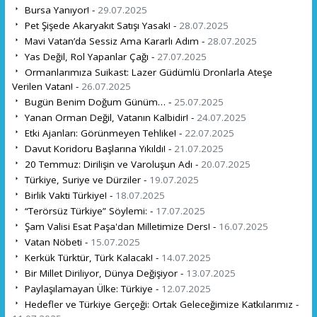
Bursa Yanıyor! -
29.07.2025
Pet Şişede Akaryakıt Satışı Yasak! -
28.07.2025
Mavi Vatan’da Sessiz Ama Kararlı Adım -
28.07.2025
Yas Değil, Rol Yapanlar Çağı -
27.07.2025
Ormanlarımıza Suikast: Lazer Güdümlü Dronlarla Ateşe
Verilen Vatan! -
26.07.2025
Bugün Benim Doğum Günüm… -
25.07.2025
Yanan Orman Değil, Vatanın Kalbidir! -
24.07.2025
Etki Ajanları: Görünmeyen Tehlike! -
22.07.2025
Davut Koridoru Başlarına Yıkıldı! -
21.07.2025
20 Temmuz: Dirilişin ve Varoluşun Adı -
20.07.2025
Türkiye, Suriye ve Dürziler -
19.07.2025
Birlik Vakti Türkiye! -
18.07.2025
“Terörsüz Türkiye” Söylemi: -
17.07.2025
Şam Valisi Esat Paşa'dan Milletimize Ders! -
16.07.2025
Vatan Nöbeti -
15.07.2025
Kerkük Türktür, Türk Kalacak! -
14.07.2025
Bir Millet Diriliyor, Dünya Değişiyor -
13.07.2025
Paylaşılamayan Ülke: Türkiye -
12.07.2025
Hedefler ve Türkiye Gerçeği: Ortak Geleceğimize Katkılarımız -