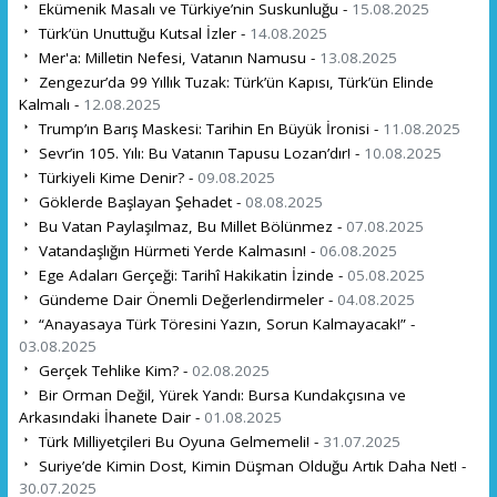
Ekümenik Masalı ve Türkiye’nin Suskunluğu -
15.08.2025
Türk’ün Unuttuğu Kutsal İzler -
14.08.2025
Mer'a: Milletin Nefesi, Vatanın Namusu -
13.08.2025
Zengezur’da 99 Yıllık Tuzak: Türk’ün Kapısı, Türk’ün Elinde
Kalmalı -
12.08.2025
Trump’ın Barış Maskesi: Tarihin En Büyük İronisi -
11.08.2025
Sevr’in 105. Yılı: Bu Vatanın Tapusu Lozan’dır! -
10.08.2025
Türkiyeli Kime Denir? -
09.08.2025
Göklerde Başlayan Şehadet -
08.08.2025
Bu Vatan Paylaşılmaz, Bu Millet Bölünmez -
07.08.2025
Vatandaşlığın Hürmeti Yerde Kalmasın! -
06.08.2025
Ege Adaları Gerçeği: Tarihî Hakikatin İzinde -
05.08.2025
Gündeme Dair Önemli Değerlendirmeler -
04.08.2025
“Anayasaya Türk Töresini Yazın, Sorun Kalmayacak!” -
03.08.2025
Gerçek Tehlike Kim? -
02.08.2025
Bir Orman Değil, Yürek Yandı: Bursa Kundakçısına ve
Arkasındaki İhanete Dair -
01.08.2025
Türk Milliyetçileri Bu Oyuna Gelmemeli! -
31.07.2025
Suriye’de Kimin Dost, Kimin Düşman Olduğu Artık Daha Net! -
30.07.2025