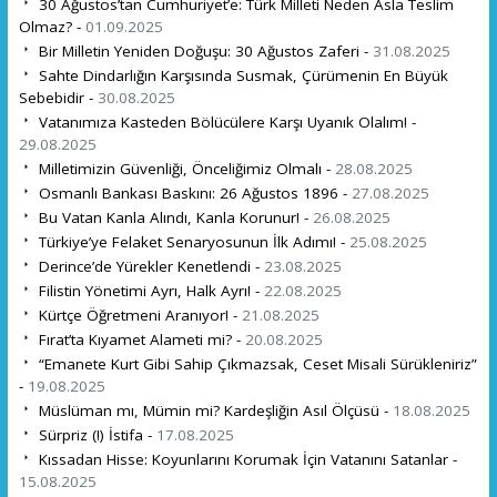
30 Ağustos’tan Cumhuriyet’e: Türk Milleti Neden Asla Teslim
Olmaz? -
01.09.2025
Bir Milletin Yeniden Doğuşu: 30 Ağustos Zaferi -
31.08.2025
Sahte Dindarlığın Karşısında Susmak, Çürümenin En Büyük
Sebebidir -
30.08.2025
Vatanımıza Kasteden Bölücülere Karşı Uyanık Olalım! -
29.08.2025
Milletimizin Güvenliği, Önceliğimiz Olmalı -
28.08.2025
Osmanlı Bankası Baskını: 26 Ağustos 1896 -
27.08.2025
Bu Vatan Kanla Alındı, Kanla Korunur! -
26.08.2025
Türkiye’ye Felaket Senaryosunun İlk Adımı! -
25.08.2025
Derince’de Yürekler Kenetlendi -
23.08.2025
Filistin Yönetimi Ayrı, Halk Ayrı! -
22.08.2025
Kürtçe Öğretmeni Aranıyor! -
21.08.2025
Fırat’ta Kıyamet Alameti mi? -
20.08.2025
“Emanete Kurt Gibi Sahip Çıkmazsak, Ceset Misali Sürükleniriz”
-
19.08.2025
Müslüman mı, Mümin mi? Kardeşliğin Asıl Ölçüsü -
18.08.2025
Sürpriz (!) İstifa -
17.08.2025
Kıssadan Hisse: Koyunlarını Korumak İçin Vatanını Satanlar -
15.08.2025