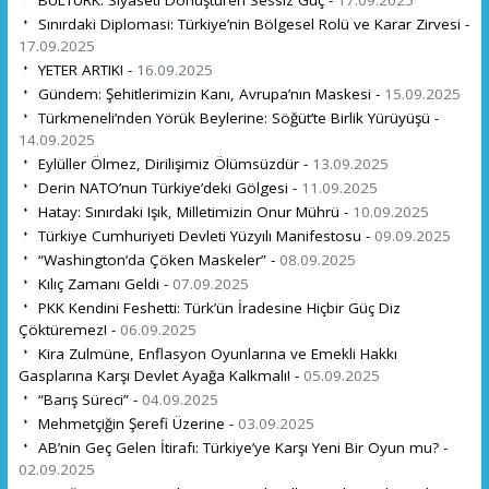
Sınırdaki Diplomasi: Türkiye’nin Bölgesel Rolü ve Karar Zirvesi -
17.09.2025
YETER ARTIK! -
16.09.2025
Gündem: Şehitlerimizin Kanı, Avrupa’nın Maskesi -
15.09.2025
Türkmeneli’nden Yörük Beylerine: Söğüt’te Birlik Yürüyüşü -
14.09.2025
Eylüller Ölmez, Dirilişimiz Ölümsüzdür -
13.09.2025
Derin NATO’nun Türkiye’deki Gölgesi -
11.09.2025
Hatay: Sınırdaki Işık, Milletimizin Onur Mührü -
10.09.2025
Türkiye Cumhuriyeti Devleti Yüzyılı Manifestosu -
09.09.2025
“Washington’da Çöken Maskeler” -
08.09.2025
Kılıç Zamanı Geldi -
07.09.2025
PKK Kendini Feshetti: Türk’ün İradesine Hiçbir Güç Diz
Çöktüremez! -
06.09.2025
Kira Zulmüne, Enflasyon Oyunlarına ve Emekli Hakkı
Gasplarına Karşı Devlet Ayağa Kalkmalı! -
05.09.2025
“Barış Süreci” -
04.09.2025
Mehmetçiğin Şerefi Üzerine -
03.09.2025
AB’nin Geç Gelen İtirafı: Türkiye’ye Karşı Yeni Bir Oyun mu? -
02.09.2025