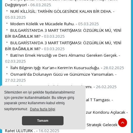
Değiştiriyor! -
06.03.2025
NURİ KİLLİGİL: TARİHİN GÖLGESİNDE KALAN BİR DEHA. -
05.03.2025
Modern Kölelik ve Mücadele Ruhu. -
05.03.2025
BULGARİSTAN'DA 3 MART TARTIŞMASI: ÖZGÜRLÜK MÜ, YENİ
BİR BAĞIMLILIK MI? -
03.03.2025
BULGARİSTAN'DA 3 MART TARTIŞMASI: ÖZGÜRLÜK MÜ, YENİ
BİR BAĞIMLILIK MI? -
03.03.2025
Batı'nın Emek Hırsızlığı ve Ders Almamız Gereken Gerçek. -
02.03.2025
İlahi Bilginin Işığı: Kur'an-ı Kerim'in Kusursuzluğu. -
28.02.2025
Osmanlı'da Dolunayın Gücü ve Günümüze Yansımaları. -
27.02.2025
26 Şubat 1992: Karabağ'da Hocalı Soykırımı. -
26.02.2025
Sitemizden en iyi şekilde faydalanabilmeniz
Sevakin Adasında Türkler -
23.02.2025
için çerezler kullanılmaktadır. Bu siteye giriş
Kıtalararası Bağların Kadim Şifreleri: Kutsal T Tamgası. -
yaparak çerez kullanımını kabul etmiş
20.02.2025
sayılıyorsunuz.
Daha fazla bilgi
İran'ın Absürt İddialarına Rağmen Zengezur Koridoru Açılacak -
17.02.2025
Tamam
Avrupa'nın Türkiye'ye Olan Bağımlılığı ve Stratejik Gelecek
Rafet ULUTÜRK . -
16.02.2025