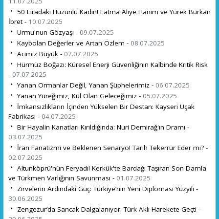
11.07.2025
50 Liradaki Hüzünlü Kadın! Fatma Aliye Hanım ve Yürek Burkan
İbret -
10.07.2025
Urmu'nun Gözyaşı -
09.07.2025
Kaybolan Değerler ve Artan Özlem -
08.07.2025
Acımız Büyük -
07.07.2025
Hürmüz Boğazı: Küresel Enerji Güvenliğinin Kalbinde Kritik Risk
-
07.07.2025
Yanan Ormanlar Değil, Yanan Şüphelerimiz -
06.07.2025
Yanan Yüreğimiz, Kül Olan Geleceğimiz -
05.07.2025
İmkansızlıkların İçinden Yükselen Bir Destan: Kayseri Uçak
Fabrikası -
04.07.2025
Bir Hayalin Kanatları Kırıldığında: Nuri Demirağ'ın Dramı -
03.07.2025
İran Fanatizmi ve Beklenen Senaryo! Tarih Tekerrür Eder mi? -
02.07.2025
Altunköprü'nün Feryadı! Kerkük'te Bardağı Taşıran Son Damla
ve Türkmen Varlığının Savunması -
01.07.2025
Zirvelerin Ardındaki Güç: Türkiye’nin Yeni Diplomasi Yüzyılı -
30.06.2025
Zengezur’da Sancak Dalgalanıyor: Türk Aklı Harekete Geçti -
29.06.2025