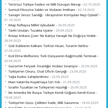
Terörsüz Türkiye İradesi ve Milli Duruşun Mesajı -
02.10.2025
Sumud Filosu’na Saldırı ve Vicdanın İmtihanı -
02.10.2025
Savaşın Sessiz Sandığı - Ukrayna’nın Komşuları Neyi Oyladı? -
01.10.2025
Kitap Raftaysa Millet Uykudadır -
30.09.2025
Tarihi Unutan, Tuzakta Uyanır -
29.09.2025
Rotayı Ankara Çizer: Ne Batı’ya Yanaşık Ne Doğu’ya Yedek -
28.09.2025
Gök Kubbenin Kalkanı: Türk’ün Hisarı, Turan’ın Nefesi -
27.09.2025
Kızıl Elma Mefküresi: Türk Dünyasının Bağımsızlık Teminatı -
26.09.2025
Gazze’nin Feryadı: İnsanlığın Vicdanı Sınanıyor -
25.09.2025
Türkiye’nin Onuru, Oval Ofis’in Gerçeği -
23.09.2025
Taşla Kudüs Sahiplenilmez -
22.09.2025
Mavi Vatan’da Kuşatmaya İzin Yok -
21.09.2025
İsrail’in Tuzakları ve Türkiye’nin Hazırlığı -
20.09.2025
Ne Amerika Ne Rusya: Türkiye Kendi Göğünü Kendi Korur -
19.09.2025
Türkiye’nin Gücü: Çelikten İrade, Milli Savunma -
18.09.2025
BULTÜRK: Siyaseti Dönüştüren Sessiz Güç -
17.09.2025