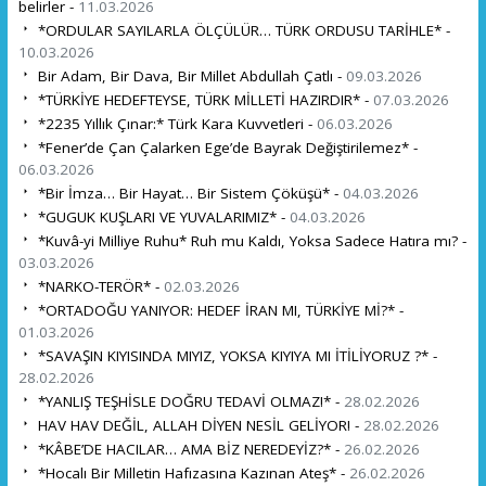
belirler -
11.03.2026
*ORDULAR SAYILARLA ÖLÇÜLÜR… TÜRK ORDUSU TARİHLE* -
10.03.2026
Bir Adam, Bir Dava, Bir Millet Abdullah Çatlı -
09.03.2026
*TÜRKİYE HEDEFTEYSE, TÜRK MİLLETİ HAZIRDIR* -
07.03.2026
*2235 Yıllık Çınar:* Türk Kara Kuvvetleri -
06.03.2026
*Fener’de Çan Çalarken Ege’de Bayrak Değiştirilemez* -
06.03.2026
*Bir İmza… Bir Hayat… Bir Sistem Çöküşü* -
04.03.2026
*GUGUK KUŞLARI VE YUVALARIMIZ* -
04.03.2026
*Kuvâ-yi Milliye Ruhu* Ruh mu Kaldı, Yoksa Sadece Hatıra mı? -
03.03.2026
*NARKO-TERÖR* -
02.03.2026
*ORTADOĞU YANIYOR: HEDEF İRAN MI, TÜRKİYE Mİ?* -
01.03.2026
*SAVAŞIN KIYISINDA MIYIZ, YOKSA KIYIYA MI İTİLİYORUZ ?* -
28.02.2026
*YANLIŞ TEŞHİSLE DOĞRU TEDAVİ OLMAZ!* -
28.02.2026
HAV HAV DEĞİL, ALLAH DİYEN NESİL GELİYOR! -
28.02.2026
*KÂBE’DE HACILAR… AMA BİZ NEREDEYİZ?* -
26.02.2026
*Hocalı Bir Milletin Hafızasına Kazınan Ateş* -
26.02.2026