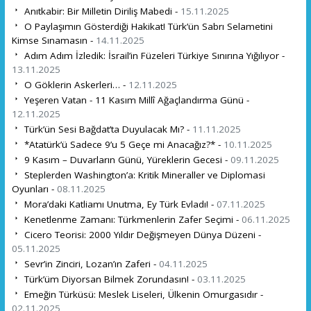
Anıtkabir: Bir Milletin Diriliş Mabedi -
15.11.2025
O Paylaşımın Gösterdiği Hakikat! Türk’ün Sabrı Selametini
Kimse Sınamasın -
14.11.2025
Adım Adım İzledik: İsrail’in Füzeleri Türkiye Sınırına Yığılıyor -
13.11.2025
O Göklerin Askerleri… -
12.11.2025
Yeşeren Vatan - 11 Kasım Millî Ağaçlandırma Günü -
12.11.2025
Türk’ün Sesi Bağdat’ta Duyulacak Mı? -
11.11.2025
*Atatürk’ü Sadece 9’u 5 Geçe mi Anacağız?* -
10.11.2025
9 Kasım – Duvarların Günü, Yüreklerin Gecesi -
09.11.2025
Steplerden Washington’a: Kritik Mineraller ve Diplomasi
Oyunları -
08.11.2025
Mora’daki Katliamı Unutma, Ey Türk Evladı! -
07.11.2025
Kenetlenme Zamanı: Türkmenlerin Zafer Seçimi -
06.11.2025
Cicero Teorisi: 2000 Yıldır Değişmeyen Dünya Düzeni -
05.11.2025
Sevr’in Zinciri, Lozan’ın Zaferi -
04.11.2025
Türk’üm Diyorsan Bilmek Zorundasın! -
03.11.2025
Emeğin Türküsü: Meslek Liseleri, Ülkenin Omurgasıdır -
02.11.2025