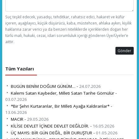
Suç teşkil edecek, yasadışı, tehditkar, rahatsız edici, hakaret ve küfür
içeren, aşağılayıcı, küçük düşürücü, kaba, müstehcen, ahlaka aykırı, kişilik
haklarına zarar verici ya da benzeri niteliklerde içeriklerden doğan her
türlü mali, hukuki, cezai, idari sorumluluk içeriği gönderen Üye/Üyeler’e
aittir.
Gönder
Tüm Yazıları
BUGÜN BENİM DOĞUM GÜNÜM… -
24.07.2026
Kalemi Satan Kaybeder, Milleti Satan Tarihe Gömülür -
03.07.2026
*Bir Şehri Kurtaranlar, Bir Milleti Ayağa Kaldıranlar* -
13.06.2026
MACIR -
29.05.2026
KİLİSE DEVLET İÇİNDE DEVLET DEĞİLDİR. -
16.05.2026
ÜÇ MAYIS: BİR GÜN DEĞİL, BİR DURUŞTUR -
01.05.2026