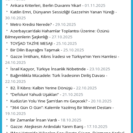
Ankara Kriterleri, Berlin Duvarını Yıkar! -
01.11.2025
Katilin Emri, Dünyanın Sessizliği! Gazze’nin Yanan Yüreği -
30.10.2025
Metro Kredisi Nerede? -
29.10.2025
Azerbaycan’daki Hahamlar Toplantısı Üzerine: Özünü
Bilmeyenlerin Şaşkınlığı -
27.10.2025
TOYŞAD TAZİYE MESAJI -
25.10.2025
Bir Dilin Bayrağını Taşımak -
25.10.2025
Gazze İmtihanı, Kıbrıs İradesi ve Türkiye’nin Yeni Hamlesi -
24.10.2025
İsrail Kaçıyor, Türkiye İnsanlık Nöbetinde -
23.10.2025
Bağımlılıkla Mücadele: Türk İradesinin Diriliş Davası -
22.10.2025
82. İl Kıbrıs: Kalbin Yerine Dönüşü -
22.10.2025
“Defolun! Yahudi Uşakları” -
21.10.2025
Kudüs’ün Yolu Yine Şam’dan mı Geçecek? -
20.10.2025
“364 Gün O Gün”: Kalemle Yazılmış Bir Minnet Destanı -
19.10.2025
Bir Zamanlar İnsan Vardı -
18.10.2025
Gazze: Ateşkesin Ardındaki Yarım Barış -
17.10.2025
“Mavi Vatan’da Yükselen Ses: Dosta Güven, Düşmana Korku” -