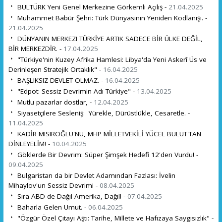
BULTÜRK Yeni Genel Merkezine Görkemli Açılış -
21.04.2025
Muhammet Babür Şehri: Türk Dünyasının Yeniden Kodlanışı. -
21.04.2025
DÜNYANIN MERKEZI TÜRKİYE ARTIK SADECE BİR ÜLKE DEĞİL,
BİR MERKEZDİR. -
17.04.2025
"Türkiye'nin Kuzey Afrika Hamlesi: Libya'da Yeni Askerî Üs ve
Derinleşen Stratejik Ortaklık" -
16.04.2025
BAŞLIKSIZ DEVLET OLMAZ. -
16.04.2025
"Edpot: Sessiz Devrimin Adı Türkiye" -
13.04.2025
Mutlu pazarlar dostlar, -
12.04.2025
Siyasetçilere Sesleniş: Yürekle, Dürüstlükle, Cesaretle. -
11.04.2025
KADİR MISIROĞLU'NU, MHP MİLLETVEKİLİ YÜCEL BULUT'TAN
DİNLEYELİM! -
10.04.2025
Göklerde Bir Devrim: Süper Şimşek Hedefi 12'den Vurdu! -
09.04.2025
Bulgaristan da bir Devlet Adamından Fazlası: İvelin
Mihaylov'un Sessiz Devrimi -
08.04.2025
Sıra ABD de Dağıl Amerika, Dağıl! -
07.04.2025
Baharla Gelen Umut. -
06.04.2025
"Özgür Özel Çıtayı Aştı: Tarihe, Millete ve Hafızaya Saygısızlık" -