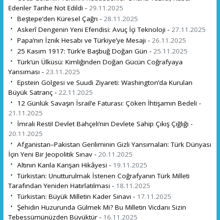
Edenler Tarihe Not Edildi -
29.11.2025
Beştepe’den Küresel Çağrı -
28.11.2025
Askerî Dengenin Yeni Efendisi: Avuç İçi Teknoloji -
27.11.2025
Papa’nın İznik Hesabı ve Türkiye’ye Mesajı -
26.11.2025
25 Kasım 1917: Türk’e Başbuğ Doğan Gün -
25.11.2025
Türk’ün Ülküsü: Kimliğinden Doğan Gücün Coğrafyaya
Yansıması -
23.11.2025
Epstein Gölgesi ve Suudi Ziyareti: Washington’da Kurulan
Büyük Satranç -
22.11.2025
12 Günlük Savaşın İsrail’e Faturası: Çöken İhtişamın Bedeli -
21.11.2025
İmralı Resti! Devlet Bahçeli’nin Devlete Sahip Çıkış Çığlığı -
20.11.2025
Afganistan–Pakistan Geriliminin Gizli Yansımaları: Türk Dünyası
İçin Yeni Bir Jeopolitik Sınav -
20.11.2025
Altının Kanla Karışan Hikâyesi -
19.11.2025
Türkistan: Unutturulmak İstenen Coğrafyanın Türk Milleti
Tarafından Yeniden Hatırlatılması -
18.11.2025
Türkistan: Büyük Milletin Kader Sınavı -
17.11.2025
Şehidin Huzurunda Gülmek Mi? Bu Milletin Vicdanı Sizin
Tebessümünüzden Büyüktür -
16.11.2025