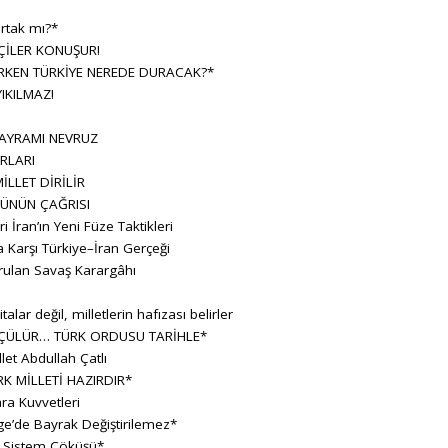
rtak mı?*
ÇİLER KONUŞUR!
KEN TÜRKİYE NEREDE DURACAK?*
IKILMAZ!
BAYRAMI NEVRUZ
RLARI
İLLET DİRİLİR
ÜNÜN ÇAĞRISI
ran’ın Yeni Füze Taktikleri
 Karşı Türkiye–İran Gerçeği
rulan Savaş Karargâhı
lar değil, milletlerin hafızası belirler
ÇÜLÜR… TÜRK ORDUSU TARİHLE*
let Abdullah Çatlı
K MİLLETİ HAZIRDIR*
ara Kuvvetleri
e’de Bayrak Değiştirilemez*
r Sistem Çöküşü*