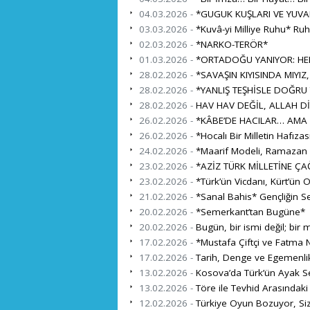
04.03.2026 -
*GUGUK KUŞLARI VE YUVA
03.03.2026 -
*Kuvâ-yi Milliye Ruhu* Ru
02.03.2026 -
*NARKO-TERÖR*
01.03.2026 -
*ORTADOĞU YANIYOR: HEDE
28.02.2026 -
*SAVAŞIN KIYISINDA MIYIZ,
28.02.2026 -
*YANLIŞ TEŞHİSLE DOĞRU
28.02.2026 -
HAV HAV DEĞİL, ALLAH Dİ
26.02.2026 -
*KÂBE’DE HACILAR… AMA 
26.02.2026 -
*Hocalı Bir Milletin Hafıza
24.02.2026 -
*Maarif Modeli, Ramazan ve
23.02.2026 -
*AZİZ TÜRK MİLLETİNE ÇA
23.02.2026 -
*Türk’ün Vicdanı, Kürt’ün 
21.02.2026 -
*Sanal Bahis* Gençliğin S
20.02.2026 -
*Semerkant’tan Bugüne*
20.02.2026 -
Bugün, bir ismi değil; bir mi
17.02.2026 -
*Mustafa Çiftçi ve Fatma N
17.02.2026 -
Tarih, Denge ve Egemenli
13.02.2026 -
Kosova’da Türk’ün Ayak Se
13.02.2026 -
Töre ile Tevhid Arasındaki
12.02.2026 -
Türkiye Oyun Bozuyor, Si