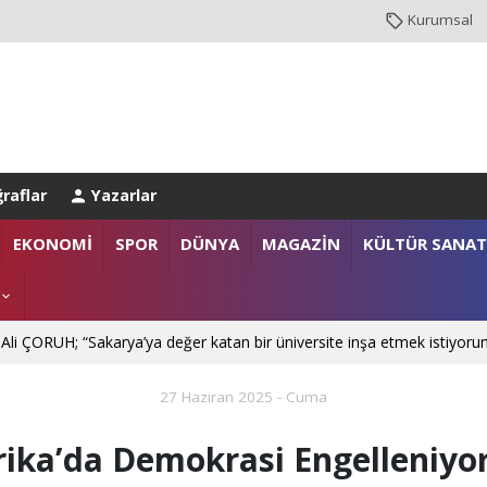
Kurumsal
raflar
Yazarlar
NBUL EMNİYET MÜDÜRLÜĞÜ’NE ATANDI
EKONOMİ
SPOR
DÜNYA
MAGAZİN
KÜLTÜR SANAT
. Mehmet SARIBIYIK'a vefa ziyareti
 Ali ÇORUH; “Sakarya’ya değer katan bir üniversite inşa etmek istiyoru
27 Haziran 2025 - Cuma
ika’da Demokrasi Engelleniyo