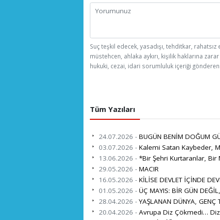
Suç teşkil edecek, yasadışı, tehditkar, rahatsız 
müstehcen, ahlaka aykırı, kişilik haklarına zarar
hukuki, cezai, idari sorumluluk içeriği gönderen 
Tüm Yazıları
24.07.2026 -
BUGÜN BENİM DOĞUM G
03.07.2026 -
Kalemi Satan Kaybeder, Mi
13.06.2026 -
*Bir Şehri Kurtaranlar, Bir 
29.05.2026 -
MACIR
16.05.2026 -
KİLİSE DEVLET İÇİNDE DEV
01.05.2026 -
ÜÇ MAYIS: BİR GÜN DEĞİL
28.04.2026 -
YAŞLANAN DÜNYA, GENÇ TÜ
20.04.2026 -
Avrupa Diz Çökmedi… Diz 