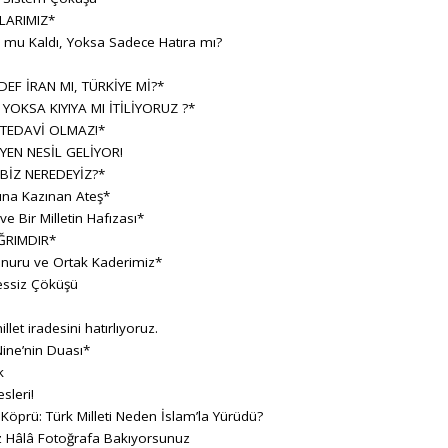
LARIMIZ*
h mu Kaldı, Yoksa Sadece Hatıra mı?
F İRAN MI, TÜRKİYE Mİ?*
 YOKSA KIYIYA MI İTİLİYORUZ ?*
 TEDAVİ OLMAZ!*
YEN NESİL GELİYOR!
BİZ NEREDEYİZ?*
sına Kazınan Ateş*
 Bir Milletin Hafızası*
ĞRIMDIR*
Onuru ve Ortak Kaderimiz*
essiz Çöküşü
llet iradesini hatırlıyoruz.
ine’nin Duası*
k
sleri!
 Köprü: Türk Milleti Neden İslam’la Yürüdü?
z Hâlâ Fotoğrafa Bakıyorsunuz