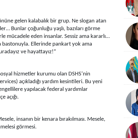
nüne gelen kalabalık bir grup. Ne slogan atan
tler… Bunlar çoğunluğu yaşlı, bazıları görme
klerle mücadele eden insanlar. Sessiz ama kararlı…
a bastonuyla. Ellerinde pankart yok ama
 buradayız ve hayattayız!”
n sosyal hizmetler kurumu olan DSHS’nin
vices) açıkladığı yardım kesintileri. Bu yeni
 engellilere yapılacak federal yardımlar
çe açığı.
sele, insanın bir kenara bırakılması. Mesele,
amelesi görmesi.