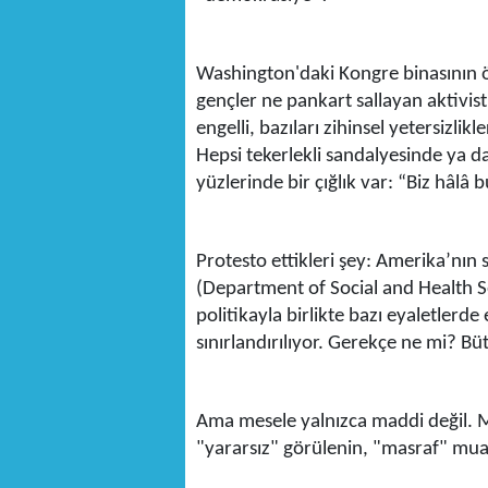
Washington'daki Kongre binasının ö
gençler ne pankart sallayan aktivis
engelli, bazıları zihinsel yetersizli
Hepsi tekerlekli sandalyesinde ya d
yüzlerinde bir çığlık var: “Biz hâlâ
Protesto ettikleri şey: Amerika’nı
(Department of Social and Health Ser
politikayla birlikte bazı eyaletlerde
sınırlandırılıyor. Gerekçe ne mi? Büt
Ama mesele yalnızca maddi değil. Me
"yararsız" görülenin, "masraf" mu