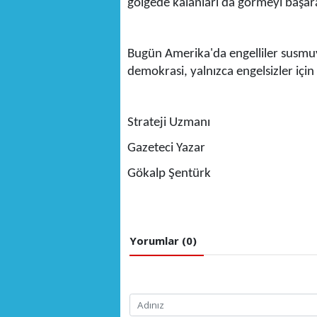
gölgede kalanları da görmeyi başara
Bugün Amerika'da engelliler susmuyo
demokrasi, yalnızca engelsizler için
Strateji Uzmanı
Gazeteci Yazar
Gökalp Şentürk
Yorumlar (0)