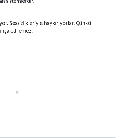
n sistemlerdir.
r. Sessizlikleriyle haykırıyorlar. Çünkü
 inşa edilemez.
#