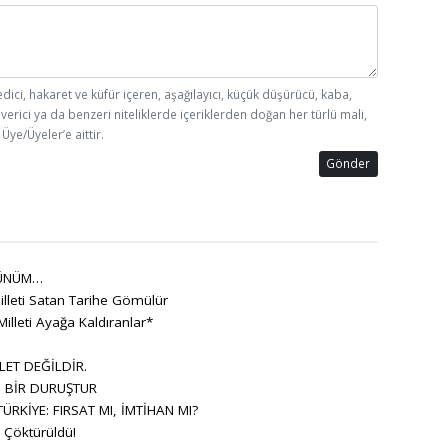
edici, hakaret ve küfür içeren, aşağılayıcı, küçük düşürücü, kaba,
 verici ya da benzeri niteliklerde içeriklerden doğan her türlü mali,
Üye/Üyeler’e aittir.
Gönder
ÜNÜM…
lleti Satan Tarihe Gömülür
Milleti Ayağa Kaldıranlar*
LET DEĞİLDİR.
, BİR DURUŞTUR
RKİYE: FIRSAT MI, İMTİHAN MI?
Çöktürüldü!