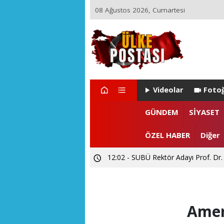
08 Ağustos 2026, Cumartesi
Videolar
Fotoğ
22:29 - ZEYNEP ARI TETİK İSTA
GÜNDEM
SİYASET
15:55 - Levent CANDAN'dan Prof. Dr
ÖZEL HABER
Diğer
12:02 - SUBÜ Rektör Adayı Prof. Dr.
Amer