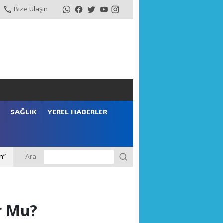
Bize Ulaşın
SAĞLIK
YEREL HABERLER
Ara
m”
r Mu?