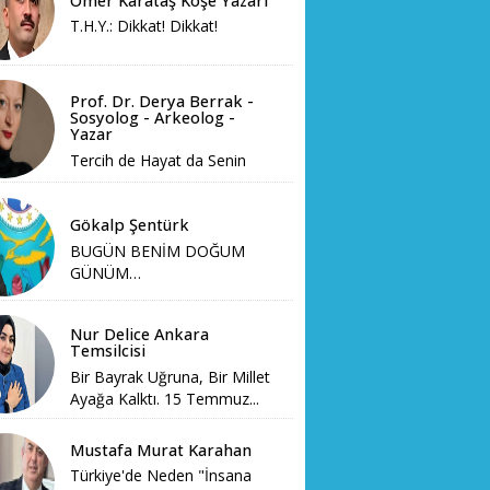
Ömer Karataş Köşe Yazarı
T.H.Y.: Dikkat! Dikkat!
Prof. Dr. Derya Berrak -
Sosyolog - Arkeolog -
Yazar
Tercih de Hayat da Senin
Gökalp Şentürk
BUGÜN BENİM DOĞUM
GÜNÜM…
Nur Delice Ankara
Temsilcisi
Bir Bayrak Uğruna, Bir Millet
Ayağa Kalktı. 15 Temmuz...
Mustafa Murat Karahan
Türkiye'de Neden "İnsana