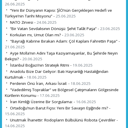
26.06.2025
“Yeni Bir Dünyanın Kapısı: ŞİÖ’nün Gerçekleşen Hedefi ve
Türkiye’nin Tarihi Misyonu” -
25.06.2025
NATO Zirvesi -
24.06.2025
“Bir Vatan Sevdalısının Dönüşü: Şehit Talât Paşa” -
23.06.2025
Korkulan mı, Umut Olan mı? -
23.06.2025
"Bayrağı Kabrine Bırakan Adam: Çöl Kaplanı Fahrettin Paşa" -
21.06.2025
Ayşe Molla’nın Adını Taşa Kazıyamayanlar, Bu Şehirde Neyin
Bekçisi? -
20.06.2025
İstanbul Boğazı’nın Stratejik Ritmi -
19.06.2025
Anadolu Bize Dar Geliyor: Batı Hayranlığı Hastalığından
Kurtulmak -
18.06.2025
Perdenin Önü İran, Arkası İsrail: -
18.06.2025
"Vadedilmiş Topraklar" ve Bölgesel Çatışmaların Gölgesinde
Kürtlerin Konumu -
17.06.2025
İran Kimliği Üzerine Bir Sorgulama: -
16.06.2025
Ortadoğu’nun Barut Fıçısı: Yeni Bir Savaşın Eşiğinde mi? -
15.06.2025
Unutmak İhanettir: Rodopların Bülbülünü Robota Çevirdiler -
14.06.2025