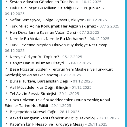
Şeytan Adası’na Gönderilen Türk Polisi -
10.12.2025
Deli Halid Paşa: Bu Milletin Özlediği Dik Duruşun Adı -
09.12.2025
Saflar Sertleşiyor, Gölge Siyaset Çöküyor -
08.12.2025
Türk Milleti Adına Konuşmak Her Ağıza Yakışmaz -
07.12.2025
Han Duvarlarına Kazınan Vatan Dersi -
07.12.2025
Nerede Bu Vicdan… Nerede Bu Merhamet? -
06.12.2025
Türk Devletine Meydan Okuyan Büyükelçiye Net Cevap -
06.12.2025
Nereye Gidiyor Bu Toplum? -
05.12.2025
Cengiz Han Müslüman Olsaydı… -
04.12.2025
Bese Hozat’ın Sözleri - Terörün Yeni Maskesi ve Türk–Kürt
Kardeşliğine Atılan Bir Sabotaj -
02.12.2025
Burası Türkiye, Barzanistan Değil! -
01.12.2025
Asıl Mücadele İkrar Değil, Bilinçtir -
01.12.2025
Tel Aviv’in Sessiz Stratejisi -
30.11.2025
Coca-Cola’nın Teklifini Reddedenler Onurla Yazıldı; Kabul
Edenler Tarihe Not Edildi -
29.11.2025
Beştepe’den Küresel Çağrı -
28.11.2025
Askerî Dengenin Yeni Efendisi: Avuç İçi Teknoloji -
27.11.2025
Papa’nın İznik Hesabı ve Türkiye’ye Mesajı -
26.11.2025