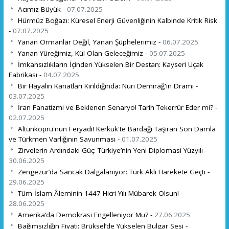
Acımız Büyük -
07.07.2025
Hürmüz Boğazı: Küresel Enerji Güvenliğinin Kalbinde Kritik Risk
-
07.07.2025
Yanan Ormanlar Değil, Yanan Şüphelerimiz -
06.07.2025
Yanan Yüreğimiz, Kül Olan Geleceğimiz -
05.07.2025
İmkansızlıkların İçinden Yükselen Bir Destan: Kayseri Uçak
Fabrikası -
04.07.2025
Bir Hayalin Kanatları Kırıldığında: Nuri Demirağ'ın Dramı -
03.07.2025
İran Fanatizmi ve Beklenen Senaryo! Tarih Tekerrür Eder mi? -
02.07.2025
Altunköprü'nün Feryadı! Kerkük'te Bardağı Taşıran Son Damla
ve Türkmen Varlığının Savunması -
01.07.2025
Zirvelerin Ardındaki Güç: Türkiye’nin Yeni Diplomasi Yüzyılı -
30.06.2025
Zengezur’da Sancak Dalgalanıyor: Türk Aklı Harekete Geçti -
29.06.2025
Tüm İslam Âleminin 1447 Hicri Yılı Mübarek Olsun! -
28.06.2025
Amerika’da Demokrasi Engelleniyor Mu? -
27.06.2025
Bağımsızlığın Fiyatı: Brüksel’de Yükselen Bulgar Sesi -