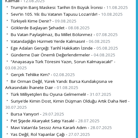
Kalmalı -
12.08.2025
Trump’ın Barış Maskesi: Tarihin En Büyük İronisi -
11.08.2025
Sevr’in 105. Yılı: Bu Vatanın Tapusu Lozan’dır! -
10.08.2025
Türkiyeli Kime Denir? -
09.08.2025
Göklerde Başlayan Şehadet -
08.08.2025
Bu Vatan Paylaşılmaz, Bu Millet Bölünmez -
07.08.2025
Vatandaşlığın Hürmeti Yerde Kalmasın! -
06.08.2025
Ege Adaları Gerçeği: Tarihî Hakikatin İzinde -
05.08.2025
Gündeme Dair Önemli Değerlendirmeler -
04.08.2025
“Anayasaya Türk Töresini Yazın, Sorun Kalmayacak!” -
03.08.2025
Gerçek Tehlike Kim? -
02.08.2025
Bir Orman Değil, Yürek Yandı: Bursa Kundakçısına ve
Arkasındaki İhanete Dair -
01.08.2025
Türk Milliyetçileri Bu Oyuna Gelmemeli! -
31.07.2025
Suriye’de Kimin Dost, Kimin Düşman Olduğu Artık Daha Net! -
30.07.2025
Bursa Yanıyor! -
29.07.2025
Pet Şişede Akaryakıt Satışı Yasak! -
28.07.2025
Mavi Vatan’da Sessiz Ama Kararlı Adım -
28.07.2025
Yas Değil, Rol Yapanlar Çağı -
27.07.2025