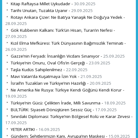
Kitap Raftaysa Millet Uykudadır -
30.09.2025
Tarihi Unutan, Tuzakta Uyanır -
29.09.2025
Rotayı Ankara Çizer: Ne Batı’ya Yanaşık Ne Doğu’ya Yedek -
28.09.2025
Gök Kubbenin Kalkanı: Türk’ün Hisarı, Turan’ın Nefesi -
27.09.2025
Kızıl Elma Mefküresi: Türk Dünyasının Bağımsızlık Teminatı -
26.09.2025
Gazze’nin Feryadı: İnsanlığın Vicdanı Sınanıyor -
25.09.2025
Türkiye’nin Onuru, Oval Ofis’in Gerçeği -
23.09.2025
Taşla Kudüs Sahiplenilmez -
22.09.2025
Mavi Vatan’da Kuşatmaya İzin Yok -
21.09.2025
İsrail’in Tuzakları ve Türkiye’nin Hazırlığı -
20.09.2025
Ne Amerika Ne Rusya: Türkiye Kendi Göğünü Kendi Korur -
19.09.2025
Türkiye’nin Gücü: Çelikten İrade, Milli Savunma -
18.09.2025
BULTÜRK: Siyaseti Dönüştüren Sessiz Güç -
17.09.2025
Sınırdaki Diplomasi: Türkiye’nin Bölgesel Rolü ve Karar Zirvesi -
17.09.2025
YETER ARTIK! -
16.09.2025
Gündem: Şehitlerimizin Kanı, Avrupa’nın Maskesi -
15.09.2025