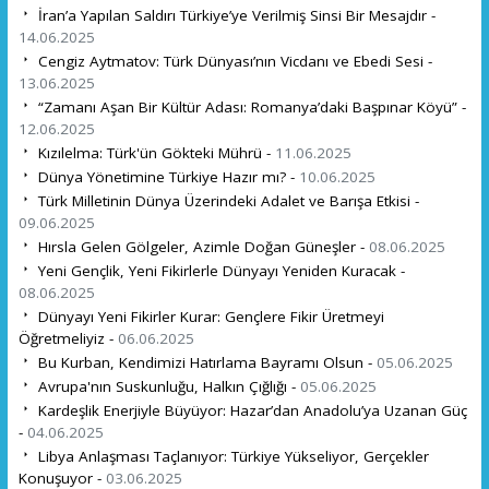
İran’a Yapılan Saldırı Türkiye’ye Verilmiş Sinsi Bir Mesajdır -
14.06.2025
Cengiz Aytmatov: Türk Dünyası’nın Vicdanı ve Ebedi Sesi -
13.06.2025
“Zamanı Aşan Bir Kültür Adası: Romanya’daki Başpınar Köyü” -
12.06.2025
Kızılelma: Türk'ün Gökteki Mührü -
11.06.2025
Dünya Yönetimine Türkiye Hazır mı? -
10.06.2025
Türk Milletinin Dünya Üzerindeki Adalet ve Barışa Etkisi -
09.06.2025
Hırsla Gelen Gölgeler, Azimle Doğan Güneşler -
08.06.2025
Yeni Gençlik, Yeni Fikirlerle Dünyayı Yeniden Kuracak -
08.06.2025
Dünyayı Yeni Fikirler Kurar: Gençlere Fikir Üretmeyi
Öğretmeliyiz -
06.06.2025
Bu Kurban, Kendimizi Hatırlama Bayramı Olsun -
05.06.2025
Avrupa'nın Suskunluğu, Halkın Çığlığı -
05.06.2025
Kardeşlik Enerjiyle Büyüyor: Hazar’dan Anadolu’ya Uzanan Güç
-
04.06.2025
Libya Anlaşması Taçlanıyor: Türkiye Yükseliyor, Gerçekler
Konuşuyor -
03.06.2025