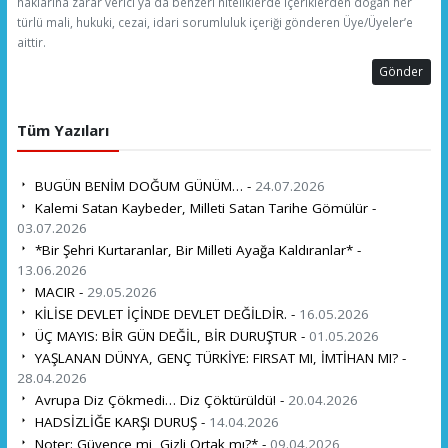
haklarına zarar verici ya da benzeri niteliklerde içeriklerden doğan her
türlü mali, hukuki, cezai, idari sorumluluk içeriği gönderen Üye/Üyeler’e
aittir.
Gönder
Tüm Yazıları
BUGÜN BENİM DOĞUM GÜNÜM… -
24.07.2026
Kalemi Satan Kaybeder, Milleti Satan Tarihe Gömülür -
03.07.2026
*Bir Şehri Kurtaranlar, Bir Milleti Ayağa Kaldıranlar* -
13.06.2026
MACIR -
29.05.2026
KİLİSE DEVLET İÇİNDE DEVLET DEĞİLDİR. -
16.05.2026
ÜÇ MAYIS: BİR GÜN DEĞİL, BİR DURUŞTUR -
01.05.2026
YAŞLANAN DÜNYA, GENÇ TÜRKİYE: FIRSAT MI, İMTİHAN MI? -
28.04.2026
Avrupa Diz Çökmedi… Diz Çöktürüldü! -
20.04.2026
HADSİZLİĞE KARŞI DURUŞ -
14.04.2026
Noter: Güvence mi, Gizli Ortak mı?* -
09.04.2026