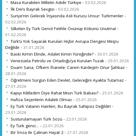
Masa Kurabilen Milletin Adıdır Türkiye -
03.02.2026
İlk Ders Bayrak Sevgisi -
03.02.2026
Suriye’nin Gelecek İnşasında Asli Kurucu Unsur: Türkmenler -
02.02.2026
Silkelen Ey Türk Genci! Fetihle Övünüp Kökünü Unutma! -
01.02.2026
Türk’ü Yok Sayarak Kurulan Hiçbir Avrupa Dengesi Meşru
Değildir -
31.01.2026
Baskı Kimin Elinde, Adalet Kimin Yüreğinde? -
30.01.2026
Venezüela Petrolü ve Ortadoğu’ya Kurulan Tuzak -
29.01.2026
Duam Sana, Öfkem İhanete: Canım Kardeşim Onur Şahbaz -
28.01.2026
Öğretmeni Sürgün Eden Devlet, Geleceğini Ayakta Tutamaz -
27.01.2026
Kapıyı Kilitledim Diye Rahat Mısın Türk Babası? -
25.01.2026
Hafıza Seçenlerin Adaleti Olmaz -
25.01.2026
Ey Türk Vatanın Hainleri, Bu Bayrak Sahipsiz Değildir! -
23.01.2026
Susturulamayan Türk Sözü -
22.01.2026
Ey Türk genci… -
22.01.2026
Bir İmza ile Çalınan Hayat 2 -
21.01.2026