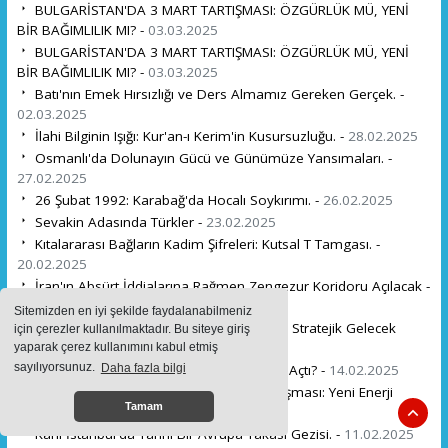
BULGARİSTAN'DA 3 MART TARTIŞMASI: ÖZGÜRLÜK MÜ, YENİ
BİR BAĞIMLILIK MI? -
03.03.2025
BULGARİSTAN'DA 3 MART TARTIŞMASI: ÖZGÜRLÜK MÜ, YENİ
BİR BAĞIMLILIK MI? -
03.03.2025
Batı'nın Emek Hırsızlığı ve Ders Almamız Gereken Gerçek. -
02.03.2025
İlahi Bilginin Işığı: Kur'an-ı Kerim'in Kusursuzluğu. -
28.02.2025
Osmanlı'da Dolunayın Gücü ve Günümüze Yansımaları. -
27.02.2025
26 Şubat 1992: Karabağ'da Hocalı Soykırımı. -
26.02.2025
Sevakin Adasında Türkler -
23.02.2025
Kıtalararası Bağların Kadim Şifreleri: Kutsal T Tamgası. -
20.02.2025
İran'ın Absürt İddialarına Rağmen Zengezur Koridoru Açılacak -
17.02.2025
Sitemizden en iyi şekilde faydalanabilmeniz
Avrupa'nın Türkiye'ye Olan Bağımlılığı ve Stratejik Gelecek
için çerezler kullanılmaktadır. Bu siteye giriş
Rafet ULUTÜRK . -
16.02.2025
yaparak çerez kullanımını kabul etmiş
sayılıyorsunuz.
Daha fazla bilgi
Pislikten Medeniyete: Avrupa Nasıl Arayı Açtı? -
14.02.2025
Türkiye ve Pakistan'dan Dev Petrol Anlaşması: Yeni Enerji
Tamam
Stratejisi! -
12.02.2025
Karlı İstanbul'da Tarihi Bir Avrupa Yakası Gezisi. -
11.02.2025