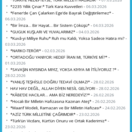
*TÜRKİYE HEDEFTEYSE, TÜRK MİLLETİ HAZIRDIR* -
07.03.2026
*2235 Yıllık Çınar:* Türk Kara Kuvvetleri -
06.03.2026
*Fener’de Çan Çalarken Ege’de Bayrak Değiştirilemez* -
06.03.2026
*Bir İmza… Bir Hayat… Bir Sistem Çöküşü* -
04.03.2026
*GUGUK KUŞLARI VE YUVALARIMIZ* -
04.03.2026
*Kuvâ-yi Milliye Ruhu* Ruh mu Kaldı, Yoksa Sadece Hatıra mı? -
03.03.2026
*NARKO-TERÖR* -
02.03.2026
*ORTADOĞU YANIYOR: HEDEF İRAN MI, TÜRKİYE Mİ?* -
01.03.2026
*SAVAŞIN KIYISINDA MIYIZ, YOKSA KIYIYA MI İTİLİYORUZ ?* -
28.02.2026
*YANLIŞ TEŞHİSLE DOĞRU TEDAVİ OLMAZ!* -
28.02.2026
HAV HAV DEĞİL, ALLAH DİYEN NESİL GELİYOR! -
28.02.2026
*KÂBE’DE HACILAR… AMA BİZ NEREDEYİZ?* -
26.02.2026
*Hocalı Bir Milletin Hafızasına Kazınan Ateş* -
26.02.2026
*Maarif Modeli, Ramazan ve Bir Milletin Hafızası* -
24.02.2026
*AZİZ TÜRK MİLLETİNE ÇAĞRIMDIR* -
23.02.2026
*Türk’ün Vicdanı, Kürt’ün Onuru ve Ortak Kaderimiz* -
23.02.2026