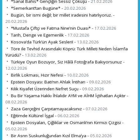
*Sanal Bahis* Gençliğin Sessiz Çöküşü -
21.02.2026
*Semerkant’tan Bugüne* -
20.02.2026
Bugün, bir ismi değil; bir millet iradesini hatırlıyoruz. -
20.02.2026
*Mustafa Çiftçi ve Fatma Nine’nin Duası* -
17.02.2026
Tarih, Denge ve Egemenlik -
17.02.2026
Kosova’da Türk’ün Ayak Sesleri! -
13.02.2026
Töre ile Tevhid Arasındaki Köprü: Türk Milleti Neden İslam’la
Yürüdü? -
13.02.2026
Türkiye Oyun Bozuyor, Siz Hâlâ Fotoğrafa Bakıyorsunuz -
12.02.2026
Birlik Lokması, Hızır Nefesi -
10.02.2026
Epstein Dosyası: Batı’nın Ahlak İntiharı -
09.02.2026
Kılık Kıyafet Üzerinden Nefret Suçu -
09.02.2026
Bu Bir Yaşama Hakkı İhlalidir AYM ve AİHM İçtihatları Açıktır -
08.02.2026
Zaza Gerçeğini Çarpıtamayacaksınız -
07.02.2026
Eğitimde Kültürel İşgal -
06.02.2026
Epstein Dosyaları, Çığlıklar ve Osmanlı’nın Kırmızı Çizgisi -
05.02.2026
Bir Asrın Suskunluğundan Kızıl Elma’ya -
05.02.2026