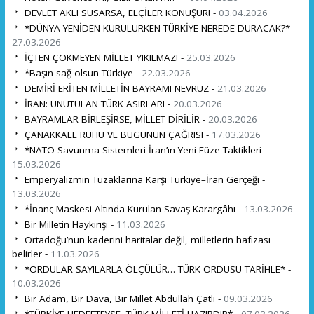
DEVLET AKLI SUSARSA, ELÇİLER KONUŞUR! -
03.04.2026
*DÜNYA YENİDEN KURULURKEN TÜRKİYE NEREDE DURACAK?* -
27.03.2026
İÇTEN ÇÖKMEYEN MİLLET YIKILMAZ! -
25.03.2026
*Başın sağ olsun Türkiye -
22.03.2026
DEMİRİ ERİTEN MİLLETİN BAYRAMI NEVRUZ -
21.03.2026
İRAN: UNUTULAN TÜRK ASIRLARI -
20.03.2026
BAYRAMLAR BİRLEŞİRSE, MİLLET DİRİLİR -
20.03.2026
ÇANAKKALE RUHU VE BUGÜNÜN ÇAĞRISI -
17.03.2026
*NATO Savunma Sistemleri İran’ın Yeni Füze Taktikleri -
15.03.2026
Emperyalizmin Tuzaklarına Karşı Türkiye–İran Gerçeği -
13.03.2026
*İnanç Maskesi Altında Kurulan Savaş Karargâhı -
13.03.2026
Bir Milletin Haykırışı -
11.03.2026
Ortadoğu’nun kaderini haritalar değil, milletlerin hafızası
belirler -
11.03.2026
*ORDULAR SAYILARLA ÖLÇÜLÜR… TÜRK ORDUSU TARİHLE* -
10.03.2026
Bir Adam, Bir Dava, Bir Millet Abdullah Çatlı -
09.03.2026