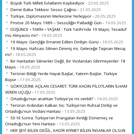
Büyük Türk Milleti Evlatlarını Kaybediyor -
22.05.2025
Demir Baba Tekkesi: Sessiz Çağrısı -
21.05.2025
Türkiye, Diplomasinin Merkezine Yerleşiyor -
20.05.2025
Pristoe 20 Mayıs 1989 – Sessizliğin Patladığı Gün -
19.05.2025
DÜŞÜNCE • TARİH • YAŞAM - Türk Tarihi'nde 19 Mayıs; Tesadüf
mü Alınyazısı mı? -
19.05.2025
19 Mayıs: Gençliğe Emanet Edilen Dirilişin Günü -
18.05.2025
19 Mayıs: Hafızası Silinen Direniş mi, Geleceğe Taşınan Mesaj
mı? -
18.05.2025
Bir Haritadan Silinenler Değil, Bir Vicdandan Silinmeyenler: 18
Mayıs -
18.05.2025
Terörün Bittiği Yerde Hayat Başlar, Yatırım Başlar, Türkiye
Büyür -
17.05.2025
GÖKYÜZÜNE AÇILAN CESARET: TÜRK KADIN PİLOTLARIN İLHAM
VEREN UÇUŞU -
17.05.2025
Ortadoğu'nun anahtarı Türkiye'ye mi verildi? -
14.05.2025
Terörün Ardından Kalkan Sis: Türkiye'nin Ruhsal Dirilişi ve
Ortadoğu'nun Vicdani Haritası -
13.05.2025
50 Yıl Sonra: Türkiye'nin Prangaları Kırdığı Dönemeç ve
Ortadoğu'nun Yeni Haritası -
13.05.2025
HER ŞEYİ BİLEN DEĞİL, KADİR KIYMET BİLEN İNSANLAR OLSUN