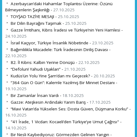
Azerbaycan’daki Hahamlar Toplantısı Üzerine: Özünü
Bilmeyenlerin Şaşkınlığı -
27.10.2025
TOYŞAD TAZİYE MESAJI -
25.10.2025
Bir Dilin Bayrağını Taşımak -
25.10.2025
Gazze İmtihanı, Kıbrıs İradesi ve Türkiye’nin Yeni Hamlesi -
24.10.2025
İsrail Kaçıyor, Türkiye İnsanlık Nöbetinde -
23.10.2025
Bağımlılıkla Mücadele: Türk İradesinin Diriliş Davası -
22.10.2025
82. İl Kıbrıs: Kalbin Yerine Dönüşü -
22.10.2025
“Defolun! Yahudi Uşakları” -
21.10.2025
Kudüs’ün Yolu Yine Şam’dan mı Geçecek? -
20.10.2025
“364 Gün O Gün”: Kalemle Yazılmış Bir Minnet Destanı -
19.10.2025
Bir Zamanlar İnsan Vardı -
18.10.2025
Gazze: Ateşkesin Ardındaki Yarım Barış -
17.10.2025
“Mavi Vatan’da Yükselen Ses: Dosta Güven, Düşmana Korku” -
16.10.2025
"41 İrade, 1 Vicdan: Kocaeli’den Türkiye’ye Umut Çağrısı" -
14.10.2025
Bir Nesli Kaybediyoruz: Görmezden Gelinen Yangın -