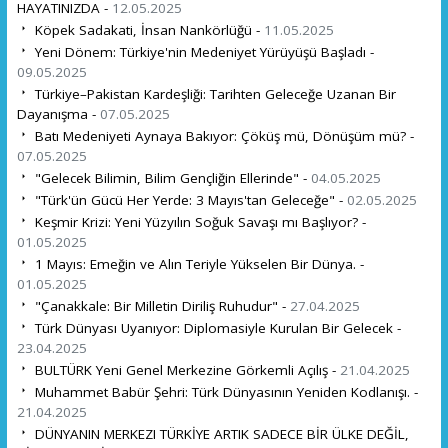
HAYATINIZDA -
12.05.2025
Köpek Sadakati, İnsan Nankörlüğü -
11.05.2025
Yeni Dönem: Türkiye'nin Medeniyet Yürüyüşü Başladı -
09.05.2025
Türkiye–Pakistan Kardeşliği: Tarihten Geleceğe Uzanan Bir
Dayanışma -
07.05.2025
Batı Medeniyeti Aynaya Bakıyor: Çöküş mü, Dönüşüm mü? -
07.05.2025
"Gelecek Bilimin, Bilim Gençliğin Ellerinde" -
04.05.2025
"Türk'ün Gücü Her Yerde: 3 Mayıs'tan Geleceğe" -
02.05.2025
Keşmir Krizi: Yeni Yüzyılın Soğuk Savaşı mı Başlıyor? -
01.05.2025
1 Mayıs: Emeğin ve Alın Teriyle Yükselen Bir Dünya. -
01.05.2025
"Çanakkale: Bir Milletin Diriliş Ruhudur" -
27.04.2025
Türk Dünyası Uyanıyor: Diplomasiyle Kurulan Bir Gelecek -
23.04.2025
BULTÜRK Yeni Genel Merkezine Görkemli Açılış -
21.04.2025
Muhammet Babür Şehri: Türk Dünyasının Yeniden Kodlanışı. -
21.04.2025
DÜNYANIN MERKEZI TÜRKİYE ARTIK SADECE BİR ÜLKE DEĞİL,