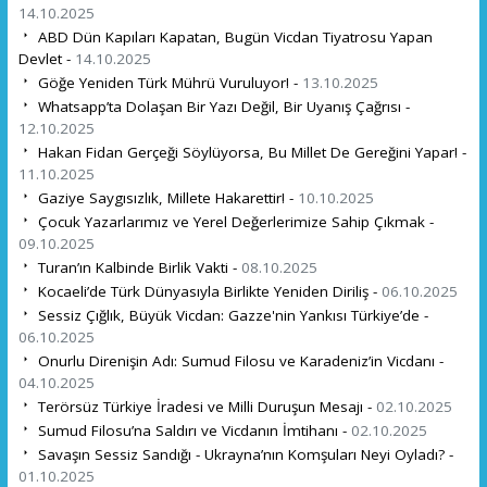
14.10.2025
ABD Dün Kapıları Kapatan, Bugün Vicdan Tiyatrosu Yapan
Devlet -
14.10.2025
Göğe Yeniden Türk Mührü Vuruluyor! -
13.10.2025
Whatsapp’ta Dolaşan Bir Yazı Değil, Bir Uyanış Çağrısı -
12.10.2025
Hakan Fidan Gerçeği Söylüyorsa, Bu Millet De Gereğini Yapar! -
11.10.2025
Gaziye Saygısızlık, Millete Hakarettir! -
10.10.2025
Çocuk Yazarlarımız ve Yerel Değerlerimize Sahip Çıkmak -
09.10.2025
Turan’ın Kalbinde Birlik Vakti -
08.10.2025
Kocaeli’de Türk Dünyasıyla Birlikte Yeniden Diriliş -
06.10.2025
Sessiz Çığlık, Büyük Vicdan: Gazze'nin Yankısı Türkiye’de -
06.10.2025
Onurlu Direnişin Adı: Sumud Filosu ve Karadeniz’in Vicdanı -
04.10.2025
Terörsüz Türkiye İradesi ve Milli Duruşun Mesajı -
02.10.2025
Sumud Filosu’na Saldırı ve Vicdanın İmtihanı -
02.10.2025
Savaşın Sessiz Sandığı - Ukrayna’nın Komşuları Neyi Oyladı? -
01.10.2025