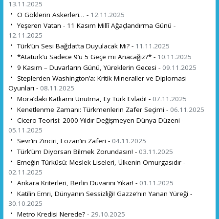
13.11.2025
O Göklerin Askerleri… -
12.11.2025
Yeşeren Vatan - 11 Kasım Millî Ağaçlandırma Günü -
12.11.2025
Türk’ün Sesi Bağdat’ta Duyulacak Mı? -
11.11.2025
*Atatürk’ü Sadece 9’u 5 Geçe mi Anacağız?* -
10.11.2025
9 Kasım – Duvarların Günü, Yüreklerin Gecesi -
09.11.2025
Steplerden Washington’a: Kritik Mineraller ve Diplomasi
Oyunları -
08.11.2025
Mora’daki Katliamı Unutma, Ey Türk Evladı! -
07.11.2025
Kenetlenme Zamanı: Türkmenlerin Zafer Seçimi -
06.11.2025
Cicero Teorisi: 2000 Yıldır Değişmeyen Dünya Düzeni -
05.11.2025
Sevr’in Zinciri, Lozan’ın Zaferi -
04.11.2025
Türk’üm Diyorsan Bilmek Zorundasın! -
03.11.2025
Emeğin Türküsü: Meslek Liseleri, Ülkenin Omurgasıdır -
02.11.2025
Ankara Kriterleri, Berlin Duvarını Yıkar! -
01.11.2025
Katilin Emri, Dünyanın Sessizliği! Gazze’nin Yanan Yüreği -
30.10.2025
Metro Kredisi Nerede? -
29.10.2025