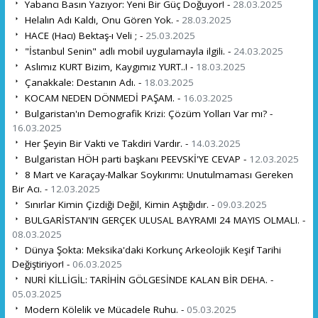
Yabancı Basın Yazıyor: Yeni Bir Güç Doğuyor! -
28.03.2025
Helalın Adı Kaldı, Onu Gören Yok. -
28.03.2025
HACE (Hacı) Bektaş-ı Veli ; -
25.03.2025
"İstanbul Senin" adlı mobil uygulamayla ilgili. -
24.03.2025
Aslımız KURT Bizim, Kaygımız YURT..! -
18.03.2025
Çanakkale: Destanın Adı. -
18.03.2025
KOCAM NEDEN DÖNMEDİ PAŞAM. -
16.03.2025
Bulgaristan'ın Demografik Krizi: Çözüm Yolları Var mı? -
16.03.2025
Her Şeyin Bir Vakti ve Takdiri Vardır. -
14.03.2025
Bulgaristan HÖH parti başkanı PEEVSKİ'YE CEVAP -
12.03.2025
8 Mart ve Karaçay-Malkar Soykırımı: Unutulmaması Gereken
Bir Acı. -
12.03.2025
Sınırlar Kimin Çizdiği Değil, Kimin Aştığıdır. -
09.03.2025
BULGARİSTAN'IN GERÇEK ULUSAL BAYRAMI 24 MAYIS OLMALI. -
08.03.2025
Dünya Şokta: Meksika'daki Korkunç Arkeolojik Keşif Tarihi
Değiştiriyor! -
06.03.2025
NURİ KİLLİGİL: TARİHİN GÖLGESİNDE KALAN BİR DEHA. -
05.03.2025
Modern Kölelik ve Mücadele Ruhu. -
05.03.2025