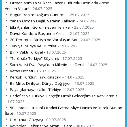
Ormanlarımıza Suikast: Lazer Güdümlü Dronlarla Ateşe
Verilen Vatan! -
26.07.2025
Bugün Benim Doğum Günüm… -
25.07.2025
Yanan Orman Değil, Vatanın Kalbidir! -
24.07.2025
Etki Ajanları: Görünmeyen Tehlike! -
22.07.2025
Davut Koridoru Başlarına Yıkıldı! -
21.07.2025
20 Temmuz: Dirilişin ve Varoluşun Adı -
20.07.2025
Türkiye, Suriye ve Dürziler -
19.07.2025
Birlik Vakti Türkiye! -
18.07.2025
“Terörsüz Türkiye” Söylemi: -
17.07.2025
Şam Valisi Esat Paşa'dan Milletimize Ders! -
16.07.2025
Vatan Nöbeti -
15.07.2025
Kerkük Türktür, Türk Kalacak! -
14.07.2025
Bir Millet Diriliyor, Dünya Değişiyor -
13.07.2025
Paylaşılamayan Ülke: Türkiye -
12.07.2025
Hedefler ve Türkiye Gerçeği: Ortak Geleceğimize Katkılarımız -
11.07.2025
50 Liradaki Hüzünlü Kadın! Fatma Aliye Hanım ve Yürek Burkan
İbret -
10.07.2025
Urmu'nun Gözyaşı -
09.07.2025
Kaybolan Değerler ve Artan Özlem -
08.07.2025