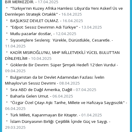
BİR MERKEZDİR. -
17.04.2025
"Türkiye'nin Kuzey Afrika Hamlesi: Libya'da Yeni Askerî Üs ve
Derinleşen Stratejik Ortaklık" -
16.04.2025
BAŞLIKSIZ DEVLET OLMAZ. -
16.04.2025
"Edpot: Sessiz Devrimin Adı Türkiye" -
13.04.2025
Mutlu pazarlar dostlar, -
12.04.2025
Siyasetçilere Sesleniş: Yürekle, Dürüstlükle, Cesaretle. -
11.04.2025
KADİR MISIROĞLU'NU, MHP MİLLETVEKİLİ YÜCEL BULUT'TAN
DİNLEYELİM! -
10.04.2025
Göklerde Bir Devrim: Süper Şimşek Hedefi 12'den Vurdu! -
09.04.2025
Bulgaristan da bir Devlet Adamından Fazlası: İvelin
Mihaylov'un Sessiz Devrimi -
08.04.2025
Sıra ABD de Dağıl Amerika, Dağıl! -
07.04.2025
Baharla Gelen Umut. -
06.04.2025
"Özgür Özel Çıtayı Aştı: Tarihe, Millete ve Hafızaya Saygısızlık" -
06.04.2025
Türk Milleti, Kapanmayan Bir Kitaptır. -
01.04.2025
İslam Dünyasının Birliği: Çeşitlilik İçinde Güç ve Saygı. -
29.03.2025