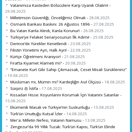
Vatanımıza Kasteden Bölücülere Karşı Uyanık Olalım! -
29.08.2025
Milletimizin Güvenliği, Önceliğimiz Olmalı -
28.08.2025
Osmanlı Bankası Baskını: 26 Ağustos 1896 -
27.08.2025
Bu Vatan Kanla Alındı, Kanla Korunur! -
26.08.2025
Türkiye’ye Felaket Senaryosunun İlk Adımı! -
25.08.2025
Derince’de Yürekler Kenetlendi -
23.08.2025
Filistin Yönetimi Ayrı, Halk Ayrı! -
22.08.2025
Kürtçe Öğretmeni Aranıyor! -
21.08.2025
Fırat’ta Kıyamet Alameti mi? -
20.08.2025
“Emanete Kurt Gibi Sahip Çıkmazsak, Ceset Misali Sürükleniriz”
-
19.08.2025
Müslüman mı, Mümin mi? Kardeşliğin Asıl Ölçüsü -
18.08.2025
Sürpriz (!) İstifa -
17.08.2025
Kıssadan Hisse: Koyunlarını Korumak İçin Vatanını Satanlar -
15.08.2025
Ekümenik Masalı ve Türkiye’nin Suskunluğu -
15.08.2025
Türk’ün Unuttuğu Kutsal İzler -
14.08.2025
Mer'a: Milletin Nefesi, Vatanın Namusu -
13.08.2025
Zengezur’da 99 Yıllık Tuzak: Türk’ün Kapısı, Türk’ün Elinde