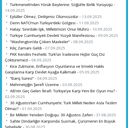
Türkmeneli’nden Yörük Beylerine: Söğüt’te Birlik Yürüyüşü -
14.09.2025
Eylüller Ölmez, Dirilişimiz Ölümsüzdür -
13.09.2025
Derin NATO’nun Türkiye’deki Gölgesi -
11.09.2025
Hatay: Sınırdaki Işık, Milletimizin Onur Mührü -
10.09.2025
Türkiye Cumhuriyeti Devleti Yüzyılı Manifestosu -
09.09.2025
“Washington’da Çöken Maskeler” -
08.09.2025
Kılıç Zamanı Geldi -
07.09.2025
PKK Kendini Feshetti: Türk’ün İradesine Hiçbir Güç Diz
Çöktüremez! -
06.09.2025
Kira Zulmüne, Enflasyon Oyunlarına ve Emekli Hakkı
Gasplarına Karşı Devlet Ayağa Kalkmalı! -
05.09.2025
“Barış Süreci” -
04.09.2025
Mehmetçiğin Şerefi Üzerine -
03.09.2025
AB’nin Geç Gelen İtirafı: Türkiye’ye Karşı Yeni Bir Oyun mu? -
02.09.2025
30 Ağustos’tan Cumhuriyet’e: Türk Milleti Neden Asla Teslim
Olmaz? -
01.09.2025
Bir Milletin Yeniden Doğuşu: 30 Ağustos Zaferi -
31.08.2025
Sahte Dindarlığın Karşısında Susmak, Çürümenin En Büyük
Sebebidir -
30.08.2025