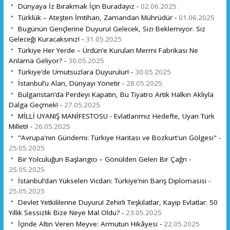
Dünyaya İz Bırakmak İçin Buradayız -
02.06.2025
Türklük – Ateşten İmtihan, Zamandan Mührüdür -
01.06.2025
Bugünün Gençlerine Duyuru! Gelecek, Sizi Beklemiyor. Siz
Geleceği Kuracaksınız! -
31.05.2025
Türkiye Her Yerde – Ürdün’e Kurulan Mermi Fabrikası Ne
Anlama Geliyor? -
30.05.2025
Türkiye’de Umutsuzlara Duyurulur! -
30.05.2025
İstanbul’u Alan, Dünyayı Yönetir -
28.05.2025
Bulgaristan’da Perdeyi Kapatın, Bu Tiyatro Artık Halkın Aklıyla
Dalga Geçmek! -
27.05.2025
MİLLİ UYANIŞ MANİFESTOSU - Evlatlarımız Hedefte, Uyan Türk
Milleti! -
26.05.2025
"Avrupa'nın Gündemi: Türkiye Haritası ve Bozkurt'un Gölgesi" -
25.05.2025
Bir Yolculuğun Başlangıcı – Gönülden Gelen Bir Çağrı -
25.05.2025
İstanbul’dan Yükselen Vicdan: Türkiye’nin Barış Diplomasisi -
25.05.2025
Devlet Yetkililerine Duyuru! Zehirli Teşkilatlar, Kayıp Evlatlar: 50
Yıllık Sessizlik Bize Neye Mal Oldu? -
23.05.2025
İçinde Altın Veren Meyve: Armutun Hikâyesi -
22.05.2025