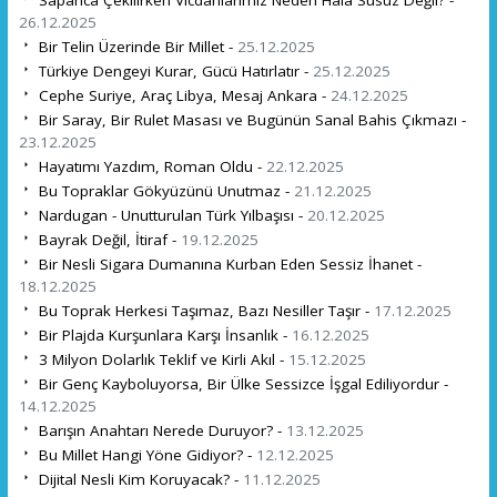
Sapanca Çekilirken Vicdanlarımız Neden Hâlâ Susuz Değil? -
26.12.2025
Bir Telin Üzerinde Bir Millet -
25.12.2025
Türkiye Dengeyi Kurar, Gücü Hatırlatır -
25.12.2025
Cephe Suriye, Araç Libya, Mesaj Ankara -
24.12.2025
Bir Saray, Bir Rulet Masası ve Bugünün Sanal Bahis Çıkmazı -
23.12.2025
Hayatımı Yazdım, Roman Oldu -
22.12.2025
Bu Topraklar Gökyüzünü Unutmaz -
21.12.2025
Nardugan - Unutturulan Türk Yılbaşısı -
20.12.2025
Bayrak Değil, İtiraf -
19.12.2025
Bir Nesli Sigara Dumanına Kurban Eden Sessiz İhanet -
18.12.2025
Bu Toprak Herkesi Taşımaz, Bazı Nesiller Taşır -
17.12.2025
Bir Plajda Kurşunlara Karşı İnsanlık -
16.12.2025
3 Milyon Dolarlık Teklif ve Kirli Akıl -
15.12.2025
Bir Genç Kayboluyorsa, Bir Ülke Sessizce İşgal Ediliyordur -
14.12.2025
Barışın Anahtarı Nerede Duruyor? -
13.12.2025
Bu Millet Hangi Yöne Gidiyor? -
12.12.2025
Dijital Nesli Kim Koruyacak? -
11.12.2025