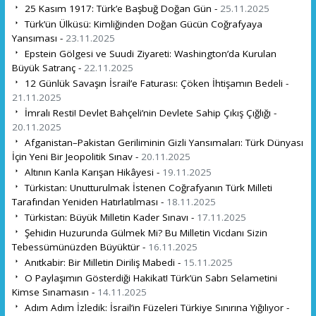
25 Kasım 1917: Türk’e Başbuğ Doğan Gün -
25.11.2025
Türk’ün Ülküsü: Kimliğinden Doğan Gücün Coğrafyaya
Yansıması -
23.11.2025
Epstein Gölgesi ve Suudi Ziyareti: Washington’da Kurulan
Büyük Satranç -
22.11.2025
12 Günlük Savaşın İsrail’e Faturası: Çöken İhtişamın Bedeli -
21.11.2025
İmralı Resti! Devlet Bahçeli’nin Devlete Sahip Çıkış Çığlığı -
20.11.2025
Afganistan–Pakistan Geriliminin Gizli Yansımaları: Türk Dünyası
İçin Yeni Bir Jeopolitik Sınav -
20.11.2025
Altının Kanla Karışan Hikâyesi -
19.11.2025
Türkistan: Unutturulmak İstenen Coğrafyanın Türk Milleti
Tarafından Yeniden Hatırlatılması -
18.11.2025
Türkistan: Büyük Milletin Kader Sınavı -
17.11.2025
Şehidin Huzurunda Gülmek Mi? Bu Milletin Vicdanı Sizin
Tebessümünüzden Büyüktür -
16.11.2025
Anıtkabir: Bir Milletin Diriliş Mabedi -
15.11.2025
O Paylaşımın Gösterdiği Hakikat! Türk’ün Sabrı Selametini
Kimse Sınamasın -
14.11.2025
Adım Adım İzledik: İsrail’in Füzeleri Türkiye Sınırına Yığılıyor -