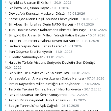
Ay-Yıldıza Uzanan El Kırılsın! -
20.01.2026
Bir İmza ile Çalınan Hayat -
19.01.2026
Devlet Aklı Konuştu, Maskeler Düştü -
19.01.2026
Karne Çocukların Değil, Aslında Ebeveynlerin -
18.01.2026
Bir Albay, Bir İtiraf ve Derin NATO Gerçeği -
17.01.2026
Türk Tıbbının Sessiz Kahramanı: Ahmet Hilmi Paşa -
15.01.2026
Bingöllü Bir Anne, Bir Milletin Yüreği Hatice Belgin -
15.01.2026
Halep’in Faturasını Öcalan’a Kesen Barzaniler -
13.01.2026
Bedava Yapay Zekâ, Pahalı Esaret -
13.01.2026
İran Düşerse Sıra Türkiye’dir -
11.01.2026
Kuklalar Sahnedeyken -
11.01.2026
Halep’te Türk’ün Vicdanı, Suriye’de Devletin Geri Dönüşü -
10.01.2026
Bir Millet, Bir Devlet ve Bir Kaldırım Taşı -
08.01.2026
Venezuela’dan Ankara’ya Uzanan Darbe Haritası -
07.01.2026
İsmini Kaybeden Millet, Kimliğini De Kaybeder -
06.01.2026
Terörün Takvimi Olmaz, Hedefi Hep Türkiye’dır -
30.12.2025
Bir Göl Susarsa, Bir Şehir Konuşamaz -
29.12.2025
Akdeniz’in Güneyindeki Türk Hafızası -
28.12.2025
Sezgin Tanrıkulu’na Açık Çağrıdır -
26.12.2025