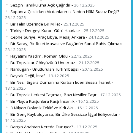
Sezgin Tanrıkulu’na Açık Çağrıdır -
26.12.2025
Sapanca Çekilirken Vicdanlarımız Neden Hâlâ Susuz Değil? -
26.12.2025
Bir Telin Üzerinde Bir Millet -
25.12.2025
Türkiye Dengeyi Kurar, Gücü Hatırlatır -
25.12.2025
Cephe Suriye, Araç Libya, Mesaj Ankara -
24.12.2025
Bir Saray, Bir Rulet Masası ve Bugünün Sanal Bahis Çıkmazı -
23.12.2025
Hayatımı Yazdım, Roman Oldu -
22.12.2025
Bu Topraklar Gökyüzünü Unutmaz -
21.12.2025
Nardugan - Unutturulan Türk Yılbaşısı -
20.12.2025
Bayrak Değil, İtiraf -
19.12.2025
Bir Nesli Sigara Dumanına Kurban Eden Sessiz İhanet -
18.12.2025
Bu Toprak Herkesi Taşımaz, Bazı Nesiller Taşır -
17.12.2025
Bir Plajda Kurşunlara Karşı İnsanlık -
16.12.2025
3 Milyon Dolarlık Teklif ve Kirli Akıl -
15.12.2025
Bir Genç Kayboluyorsa, Bir Ülke Sessizce İşgal Ediliyordur -
14.12.2025
Barışın Anahtarı Nerede Duruyor? -
13.12.2025