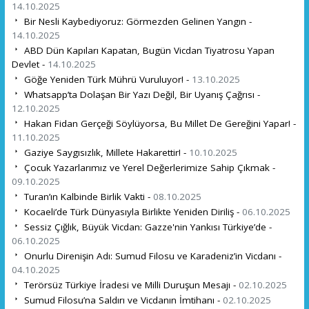
14.10.2025
Bir Nesli Kaybediyoruz: Görmezden Gelinen Yangın -
14.10.2025
ABD Dün Kapıları Kapatan, Bugün Vicdan Tiyatrosu Yapan
Devlet -
14.10.2025
Göğe Yeniden Türk Mührü Vuruluyor! -
13.10.2025
Whatsapp’ta Dolaşan Bir Yazı Değil, Bir Uyanış Çağrısı -
12.10.2025
Hakan Fidan Gerçeği Söylüyorsa, Bu Millet De Gereğini Yapar! -
11.10.2025
Gaziye Saygısızlık, Millete Hakarettir! -
10.10.2025
Çocuk Yazarlarımız ve Yerel Değerlerimize Sahip Çıkmak -
09.10.2025
Turan’ın Kalbinde Birlik Vakti -
08.10.2025
Kocaeli’de Türk Dünyasıyla Birlikte Yeniden Diriliş -
06.10.2025
Sessiz Çığlık, Büyük Vicdan: Gazze'nin Yankısı Türkiye’de -
06.10.2025
Onurlu Direnişin Adı: Sumud Filosu ve Karadeniz’in Vicdanı -
04.10.2025
Terörsüz Türkiye İradesi ve Milli Duruşun Mesajı -
02.10.2025
Sumud Filosu’na Saldırı ve Vicdanın İmtihanı -
02.10.2025