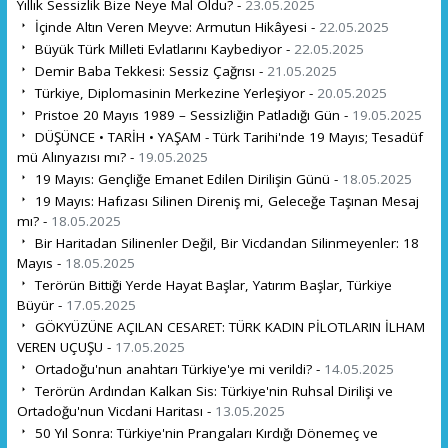
Yıllık Sessizlik Bize Neye Mal Oldu? -
23.05.2025
İçinde Altın Veren Meyve: Armutun Hikâyesi -
22.05.2025
Büyük Türk Milleti Evlatlarını Kaybediyor -
22.05.2025
Demir Baba Tekkesi: Sessiz Çağrısı -
21.05.2025
Türkiye, Diplomasinin Merkezine Yerleşiyor -
20.05.2025
Pristoe 20 Mayıs 1989 – Sessizliğin Patladığı Gün -
19.05.2025
DÜŞÜNCE • TARİH • YAŞAM - Türk Tarihi'nde 19 Mayıs; Tesadüf
mü Alınyazısı mı? -
19.05.2025
19 Mayıs: Gençliğe Emanet Edilen Dirilişin Günü -
18.05.2025
19 Mayıs: Hafızası Silinen Direniş mi, Geleceğe Taşınan Mesaj
mı? -
18.05.2025
Bir Haritadan Silinenler Değil, Bir Vicdandan Silinmeyenler: 18
Mayıs -
18.05.2025
Terörün Bittiği Yerde Hayat Başlar, Yatırım Başlar, Türkiye
Büyür -
17.05.2025
GÖKYÜZÜNE AÇILAN CESARET: TÜRK KADIN PİLOTLARIN İLHAM
VEREN UÇUŞU -
17.05.2025
Ortadoğu'nun anahtarı Türkiye'ye mi verildi? -
14.05.2025
Terörün Ardından Kalkan Sis: Türkiye'nin Ruhsal Dirilişi ve
Ortadoğu'nun Vicdani Haritası -
13.05.2025
50 Yıl Sonra: Türkiye'nin Prangaları Kırdığı Dönemeç ve