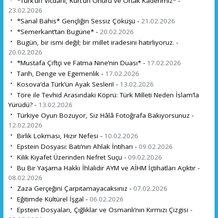
*Türk’ün Vicdanı, Kürt’ün Onuru ve Ortak Kaderimiz* -
23.02.2026
*Sanal Bahis* Gençliğin Sessiz Çöküşü -
21.02.2026
*Semerkant’tan Bugüne* -
20.02.2026
Bugün, bir ismi değil; bir millet iradesini hatırlıyoruz. -
20.02.2026
*Mustafa Çiftçi ve Fatma Nine’nin Duası* -
17.02.2026
Tarih, Denge ve Egemenlik -
17.02.2026
Kosova’da Türk’ün Ayak Sesleri! -
13.02.2026
Töre ile Tevhid Arasındaki Köprü: Türk Milleti Neden İslam’la
Yürüdü? -
13.02.2026
Türkiye Oyun Bozuyor, Siz Hâlâ Fotoğrafa Bakıyorsunuz -
12.02.2026
Birlik Lokması, Hızır Nefesi -
10.02.2026
Epstein Dosyası: Batı’nın Ahlak İntiharı -
09.02.2026
Kılık Kıyafet Üzerinden Nefret Suçu -
09.02.2026
Bu Bir Yaşama Hakkı İhlalidir AYM ve AİHM İçtihatları Açıktır -
08.02.2026
Zaza Gerçeğini Çarpıtamayacaksınız -
07.02.2026
Eğitimde Kültürel İşgal -
06.02.2026
Epstein Dosyaları, Çığlıklar ve Osmanlı’nın Kırmızı Çizgisi -