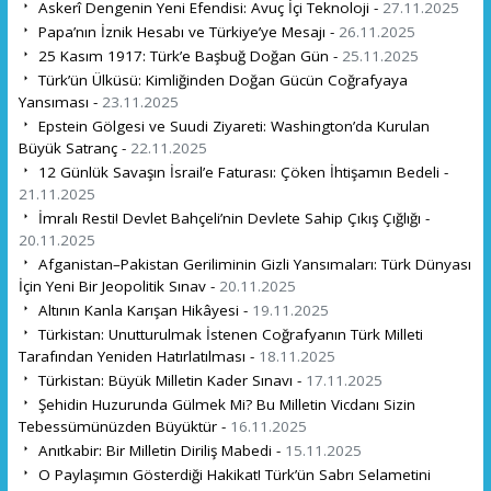
Askerî Dengenin Yeni Efendisi: Avuç İçi Teknoloji -
27.11.2025
Papa’nın İznik Hesabı ve Türkiye’ye Mesajı -
26.11.2025
25 Kasım 1917: Türk’e Başbuğ Doğan Gün -
25.11.2025
Türk’ün Ülküsü: Kimliğinden Doğan Gücün Coğrafyaya
Yansıması -
23.11.2025
Epstein Gölgesi ve Suudi Ziyareti: Washington’da Kurulan
Büyük Satranç -
22.11.2025
12 Günlük Savaşın İsrail’e Faturası: Çöken İhtişamın Bedeli -
21.11.2025
İmralı Resti! Devlet Bahçeli’nin Devlete Sahip Çıkış Çığlığı -
20.11.2025
Afganistan–Pakistan Geriliminin Gizli Yansımaları: Türk Dünyası
İçin Yeni Bir Jeopolitik Sınav -
20.11.2025
Altının Kanla Karışan Hikâyesi -
19.11.2025
Türkistan: Unutturulmak İstenen Coğrafyanın Türk Milleti
Tarafından Yeniden Hatırlatılması -
18.11.2025
Türkistan: Büyük Milletin Kader Sınavı -
17.11.2025
Şehidin Huzurunda Gülmek Mi? Bu Milletin Vicdanı Sizin
Tebessümünüzden Büyüktür -
16.11.2025
Anıtkabir: Bir Milletin Diriliş Mabedi -
15.11.2025
O Paylaşımın Gösterdiği Hakikat! Türk’ün Sabrı Selametini