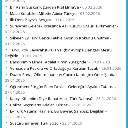
05.02.2026
Bir Asrın Suskunluğundan Kızıl Elma’ya -
05.02.2026
Masa Kurabilen Milletin Adıdır Türkiye -
03.02.2026
İlk Ders Bayrak Sevgisi -
03.02.2026
Suriye’nin Gelecek İnşasında Asli Kurucu Unsur: Türkmenler -
02.02.2026
Silkelen Ey Türk Genci! Fetihle Övünüp Kökünü Unutma! -
01.02.2026
Türk’ü Yok Sayarak Kurulan Hiçbir Avrupa Dengesi Meşru
Değildir -
31.01.2026
Baskı Kimin Elinde, Adalet Kimin Yüreğinde? -
30.01.2026
Venezüela Petrolü ve Ortadoğu’ya Kurulan Tuzak -
29.01.2026
Duam Sana, Öfkem İhanete: Canım Kardeşim Onur Şahbaz -
28.01.2026
Öğretmeni Sürgün Eden Devlet, Geleceğini Ayakta Tutamaz -
27.01.2026
Kapıyı Kilitledim Diye Rahat Mısın Türk Babası? -
25.01.2026
Hafıza Seçenlerin Adaleti Olmaz -
25.01.2026
Ey Türk Vatanın Hainleri, Bu Bayrak Sahipsiz Değildir! -
23.01.2026
Susturulamayan Türk Sözü -
22.01.2026