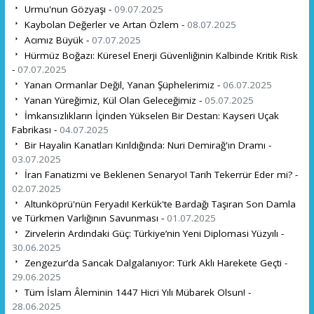
Urmu'nun Gözyaşı -
09.07.2025
Kaybolan Değerler ve Artan Özlem -
08.07.2025
Acımız Büyük -
07.07.2025
Hürmüz Boğazı: Küresel Enerji Güvenliğinin Kalbinde Kritik Risk
-
07.07.2025
Yanan Ormanlar Değil, Yanan Şüphelerimiz -
06.07.2025
Yanan Yüreğimiz, Kül Olan Geleceğimiz -
05.07.2025
İmkansızlıkların İçinden Yükselen Bir Destan: Kayseri Uçak
Fabrikası -
04.07.2025
Bir Hayalin Kanatları Kırıldığında: Nuri Demirağ'ın Dramı -
03.07.2025
İran Fanatizmi ve Beklenen Senaryo! Tarih Tekerrür Eder mi? -
02.07.2025
Altunköprü'nün Feryadı! Kerkük'te Bardağı Taşıran Son Damla
ve Türkmen Varlığının Savunması -
01.07.2025
Zirvelerin Ardındaki Güç: Türkiye’nin Yeni Diplomasi Yüzyılı -
30.06.2025
Zengezur’da Sancak Dalgalanıyor: Türk Aklı Harekete Geçti -
29.06.2025
Tüm İslam Âleminin 1447 Hicri Yılı Mübarek Olsun! -
28.06.2025