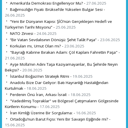
Amerika’da Demokrasi Engelleniyor Mu? -
27.06.2025
Bağımsızlığın Fiyatı: Brüksel’de Yükselen Bulgar Sesi -
26.06.2025
“Yeni Bir Dünyanın Kapısı: ŞİÖ’nün Gerçekleşen Hedefi ve
Türkiye’nin Tarihi Misyonu” -
25.06.2025
NATO Zirvesi -
24.06.2025
“Bir Vatan Sevdalısının Dönüşü: Şehit Talât Paşa” -
23.06.2025
Korkulan mı, Umut Olan mı? -
23.06.2025
"Bayrağı Kabrine Bırakan Adam: Çöl Kaplanı Fahrettin Paşa" -
21.06.2025
Ayşe Molla’nın Adını Taşa Kazıyamayanlar, Bu Şehirde Neyin
Bekçisi? -
20.06.2025
İstanbul Boğazı’nın Stratejik Ritmi -
19.06.2025
Anadolu Bize Dar Geliyor: Batı Hayranlığı Hastalığından
Kurtulmak -
18.06.2025
Perdenin Önü İran, Arkası İsrail: -
18.06.2025
"Vadedilmiş Topraklar" ve Bölgesel Çatışmaların Gölgesinde
Kürtlerin Konumu -
17.06.2025
İran Kimliği Üzerine Bir Sorgulama: -
16.06.2025
Ortadoğu’nun Barut Fıçısı: Yeni Bir Savaşın Eşiğinde mi? -
15.06.2025