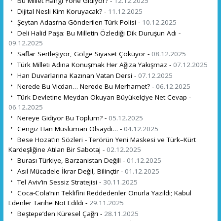
Bu Millet Hangi Yöne Gidiyor? -
12.12.2025
Dijital Nesli Kim Koruyacak? -
11.12.2025
Şeytan Adası’na Gönderilen Türk Polisi -
10.12.2025
Deli Halid Paşa: Bu Milletin Özlediği Dik Duruşun Adı -
09.12.2025
Saflar Sertleşiyor, Gölge Siyaset Çöküyor -
08.12.2025
Türk Milleti Adına Konuşmak Her Ağıza Yakışmaz -
07.12.2025
Han Duvarlarına Kazınan Vatan Dersi -
07.12.2025
Nerede Bu Vicdan… Nerede Bu Merhamet? -
06.12.2025
Türk Devletine Meydan Okuyan Büyükelçiye Net Cevap -
06.12.2025
Nereye Gidiyor Bu Toplum? -
05.12.2025
Cengiz Han Müslüman Olsaydı… -
04.12.2025
Bese Hozat’ın Sözleri - Terörün Yeni Maskesi ve Türk–Kürt
Kardeşliğine Atılan Bir Sabotaj -
02.12.2025
Burası Türkiye, Barzanistan Değil! -
01.12.2025
Asıl Mücadele İkrar Değil, Bilinçtir -
01.12.2025
Tel Aviv’in Sessiz Stratejisi -
30.11.2025
Coca-Cola’nın Teklifini Reddedenler Onurla Yazıldı; Kabul
Edenler Tarihe Not Edildi -
29.11.2025
Beştepe’den Küresel Çağrı -
28.11.2025