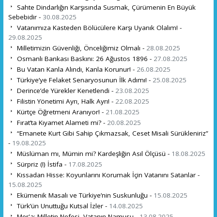
Sahte Dindarlığın Karşısında Susmak, Çürümenin En Büyük
Sebebidir -
30.08.2025
Vatanımıza Kasteden Bölücülere Karşı Uyanık Olalım! -
29.08.2025
Milletimizin Güvenliği, Önceliğimiz Olmalı -
28.08.2025
Osmanlı Bankası Baskını: 26 Ağustos 1896 -
27.08.2025
Bu Vatan Kanla Alındı, Kanla Korunur! -
26.08.2025
Türkiye’ye Felaket Senaryosunun İlk Adımı! -
25.08.2025
Derince’de Yürekler Kenetlendi -
23.08.2025
Filistin Yönetimi Ayrı, Halk Ayrı! -
22.08.2025
Kürtçe Öğretmeni Aranıyor! -
21.08.2025
Fırat’ta Kıyamet Alameti mi? -
20.08.2025
“Emanete Kurt Gibi Sahip Çıkmazsak, Ceset Misali Sürükleniriz”
-
19.08.2025
Müslüman mı, Mümin mi? Kardeşliğin Asıl Ölçüsü -
18.08.2025
Sürpriz (!) İstifa -
17.08.2025
Kıssadan Hisse: Koyunlarını Korumak İçin Vatanını Satanlar -
15.08.2025
Ekümenik Masalı ve Türkiye’nin Suskunluğu -
15.08.2025
Türk’ün Unuttuğu Kutsal İzler -
14.08.2025
Mer'a: Milletin Nefesi, Vatanın Namusu -
13.08.2025