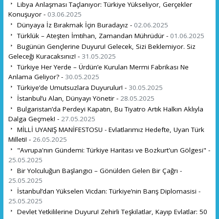
Libya Anlaşması Taçlanıyor: Türkiye Yükseliyor, Gerçekler
Konuşuyor -
03.06.2025
Dünyaya İz Bırakmak İçin Buradayız -
02.06.2025
Türklük – Ateşten İmtihan, Zamandan Mührüdür -
01.06.2025
Bugünün Gençlerine Duyuru! Gelecek, Sizi Beklemiyor. Siz
Geleceği Kuracaksınız! -
31.05.2025
Türkiye Her Yerde – Ürdün’e Kurulan Mermi Fabrikası Ne
Anlama Geliyor? -
30.05.2025
Türkiye’de Umutsuzlara Duyurulur! -
30.05.2025
İstanbul’u Alan, Dünyayı Yönetir -
28.05.2025
Bulgaristan’da Perdeyi Kapatın, Bu Tiyatro Artık Halkın Aklıyla
Dalga Geçmek! -
27.05.2025
MİLLİ UYANIŞ MANİFESTOSU - Evlatlarımız Hedefte, Uyan Türk
Milleti! -
26.05.2025
"Avrupa'nın Gündemi: Türkiye Haritası ve Bozkurt'un Gölgesi" -
25.05.2025
Bir Yolculuğun Başlangıcı – Gönülden Gelen Bir Çağrı -
25.05.2025
İstanbul’dan Yükselen Vicdan: Türkiye’nin Barış Diplomasisi -
25.05.2025
Devlet Yetkililerine Duyuru! Zehirli Teşkilatlar, Kayıp Evlatlar: 50