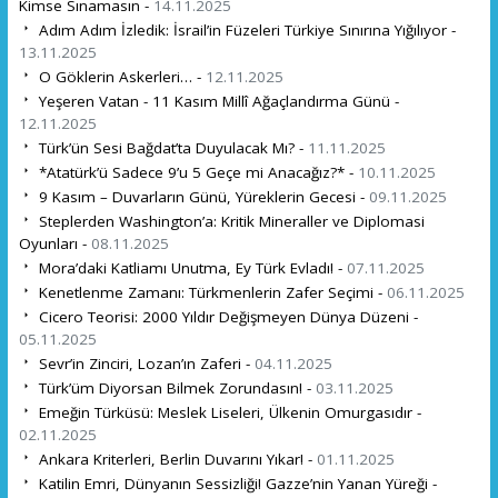
Kimse Sınamasın -
14.11.2025
Adım Adım İzledik: İsrail’in Füzeleri Türkiye Sınırına Yığılıyor -
13.11.2025
O Göklerin Askerleri… -
12.11.2025
Yeşeren Vatan - 11 Kasım Millî Ağaçlandırma Günü -
12.11.2025
Türk’ün Sesi Bağdat’ta Duyulacak Mı? -
11.11.2025
*Atatürk’ü Sadece 9’u 5 Geçe mi Anacağız?* -
10.11.2025
9 Kasım – Duvarların Günü, Yüreklerin Gecesi -
09.11.2025
Steplerden Washington’a: Kritik Mineraller ve Diplomasi
Oyunları -
08.11.2025
Mora’daki Katliamı Unutma, Ey Türk Evladı! -
07.11.2025
Kenetlenme Zamanı: Türkmenlerin Zafer Seçimi -
06.11.2025
Cicero Teorisi: 2000 Yıldır Değişmeyen Dünya Düzeni -
05.11.2025
Sevr’in Zinciri, Lozan’ın Zaferi -
04.11.2025
Türk’üm Diyorsan Bilmek Zorundasın! -
03.11.2025
Emeğin Türküsü: Meslek Liseleri, Ülkenin Omurgasıdır -
02.11.2025
Ankara Kriterleri, Berlin Duvarını Yıkar! -
01.11.2025
Katilin Emri, Dünyanın Sessizliği! Gazze’nin Yanan Yüreği -