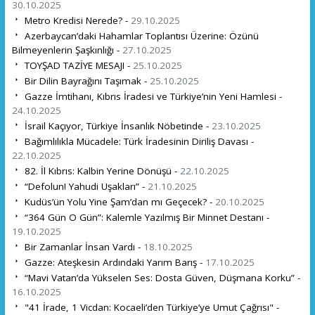
30.10.2025
Metro Kredisi Nerede? -
29.10.2025
Azerbaycan’daki Hahamlar Toplantısı Üzerine: Özünü
Bilmeyenlerin Şaşkınlığı -
27.10.2025
TOYŞAD TAZİYE MESAJI -
25.10.2025
Bir Dilin Bayrağını Taşımak -
25.10.2025
Gazze İmtihanı, Kıbrıs İradesi ve Türkiye’nin Yeni Hamlesi -
24.10.2025
İsrail Kaçıyor, Türkiye İnsanlık Nöbetinde -
23.10.2025
Bağımlılıkla Mücadele: Türk İradesinin Diriliş Davası -
22.10.2025
82. İl Kıbrıs: Kalbin Yerine Dönüşü -
22.10.2025
“Defolun! Yahudi Uşakları” -
21.10.2025
Kudüs’ün Yolu Yine Şam’dan mı Geçecek? -
20.10.2025
“364 Gün O Gün”: Kalemle Yazılmış Bir Minnet Destanı -
19.10.2025
Bir Zamanlar İnsan Vardı -
18.10.2025
Gazze: Ateşkesin Ardındaki Yarım Barış -
17.10.2025
“Mavi Vatan’da Yükselen Ses: Dosta Güven, Düşmana Korku” -
16.10.2025
"41 İrade, 1 Vicdan: Kocaeli’den Türkiye’ye Umut Çağrısı" -