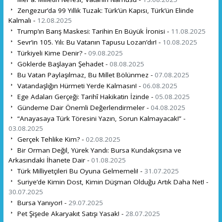
Zengezur’da 99 Yıllık Tuzak: Türk’ün Kapısı, Türk’ün Elinde
Kalmalı -
12.08.2025
Trump’ın Barış Maskesi: Tarihin En Büyük İronisi -
11.08.2025
Sevr’in 105. Yılı: Bu Vatanın Tapusu Lozan’dır! -
10.08.2025
Türkiyeli Kime Denir? -
09.08.2025
Göklerde Başlayan Şehadet -
08.08.2025
Bu Vatan Paylaşılmaz, Bu Millet Bölünmez -
07.08.2025
Vatandaşlığın Hürmeti Yerde Kalmasın! -
06.08.2025
Ege Adaları Gerçeği: Tarihî Hakikatin İzinde -
05.08.2025
Gündeme Dair Önemli Değerlendirmeler -
04.08.2025
“Anayasaya Türk Töresini Yazın, Sorun Kalmayacak!” -
03.08.2025
Gerçek Tehlike Kim? -
02.08.2025
Bir Orman Değil, Yürek Yandı: Bursa Kundakçısına ve
Arkasındaki İhanete Dair -
01.08.2025
Türk Milliyetçileri Bu Oyuna Gelmemeli! -
31.07.2025
Suriye’de Kimin Dost, Kimin Düşman Olduğu Artık Daha Net! -
30.07.2025
Bursa Yanıyor! -
29.07.2025
Pet Şişede Akaryakıt Satışı Yasak! -
28.07.2025