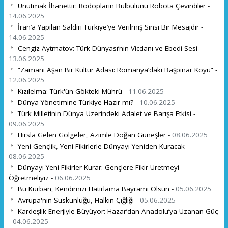
Unutmak İhanettir: Rodopların Bülbülünü Robota Çevirdiler -
14.06.2025
İran’a Yapılan Saldırı Türkiye’ye Verilmiş Sinsi Bir Mesajdır -
14.06.2025
Cengiz Aytmatov: Türk Dünyası’nın Vicdanı ve Ebedi Sesi -
13.06.2025
“Zamanı Aşan Bir Kültür Adası: Romanya’daki Başpınar Köyü” -
12.06.2025
Kızılelma: Türk'ün Gökteki Mührü -
11.06.2025
Dünya Yönetimine Türkiye Hazır mı? -
10.06.2025
Türk Milletinin Dünya Üzerindeki Adalet ve Barışa Etkisi -
09.06.2025
Hırsla Gelen Gölgeler, Azimle Doğan Güneşler -
08.06.2025
Yeni Gençlik, Yeni Fikirlerle Dünyayı Yeniden Kuracak -
08.06.2025
Dünyayı Yeni Fikirler Kurar: Gençlere Fikir Üretmeyi
Öğretmeliyiz -
06.06.2025
Bu Kurban, Kendimizi Hatırlama Bayramı Olsun -
05.06.2025
Avrupa'nın Suskunluğu, Halkın Çığlığı -
05.06.2025
Kardeşlik Enerjiyle Büyüyor: Hazar’dan Anadolu’ya Uzanan Güç
-
04.06.2025