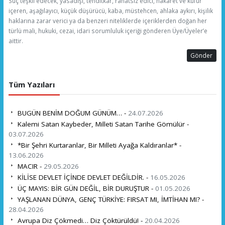
Suç teşkil edecek, yasadışı, tehditkar, rahatsız edici, hakaret ve küfür
içeren, aşağılayıcı, küçük düşürücü, kaba, müstehcen, ahlaka aykırı, kişilik
haklarına zarar verici ya da benzeri niteliklerde içeriklerden doğan her
türlü mali, hukuki, cezai, idari sorumluluk içeriği gönderen Üye/Üyeler’e
aittir.
Gönder
Tüm Yazıları
BUGÜN BENİM DOĞUM GÜNÜM… -
24.07.2026
Kalemi Satan Kaybeder, Milleti Satan Tarihe Gömülür -
03.07.2026
*Bir Şehri Kurtaranlar, Bir Milleti Ayağa Kaldıranlar* -
13.06.2026
MACIR -
29.05.2026
KİLİSE DEVLET İÇİNDE DEVLET DEĞİLDİR. -
16.05.2026
ÜÇ MAYIS: BİR GÜN DEĞİL, BİR DURUŞTUR -
01.05.2026
YAŞLANAN DÜNYA, GENÇ TÜRKİYE: FIRSAT MI, İMTİHAN MI? -
28.04.2026
Avrupa Diz Çökmedi… Diz Çöktürüldü! -
20.04.2026