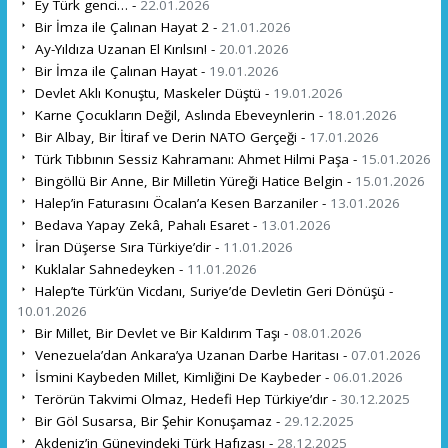
Ey Türk genci… -
22.01.2026
Bir İmza ile Çalınan Hayat 2 -
21.01.2026
Ay-Yıldıza Uzanan El Kırılsın! -
20.01.2026
Bir İmza ile Çalınan Hayat -
19.01.2026
Devlet Aklı Konuştu, Maskeler Düştü -
19.01.2026
Karne Çocukların Değil, Aslında Ebeveynlerin -
18.01.2026
Bir Albay, Bir İtiraf ve Derin NATO Gerçeği -
17.01.2026
Türk Tıbbının Sessiz Kahramanı: Ahmet Hilmi Paşa -
15.01.2026
Bingöllü Bir Anne, Bir Milletin Yüreği Hatice Belgin -
15.01.2026
Halep’in Faturasını Öcalan’a Kesen Barzaniler -
13.01.2026
Bedava Yapay Zekâ, Pahalı Esaret -
13.01.2026
İran Düşerse Sıra Türkiye’dir -
11.01.2026
Kuklalar Sahnedeyken -
11.01.2026
Halep’te Türk’ün Vicdanı, Suriye’de Devletin Geri Dönüşü -
10.01.2026
Bir Millet, Bir Devlet ve Bir Kaldırım Taşı -
08.01.2026
Venezuela’dan Ankara’ya Uzanan Darbe Haritası -
07.01.2026
İsmini Kaybeden Millet, Kimliğini De Kaybeder -
06.01.2026
Terörün Takvimi Olmaz, Hedefi Hep Türkiye’dır -
30.12.2025
Bir Göl Susarsa, Bir Şehir Konuşamaz -
29.12.2025
Akdeniz’in Güneyindeki Türk Hafızası -
28.12.2025