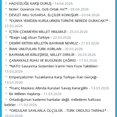
HADSİZLİĞE KARŞI DURUŞ -
14.04.2026
Noter: Güvence mi, Gizli Ortak mı?* -
09.04.2026
DEVLET AKLI SUSARSA, ELÇİLER KONUŞUR! -
03.04.2026
*DÜNYA YENİDEN KURULURKEN TÜRKİYE NEREDE DURACAK?* -
27.03.2026
İÇTEN ÇÖKMEYEN MİLLET YIKILMAZ! -
25.03.2026
*Başın sağ olsun Türkiye -
22.03.2026
DEMİRİ ERİTEN MİLLETİN BAYRAMI NEVRUZ -
21.03.2026
İRAN: UNUTULAN TÜRK ASIRLARI -
20.03.2026
BAYRAMLAR BİRLEŞİRSE, MİLLET DİRİLİR -
20.03.2026
ÇANAKKALE RUHU VE BUGÜNÜN ÇAĞRISI -
17.03.2026
*NATO Savunma Sistemleri İran’ın Yeni Füze Taktikleri -
15.03.2026
Emperyalizmin Tuzaklarına Karşı Türkiye–İran Gerçeği -
13.03.2026
*İnanç Maskesi Altında Kurulan Savaş Karargâhı -
13.03.2026
Bir Milletin Haykırışı -
11.03.2026
Ortadoğu’nun kaderini haritalar değil, milletlerin hafızası
belirler -
11.03.2026
*ORDULAR SAYILARLA ÖLÇÜLÜR… TÜRK ORDUSU TARİHLE* -
10.03.2026