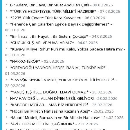
Bir Adam, Bir Dava, Bir Millet Abdullah Çatlı -
09.03.2026
*TÜRKİYE HEDEFTEYSE, TÜRK MİLLETİ HAZIRDIR* -
07.03.2026
*2235 Yıllık Çınar:* Türk Kara Kuvvetleri -
06.03.2026
*Fener’de Çan Çalarken Ege’de Bayrak Değiştirilemez* -
06.03.2026
*Bir İmza… Bir Hayat… Bir Sistem Çöküşü* -
04.03.2026
*GUGUK KUŞLARI VE YUVALARIMIZ* -
04.03.2026
*Kuvâ-yi Milliye Ruhu* Ruh mu Kaldı, Yoksa Sadece Hatıra mı? -
03.03.2026
*NARKO-TERÖR* -
02.03.2026
*ORTADOĞU YANIYOR: HEDEF İRAN MI, TÜRKİYE Mİ?* -
01.03.2026
*SAVAŞIN KIYISINDA MIYIZ, YOKSA KIYIYA MI İTİLİYORUZ ?* -
28.02.2026
*YANLIŞ TEŞHİSLE DOĞRU TEDAVİ OLMAZ!* -
28.02.2026
HAV HAV DEĞİL, ALLAH DİYEN NESİL GELİYOR! -
28.02.2026
*KÂBE’DE HACILAR… AMA BİZ NEREDEYİZ?* -
26.02.2026
*Hocalı Bir Milletin Hafızasına Kazınan Ateş* -
26.02.2026
*Maarif Modeli, Ramazan ve Bir Milletin Hafızası* -
24.02.2026
*AZİZ TÜRK MİLLETİNE ÇAĞRIMDIR* -
23.02.2026