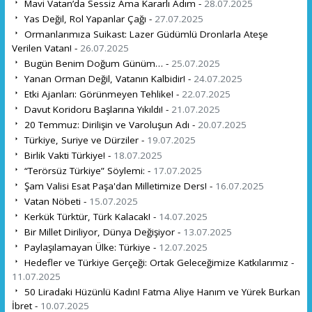
Mavi Vatan’da Sessiz Ama Kararlı Adım -
28.07.2025
Yas Değil, Rol Yapanlar Çağı -
27.07.2025
Ormanlarımıza Suikast: Lazer Güdümlü Dronlarla Ateşe
Verilen Vatan! -
26.07.2025
Bugün Benim Doğum Günüm… -
25.07.2025
Yanan Orman Değil, Vatanın Kalbidir! -
24.07.2025
Etki Ajanları: Görünmeyen Tehlike! -
22.07.2025
Davut Koridoru Başlarına Yıkıldı! -
21.07.2025
20 Temmuz: Dirilişin ve Varoluşun Adı -
20.07.2025
Türkiye, Suriye ve Dürziler -
19.07.2025
Birlik Vakti Türkiye! -
18.07.2025
“Terörsüz Türkiye” Söylemi: -
17.07.2025
Şam Valisi Esat Paşa'dan Milletimize Ders! -
16.07.2025
Vatan Nöbeti -
15.07.2025
Kerkük Türktür, Türk Kalacak! -
14.07.2025
Bir Millet Diriliyor, Dünya Değişiyor -
13.07.2025
Paylaşılamayan Ülke: Türkiye -
12.07.2025
Hedefler ve Türkiye Gerçeği: Ortak Geleceğimize Katkılarımız -
11.07.2025
50 Liradaki Hüzünlü Kadın! Fatma Aliye Hanım ve Yürek Burkan
İbret -
10.07.2025