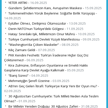
YETER ARTIK! -
16.09.2025
Gündem: Şehitlerimizin Kanı, Avrupa’nın Maskesi -
15.09.2025
Türkmeneli’nden Yörük Beylerine: Söğüt’te Birlik Yürüyüşü -
14.09.2025
Eylüller Ölmez, Dirilişimiz Ölümsüzdür -
13.09.2025
Derin NATO’nun Türkiye’deki Gölgesi -
11.09.2025
Hatay: Sınırdaki Işık, Milletimizin Onur Mührü -
10.09.2025
Türkiye Cumhuriyeti Devleti Yüzyılı Manifestosu -
09.09.2025
“Washington’da Çöken Maskeler” -
08.09.2025
Kılıç Zamanı Geldi -
07.09.2025
PKK Kendini Feshetti: Türk’ün İradesine Hiçbir Güç Diz
Çöktüremez! -
06.09.2025
Kira Zulmüne, Enflasyon Oyunlarına ve Emekli Hakkı
Gasplarına Karşı Devlet Ayağa Kalkmalı! -
05.09.2025
“Barış Süreci” -
04.09.2025
Mehmetçiğin Şerefi Üzerine -
03.09.2025
AB’nin Geç Gelen İtirafı: Türkiye’ye Karşı Yeni Bir Oyun mu? -
02.09.2025
30 Ağustos’tan Cumhuriyet’e: Türk Milleti Neden Asla Teslim
Olmaz? -
01.09.2025
Bir Milletin Yeniden Doğuşu: 30 Ağustos Zaferi -
31.08.2025