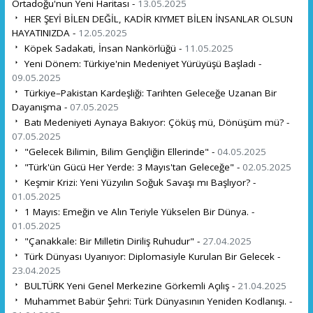
Ortadoğu'nun Yeni Haritası -
13.05.2025
HER ŞEYİ BİLEN DEĞİL, KADİR KIYMET BİLEN İNSANLAR OLSUN
HAYATINIZDA -
12.05.2025
Köpek Sadakati, İnsan Nankörlüğü -
11.05.2025
Yeni Dönem: Türkiye'nin Medeniyet Yürüyüşü Başladı -
09.05.2025
Türkiye–Pakistan Kardeşliği: Tarihten Geleceğe Uzanan Bir
Dayanışma -
07.05.2025
Batı Medeniyeti Aynaya Bakıyor: Çöküş mü, Dönüşüm mü? -
07.05.2025
"Gelecek Bilimin, Bilim Gençliğin Ellerinde" -
04.05.2025
"Türk'ün Gücü Her Yerde: 3 Mayıs'tan Geleceğe" -
02.05.2025
Keşmir Krizi: Yeni Yüzyılın Soğuk Savaşı mı Başlıyor? -
01.05.2025
1 Mayıs: Emeğin ve Alın Teriyle Yükselen Bir Dünya. -
01.05.2025
"Çanakkale: Bir Milletin Diriliş Ruhudur" -
27.04.2025
Türk Dünyası Uyanıyor: Diplomasiyle Kurulan Bir Gelecek -
23.04.2025
BULTÜRK Yeni Genel Merkezine Görkemli Açılış -
21.04.2025
Muhammet Babür Şehri: Türk Dünyasının Yeniden Kodlanışı. -