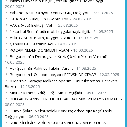
İslam Dünyasının Birliği: Çeşitlilik İçinde Güç ve Saygı. -
29.03.2025
Yabancı Basın Yazıyor: Yeni Bir Güç Doğuyor! -
28.03.2025
Helalın Adı Kaldı, Onu Gören Yok. -
28.03.2025
HACE (Hacı) Bektaş-ı Veli ; -
25.03.2025
"İstanbul Senin" adlı mobil uygulamayla ilgili. -
24.03.2025
Aslımız KURT Bizim, Kaygımız YURT..! -
18.03.2025
Çanakkale: Destanın Adı. -
18.03.2025
KOCAM NEDEN DÖNMEDİ PAŞAM. -
16.03.2025
Bulgaristan'ın Demografik Krizi: Çözüm Yolları Var mı? -
16.03.2025
Her Şeyin Bir Vakti ve Takdiri Vardır. -
14.03.2025
Bulgaristan HÖH parti başkanı PEEVSKİ'YE CEVAP -
12.03.2025
8 Mart ve Karaçay-Malkar Soykırımı: Unutulmaması Gereken
Bir Acı. -
12.03.2025
Sınırlar Kimin Çizdiği Değil, Kimin Aştığıdır. -
09.03.2025
BULGARİSTAN'IN GERÇEK ULUSAL BAYRAMI 24 MAYIS OLMALI. -
08.03.2025
Dünya Şokta: Meksika'daki Korkunç Arkeolojik Keşif Tarihi
Değiştiriyor! -
06.03.2025
NURİ KİLLİGİL: TARİHİN GÖLGESİNDE KALAN BİR DEHA. -