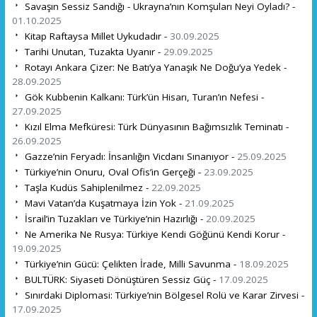
Savaşın Sessiz Sandığı - Ukrayna’nın Komşuları Neyi Oyladı? -
01.10.2025
Kitap Raftaysa Millet Uykudadır -
30.09.2025
Tarihi Unutan, Tuzakta Uyanır -
29.09.2025
Rotayı Ankara Çizer: Ne Batı’ya Yanaşık Ne Doğu’ya Yedek -
28.09.2025
Gök Kubbenin Kalkanı: Türk’ün Hisarı, Turan’ın Nefesi -
27.09.2025
Kızıl Elma Mefküresi: Türk Dünyasının Bağımsızlık Teminatı -
26.09.2025
Gazze’nin Feryadı: İnsanlığın Vicdanı Sınanıyor -
25.09.2025
Türkiye’nin Onuru, Oval Ofis’in Gerçeği -
23.09.2025
Taşla Kudüs Sahiplenilmez -
22.09.2025
Mavi Vatan’da Kuşatmaya İzin Yok -
21.09.2025
İsrail’in Tuzakları ve Türkiye’nin Hazırlığı -
20.09.2025
Ne Amerika Ne Rusya: Türkiye Kendi Göğünü Kendi Korur -
19.09.2025
Türkiye’nin Gücü: Çelikten İrade, Milli Savunma -
18.09.2025
BULTÜRK: Siyaseti Dönüştüren Sessiz Güç -
17.09.2025
Sınırdaki Diplomasi: Türkiye’nin Bölgesel Rolü ve Karar Zirvesi -
17.09.2025