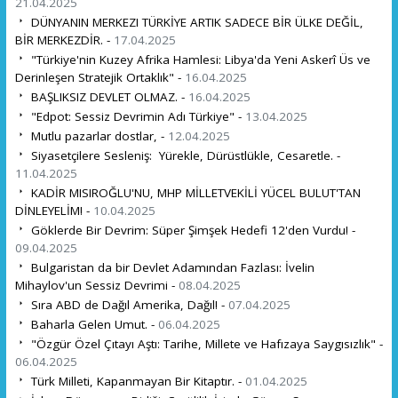
21.04.2025
DÜNYANIN MERKEZI TÜRKİYE ARTIK SADECE BİR ÜLKE DEĞİL,
BİR MERKEZDİR. -
17.04.2025
"Türkiye'nin Kuzey Afrika Hamlesi: Libya'da Yeni Askerî Üs ve
Derinleşen Stratejik Ortaklık" -
16.04.2025
BAŞLIKSIZ DEVLET OLMAZ. -
16.04.2025
"Edpot: Sessiz Devrimin Adı Türkiye" -
13.04.2025
Mutlu pazarlar dostlar, -
12.04.2025
Siyasetçilere Sesleniş: Yürekle, Dürüstlükle, Cesaretle. -
11.04.2025
KADİR MISIROĞLU'NU, MHP MİLLETVEKİLİ YÜCEL BULUT'TAN
DİNLEYELİM! -
10.04.2025
Göklerde Bir Devrim: Süper Şimşek Hedefi 12'den Vurdu! -
09.04.2025
Bulgaristan da bir Devlet Adamından Fazlası: İvelin
Mihaylov'un Sessiz Devrimi -
08.04.2025
Sıra ABD de Dağıl Amerika, Dağıl! -
07.04.2025
Baharla Gelen Umut. -
06.04.2025
"Özgür Özel Çıtayı Aştı: Tarihe, Millete ve Hafızaya Saygısızlık" -
06.04.2025
Türk Milleti, Kapanmayan Bir Kitaptır. -
01.04.2025