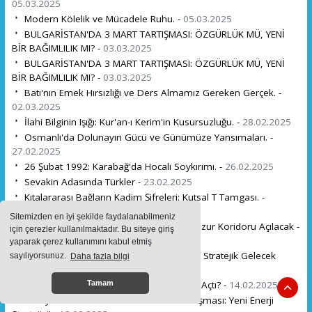
05.03.2025
Modern Kölelik ve Mücadele Ruhu. -
05.03.2025
BULGARİSTAN'DA 3 MART TARTIŞMASI: ÖZGÜRLÜK MÜ, YENİ
BİR BAĞIMLILIK MI? -
03.03.2025
BULGARİSTAN'DA 3 MART TARTIŞMASI: ÖZGÜRLÜK MÜ, YENİ
BİR BAĞIMLILIK MI? -
03.03.2025
Batı'nın Emek Hırsızlığı ve Ders Almamız Gereken Gerçek. -
02.03.2025
İlahi Bilginin Işığı: Kur'an-ı Kerim'in Kusursuzluğu. -
28.02.2025
Osmanlı'da Dolunayın Gücü ve Günümüze Yansımaları. -
27.02.2025
26 Şubat 1992: Karabağ'da Hocalı Soykırımı. -
26.02.2025
Sevakin Adasında Türkler -
23.02.2025
Kıtalararası Bağların Kadim Şifreleri: Kutsal T Tamgası. -
20.02.2025
Sitemizden en iyi şekilde faydalanabilmeniz
İran'ın Absürt İddialarına Rağmen Zengezur Koridoru Açılacak -
için çerezler kullanılmaktadır. Bu siteye giriş
17.02.2025
yaparak çerez kullanımını kabul etmiş
Avrupa'nın Türkiye'ye Olan Bağımlılığı ve Stratejik Gelecek
sayılıyorsunuz.
Daha fazla bilgi
Rafet ULUTÜRK . -
16.02.2025
Pislikten Medeniyete: Avrupa Nasıl Arayı Açtı? -
14.02.2025
Tamam
Türkiye ve Pakistan'dan Dev Petrol Anlaşması: Yeni Enerji