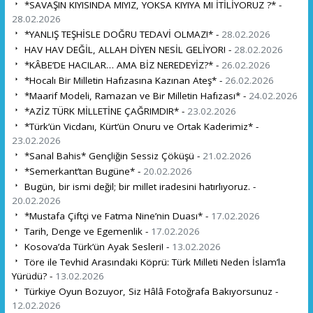
*SAVAŞIN KIYISINDA MIYIZ, YOKSA KIYIYA MI İTİLİYORUZ ?* -
28.02.2026
*YANLIŞ TEŞHİSLE DOĞRU TEDAVİ OLMAZ!* -
28.02.2026
HAV HAV DEĞİL, ALLAH DİYEN NESİL GELİYOR! -
28.02.2026
*KÂBE’DE HACILAR… AMA BİZ NEREDEYİZ?* -
26.02.2026
*Hocalı Bir Milletin Hafızasına Kazınan Ateş* -
26.02.2026
*Maarif Modeli, Ramazan ve Bir Milletin Hafızası* -
24.02.2026
*AZİZ TÜRK MİLLETİNE ÇAĞRIMDIR* -
23.02.2026
*Türk’ün Vicdanı, Kürt’ün Onuru ve Ortak Kaderimiz* -
23.02.2026
*Sanal Bahis* Gençliğin Sessiz Çöküşü -
21.02.2026
*Semerkant’tan Bugüne* -
20.02.2026
Bugün, bir ismi değil; bir millet iradesini hatırlıyoruz. -
20.02.2026
*Mustafa Çiftçi ve Fatma Nine’nin Duası* -
17.02.2026
Tarih, Denge ve Egemenlik -
17.02.2026
Kosova’da Türk’ün Ayak Sesleri! -
13.02.2026
Töre ile Tevhid Arasındaki Köprü: Türk Milleti Neden İslam’la
Yürüdü? -
13.02.2026
Türkiye Oyun Bozuyor, Siz Hâlâ Fotoğrafa Bakıyorsunuz -
12.02.2026