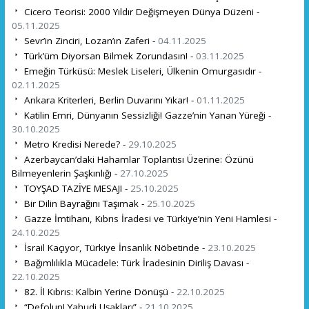
Cicero Teorisi: 2000 Yıldır Değişmeyen Dünya Düzeni -
05.11.2025
Sevr’in Zinciri, Lozan’ın Zaferi -
04.11.2025
Türk’üm Diyorsan Bilmek Zorundasın! -
03.11.2025
Emeğin Türküsü: Meslek Liseleri, Ülkenin Omurgasıdır -
02.11.2025
Ankara Kriterleri, Berlin Duvarını Yıkar! -
01.11.2025
Katilin Emri, Dünyanın Sessizliği! Gazze’nin Yanan Yüreği -
30.10.2025
Metro Kredisi Nerede? -
29.10.2025
Azerbaycan’daki Hahamlar Toplantısı Üzerine: Özünü
Bilmeyenlerin Şaşkınlığı -
27.10.2025
TOYŞAD TAZİYE MESAJI -
25.10.2025
Bir Dilin Bayrağını Taşımak -
25.10.2025
Gazze İmtihanı, Kıbrıs İradesi ve Türkiye’nin Yeni Hamlesi -
24.10.2025
İsrail Kaçıyor, Türkiye İnsanlık Nöbetinde -
23.10.2025
Bağımlılıkla Mücadele: Türk İradesinin Diriliş Davası -
22.10.2025
82. İl Kıbrıs: Kalbin Yerine Dönüşü -
22.10.2025
“Defolun! Yahudi Uşakları” -
21.10.2025