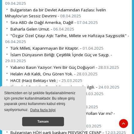
09.04.2025
Bulgaristan da bir Devlet Adamından Fazlası: İvelin
Mihaylov'un Sessiz Devrimi -
08.04.2025
Sıra ABD de Dağıl Amerika, Dağıl! -
07.04.2025
Baharla Gelen Umut. -
06.04.2025
"Özgür Özel Çıtayı Aştı: Tarihe, Millete ve Hafızaya Saygısızlık" -
06.04.2025
Türk Milleti, Kapanmayan Bir Kitaptır. -
01.04.2025
İslam Dünyasının Birliği: Çeşitlilik İçinde Güç ve Saygı. -
29.03.2025
Yabancı Basın Yazıyor: Yeni Bir Güç Doğuyor! -
28.03.2025
Helalın Adı Kaldı, Onu Gören Yok. -
28.03.2025
HACE (Hacı) Bektaş-ı Veli ; -
25.03.2025
"İstanbul Senin" adlı mobil uygulamayla ilgili. -
24.03.2025
Aslımız KURT Bizim, Kaygımız YURT..! -
18.03.2025
Sitemizden en iyi şekilde faydalanabilmeniz
için çerezler kullanılmaktadır. Bu siteye giriş
Çanakkale: Destanın Adı. -
18.03.2025
yaparak çerez kullanımını kabul etmiş
KOCAM NEDEN DÖNMEDİ PAŞAM. -
16.03.2025
sayılıyorsunuz.
Daha fazla bilgi
Bulgaristan'ın Demografik Krizi: Çözüm Yolları Var mı? -
16.03.2025
Tamam
Her Şeyin Bir Vakti ve Takdiri Vardır. -
14.03.2025
Bulgaristan HÖH parti başkanı PEEVSKİ'YE CEVAP -
12.03.2025