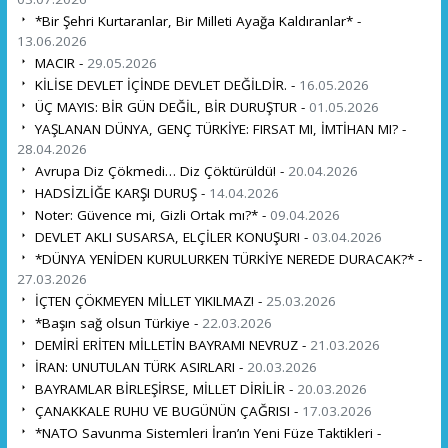
*Bir Şehri Kurtaranlar, Bir Milleti Ayağa Kaldıranlar* -
13.06.2026
MACIR -
29.05.2026
KİLİSE DEVLET İÇİNDE DEVLET DEĞİLDİR. -
16.05.2026
ÜÇ MAYIS: BİR GÜN DEĞİL, BİR DURUŞTUR -
01.05.2026
YAŞLANAN DÜNYA, GENÇ TÜRKİYE: FIRSAT MI, İMTİHAN MI? -
28.04.2026
Avrupa Diz Çökmedi… Diz Çöktürüldü! -
20.04.2026
HADSİZLİĞE KARŞI DURUŞ -
14.04.2026
Noter: Güvence mi, Gizli Ortak mı?* -
09.04.2026
DEVLET AKLI SUSARSA, ELÇİLER KONUŞUR! -
03.04.2026
*DÜNYA YENİDEN KURULURKEN TÜRKİYE NEREDE DURACAK?* -
27.03.2026
İÇTEN ÇÖKMEYEN MİLLET YIKILMAZ! -
25.03.2026
*Başın sağ olsun Türkiye -
22.03.2026
DEMİRİ ERİTEN MİLLETİN BAYRAMI NEVRUZ -
21.03.2026
İRAN: UNUTULAN TÜRK ASIRLARI -
20.03.2026
BAYRAMLAR BİRLEŞİRSE, MİLLET DİRİLİR -
20.03.2026
ÇANAKKALE RUHU VE BUGÜNÜN ÇAĞRISI -
17.03.2026
*NATO Savunma Sistemleri İran’ın Yeni Füze Taktikleri -