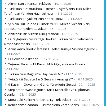
Altının Kanla Karışan Hikâyesi -
19.11.2025
Türkistan: Unutturulmak İstenen Coğrafyanın Türk Milleti
Tarafından Yeniden Hatırlatılması -
18.11.2025
Türkistan: Büyük Milletin Kader Sınavı -
17.11.2025
Şehidin Huzurunda Gülmek Mi? Bu Milletin Vicdanı Sizin
Tebessümünüzden Büyüktür -
16.11.2025
Anıtkabir: Bir Milletin Diriliş Mabedi -
15.11.2025
O Paylaşımın Gösterdiği Hakikat! Türk’ün Sabrı Selametini
Kimse Sınamasın -
14.11.2025
Adım Adım İzledik: İsrail’in Füzeleri Türkiye Sınırına Yığılıyor -
13.11.2025
O Göklerin Askerleri… -
12.11.2025
Yeşeren Vatan - 11 Kasım Millî Ağaçlandırma Günü -
12.11.2025
Türk’ün Sesi Bağdat’ta Duyulacak Mı? -
11.11.2025
*Atatürk’ü Sadece 9’u 5 Geçe mi Anacağız?* -
10.11.2025
9 Kasım – Duvarların Günü, Yüreklerin Gecesi -
09.11.2025
Steplerden Washington’a: Kritik Mineraller ve Diplomasi
Oyunları -
08.11.2025
Mora’daki Katliamı Unutma, Ey Türk Evladı! -
07.11.2025
Kenetlenme Zamanı: Türkmenlerin Zafer Seçimi -
06.11.2025