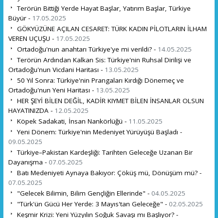
Terörün Bittiği Yerde Hayat Başlar, Yatırım Başlar, Türkiye
Büyür -
17.05.2025
GÖKYÜZÜNE AÇILAN CESARET: TÜRK KADIN PİLOTLARIN İLHAM
VEREN UÇUŞU -
17.05.2025
Ortadoğu'nun anahtarı Türkiye'ye mi verildi? -
14.05.2025
Terörün Ardından Kalkan Sis: Türkiye'nin Ruhsal Dirilişi ve
Ortadoğu'nun Vicdani Haritası -
13.05.2025
50 Yıl Sonra: Türkiye'nin Prangaları Kırdığı Dönemeç ve
Ortadoğu'nun Yeni Haritası -
13.05.2025
HER ŞEYİ BİLEN DEĞİL, KADİR KIYMET BİLEN İNSANLAR OLSUN
HAYATINIZDA -
12.05.2025
Köpek Sadakati, İnsan Nankörlüğü -
11.05.2025
Yeni Dönem: Türkiye'nin Medeniyet Yürüyüşü Başladı -
09.05.2025
Türkiye–Pakistan Kardeşliği: Tarihten Geleceğe Uzanan Bir
Dayanışma -
07.05.2025
Batı Medeniyeti Aynaya Bakıyor: Çöküş mü, Dönüşüm mü? -
07.05.2025
"Gelecek Bilimin, Bilim Gençliğin Ellerinde" -
04.05.2025
"Türk'ün Gücü Her Yerde: 3 Mayıs'tan Geleceğe" -
02.05.2025
Keşmir Krizi: Yeni Yüzyılın Soğuk Savaşı mı Başlıyor? -