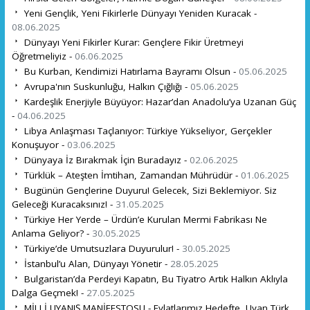
Yeni Gençlik, Yeni Fikirlerle Dünyayı Yeniden Kuracak -
08.06.2025
Dünyayı Yeni Fikirler Kurar: Gençlere Fikir Üretmeyi
Öğretmeliyiz -
06.06.2025
Bu Kurban, Kendimizi Hatırlama Bayramı Olsun -
05.06.2025
Avrupa'nın Suskunluğu, Halkın Çığlığı -
05.06.2025
Kardeşlik Enerjiyle Büyüyor: Hazar’dan Anadolu’ya Uzanan Güç
-
04.06.2025
Libya Anlaşması Taçlanıyor: Türkiye Yükseliyor, Gerçekler
Konuşuyor -
03.06.2025
Dünyaya İz Bırakmak İçin Buradayız -
02.06.2025
Türklük – Ateşten İmtihan, Zamandan Mührüdür -
01.06.2025
Bugünün Gençlerine Duyuru! Gelecek, Sizi Beklemiyor. Siz
Geleceği Kuracaksınız! -
31.05.2025
Türkiye Her Yerde – Ürdün’e Kurulan Mermi Fabrikası Ne
Anlama Geliyor? -
30.05.2025
Türkiye’de Umutsuzlara Duyurulur! -
30.05.2025
İstanbul’u Alan, Dünyayı Yönetir -
28.05.2025
Bulgaristan’da Perdeyi Kapatın, Bu Tiyatro Artık Halkın Aklıyla
Dalga Geçmek! -
27.05.2025
MİLLİ UYANIŞ MANİFESTOSU - Evlatlarımız Hedefte, Uyan Türk