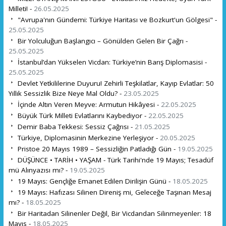
Milleti! -
26.05.2025
"Avrupa'nın Gündemi: Türkiye Haritası ve Bozkurt'un Gölgesi" -
25.05.2025
Bir Yolculuğun Başlangıcı – Gönülden Gelen Bir Çağrı -
25.05.2025
İstanbul’dan Yükselen Vicdan: Türkiye’nin Barış Diplomasisi -
25.05.2025
Devlet Yetkililerine Duyuru! Zehirli Teşkilatlar, Kayıp Evlatlar: 50
Yıllık Sessizlik Bize Neye Mal Oldu? -
23.05.2025
İçinde Altın Veren Meyve: Armutun Hikâyesi -
22.05.2025
Büyük Türk Milleti Evlatlarını Kaybediyor -
22.05.2025
Demir Baba Tekkesi: Sessiz Çağrısı -
21.05.2025
Türkiye, Diplomasinin Merkezine Yerleşiyor -
20.05.2025
Pristoe 20 Mayıs 1989 – Sessizliğin Patladığı Gün -
19.05.2025
DÜŞÜNCE • TARİH • YAŞAM - Türk Tarihi'nde 19 Mayıs; Tesadüf
mü Alınyazısı mı? -
19.05.2025
19 Mayıs: Gençliğe Emanet Edilen Dirilişin Günü -
18.05.2025
19 Mayıs: Hafızası Silinen Direniş mi, Geleceğe Taşınan Mesaj
mı? -
18.05.2025
Bir Haritadan Silinenler Değil, Bir Vicdandan Silinmeyenler: 18
Mayıs -
18.05.2025