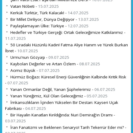
Vatan Nöbeti -
15.07.2025
Kerkük Türktür, Türk Kalacak! -
14.07.2025
Bir Millet Diriliyor, Dünya Değişiyor -
13.07.2025
Paylaşılamayan Ülke: Türkiye -
12.07.2025
Hedefler ve Türkiye Gerçeği: Ortak Geleceğimize Katkılarımız -
11.07.2025
50 Liradaki Hüzünlü Kadın! Fatma Aliye Hanım ve Yürek Burkan
İbret -
10.07.2025
Urmu'nun Gözyaşı -
09.07.2025
Kaybolan Değerler ve Artan Özlem -
08.07.2025
Acımız Büyük -
07.07.2025
Hürmüz Boğazı: Küresel Enerji Güvenliğinin Kalbinde Kritik Risk
-
07.07.2025
Yanan Ormanlar Değil, Yanan Şüphelerimiz -
06.07.2025
Yanan Yüreğimiz, Kül Olan Geleceğimiz -
05.07.2025
İmkansızlıkların İçinden Yükselen Bir Destan: Kayseri Uçak
Fabrikası -
04.07.2025
Bir Hayalin Kanatları Kırıldığında: Nuri Demirağ'ın Dramı -
03.07.2025
İran Fanatizmi ve Beklenen Senaryo! Tarih Tekerrür Eder mi? -