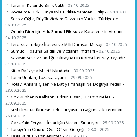
Turan’ın Kalbinde Birlik Vakti -
08.10.2025
Kocaeli’de Türk Dünyasıyla Birlikte Yeniden Diriliş -
06.10.2025
Sessiz Çığlık, Büyük Vicdan: Gazze'nin Yankısı Türkiye’de -
06.10.2025
Onurlu Direnişin Adı: Sumud Filosu ve Karadeniz’in Vicdanı -
04.10.2025
Terörsüz Türkiye İradesi ve Milli Duruşun Mesajı -
02.10.2025
Sumud Filosu’na Saldırı ve Vicdanın İmtihanı -
02.10.2025
Savaşın Sessiz Sandığı - Ukrayna’nın Komşuları Neyi Oyladı? -
01.10.2025
Kitap Raftaysa Millet Uykudadır -
30.09.2025
Tarihi Unutan, Tuzakta Uyanır -
29.09.2025
Rotayı Ankara Çizer: Ne Batı’ya Yanaşık Ne Doğu’ya Yedek -
28.09.2025
Gök Kubbenin Kalkanı: Türk’ün Hisarı, Turan’ın Nefesi -
27.09.2025
Kızıl Elma Mefküresi: Türk Dünyasının Bağımsızlık Teminatı -
26.09.2025
Gazze’nin Feryadı: İnsanlığın Vicdanı Sınanıyor -
25.09.2025
Türkiye’nin Onuru, Oval Ofis’in Gerçeği -
23.09.2025
Taşla Kudüs Sahiplenilmez -
22.09.2025