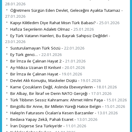
28.01.2026
Öğretmeni Sürgün Eden Devlet, Geleceğini Ayakta Tutamaz -
27.01.2026
Kapıyı Kilitledim Diye Rahat Mısın Türk Babası? -
25.01.2026
Hafıza Seçenlerin Adaleti Olmaz -
25.01.2026
Ey Türk Vatanın Hainleri, Bu Bayrak Sahipsiz Değildir! -
23.01.2026
Susturulamayan Türk Sözü -
22.01.2026
Ey Türk genci… -
22.01.2026
Bir İmza ile Çalınan Hayat 2 -
21.01.2026
Ay-Yıldıza Uzanan El Kırılsın! -
20.01.2026
Bir İmza ile Çalınan Hayat -
19.01.2026
Devlet Aklı Konuştu, Maskeler Düştü -
19.01.2026
Karne Çocukların Değil, Aslında Ebeveynlerin -
18.01.2026
Bir Albay, Bir İtiraf ve Derin NATO Gerçeği -
17.01.2026
Türk Tıbbının Sessiz Kahramanı: Ahmet Hilmi Paşa -
15.01.2026
Bingöllü Bir Anne, Bir Milletin Yüreği Hatice Belgin -
15.01.2026
Halep’in Faturasını Öcalan’a Kesen Barzaniler -
13.01.2026
Bedava Yapay Zekâ, Pahalı Esaret -
13.01.2026
İran Düşerse Sıra Türkiye’dir -
11.01.2026