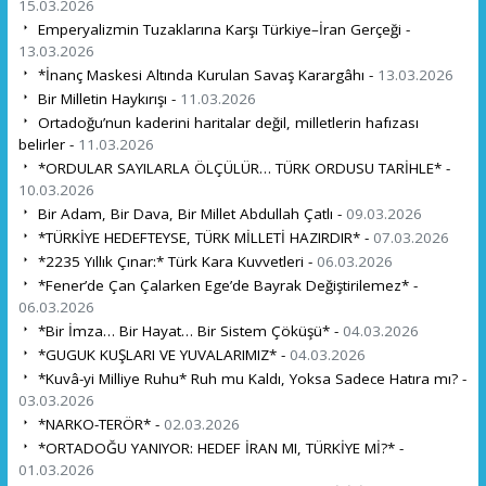
15.03.2026
Emperyalizmin Tuzaklarına Karşı Türkiye–İran Gerçeği -
13.03.2026
*İnanç Maskesi Altında Kurulan Savaş Karargâhı -
13.03.2026
Bir Milletin Haykırışı -
11.03.2026
Ortadoğu’nun kaderini haritalar değil, milletlerin hafızası
belirler -
11.03.2026
*ORDULAR SAYILARLA ÖLÇÜLÜR… TÜRK ORDUSU TARİHLE* -
10.03.2026
Bir Adam, Bir Dava, Bir Millet Abdullah Çatlı -
09.03.2026
*TÜRKİYE HEDEFTEYSE, TÜRK MİLLETİ HAZIRDIR* -
07.03.2026
*2235 Yıllık Çınar:* Türk Kara Kuvvetleri -
06.03.2026
*Fener’de Çan Çalarken Ege’de Bayrak Değiştirilemez* -
06.03.2026
*Bir İmza… Bir Hayat… Bir Sistem Çöküşü* -
04.03.2026
*GUGUK KUŞLARI VE YUVALARIMIZ* -
04.03.2026
*Kuvâ-yi Milliye Ruhu* Ruh mu Kaldı, Yoksa Sadece Hatıra mı? -
03.03.2026
*NARKO-TERÖR* -
02.03.2026
*ORTADOĞU YANIYOR: HEDEF İRAN MI, TÜRKİYE Mİ?* -
01.03.2026