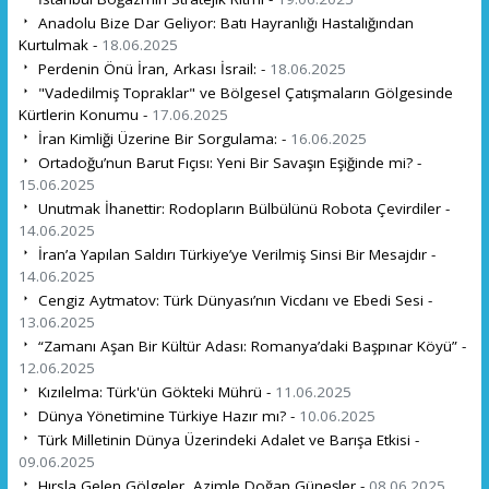
Anadolu Bize Dar Geliyor: Batı Hayranlığı Hastalığından
Kurtulmak -
18.06.2025
Perdenin Önü İran, Arkası İsrail: -
18.06.2025
"Vadedilmiş Topraklar" ve Bölgesel Çatışmaların Gölgesinde
Kürtlerin Konumu -
17.06.2025
İran Kimliği Üzerine Bir Sorgulama: -
16.06.2025
Ortadoğu’nun Barut Fıçısı: Yeni Bir Savaşın Eşiğinde mi? -
15.06.2025
Unutmak İhanettir: Rodopların Bülbülünü Robota Çevirdiler -
14.06.2025
İran’a Yapılan Saldırı Türkiye’ye Verilmiş Sinsi Bir Mesajdır -
14.06.2025
Cengiz Aytmatov: Türk Dünyası’nın Vicdanı ve Ebedi Sesi -
13.06.2025
“Zamanı Aşan Bir Kültür Adası: Romanya’daki Başpınar Köyü” -
12.06.2025
Kızılelma: Türk'ün Gökteki Mührü -
11.06.2025
Dünya Yönetimine Türkiye Hazır mı? -
10.06.2025
Türk Milletinin Dünya Üzerindeki Adalet ve Barışa Etkisi -
09.06.2025
Hırsla Gelen Gölgeler, Azimle Doğan Güneşler -
08.06.2025