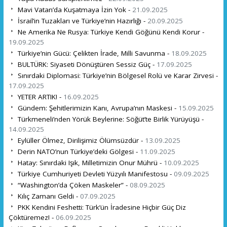
Mavi Vatan’da Kuşatmaya İzin Yok -
21.09.2025
İsrail’in Tuzakları ve Türkiye’nin Hazırlığı -
20.09.2025
Ne Amerika Ne Rusya: Türkiye Kendi Göğünü Kendi Korur -
19.09.2025
Türkiye’nin Gücü: Çelikten İrade, Milli Savunma -
18.09.2025
BULTÜRK: Siyaseti Dönüştüren Sessiz Güç -
17.09.2025
Sınırdaki Diplomasi: Türkiye’nin Bölgesel Rolü ve Karar Zirvesi -
17.09.2025
YETER ARTIK! -
16.09.2025
Gündem: Şehitlerimizin Kanı, Avrupa’nın Maskesi -
15.09.2025
Türkmeneli’nden Yörük Beylerine: Söğüt’te Birlik Yürüyüşü -
14.09.2025
Eylüller Ölmez, Dirilişimiz Ölümsüzdür -
13.09.2025
Derin NATO’nun Türkiye’deki Gölgesi -
11.09.2025
Hatay: Sınırdaki Işık, Milletimizin Onur Mührü -
10.09.2025
Türkiye Cumhuriyeti Devleti Yüzyılı Manifestosu -
09.09.2025
“Washington’da Çöken Maskeler” -
08.09.2025
Kılıç Zamanı Geldi -
07.09.2025
PKK Kendini Feshetti: Türk’ün İradesine Hiçbir Güç Diz
Çöktüremez! -
06.09.2025