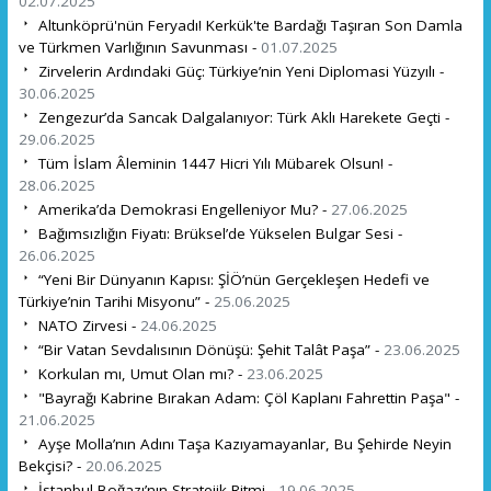
02.07.2025
Altunköprü'nün Feryadı! Kerkük'te Bardağı Taşıran Son Damla
ve Türkmen Varlığının Savunması -
01.07.2025
Zirvelerin Ardındaki Güç: Türkiye’nin Yeni Diplomasi Yüzyılı -
30.06.2025
Zengezur’da Sancak Dalgalanıyor: Türk Aklı Harekete Geçti -
29.06.2025
Tüm İslam Âleminin 1447 Hicri Yılı Mübarek Olsun! -
28.06.2025
Amerika’da Demokrasi Engelleniyor Mu? -
27.06.2025
Bağımsızlığın Fiyatı: Brüksel’de Yükselen Bulgar Sesi -
26.06.2025
“Yeni Bir Dünyanın Kapısı: ŞİÖ’nün Gerçekleşen Hedefi ve
Türkiye’nin Tarihi Misyonu” -
25.06.2025
NATO Zirvesi -
24.06.2025
“Bir Vatan Sevdalısının Dönüşü: Şehit Talât Paşa” -
23.06.2025
Korkulan mı, Umut Olan mı? -
23.06.2025
"Bayrağı Kabrine Bırakan Adam: Çöl Kaplanı Fahrettin Paşa" -
21.06.2025
Ayşe Molla’nın Adını Taşa Kazıyamayanlar, Bu Şehirde Neyin
Bekçisi? -
20.06.2025
İstanbul Boğazı’nın Stratejik Ritmi -
19.06.2025