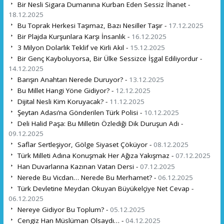
Bir Nesli Sigara Dumanına Kurban Eden Sessiz İhanet -
18.12.2025
Bu Toprak Herkesi Taşımaz, Bazı Nesiller Taşır -
17.12.2025
Bir Plajda Kurşunlara Karşı İnsanlık -
16.12.2025
3 Milyon Dolarlık Teklif ve Kirli Akıl -
15.12.2025
Bir Genç Kayboluyorsa, Bir Ülke Sessizce İşgal Ediliyordur -
14.12.2025
Barışın Anahtarı Nerede Duruyor? -
13.12.2025
Bu Millet Hangi Yöne Gidiyor? -
12.12.2025
Dijital Nesli Kim Koruyacak? -
11.12.2025
Şeytan Adası’na Gönderilen Türk Polisi -
10.12.2025
Deli Halid Paşa: Bu Milletin Özlediği Dik Duruşun Adı -
09.12.2025
Saflar Sertleşiyor, Gölge Siyaset Çöküyor -
08.12.2025
Türk Milleti Adına Konuşmak Her Ağıza Yakışmaz -
07.12.2025
Han Duvarlarına Kazınan Vatan Dersi -
07.12.2025
Nerede Bu Vicdan… Nerede Bu Merhamet? -
06.12.2025
Türk Devletine Meydan Okuyan Büyükelçiye Net Cevap -
06.12.2025
Nereye Gidiyor Bu Toplum? -
05.12.2025
Cengiz Han Müslüman Olsaydı… -
04.12.2025