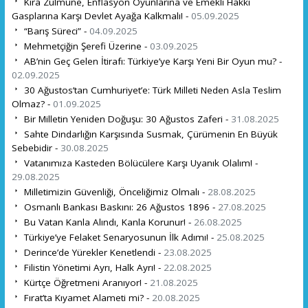
Kira Zulmüne, Enflasyon Oyunlarına ve Emekli Hakkı
Gasplarına Karşı Devlet Ayağa Kalkmalı! -
05.09.2025
“Barış Süreci” -
04.09.2025
Mehmetçiğin Şerefi Üzerine -
03.09.2025
AB’nin Geç Gelen İtirafı: Türkiye’ye Karşı Yeni Bir Oyun mu? -
02.09.2025
30 Ağustos’tan Cumhuriyet’e: Türk Milleti Neden Asla Teslim
Olmaz? -
01.09.2025
Bir Milletin Yeniden Doğuşu: 30 Ağustos Zaferi -
31.08.2025
Sahte Dindarlığın Karşısında Susmak, Çürümenin En Büyük
Sebebidir -
30.08.2025
Vatanımıza Kasteden Bölücülere Karşı Uyanık Olalım! -
29.08.2025
Milletimizin Güvenliği, Önceliğimiz Olmalı -
28.08.2025
Osmanlı Bankası Baskını: 26 Ağustos 1896 -
27.08.2025
Bu Vatan Kanla Alındı, Kanla Korunur! -
26.08.2025
Türkiye’ye Felaket Senaryosunun İlk Adımı! -
25.08.2025
Derince’de Yürekler Kenetlendi -
23.08.2025
Filistin Yönetimi Ayrı, Halk Ayrı! -
22.08.2025
Kürtçe Öğretmeni Aranıyor! -
21.08.2025
Fırat’ta Kıyamet Alameti mi? -
20.08.2025