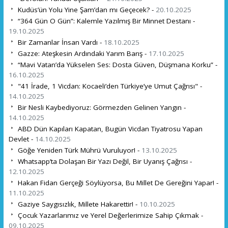
Kudüs’ün Yolu Yine Şam’dan mı Geçecek? -
20.10.2025
“364 Gün O Gün”: Kalemle Yazılmış Bir Minnet Destanı -
19.10.2025
Bir Zamanlar İnsan Vardı -
18.10.2025
Gazze: Ateşkesin Ardındaki Yarım Barış -
17.10.2025
“Mavi Vatan’da Yükselen Ses: Dosta Güven, Düşmana Korku” -
16.10.2025
"41 İrade, 1 Vicdan: Kocaeli’den Türkiye’ye Umut Çağrısı" -
14.10.2025
Bir Nesli Kaybediyoruz: Görmezden Gelinen Yangın -
14.10.2025
ABD Dün Kapıları Kapatan, Bugün Vicdan Tiyatrosu Yapan
Devlet -
14.10.2025
Göğe Yeniden Türk Mührü Vuruluyor! -
13.10.2025
Whatsapp’ta Dolaşan Bir Yazı Değil, Bir Uyanış Çağrısı -
12.10.2025
Hakan Fidan Gerçeği Söylüyorsa, Bu Millet De Gereğini Yapar! -
11.10.2025
Gaziye Saygısızlık, Millete Hakarettir! -
10.10.2025
Çocuk Yazarlarımız ve Yerel Değerlerimize Sahip Çıkmak -
09.10.2025