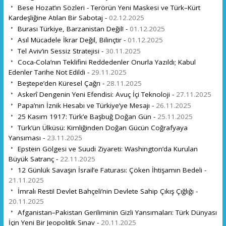
Bese Hozat’ın Sözleri - Terörün Yeni Maskesi ve Türk–Kürt
Kardeşliğine Atılan Bir Sabotaj -
02.12.2025
Burası Türkiye, Barzanistan Değil! -
01.12.2025
Asıl Mücadele İkrar Değil, Bilinçtir -
01.12.2025
Tel Aviv’in Sessiz Stratejisi -
30.11.2025
Coca-Cola’nın Teklifini Reddedenler Onurla Yazıldı; Kabul
Edenler Tarihe Not Edildi -
29.11.2025
Beştepe’den Küresel Çağrı -
28.11.2025
Askerî Dengenin Yeni Efendisi: Avuç İçi Teknoloji -
27.11.2025
Papa’nın İznik Hesabı ve Türkiye’ye Mesajı -
26.11.2025
25 Kasım 1917: Türk’e Başbuğ Doğan Gün -
25.11.2025
Türk’ün Ülküsü: Kimliğinden Doğan Gücün Coğrafyaya
Yansıması -
23.11.2025
Epstein Gölgesi ve Suudi Ziyareti: Washington’da Kurulan
Büyük Satranç -
22.11.2025
12 Günlük Savaşın İsrail’e Faturası: Çöken İhtişamın Bedeli -
21.11.2025
İmralı Resti! Devlet Bahçeli’nin Devlete Sahip Çıkış Çığlığı -
20.11.2025
Afganistan–Pakistan Geriliminin Gizli Yansımaları: Türk Dünyası
İçin Yeni Bir Jeopolitik Sınav -
20.11.2025