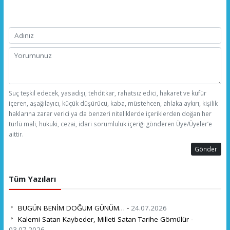
Suç teşkil edecek, yasadışı, tehditkar, rahatsız edici, hakaret ve küfür
içeren, aşağılayıcı, küçük düşürücü, kaba, müstehcen, ahlaka aykırı, kişilik
haklarına zarar verici ya da benzeri niteliklerde içeriklerden doğan her
türlü mali, hukuki, cezai, idari sorumluluk içeriği gönderen Üye/Üyeler’e
aittir.
Gönder
Tüm Yazıları
BUGÜN BENİM DOĞUM GÜNÜM… -
24.07.2026
Kalemi Satan Kaybeder, Milleti Satan Tarihe Gömülür -
03.07.2026