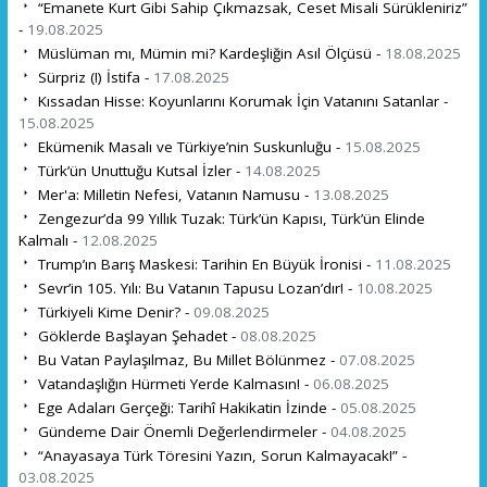
“Emanete Kurt Gibi Sahip Çıkmazsak, Ceset Misali Sürükleniriz”
-
19.08.2025
Müslüman mı, Mümin mi? Kardeşliğin Asıl Ölçüsü -
18.08.2025
Sürpriz (!) İstifa -
17.08.2025
Kıssadan Hisse: Koyunlarını Korumak İçin Vatanını Satanlar -
15.08.2025
Ekümenik Masalı ve Türkiye’nin Suskunluğu -
15.08.2025
Türk’ün Unuttuğu Kutsal İzler -
14.08.2025
Mer'a: Milletin Nefesi, Vatanın Namusu -
13.08.2025
Zengezur’da 99 Yıllık Tuzak: Türk’ün Kapısı, Türk’ün Elinde
Kalmalı -
12.08.2025
Trump’ın Barış Maskesi: Tarihin En Büyük İronisi -
11.08.2025
Sevr’in 105. Yılı: Bu Vatanın Tapusu Lozan’dır! -
10.08.2025
Türkiyeli Kime Denir? -
09.08.2025
Göklerde Başlayan Şehadet -
08.08.2025
Bu Vatan Paylaşılmaz, Bu Millet Bölünmez -
07.08.2025
Vatandaşlığın Hürmeti Yerde Kalmasın! -
06.08.2025
Ege Adaları Gerçeği: Tarihî Hakikatin İzinde -
05.08.2025
Gündeme Dair Önemli Değerlendirmeler -
04.08.2025
“Anayasaya Türk Töresini Yazın, Sorun Kalmayacak!” -
03.08.2025