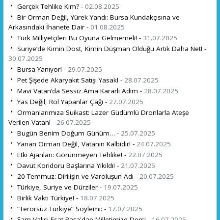
Gerçek Tehlike Kim? -
02.08.2025
Bir Orman Değil, Yürek Yandı: Bursa Kundakçısına ve
Arkasındaki İhanete Dair -
01.08.2025
Türk Milliyetçileri Bu Oyuna Gelmemeli! -
31.07.2025
Suriye’de Kimin Dost, Kimin Düşman Olduğu Artık Daha Net! -
30.07.2025
Bursa Yanıyor! -
29.07.2025
Pet Şişede Akaryakıt Satışı Yasak! -
28.07.2025
Mavi Vatan’da Sessiz Ama Kararlı Adım -
28.07.2025
Yas Değil, Rol Yapanlar Çağı -
27.07.2025
Ormanlarımıza Suikast: Lazer Güdümlü Dronlarla Ateşe
Verilen Vatan! -
26.07.2025
Bugün Benim Doğum Günüm… -
25.07.2025
Yanan Orman Değil, Vatanın Kalbidir! -
24.07.2025
Etki Ajanları: Görünmeyen Tehlike! -
22.07.2025
Davut Koridoru Başlarına Yıkıldı! -
21.07.2025
20 Temmuz: Dirilişin ve Varoluşun Adı -
20.07.2025
Türkiye, Suriye ve Dürziler -
19.07.2025
Birlik Vakti Türkiye! -
18.07.2025
“Terörsüz Türkiye” Söylemi: -
17.07.2025
Şam Valisi Esat Paşa'dan Milletimize Ders! -
16.07.2025