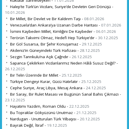
Kuklalar Sahnedeyken -
11.01.2026
Halep’te Türk’ün Vicdanı, Suriye’de Devletin Geri Dönüşü -
10.01.2026
Bir Millet, Bir Devlet ve Bir Kaldırım Taşı -
08.01.2026
Venezuela’dan Ankara’ya Uzanan Darbe Haritası -
07.01.2026
İsmini Kaybeden Millet, Kimliğini De Kaybeder -
06.01.2026
Terörün Takvimi Olmaz, Hedefi Hep Türkiye’dır -
30.12.2025
Bir Göl Susarsa, Bir Şehir Konuşamaz -
29.12.2025
Akdeniz’in Güneyindeki Türk Hafızası -
28.12.2025
Sezgin Tanrıkulu’na Açık Çağrıdır -
26.12.2025
Sapanca Çekilirken Vicdanlarımız Neden Hâlâ Susuz Değil? -
26.12.2025
Bir Telin Üzerinde Bir Millet -
25.12.2025
Türkiye Dengeyi Kurar, Gücü Hatırlatır -
25.12.2025
Cephe Suriye, Araç Libya, Mesaj Ankara -
24.12.2025
Bir Saray, Bir Rulet Masası ve Bugünün Sanal Bahis Çıkmazı -
23.12.2025
Hayatımı Yazdım, Roman Oldu -
22.12.2025
Bu Topraklar Gökyüzünü Unutmaz -
21.12.2025
Nardugan - Unutturulan Türk Yılbaşısı -
20.12.2025
Bayrak Değil, İtiraf -
19.12.2025