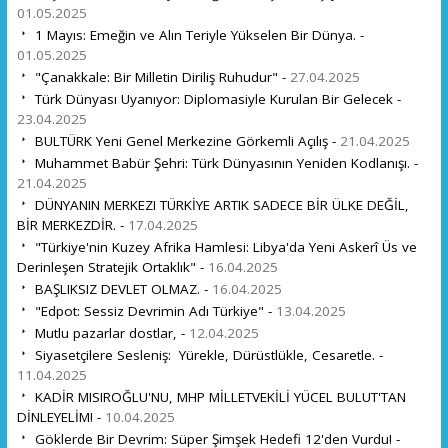
01.05.2025
1 Mayıs: Emeğin ve Alın Teriyle Yükselen Bir Dünya. -
01.05.2025
"Çanakkale: Bir Milletin Diriliş Ruhudur" -
27.04.2025
Türk Dünyası Uyanıyor: Diplomasiyle Kurulan Bir Gelecek -
23.04.2025
BULTÜRK Yeni Genel Merkezine Görkemli Açılış -
21.04.2025
Muhammet Babür Şehri: Türk Dünyasının Yeniden Kodlanışı. -
21.04.2025
DÜNYANIN MERKEZI TÜRKİYE ARTIK SADECE BİR ÜLKE DEĞİL,
BİR MERKEZDİR. -
17.04.2025
"Türkiye'nin Kuzey Afrika Hamlesi: Libya'da Yeni Askerî Üs ve
Derinleşen Stratejik Ortaklık" -
16.04.2025
BAŞLIKSIZ DEVLET OLMAZ. -
16.04.2025
"Edpot: Sessiz Devrimin Adı Türkiye" -
13.04.2025
Mutlu pazarlar dostlar, -
12.04.2025
Siyasetçilere Sesleniş: Yürekle, Dürüstlükle, Cesaretle. -
11.04.2025
KADİR MISIROĞLU'NU, MHP MİLLETVEKİLİ YÜCEL BULUT'TAN
DİNLEYELİM! -
10.04.2025
Göklerde Bir Devrim: Süper Şimşek Hedefi 12'den Vurdu! -