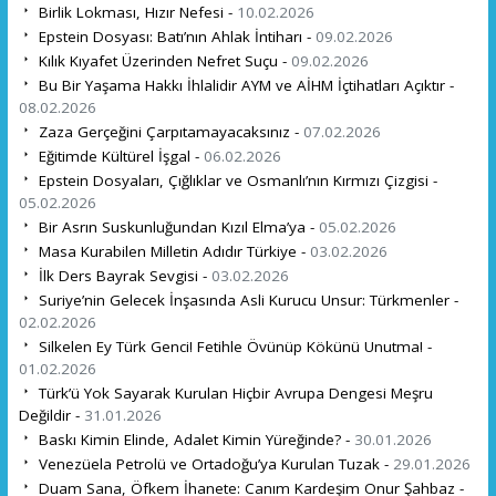
Birlik Lokması, Hızır Nefesi -
10.02.2026
Epstein Dosyası: Batı’nın Ahlak İntiharı -
09.02.2026
Kılık Kıyafet Üzerinden Nefret Suçu -
09.02.2026
Bu Bir Yaşama Hakkı İhlalidir AYM ve AİHM İçtihatları Açıktır -
08.02.2026
Zaza Gerçeğini Çarpıtamayacaksınız -
07.02.2026
Eğitimde Kültürel İşgal -
06.02.2026
Epstein Dosyaları, Çığlıklar ve Osmanlı’nın Kırmızı Çizgisi -
05.02.2026
Bir Asrın Suskunluğundan Kızıl Elma’ya -
05.02.2026
Masa Kurabilen Milletin Adıdır Türkiye -
03.02.2026
İlk Ders Bayrak Sevgisi -
03.02.2026
Suriye’nin Gelecek İnşasında Asli Kurucu Unsur: Türkmenler -
02.02.2026
Silkelen Ey Türk Genci! Fetihle Övünüp Kökünü Unutma! -
01.02.2026
Türk’ü Yok Sayarak Kurulan Hiçbir Avrupa Dengesi Meşru
Değildir -
31.01.2026
Baskı Kimin Elinde, Adalet Kimin Yüreğinde? -
30.01.2026
Venezüela Petrolü ve Ortadoğu’ya Kurulan Tuzak -
29.01.2026
Duam Sana, Öfkem İhanete: Canım Kardeşim Onur Şahbaz -