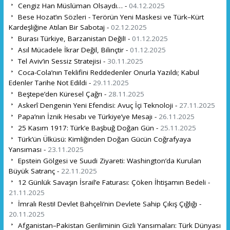
Cengiz Han Müslüman Olsaydı… -
04.12.2025
Bese Hozat’ın Sözleri - Terörün Yeni Maskesi ve Türk–Kürt
Kardeşliğine Atılan Bir Sabotaj -
02.12.2025
Burası Türkiye, Barzanistan Değil! -
01.12.2025
Asıl Mücadele İkrar Değil, Bilinçtir -
01.12.2025
Tel Aviv’in Sessiz Stratejisi -
30.11.2025
Coca-Cola’nın Teklifini Reddedenler Onurla Yazıldı; Kabul
Edenler Tarihe Not Edildi -
29.11.2025
Beştepe’den Küresel Çağrı -
28.11.2025
Askerî Dengenin Yeni Efendisi: Avuç İçi Teknoloji -
27.11.2025
Papa’nın İznik Hesabı ve Türkiye’ye Mesajı -
26.11.2025
25 Kasım 1917: Türk’e Başbuğ Doğan Gün -
25.11.2025
Türk’ün Ülküsü: Kimliğinden Doğan Gücün Coğrafyaya
Yansıması -
23.11.2025
Epstein Gölgesi ve Suudi Ziyareti: Washington’da Kurulan
Büyük Satranç -
22.11.2025
12 Günlük Savaşın İsrail’e Faturası: Çöken İhtişamın Bedeli -
21.11.2025
İmralı Resti! Devlet Bahçeli’nin Devlete Sahip Çıkış Çığlığı -
20.11.2025
Afganistan–Pakistan Geriliminin Gizli Yansımaları: Türk Dünyası