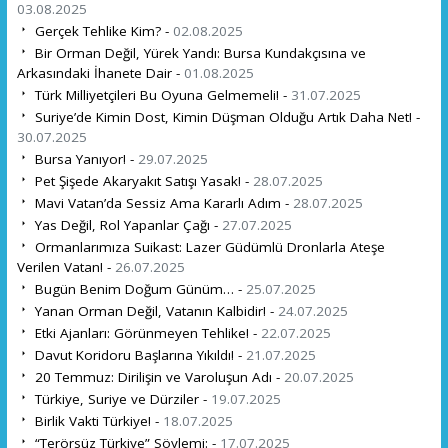
03.08.2025
Gerçek Tehlike Kim? -
02.08.2025
Bir Orman Değil, Yürek Yandı: Bursa Kundakçısına ve
Arkasındaki İhanete Dair -
01.08.2025
Türk Milliyetçileri Bu Oyuna Gelmemeli! -
31.07.2025
Suriye’de Kimin Dost, Kimin Düşman Olduğu Artık Daha Net! -
30.07.2025
Bursa Yanıyor! -
29.07.2025
Pet Şişede Akaryakıt Satışı Yasak! -
28.07.2025
Mavi Vatan’da Sessiz Ama Kararlı Adım -
28.07.2025
Yas Değil, Rol Yapanlar Çağı -
27.07.2025
Ormanlarımıza Suikast: Lazer Güdümlü Dronlarla Ateşe
Verilen Vatan! -
26.07.2025
Bugün Benim Doğum Günüm… -
25.07.2025
Yanan Orman Değil, Vatanın Kalbidir! -
24.07.2025
Etki Ajanları: Görünmeyen Tehlike! -
22.07.2025
Davut Koridoru Başlarına Yıkıldı! -
21.07.2025
20 Temmuz: Dirilişin ve Varoluşun Adı -
20.07.2025
Türkiye, Suriye ve Dürziler -
19.07.2025
Birlik Vakti Türkiye! -
18.07.2025
“Terörsüz Türkiye” Söylemi: -
17.07.2025