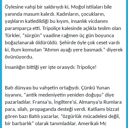
Öylesine vahşi bir saldırıydı ki, Moğol istilaları bile
yanında masum kalırdı. Kadınların, çocukların,
yaşlıların katledildiği bu kıyım, insanlık vicdanını
paramparça etti. Tripoliçe kalesinde açlıkla teslim olan
Türkler, “sürgün” vaadine rağmen üç gün boyunca
boğazlanarak öldürüldü. Şehirde öyle çok ceset vardı
ki, Rum komutan “Atımın ayağı yere basmadı.” diyerek
övünüyordu.
İnsanlığın bittiği yer işte orasıydı: Tripoliçe!
Batı dünyası bu vahşetin ortağıydı. Çünkü Yunan
isyanını, “antik medeniyetin yeniden doğuşu” diye
pazarladılar. Fransa’sı, İngiltere’si, Almanya’sı Rumlara
para, silah, propaganda desteği verdi. Katliamı bizzat
gören bazı Batılı yazarlar, “özgürlük mücadelesi değil,
bir barbarlık” olarak tanımladılar. Amerikalı Mc