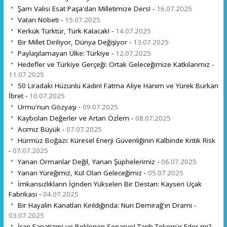
Şam Valisi Esat Paşa'dan Milletimize Ders! -
16.07.2025
Vatan Nöbeti -
15.07.2025
Kerkük Türktür, Türk Kalacak! -
14.07.2025
Bir Millet Diriliyor, Dünya Değişiyor -
13.07.2025
Paylaşılamayan Ülke: Türkiye -
12.07.2025
Hedefler ve Türkiye Gerçeği: Ortak Geleceğimize Katkılarımız -
11.07.2025
50 Liradaki Hüzünlü Kadın! Fatma Aliye Hanım ve Yürek Burkan
İbret -
10.07.2025
Urmu'nun Gözyaşı -
09.07.2025
Kaybolan Değerler ve Artan Özlem -
08.07.2025
Acımız Büyük -
07.07.2025
Hürmüz Boğazı: Küresel Enerji Güvenliğinin Kalbinde Kritik Risk
-
07.07.2025
Yanan Ormanlar Değil, Yanan Şüphelerimiz -
06.07.2025
Yanan Yüreğimiz, Kül Olan Geleceğimiz -
05.07.2025
İmkansızlıkların İçinden Yükselen Bir Destan: Kayseri Uçak
Fabrikası -
04.07.2025
Bir Hayalin Kanatları Kırıldığında: Nuri Demirağ'ın Dramı -
03.07.2025
İran Fanatizmi ve Beklenen Senaryo! Tarih Tekerrür Eder mi? -