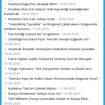
İstanbul Boğazı’nın Stratejik Ritmi -
19.06.2025
Anadolu Bize Dar Geliyor: Batı Hayranlığı Hastalığından
Kurtulmak -
18.06.2025
Perdenin Önü İran, Arkası İsrail: -
18.06.2025
"Vadedilmiş Topraklar" ve Bölgesel Çatışmaların Gölgesinde
Kürtlerin Konumu -
17.06.2025
İran Kimliği Üzerine Bir Sorgulama: -
16.06.2025
Ortadoğu’nun Barut Fıçısı: Yeni Bir Savaşın Eşiğinde mi? -
15.06.2025
Unutmak İhanettir: Rodopların Bülbülünü Robota Çevirdiler -
14.06.2025
İran’a Yapılan Saldırı Türkiye’ye Verilmiş Sinsi Bir Mesajdır -
14.06.2025
Cengiz Aytmatov: Türk Dünyası’nın Vicdanı ve Ebedi Sesi -
13.06.2025
“Zamanı Aşan Bir Kültür Adası: Romanya’daki Başpınar Köyü” -
12.06.2025
Kızılelma: Türk'ün Gökteki Mührü -
11.06.2025
Dünya Yönetimine Türkiye Hazır mı? -
10.06.2025
Türk Milletinin Dünya Üzerindeki Adalet ve Barışa Etkisi -
09.06.2025