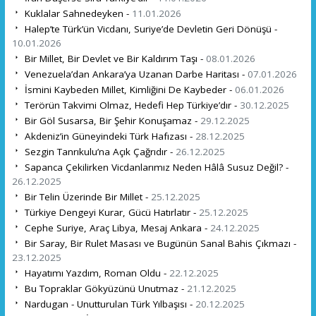
Kuklalar Sahnedeyken -
11.01.2026
Halep’te Türk’ün Vicdanı, Suriye’de Devletin Geri Dönüşü -
10.01.2026
Bir Millet, Bir Devlet ve Bir Kaldırım Taşı -
08.01.2026
Venezuela’dan Ankara’ya Uzanan Darbe Haritası -
07.01.2026
İsmini Kaybeden Millet, Kimliğini De Kaybeder -
06.01.2026
Terörün Takvimi Olmaz, Hedefi Hep Türkiye’dır -
30.12.2025
Bir Göl Susarsa, Bir Şehir Konuşamaz -
29.12.2025
Akdeniz’in Güneyindeki Türk Hafızası -
28.12.2025
Sezgin Tanrıkulu’na Açık Çağrıdır -
26.12.2025
Sapanca Çekilirken Vicdanlarımız Neden Hâlâ Susuz Değil? -
26.12.2025
Bir Telin Üzerinde Bir Millet -
25.12.2025
Türkiye Dengeyi Kurar, Gücü Hatırlatır -
25.12.2025
Cephe Suriye, Araç Libya, Mesaj Ankara -
24.12.2025
Bir Saray, Bir Rulet Masası ve Bugünün Sanal Bahis Çıkmazı -
23.12.2025
Hayatımı Yazdım, Roman Oldu -
22.12.2025
Bu Topraklar Gökyüzünü Unutmaz -
21.12.2025
Nardugan - Unutturulan Türk Yılbaşısı -
20.12.2025