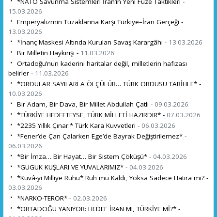
*NATO Savunma Sistemleri İran’ın Yeni Füze Taktikleri -
15.03.2026
Emperyalizmin Tuzaklarına Karşı Türkiye–İran Gerçeği -
13.03.2026
*İnanç Maskesi Altında Kurulan Savaş Karargâhı -
13.03.2026
Bir Milletin Haykırışı -
11.03.2026
Ortadoğu’nun kaderini haritalar değil, milletlerin hafızası
belirler -
11.03.2026
*ORDULAR SAYILARLA ÖLÇÜLÜR… TÜRK ORDUSU TARİHLE* -
10.03.2026
Bir Adam, Bir Dava, Bir Millet Abdullah Çatlı -
09.03.2026
*TÜRKİYE HEDEFTEYSE, TÜRK MİLLETİ HAZIRDIR* -
07.03.2026
*2235 Yıllık Çınar:* Türk Kara Kuvvetleri -
06.03.2026
*Fener’de Çan Çalarken Ege’de Bayrak Değiştirilemez* -
06.03.2026
*Bir İmza… Bir Hayat… Bir Sistem Çöküşü* -
04.03.2026
*GUGUK KUŞLARI VE YUVALARIMIZ* -
04.03.2026
*Kuvâ-yi Milliye Ruhu* Ruh mu Kaldı, Yoksa Sadece Hatıra mı? -
03.03.2026
*NARKO-TERÖR* -
02.03.2026
*ORTADOĞU YANIYOR: HEDEF İRAN MI, TÜRKİYE Mİ?* -