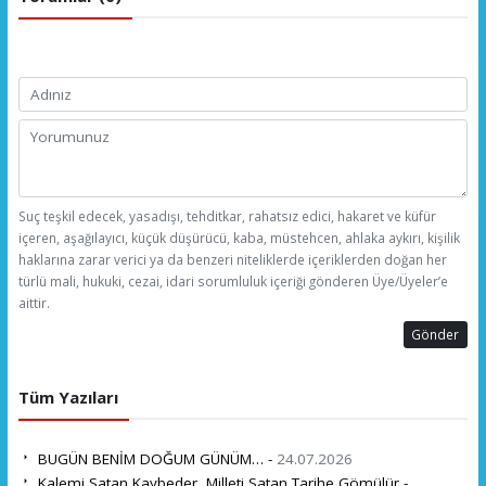
Suç teşkil edecek, yasadışı, tehditkar, rahatsız edici, hakaret ve küfür
içeren, aşağılayıcı, küçük düşürücü, kaba, müstehcen, ahlaka aykırı, kişilik
haklarına zarar verici ya da benzeri niteliklerde içeriklerden doğan her
türlü mali, hukuki, cezai, idari sorumluluk içeriği gönderen Üye/Üyeler’e
aittir.
Gönder
Tüm Yazıları
BUGÜN BENİM DOĞUM GÜNÜM… -
24.07.2026
Kalemi Satan Kaybeder, Milleti Satan Tarihe Gömülür -