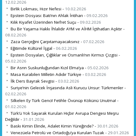
12.02.2026
Birlik Lokması, Hızır Nefesi -
10.02.2026
Epstein Dosyası: Batı’nın Ahlak İntiharı -
09.02.2026
Kılık Kıyafet Üzerinden Nefret Suçu -
09.02.2026
Bu Bir Yaşama Hakkı İhlalidir AYM ve AİHM İçtihatları Açıktır -
08.02.2026
Zaza Gerçeğini Çarpıtamayacaksınız -
07.02.2026
Eğitimde Kültürel İşgal -
06.02.2026
Epstein Dosyaları, Çığlıklar ve Osmanlı’nın Kırmızı Çizgisi -
05.02.2026
Bir Asrın Suskunluğundan Kızıl Elma’ya -
05.02.2026
Masa Kurabilen Milletin Adıdır Türkiye -
03.02.2026
İlk Ders Bayrak Sevgisi -
03.02.2026
Suriye’nin Gelecek İnşasında Asli Kurucu Unsur: Türkmenler -
02.02.2026
Silkelen Ey Türk Genci! Fetihle Övünüp Kökünü Unutma! -
01.02.2026
Türk’ü Yok Sayarak Kurulan Hiçbir Avrupa Dengesi Meşru
Değildir -
31.01.2026
Baskı Kimin Elinde, Adalet Kimin Yüreğinde? -
30.01.2026
Venezüela Petrolü ve Ortadoğu’ya Kurulan Tuzak -
29.01.2026