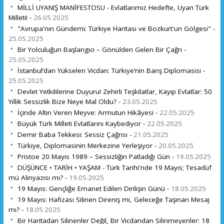
MİLLİ UYANIŞ MANİFESTOSU - Evlatlarımız Hedefte, Uyan Türk
Milleti! -
26.05.2025
"Avrupa'nın Gündemi: Türkiye Haritası ve Bozkurt'un Gölgesi" -
25.05.2025
Bir Yolculuğun Başlangıcı – Gönülden Gelen Bir Çağrı -
25.05.2025
İstanbul’dan Yükselen Vicdan: Türkiye’nin Barış Diplomasisi -
25.05.2025
Devlet Yetkililerine Duyuru! Zehirli Teşkilatlar, Kayıp Evlatlar: 50
Yıllık Sessizlik Bize Neye Mal Oldu? -
23.05.2025
İçinde Altın Veren Meyve: Armutun Hikâyesi -
22.05.2025
Büyük Türk Milleti Evlatlarını Kaybediyor -
22.05.2025
Demir Baba Tekkesi: Sessiz Çağrısı -
21.05.2025
Türkiye, Diplomasinin Merkezine Yerleşiyor -
20.05.2025
Pristoe 20 Mayıs 1989 – Sessizliğin Patladığı Gün -
19.05.2025
DÜŞÜNCE • TARİH • YAŞAM - Türk Tarihi'nde 19 Mayıs; Tesadüf
mü Alınyazısı mı? -
19.05.2025
19 Mayıs: Gençliğe Emanet Edilen Dirilişin Günü -
18.05.2025
19 Mayıs: Hafızası Silinen Direniş mi, Geleceğe Taşınan Mesaj
mı? -
18.05.2025
Bir Haritadan Silinenler Değil, Bir Vicdandan Silinmeyenler: 18