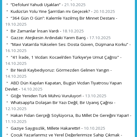
“Defolun! Yahudi Uşakları” -
21.10.2025
Kudüs’ün Yolu Yine Şam’dan mı Geçecek? -
20.10.2025
“364 Gün O Gün”: Kalemle Yazılmış Bir Minnet Destanı -
19.10.2025
Bir Zamanlar İnsan Vardı -
18.10.2025
Gazze: Ateşkesin Ardındaki Yarım Barış -
17.10.2025
“Mavi Vatan’da Yükselen Ses: Dosta Güven, Düşmana Korku” -
16.10.2025
"41 İrade, 1 Vicdan: Kocaeli’den Türkiye’ye Umut Çağrısı" -
14.10.2025
Bir Nesli Kaybediyoruz: Görmezden Gelinen Yangın -
14.10.2025
ABD Dün Kapıları Kapatan, Bugün Vicdan Tiyatrosu Yapan
Devlet -
14.10.2025
Göğe Yeniden Türk Mührü Vuruluyor! -
13.10.2025
Whatsapp’ta Dolaşan Bir Yazı Değil, Bir Uyanış Çağrısı -
12.10.2025
Hakan Fidan Gerçeği Söylüyorsa, Bu Millet De Gereğini Yapar! -
11.10.2025
Gaziye Saygısızlık, Millete Hakarettir! -
10.10.2025
Çocuk Yazarlarımız ve Yerel Değerlerimize Sahip Çıkmak -