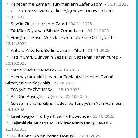
Kenetlenme Zamanı: Türkmenlerin Zafer Seçimi -
06.11.2025
Cicero Teorisi: 2000 Yıldır Değişmeyen Dünya Düzeni -
05.11.2025
Sevr’in Zinciri, Lozan’ın Zaferi -
04.11.2025
Türk’üm Diyorsan Bilmek Zorundasın! -
03.11.2025
Emeğin Türküsü: Meslek Liseleri, Ülkenin Omurgasıdır -
02.11.2025
Ankara Kriterleri, Berlin Duvarını Yıkar! -
01.11.2025
Katilin Emri, Dünyanın Sessizliği! Gazze’nin Yanan Yüreği -
30.10.2025
Metro Kredisi Nerede? -
29.10.2025
Azerbaycan’daki Hahamlar Toplantısı Üzerine: Özünü
Bilmeyenlerin Şaşkınlığı -
27.10.2025
TOYŞAD TAZİYE MESAJI -
25.10.2025
Bir Dilin Bayrağını Taşımak -
25.10.2025
Gazze İmtihanı, Kıbrıs İradesi ve Türkiye’nin Yeni Hamlesi -
24.10.2025
İsrail Kaçıyor, Türkiye İnsanlık Nöbetinde -
23.10.2025
Bağımlılıkla Mücadele: Türk İradesinin Diriliş Davası -
22.10.2025
82. İl Kıbrıs: Kalbin Yerine Dönüşü -
22.10.2025