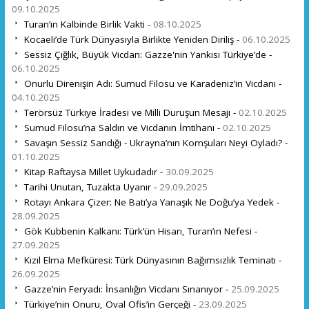
09.10.2025
Turan’ın Kalbinde Birlik Vakti -
08.10.2025
Kocaeli’de Türk Dünyasıyla Birlikte Yeniden Diriliş -
06.10.2025
Sessiz Çığlık, Büyük Vicdan: Gazze'nin Yankısı Türkiye’de -
06.10.2025
Onurlu Direnişin Adı: Sumud Filosu ve Karadeniz’in Vicdanı -
04.10.2025
Terörsüz Türkiye İradesi ve Milli Duruşun Mesajı -
02.10.2025
Sumud Filosu’na Saldırı ve Vicdanın İmtihanı -
02.10.2025
Savaşın Sessiz Sandığı - Ukrayna’nın Komşuları Neyi Oyladı? -
01.10.2025
Kitap Raftaysa Millet Uykudadır -
30.09.2025
Tarihi Unutan, Tuzakta Uyanır -
29.09.2025
Rotayı Ankara Çizer: Ne Batı’ya Yanaşık Ne Doğu’ya Yedek -
28.09.2025
Gök Kubbenin Kalkanı: Türk’ün Hisarı, Turan’ın Nefesi -
27.09.2025
Kızıl Elma Mefküresi: Türk Dünyasının Bağımsızlık Teminatı -
26.09.2025
Gazze’nin Feryadı: İnsanlığın Vicdanı Sınanıyor -
25.09.2025
Türkiye’nin Onuru, Oval Ofis’in Gerçeği -
23.09.2025