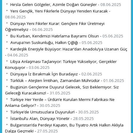
Hırsla Gelen Gölgeler, Azimle Doğan Güneşler -
08.06.2025
Yeni Gençlik, Yeni Fikirlerle Dünyayı Yeniden Kuracak -
08.06.2025
Dünyayı Yeni Fikirler Kurar: Gençlere Fikir Üretmeyi
Öğretmeliyiz -
06.06.2025
Bu Kurban, Kendimizi Hatırlama Bayramı Olsun -
05.06.2025
Avrupa'nın Suskunluğu, Halkın Çığlığı -
05.06.2025
Kardeşlik Enerjiyle Büyüyor: Hazar’dan Anadolu’ya Uzanan Güç
-
04.06.2025
Libya Anlaşması Taçlanıyor: Türkiye Yükseliyor, Gerçekler
Konuşuyor -
03.06.2025
Dünyaya İz Bırakmak İçin Buradayız -
02.06.2025
Türklük – Ateşten İmtihan, Zamandan Mührüdür -
01.06.2025
Bugünün Gençlerine Duyuru! Gelecek, Sizi Beklemiyor. Siz
Geleceği Kuracaksınız! -
31.05.2025
Türkiye Her Yerde – Ürdün’e Kurulan Mermi Fabrikası Ne
Anlama Geliyor? -
30.05.2025
Türkiye’de Umutsuzlara Duyurulur! -
30.05.2025
İstanbul’u Alan, Dünyayı Yönetir -
28.05.2025
Bulgaristan’da Perdeyi Kapatın, Bu Tiyatro Artık Halkın Aklıyla
Dalga Geçmek! -
27.05.2025