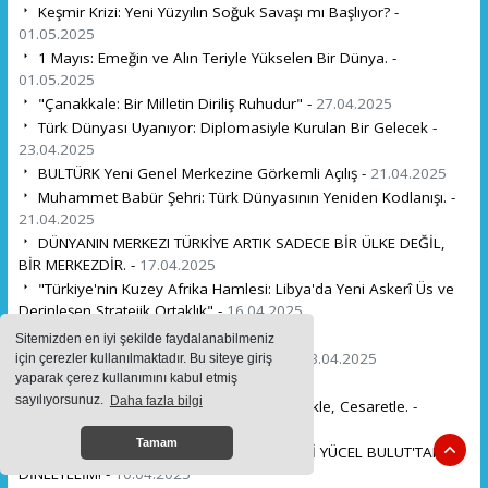
Keşmir Krizi: Yeni Yüzyılın Soğuk Savaşı mı Başlıyor? -
01.05.2025
1 Mayıs: Emeğin ve Alın Teriyle Yükselen Bir Dünya. -
01.05.2025
"Çanakkale: Bir Milletin Diriliş Ruhudur" -
27.04.2025
Türk Dünyası Uyanıyor: Diplomasiyle Kurulan Bir Gelecek -
23.04.2025
BULTÜRK Yeni Genel Merkezine Görkemli Açılış -
21.04.2025
Muhammet Babür Şehri: Türk Dünyasının Yeniden Kodlanışı. -
21.04.2025
DÜNYANIN MERKEZI TÜRKİYE ARTIK SADECE BİR ÜLKE DEĞİL,
BİR MERKEZDİR. -
17.04.2025
"Türkiye'nin Kuzey Afrika Hamlesi: Libya'da Yeni Askerî Üs ve
Derinleşen Stratejik Ortaklık" -
16.04.2025
BAŞLIKSIZ DEVLET OLMAZ. -
16.04.2025
Sitemizden en iyi şekilde faydalanabilmeniz
"Edpot: Sessiz Devrimin Adı Türkiye" -
13.04.2025
için çerezler kullanılmaktadır. Bu siteye giriş
yaparak çerez kullanımını kabul etmiş
Mutlu pazarlar dostlar, -
12.04.2025
sayılıyorsunuz.
Daha fazla bilgi
Siyasetçilere Sesleniş: Yürekle, Dürüstlükle, Cesaretle. -
11.04.2025
Tamam
KADİR MISIROĞLU'NU, MHP MİLLETVEKİLİ YÜCEL BULUT'TAN
DİNLEYELİM! -
10.04.2025