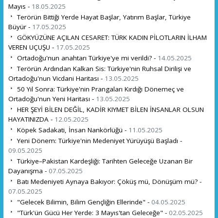
Mayıs -
18.05.2025
Terörün Bittiği Yerde Hayat Başlar, Yatırım Başlar, Türkiye
Büyür -
17.05.2025
GÖKYÜZÜNE AÇILAN CESARET: TÜRK KADIN PİLOTLARIN İLHAM
VEREN UÇUŞU -
17.05.2025
Ortadoğu'nun anahtarı Türkiye'ye mi verildi? -
14.05.2025
Terörün Ardından Kalkan Sis: Türkiye'nin Ruhsal Dirilişi ve
Ortadoğu'nun Vicdani Haritası -
13.05.2025
50 Yıl Sonra: Türkiye'nin Prangaları Kırdığı Dönemeç ve
Ortadoğu'nun Yeni Haritası -
13.05.2025
HER ŞEYİ BİLEN DEĞİL, KADİR KIYMET BİLEN İNSANLAR OLSUN
HAYATINIZDA -
12.05.2025
Köpek Sadakati, İnsan Nankörlüğü -
11.05.2025
Yeni Dönem: Türkiye'nin Medeniyet Yürüyüşü Başladı -
09.05.2025
Türkiye–Pakistan Kardeşliği: Tarihten Geleceğe Uzanan Bir
Dayanışma -
07.05.2025
Batı Medeniyeti Aynaya Bakıyor: Çöküş mü, Dönüşüm mü? -
07.05.2025
"Gelecek Bilimin, Bilim Gençliğin Ellerinde" -
04.05.2025
"Türk'ün Gücü Her Yerde: 3 Mayıs'tan Geleceğe" -
02.05.2025