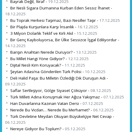
Bayrak Değil, İtiraf -
19.12.2025
Bir Nesli Sigara Dumanına Kurban Eden Sessiz İhanet -
18.12.2025
Bu Toprak Herkesi Taşımaz, Bazı Nesiller Taşır -
17.12.2025
Bir Plajda Kurşunlara Karşı İnsanlık -
16.12.2025
3 Milyon Dolarlık Teklif ve Kirli Akıl -
15.12.2025
Bir Genç Kayboluyorsa, Bir Ülke Sessizce İşgal Ediliyordur -
14.12.2025
Barışın Anahtarı Nerede Duruyor? -
13.12.2025
Bu Millet Hangi Yöne Gidiyor? -
12.12.2025
Dijital Nesli Kim Koruyacak? -
11.12.2025
Şeytan Adası’na Gönderilen Türk Polisi -
10.12.2025
Deli Halid Paşa: Bu Milletin Özlediği Dik Duruşun Adı -
09.12.2025
Saflar Sertleşiyor, Gölge Siyaset Çöküyor -
08.12.2025
Türk Milleti Adına Konuşmak Her Ağıza Yakışmaz -
07.12.2025
Han Duvarlarına Kazınan Vatan Dersi -
07.12.2025
Nerede Bu Vicdan… Nerede Bu Merhamet? -
06.12.2025
Türk Devletine Meydan Okuyan Büyükelçiye Net Cevap -
06.12.2025
Nereye Gidiyor Bu Toplum? -
05.12.2025