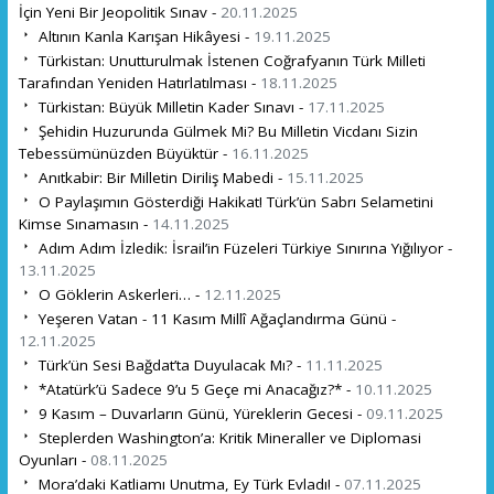
İçin Yeni Bir Jeopolitik Sınav -
20.11.2025
Altının Kanla Karışan Hikâyesi -
19.11.2025
Türkistan: Unutturulmak İstenen Coğrafyanın Türk Milleti
Tarafından Yeniden Hatırlatılması -
18.11.2025
Türkistan: Büyük Milletin Kader Sınavı -
17.11.2025
Şehidin Huzurunda Gülmek Mi? Bu Milletin Vicdanı Sizin
Tebessümünüzden Büyüktür -
16.11.2025
Anıtkabir: Bir Milletin Diriliş Mabedi -
15.11.2025
O Paylaşımın Gösterdiği Hakikat! Türk’ün Sabrı Selametini
Kimse Sınamasın -
14.11.2025
Adım Adım İzledik: İsrail’in Füzeleri Türkiye Sınırına Yığılıyor -
13.11.2025
O Göklerin Askerleri… -
12.11.2025
Yeşeren Vatan - 11 Kasım Millî Ağaçlandırma Günü -
12.11.2025
Türk’ün Sesi Bağdat’ta Duyulacak Mı? -
11.11.2025
*Atatürk’ü Sadece 9’u 5 Geçe mi Anacağız?* -
10.11.2025
9 Kasım – Duvarların Günü, Yüreklerin Gecesi -
09.11.2025
Steplerden Washington’a: Kritik Mineraller ve Diplomasi
Oyunları -
08.11.2025
Mora’daki Katliamı Unutma, Ey Türk Evladı! -
07.11.2025