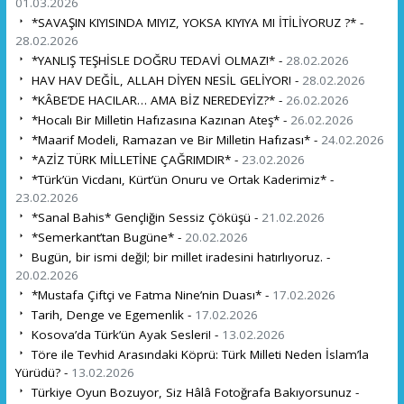
01.03.2026
*SAVAŞIN KIYISINDA MIYIZ, YOKSA KIYIYA MI İTİLİYORUZ ?* -
28.02.2026
*YANLIŞ TEŞHİSLE DOĞRU TEDAVİ OLMAZ!* -
28.02.2026
HAV HAV DEĞİL, ALLAH DİYEN NESİL GELİYOR! -
28.02.2026
*KÂBE’DE HACILAR… AMA BİZ NEREDEYİZ?* -
26.02.2026
*Hocalı Bir Milletin Hafızasına Kazınan Ateş* -
26.02.2026
*Maarif Modeli, Ramazan ve Bir Milletin Hafızası* -
24.02.2026
*AZİZ TÜRK MİLLETİNE ÇAĞRIMDIR* -
23.02.2026
*Türk’ün Vicdanı, Kürt’ün Onuru ve Ortak Kaderimiz* -
23.02.2026
*Sanal Bahis* Gençliğin Sessiz Çöküşü -
21.02.2026
*Semerkant’tan Bugüne* -
20.02.2026
Bugün, bir ismi değil; bir millet iradesini hatırlıyoruz. -
20.02.2026
*Mustafa Çiftçi ve Fatma Nine’nin Duası* -
17.02.2026
Tarih, Denge ve Egemenlik -
17.02.2026
Kosova’da Türk’ün Ayak Sesleri! -
13.02.2026
Töre ile Tevhid Arasındaki Köprü: Türk Milleti Neden İslam’la
Yürüdü? -
13.02.2026
Türkiye Oyun Bozuyor, Siz Hâlâ Fotoğrafa Bakıyorsunuz -