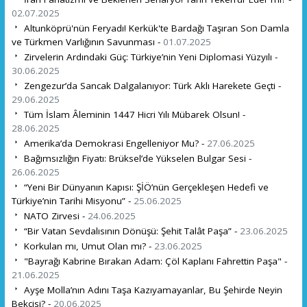
02.07.2025
Altunköprü'nün Feryadı! Kerkük'te Bardağı Taşıran Son Damla
ve Türkmen Varlığının Savunması -
01.07.2025
Zirvelerin Ardındaki Güç: Türkiye’nin Yeni Diplomasi Yüzyılı -
30.06.2025
Zengezur’da Sancak Dalgalanıyor: Türk Aklı Harekete Geçti -
29.06.2025
Tüm İslam Âleminin 1447 Hicri Yılı Mübarek Olsun! -
28.06.2025
Amerika’da Demokrasi Engelleniyor Mu? -
27.06.2025
Bağımsızlığın Fiyatı: Brüksel’de Yükselen Bulgar Sesi -
26.06.2025
“Yeni Bir Dünyanın Kapısı: ŞİÖ’nün Gerçekleşen Hedefi ve
Türkiye’nin Tarihi Misyonu” -
25.06.2025
NATO Zirvesi -
24.06.2025
“Bir Vatan Sevdalısının Dönüşü: Şehit Talât Paşa” -
23.06.2025
Korkulan mı, Umut Olan mı? -
23.06.2025
"Bayrağı Kabrine Bırakan Adam: Çöl Kaplanı Fahrettin Paşa" -
21.06.2025
Ayşe Molla’nın Adını Taşa Kazıyamayanlar, Bu Şehirde Neyin
Bekçisi? -
20.06.2025