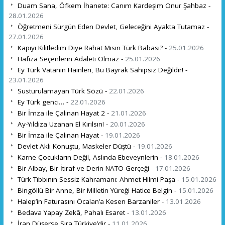
Duam Sana, Öfkem İhanete: Canım Kardeşim Onur Şahbaz -
28.01.2026
Öğretmeni Sürgün Eden Devlet, Geleceğini Ayakta Tutamaz -
27.01.2026
Kapıyı Kilitledim Diye Rahat Mısın Türk Babası? -
25.01.2026
Hafıza Seçenlerin Adaleti Olmaz -
25.01.2026
Ey Türk Vatanın Hainleri, Bu Bayrak Sahipsiz Değildir! -
23.01.2026
Susturulamayan Türk Sözü -
22.01.2026
Ey Türk genci… -
22.01.2026
Bir İmza ile Çalınan Hayat 2 -
21.01.2026
Ay-Yıldıza Uzanan El Kırılsın! -
20.01.2026
Bir İmza ile Çalınan Hayat -
19.01.2026
Devlet Aklı Konuştu, Maskeler Düştü -
19.01.2026
Karne Çocukların Değil, Aslında Ebeveynlerin -
18.01.2026
Bir Albay, Bir İtiraf ve Derin NATO Gerçeği -
17.01.2026
Türk Tıbbının Sessiz Kahramanı: Ahmet Hilmi Paşa -
15.01.2026
Bingöllü Bir Anne, Bir Milletin Yüreği Hatice Belgin -
15.01.2026
Halep’in Faturasını Öcalan’a Kesen Barzaniler -
13.01.2026
Bedava Yapay Zekâ, Pahalı Esaret -
13.01.2026
İran Düşerse Sıra Türkiye’dir -
11.01.2026