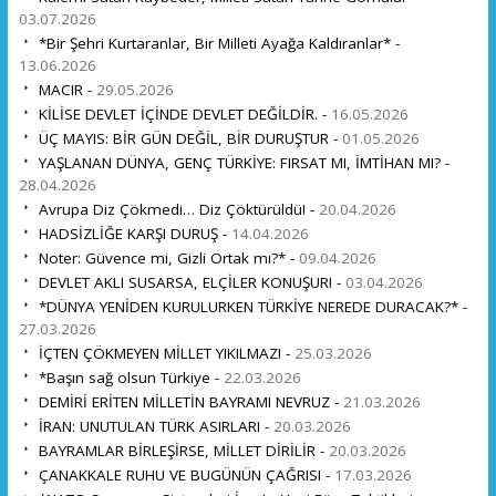
03.07.2026
*Bir Şehri Kurtaranlar, Bir Milleti Ayağa Kaldıranlar* -
13.06.2026
MACIR -
29.05.2026
KİLİSE DEVLET İÇİNDE DEVLET DEĞİLDİR. -
16.05.2026
ÜÇ MAYIS: BİR GÜN DEĞİL, BİR DURUŞTUR -
01.05.2026
YAŞLANAN DÜNYA, GENÇ TÜRKİYE: FIRSAT MI, İMTİHAN MI? -
28.04.2026
Avrupa Diz Çökmedi… Diz Çöktürüldü! -
20.04.2026
HADSİZLİĞE KARŞI DURUŞ -
14.04.2026
Noter: Güvence mi, Gizli Ortak mı?* -
09.04.2026
DEVLET AKLI SUSARSA, ELÇİLER KONUŞUR! -
03.04.2026
*DÜNYA YENİDEN KURULURKEN TÜRKİYE NEREDE DURACAK?* -
27.03.2026
İÇTEN ÇÖKMEYEN MİLLET YIKILMAZ! -
25.03.2026
*Başın sağ olsun Türkiye -
22.03.2026
DEMİRİ ERİTEN MİLLETİN BAYRAMI NEVRUZ -
21.03.2026
İRAN: UNUTULAN TÜRK ASIRLARI -
20.03.2026
BAYRAMLAR BİRLEŞİRSE, MİLLET DİRİLİR -
20.03.2026
ÇANAKKALE RUHU VE BUGÜNÜN ÇAĞRISI -
17.03.2026