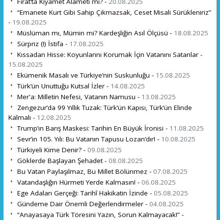
Fırat’ta Kıyamet Alameti mi? -
20.08.2025
“Emanete Kurt Gibi Sahip Çıkmazsak, Ceset Misali Sürükleniriz”
-
19.08.2025
Müslüman mı, Mümin mi? Kardeşliğin Asıl Ölçüsü -
18.08.2025
Sürpriz (!) İstifa -
17.08.2025
Kıssadan Hisse: Koyunlarını Korumak İçin Vatanını Satanlar -
15.08.2025
Ekümenik Masalı ve Türkiye’nin Suskunluğu -
15.08.2025
Türk’ün Unuttuğu Kutsal İzler -
14.08.2025
Mer'a: Milletin Nefesi, Vatanın Namusu -
13.08.2025
Zengezur’da 99 Yıllık Tuzak: Türk’ün Kapısı, Türk’ün Elinde
Kalmalı -
12.08.2025
Trump’ın Barış Maskesi: Tarihin En Büyük İronisi -
11.08.2025
Sevr’in 105. Yılı: Bu Vatanın Tapusu Lozan’dır! -
10.08.2025
Türkiyeli Kime Denir? -
09.08.2025
Göklerde Başlayan Şehadet -
08.08.2025
Bu Vatan Paylaşılmaz, Bu Millet Bölünmez -
07.08.2025
Vatandaşlığın Hürmeti Yerde Kalmasın! -
06.08.2025
Ege Adaları Gerçeği: Tarihî Hakikatin İzinde -
05.08.2025
Gündeme Dair Önemli Değerlendirmeler -
04.08.2025
“Anayasaya Türk Töresini Yazın, Sorun Kalmayacak!” -