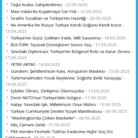
Taşla Kudüs Sahiplenilmez -
22.09.2025
Mavi Vatan’da Kuşatmaya İzin Yok -
21.09.2025
İsrail’in Tuzakları ve Türkiye’nin Hazırlığı -
20.09.2025
Ne Amerika Ne Rusya: Türkiye Kendi Göğünü Kendi Korur -
19.09.2025
Türkiye’nin Gücü: Çelikten İrade, Milli Savunma -
18.09.2025
BULTÜRK: Siyaseti Dönüştüren Sessiz Güç -
17.09.2025
Sınırdaki Diplomasi: Türkiye’nin Bölgesel Rolü ve Karar Zirvesi -
17.09.2025
YETER ARTIK! -
16.09.2025
Gündem: Şehitlerimizin Kanı, Avrupa’nın Maskesi -
15.09.2025
Türkmeneli’nden Yörük Beylerine: Söğüt’te Birlik Yürüyüşü -
14.09.2025
Eylüller Ölmez, Dirilişimiz Ölümsüzdür -
13.09.2025
Derin NATO’nun Türkiye’deki Gölgesi -
11.09.2025
Hatay: Sınırdaki Işık, Milletimizin Onur Mührü -
10.09.2025
Türkiye Cumhuriyeti Devleti Yüzyılı Manifestosu -
09.09.2025
“Washington’da Çöken Maskeler” -
08.09.2025
Kılıç Zamanı Geldi -
07.09.2025
PKK Kendini Feshetti: Türk’ün İradesine Hiçbir Güç Diz
Çöktüremez! -
06.09.2025