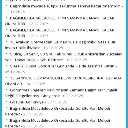
Bağımlılıkla mücadele, tıpkı savunma sanayii kadar önemlidir. -
12.12.2025
BAĞIMLILIKLA MÜCADELE, TIPKI SAVUNMA SANAYİİ KADAR
ÖNEMLİDİR -
12.12.2025
BAĞIMLILIKLA MÜCADELE, TIPKI SAVUNMA SANAYİİ KADAR
ÖNEMLİDİR -
12.12.2025
10 Aralık’ın Görmezden Gelinen Yüzü: Bağımlılık, Sessiz Bir
İnsan Hakkı İhlalidir -
10.12.2025
5 Ülke, 50 Şehir, 80 STK, Tek Yürek Olduk Ankara’dan Yükselen
Ses: "Hayat Boşluk Kabul Etmez" -
09.12.2025
5 Aralık Dünya Gönüllüler Günü’nde Siz de Aramıza Katılın -
05.12.2025
15 SANİYEYE SIĞMAYANLAR! BEYİN ÇÜRÜMESİNE İNAT BURADA
OLANLAR -
04.12.2025
Görünmez Engelleri Kaldırmanın Zamanı: Bağımlılar “Engelli”
Değil, “Engellenmiş” Bireylerdir -
03.12.2025
Gözünü Aç Türkiye -
30.11.2025
Bağımlılıkla Mücadelede Orkestrada Gürültü Var, Melodi
Nerede? -
28.11.2025
Bağımlılıkla Mücadelede Orkestrada Gürültü Var, Melodi
Nerede? -
28.11.2025