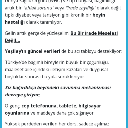
Dünya Sağlık Örgütü (WHO) ve tıp dünyası, bağımlılığı
artık bir
"ahlak sorunu"
veya
"irade zayıflığı"
olarak değil;
tıpkı diyabet veya tansiyon gibi kronik bir
beyin
hastalığı
olarak tanımlıyor.
Gelin artık gerçekle yüzleşelim:
Bu Bir İrade Meselesi
Değil…
Yeşilay’ın güncel verileri
de bu acı tabloyu destekliyor:
Türkiye’de bağımlı bireylerin büyük bir çoğunluğu,
maalesef aile içindeki iletişim kazaları ve duygusal
boşluklar sonrası bu yola sürükleniyor.
Siz bağırdıkça beyindeki savunma mekanizması
devreye giriyor;
O genç;
cep telefonuna, tablete, bilgisayar
oyunlarına
ve maddeye daha çok sığınıyor.
Yüksek perdeden verilen her ders, sadece aşılmaz