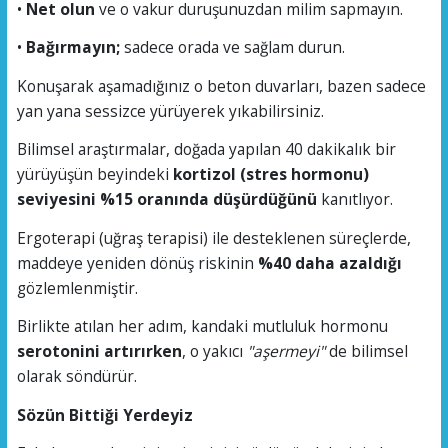
•
Net olun
ve o vakur duruşunuzdan milim sapmayın.
•
Bağırmayın;
sadece orada ve sağlam durun.
Konuşarak aşamadığınız o beton duvarları, bazen sadece
yan yana sessizce yürüyerek yıkabilirsiniz.
Bilimsel araştırmalar, doğada yapılan 40 dakikalık bir
yürüyüşün beyindeki
kortizol (stres hormonu)
seviyesini %15 oranında düşürdüğünü
kanıtlıyor.
Ergoterapi (uğraş terapisi) ile desteklenen süreçlerde,
maddeye yeniden dönüş riskinin
%40 daha azaldığı
gözlemlenmiştir.
Birlikte atılan her adım, kandaki mutluluk hormonu
serotonini artırırken
, o yakıcı
"aşermeyi"
de bilimsel
olarak söndürür.
Sözün Bittiği Yerdeyiz