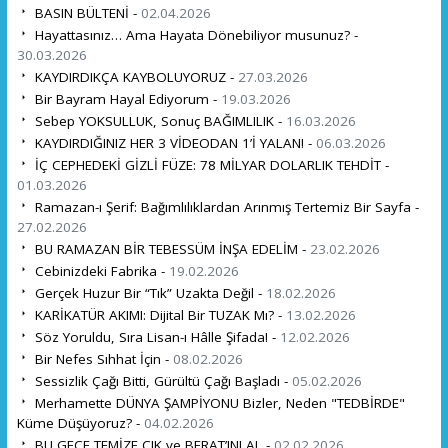
BASIN BÜLTENİ -
02.04.2026
Hayattasınız… Ama Hayata Dönebiliyor musunuz? -
30.03.2026
KAYDIRDIKÇA KAYBOLUYORUZ -
27.03.2026
Bir Bayram Hayal Ediyorum -
19.03.2026
Sebep YOKSULLUK, Sonuç BAĞIMLILIK -
16.03.2026
KAYDIRDIĞINIZ HER 3 VİDEODAN 1’İ YALAN! -
06.03.2026
İÇ CEPHEDEKİ GİZLİ FÜZE: 78 MİLYAR DOLARLIK TEHDİT -
01.03.2026
Ramazan-ı Şerif: Bağımlılıklardan Arınmış Tertemiz Bir Sayfa -
27.02.2026
BU RAMAZAN BİR TEBESSÜM İNŞA EDELİM -
23.02.2026
Cebinizdeki Fabrika -
19.02.2026
Gerçek Huzur Bir “Tık” Uzakta Değil -
18.02.2026
KARİKATÜR AKIMI: Dijital Bir TUZAK Mı? -
13.02.2026
Söz Yoruldu, Sıra Lisan-ı Hâlle Şifada! -
12.02.2026
Bir Nefes Sıhhat İçin -
08.02.2026
Sessizlik Çağı Bitti, Gürültü Çağı Başladı -
05.02.2026
Merhamette DÜNYA ŞAMPİYONU Bizler, Neden "TEDBİRDE"
Küme Düşüyoruz? -
04.02.2026
BU GECE TEMİZE ÇIK ve BERAT’INI AL -
02.02.2026