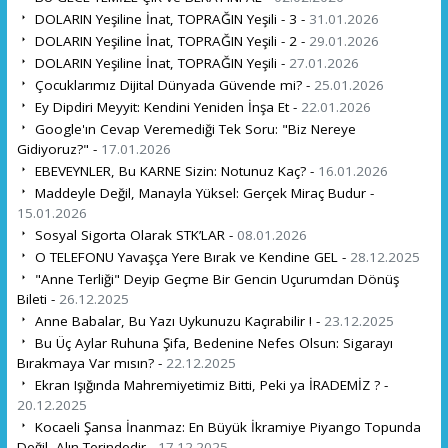
DOLARIN Yeşiline İnat, TOPRAĞIN Yeşili - 3 -
31.01.2026
DOLARIN Yeşiline İnat, TOPRAĞIN Yeşili - 2 -
29.01.2026
DOLARIN Yeşiline İnat, TOPRAĞIN Yeşili -
27.01.2026
Çocuklarımız Dijital Dünyada Güvende mi? -
25.01.2026
Ey Dipdiri Meyyit: Kendini Yeniden İnşa Et -
22.01.2026
Google'ın Cevap Veremediği Tek Soru: "Biz Nereye
Gidiyoruz?" -
17.01.2026
EBEVEYNLER, Bu KARNE Sizin: Notunuz Kaç? -
16.01.2026
Maddeyle Değil, Manayla Yüksel: Gerçek Miraç Budur -
15.01.2026
Sosyal Sigorta Olarak STK’LAR -
08.01.2026
O TELEFONU Yavaşça Yere Bırak ve Kendine GEL -
28.12.2025
"Anne Terliği" Deyip Geçme Bir Gencin Uçurumdan Dönüş
Bileti -
26.12.2025
Anne Babalar, Bu Yazı Uykunuzu Kaçırabilir ! -
23.12.2025
Bu Üç Aylar Ruhuna Şifa, Bedenine Nefes Olsun: Sigarayı
Bırakmaya Var mısın? -
22.12.2025
Ekran Işığında Mahremiyetimiz Bitti, Peki ya İRADEMİZ ? -
20.12.2025
Kocaeli Şansa İnanmaz: En Büyük İkramiye Piyango Topunda
Değil, Alın Terindedir -
17.12.2025