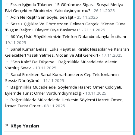
Ekran Işığında Tükenen 15 Görünmez Sigara: Sosyal Medya
Bizi Gerçekten Birbirimize Yakınlaştırıyor mu? -
26.11.2025
Adın Ne Reşit? Sen Söyle, Sen İşit -
25.11.2025
Sessiz Çığlıklar Ve Görmezden Gelinen Gerçek: "Kimse Güne
'Bugün Bağımlı Olayım' Diye Başlamaz" -
21.11.2025
60 Yaş Üstü Büyüklerimizin Telefon Dolandırıcılarıyla İmtihanı -
19.11.2025
Sanal Kumar Belası: Lüks Hayatlar, Kiralık Hesaplar ve Kararan
Gelecekler! Yasak Yetmez, Vicdan ve Akıl Gerekir! -
17.11.2025
"Son Kale" De Düşerse... Bağımlılıkla Mücadelede Ailenin
Varoluş Sınavı -
13.11.2025
Sanal Emzikten Sanal Kumarhanelere: Cep Telefonlarının
Sessiz Dönüşümü -
11.11.2025
Bağımlılıkla Mücadelede: Söylemde Hazreti Ömer Ciddiyeti,
Eylemde Turist Ömer Vurdumduymazlığı -
10.11.2025
Bağımlılıklarla Mücadelede Herkesin Söylemi Hazreti Ömer,
İcraatı Turist Ömer -
08.11.2025
Köşe Yazıları