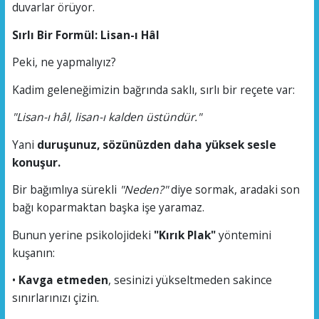
duvarlar örüyor.
Sırlı Bir Formül: Lisan-ı Hâl
Peki, ne yapmalıyız?
Kadim geleneğimizin bağrında saklı, sırlı bir reçete var:
"Lisan-ı hâl, lisan-ı kalden üstündür."
Yani
duruşunuz, sözünüzden daha yüksek sesle
konuşur.
Bir bağımlıya sürekli
"Neden?"
diye sormak, aradaki son
bağı koparmaktan başka işe yaramaz.
Bunun yerine psikolojideki
"Kırık Plak"
yöntemini
kuşanın:
•
Kavga etmeden
, sesinizi yükseltmeden sakince
sınırlarınızı çizin.