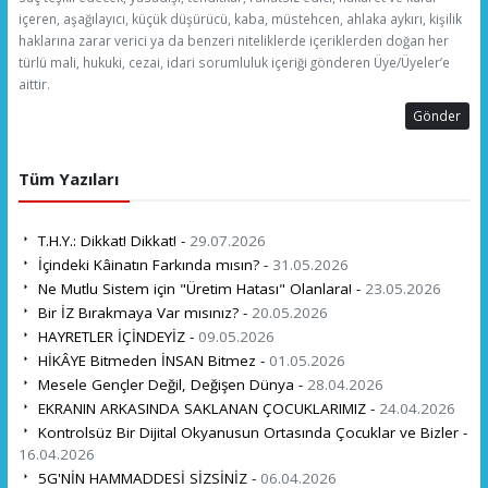
içeren, aşağılayıcı, küçük düşürücü, kaba, müstehcen, ahlaka aykırı, kişilik
haklarına zarar verici ya da benzeri niteliklerde içeriklerden doğan her
türlü mali, hukuki, cezai, idari sorumluluk içeriği gönderen Üye/Üyeler’e
aittir.
Gönder
Tüm Yazıları
T.H.Y.: Dikkat! Dikkat! -
29.07.2026
İçindeki Kâinatın Farkında mısın? -
31.05.2026
Ne Mutlu Sistem için "Üretim Hatası" Olanlara! -
23.05.2026
Bir İZ Bırakmaya Var mısınız? -
20.05.2026
HAYRETLER İÇİNDEYİZ -
09.05.2026
HİKÂYE Bitmeden İNSAN Bitmez -
01.05.2026
Mesele Gençler Değil, Değişen Dünya -
28.04.2026
EKRANIN ARKASINDA SAKLANAN ÇOCUKLARIMIZ -
24.04.2026
Kontrolsüz Bir Dijital Okyanusun Ortasında Çocuklar ve Bizler -
16.04.2026
5G'NİN HAMMADDESİ SİZSİNİZ -
06.04.2026