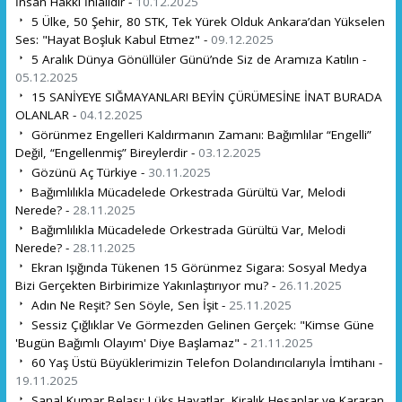
İnsan Hakkı İhlalidir -
10.12.2025
5 Ülke, 50 Şehir, 80 STK, Tek Yürek Olduk Ankara’dan Yükselen
Ses: "Hayat Boşluk Kabul Etmez" -
09.12.2025
5 Aralık Dünya Gönüllüler Günü’nde Siz de Aramıza Katılın -
05.12.2025
15 SANİYEYE SIĞMAYANLAR! BEYİN ÇÜRÜMESİNE İNAT BURADA
OLANLAR -
04.12.2025
Görünmez Engelleri Kaldırmanın Zamanı: Bağımlılar “Engelli”
Değil, “Engellenmiş” Bireylerdir -
03.12.2025
Gözünü Aç Türkiye -
30.11.2025
Bağımlılıkla Mücadelede Orkestrada Gürültü Var, Melodi
Nerede? -
28.11.2025
Bağımlılıkla Mücadelede Orkestrada Gürültü Var, Melodi
Nerede? -
28.11.2025
Ekran Işığında Tükenen 15 Görünmez Sigara: Sosyal Medya
Bizi Gerçekten Birbirimize Yakınlaştırıyor mu? -
26.11.2025
Adın Ne Reşit? Sen Söyle, Sen İşit -
25.11.2025
Sessiz Çığlıklar Ve Görmezden Gelinen Gerçek: "Kimse Güne
'Bugün Bağımlı Olayım' Diye Başlamaz" -
21.11.2025
60 Yaş Üstü Büyüklerimizin Telefon Dolandırıcılarıyla İmtihanı -
19.11.2025
Sanal Kumar Belası: Lüks Hayatlar, Kiralık Hesaplar ve Kararan