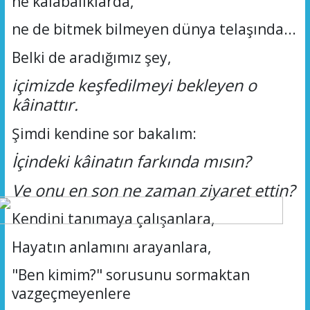
ne
kalabalıklarda,
ne
de bitmek bilmeyen dünya telaşında...
Belki de aradığımız şey,
içimizde
keşfedilmeyi bekleyen o
kâinattır.
Şimdi kendine sor
bakalım
:
İçindeki kâinatın farkında mısın?
Ve onu en son ne zaman ziyaret ettin?
Kendini tanımaya çalışanlara,
Hayatın anlamını arayanlara,
"Ben kimim?" sorusunu sormaktan
vazgeçmeyenlere