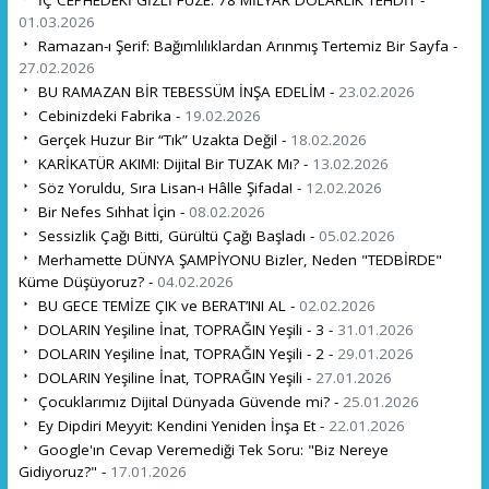
01.03.2026
Ramazan-ı Şerif: Bağımlılıklardan Arınmış Tertemiz Bir Sayfa -
27.02.2026
BU RAMAZAN BİR TEBESSÜM İNŞA EDELİM -
23.02.2026
Cebinizdeki Fabrika -
19.02.2026
Gerçek Huzur Bir “Tık” Uzakta Değil -
18.02.2026
KARİKATÜR AKIMI: Dijital Bir TUZAK Mı? -
13.02.2026
Söz Yoruldu, Sıra Lisan-ı Hâlle Şifada! -
12.02.2026
Bir Nefes Sıhhat İçin -
08.02.2026
Sessizlik Çağı Bitti, Gürültü Çağı Başladı -
05.02.2026
Merhamette DÜNYA ŞAMPİYONU Bizler, Neden "TEDBİRDE"
Küme Düşüyoruz? -
04.02.2026
BU GECE TEMİZE ÇIK ve BERAT’INI AL -
02.02.2026
DOLARIN Yeşiline İnat, TOPRAĞIN Yeşili - 3 -
31.01.2026
DOLARIN Yeşiline İnat, TOPRAĞIN Yeşili - 2 -
29.01.2026
DOLARIN Yeşiline İnat, TOPRAĞIN Yeşili -
27.01.2026
Çocuklarımız Dijital Dünyada Güvende mi? -
25.01.2026
Ey Dipdiri Meyyit: Kendini Yeniden İnşa Et -
22.01.2026
Google'ın Cevap Veremediği Tek Soru: "Biz Nereye
Gidiyoruz?" -
17.01.2026