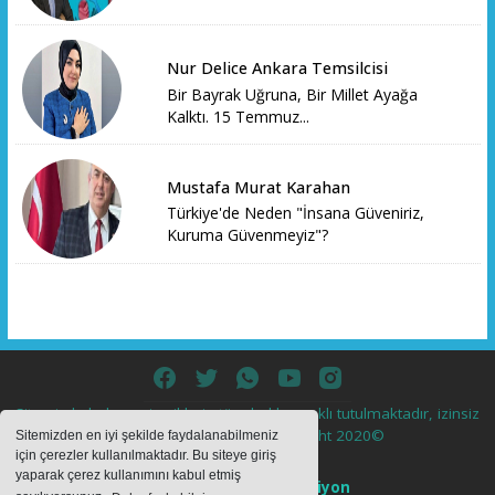
Nur Delice Ankara Temsilcisi
Bir Bayrak Uğruna, Bir Millet Ayağa
Kalktı. 15 Temmuz...
Mustafa Murat Karahan
Türkiye'de Neden "İnsana Güveniriz,
Kuruma Güvenmeyiz"?
Sitemizde bulunan içeriklerin tüm hakları saklı tutulmaktadır, izinsiz
içerikler kullanılamaz. Copyright 2020©
Sitemizden en iyi şekilde faydalanabilmeniz
için çerezler kullanılmaktadır. Bu siteye giriş
yaparak çerez kullanımını kabul etmiş
Haber Yazılımı:
Web Aksiyon