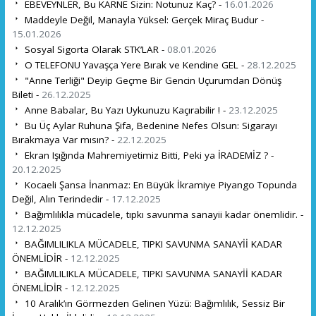
EBEVEYNLER, Bu KARNE Sizin: Notunuz Kaç? -
16.01.2026
Maddeyle Değil, Manayla Yüksel: Gerçek Miraç Budur -
15.01.2026
Sosyal Sigorta Olarak STK’LAR -
08.01.2026
O TELEFONU Yavaşça Yere Bırak ve Kendine GEL -
28.12.2025
"Anne Terliği" Deyip Geçme Bir Gencin Uçurumdan Dönüş
Bileti -
26.12.2025
Anne Babalar, Bu Yazı Uykunuzu Kaçırabilir ! -
23.12.2025
Bu Üç Aylar Ruhuna Şifa, Bedenine Nefes Olsun: Sigarayı
Bırakmaya Var mısın? -
22.12.2025
Ekran Işığında Mahremiyetimiz Bitti, Peki ya İRADEMİZ ? -
20.12.2025
Kocaeli Şansa İnanmaz: En Büyük İkramiye Piyango Topunda
Değil, Alın Terindedir -
17.12.2025
Bağımlılıkla mücadele, tıpkı savunma sanayii kadar önemlidir. -
12.12.2025
BAĞIMLILIKLA MÜCADELE, TIPKI SAVUNMA SANAYİİ KADAR
ÖNEMLİDİR -
12.12.2025
BAĞIMLILIKLA MÜCADELE, TIPKI SAVUNMA SANAYİİ KADAR
ÖNEMLİDİR -
12.12.2025
10 Aralık’ın Görmezden Gelinen Yüzü: Bağımlılık, Sessiz Bir