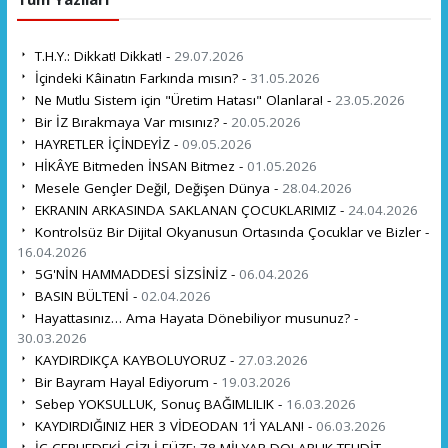
T.H.Y.: Dikkat! Dikkat! -
29.07.2026
İçindeki Kâinatın Farkında mısın? -
31.05.2026
Ne Mutlu Sistem için "Üretim Hatası" Olanlara! -
23.05.2026
Bir İZ Bırakmaya Var mısınız? -
20.05.2026
HAYRETLER İÇİNDEYİZ -
09.05.2026
HİKÂYE Bitmeden İNSAN Bitmez -
01.05.2026
Mesele Gençler Değil, Değişen Dünya -
28.04.2026
EKRANIN ARKASINDA SAKLANAN ÇOCUKLARIMIZ -
24.04.2026
Kontrolsüz Bir Dijital Okyanusun Ortasında Çocuklar ve Bizler -
16.04.2026
5G'NİN HAMMADDESİ SİZSİNİZ -
06.04.2026
BASIN BÜLTENİ -
02.04.2026
Hayattasınız… Ama Hayata Dönebiliyor musunuz? -
30.03.2026
KAYDIRDIKÇA KAYBOLUYORUZ -
27.03.2026
Bir Bayram Hayal Ediyorum -
19.03.2026
Sebep YOKSULLUK, Sonuç BAĞIMLILIK -
16.03.2026
KAYDIRDIĞINIZ HER 3 VİDEODAN 1’İ YALAN! -
06.03.2026
İÇ CEPHEDEKİ GİZLİ FÜZE: 78 MİLYAR DOLARLIK TEHDİT -