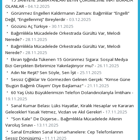
OLANLAR -
04.12.2025
Görünmez Engelleri Kaldırmanın Zamanı: Bağımlılar “Engelli”
Değil, “Engellenmiş” Bireylerdir -
03.12.2025
Gözünü Aç Türkiye -
30.11.2025
Bağımlılıkla Mücadelede Orkestrada Gürültü Var, Melodi
Nerede? -
28.11.2025
Bağımlılıkla Mücadelede Orkestrada Gürültü Var, Melodi
Nerede? -
28.11.2025
Ekran Işığında Tükenen 15 Görünmez Sigara: Sosyal Medya
Bizi Gerçekten Birbirimize Yakınlaştırıyor mu? -
26.11.2025
Adın Ne Reşit? Sen Söyle, Sen İşit -
25.11.2025
Sessiz Çığlıklar Ve Görmezden Gelinen Gerçek: "Kimse Güne
'Bugün Bağımlı Olayım' Diye Başlamaz" -
21.11.2025
60 Yaş Üstü Büyüklerimizin Telefon Dolandırıcılarıyla İmtihanı -
19.11.2025
Sanal Kumar Belası: Lüks Hayatlar, Kiralık Hesaplar ve Kararan
Gelecekler! Yasak Yetmez, Vicdan ve Akıl Gerekir! -
17.11.2025
"Son Kale" De Düşerse... Bağımlılıkla Mücadelede Ailenin
Varoluş Sınavı -
13.11.2025
Sanal Emzikten Sanal Kumarhanelere: Cep Telefonlarının
Sessiz Dönüşümü -
11.11.2025