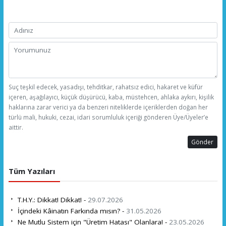
Suç teşkil edecek, yasadışı, tehditkar, rahatsız edici, hakaret ve küfür
içeren, aşağılayıcı, küçük düşürücü, kaba, müstehcen, ahlaka aykırı, kişilik
haklarına zarar verici ya da benzeri niteliklerde içeriklerden doğan her
türlü mali, hukuki, cezai, idari sorumluluk içeriği gönderen Üye/Üyeler’e
aittir.
Gönder
Tüm Yazıları
T.H.Y.: Dikkat! Dikkat! -
29.07.2026
İçindeki Kâinatın Farkında mısın? -
31.05.2026
Ne Mutlu Sistem için "Üretim Hatası" Olanlara! -
23.05.2026