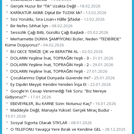
Gerçek Huzur Bir “Tık” Uzakta Değil -
18.02.2026
KARİKATÜR AKIMI: Dijital Bir TUZAK Mı? -
13.02.2026
Söz Yoruldu, Sıra Lisan-ı Hâlle Şifada! -
12.02.2026
Bir Nefes Sıhhat İçin -
08.02.2026
Sessizlik Çağı Bitti, Gürültü Çağı Başladı -
05.02.2026
Merhamette DÜNYA ŞAMPİYONU Bizler, Neden "TEDBİRDE"
Küme Düşüyoruz? -
04.02.2026
BU GECE TEMİZE ÇIK ve BERAT’INI AL -
02.02.2026
DOLARIN Yeşiline İnat, TOPRAĞIN Yeşili - 3 -
31.01.2026
DOLARIN Yeşiline İnat, TOPRAĞIN Yeşili - 2 -
29.01.2026
DOLARIN Yeşiline İnat, TOPRAĞIN Yeşili -
27.01.2026
Çocuklarımız Dijital Dünyada Güvende mi? -
25.01.2026
Ey Dipdiri Meyyit: Kendini Yeniden İnşa Et -
22.01.2026
Google'ın Cevap Veremediği Tek Soru: "Biz Nereye
Gidiyoruz?" -
17.01.2026
EBEVEYNLER, Bu KARNE Sizin: Notunuz Kaç? -
16.01.2026
Maddeyle Değil, Manayla Yüksel: Gerçek Miraç Budur -
15.01.2026
Sosyal Sigorta Olarak STK’LAR -
08.01.2026
O TELEFONU Yavaşça Yere Bırak ve Kendine GEL -
28.12.2025