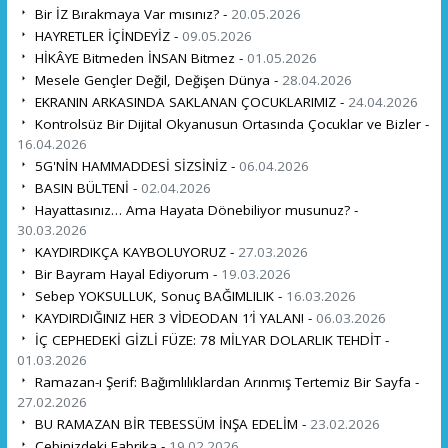
Bir İZ Bırakmaya Var mısınız? -
20.05.2026
HAYRETLER İÇİNDEYİZ -
09.05.2026
HİKÂYE Bitmeden İNSAN Bitmez -
01.05.2026
Mesele Gençler Değil, Değişen Dünya -
28.04.2026
EKRANIN ARKASINDA SAKLANAN ÇOCUKLARIMIZ -
24.04.2026
Kontrolsüz Bir Dijital Okyanusun Ortasında Çocuklar ve Bizler -
16.04.2026
5G'NİN HAMMADDESİ SİZSİNİZ -
06.04.2026
BASIN BÜLTENİ -
02.04.2026
Hayattasınız… Ama Hayata Dönebiliyor musunuz? -
30.03.2026
KAYDIRDIKÇA KAYBOLUYORUZ -
27.03.2026
Bir Bayram Hayal Ediyorum -
19.03.2026
Sebep YOKSULLUK, Sonuç BAĞIMLILIK -
16.03.2026
KAYDIRDIĞINIZ HER 3 VİDEODAN 1’İ YALAN! -
06.03.2026
İÇ CEPHEDEKİ GİZLİ FÜZE: 78 MİLYAR DOLARLIK TEHDİT -
01.03.2026
Ramazan-ı Şerif: Bağımlılıklardan Arınmış Tertemiz Bir Sayfa -
27.02.2026
BU RAMAZAN BİR TEBESSÜM İNŞA EDELİM -
23.02.2026
Cebinizdeki Fabrika -
19.02.2026