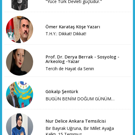
"Yüce Türk Devleti güçlüdür."
Ömer Karataş Köşe Yazarı
T.H.Y.: Dikkat! Dikkat!
Prof. Dr. Derya Berrak - Sosyolog -
Arkeolog -Yazar
Tercih de Hayat da Senin
Gökalp Şentürk
BUGÜN BENİM DOĞUM GÜNÜM…
Nur Delice Ankara Temsilcisi
Bir Bayrak Uğruna, Bir Millet Ayağa
Kalktı. 15 Temmuz...