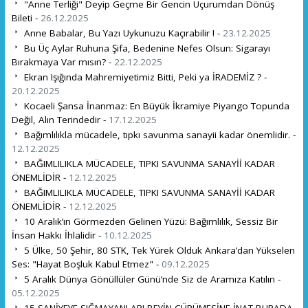
"Anne Terliği" Deyip Geçme Bir Gencin Uçurumdan Dönüş
Bileti -
26.12.2025
Anne Babalar, Bu Yazı Uykunuzu Kaçırabilir ! -
23.12.2025
Bu Üç Aylar Ruhuna Şifa, Bedenine Nefes Olsun: Sigarayı
Bırakmaya Var mısın? -
22.12.2025
Ekran Işığında Mahremiyetimiz Bitti, Peki ya İRADEMİZ ? -
20.12.2025
Kocaeli Şansa İnanmaz: En Büyük İkramiye Piyango Topunda
Değil, Alın Terindedir -
17.12.2025
Bağımlılıkla mücadele, tıpkı savunma sanayii kadar önemlidir. -
12.12.2025
BAĞIMLILIKLA MÜCADELE, TIPKI SAVUNMA SANAYİİ KADAR
ÖNEMLİDİR -
12.12.2025
BAĞIMLILIKLA MÜCADELE, TIPKI SAVUNMA SANAYİİ KADAR
ÖNEMLİDİR -
12.12.2025
10 Aralık’ın Görmezden Gelinen Yüzü: Bağımlılık, Sessiz Bir
İnsan Hakkı İhlalidir -
10.12.2025
5 Ülke, 50 Şehir, 80 STK, Tek Yürek Olduk Ankara’dan Yükselen
Ses: "Hayat Boşluk Kabul Etmez" -
09.12.2025
5 Aralık Dünya Gönüllüler Günü’nde Siz de Aramıza Katılın -
05.12.2025
15 SANİYEYE SIĞMAYANLAR! BEYİN ÇÜRÜMESİNE İNAT BURADA