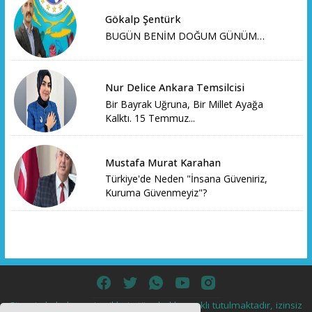
Gökalp Şentürk
BUGÜN BENİM DOĞUM GÜNÜM…
Nur Delice Ankara Temsilcisi
Bir Bayrak Uğruna, Bir Millet Ayağa
Kalktı. 15 Temmuz...
Mustafa Murat Karahan
Türkiye'de Neden "İnsana Güveniriz,
Kuruma Güvenmeyiz"?
Sitemizde bulunan içeriklerin tüm hakları saklı tutulmaktadır, izinsiz