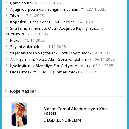
Çanta’da Keklik -
22.11.2025
Ayağında potini var, zengin mi sandın…” -
22.11.2025
Tılsım -
17.11.2025
Köprüler – Üst Geçitler – Alt Geçitler -
14.11.2025
Sıra İzmit Simidinde: Odun Ateşinde Pişmiş, Susamı
Kavrulmuş… -
12.11.2025
Hiciv… -
12.11.2025
Zeytini Anlamak… -
11.11.2025
Yaşananlardan Seçmeler - Gözü Doymuyor -
08.11.2025
Akıllı Şehir mi, Yoksa Akıllı Görünen Şehir mi? -
06.11.2025
İçselleştirmek Size Niye Zor Geliyor Arkadaş -
03.11.2025
Dik Durmak mı, Dar Düşünmek mi? -
02.11.2025
Köşe Yazıları
Necmi Cemal Akademisyen Köşe
Yazarı
DEĞERLENDİRELİM