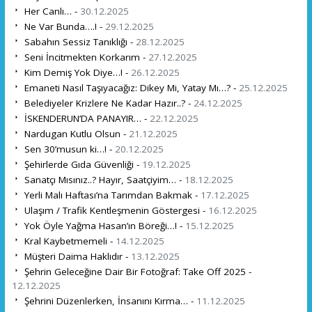
Her Canlı… -
30.12.2025
Ne Var Bunda….! -
29.12.2025
Sabahın Sessiz Tanıklığı -
28.12.2025
Seni İncitmekten Korkarım -
27.12.2025
Kim Demiş Yok Diye…! -
26.12.2025
Emaneti Nasıl Taşıyacağız: Dikey Mi, Yatay Mı…? -
25.12.2025
Belediyeler Krizlere Ne Kadar Hazır..? -
24.12.2025
İSKENDERUN’DA PANAYIR… -
22.12.2025
Nardugan Kutlu Olsun -
21.12.2025
Sen 30’musun ki…! -
20.12.2025
Şehirlerde Gıda Güvenliği -
19.12.2025
Sanatçı Mısınız..? Hayır, Saatçiyim… -
18.12.2025
Yerli Malı Haftası’na Tarımdan Bakmak -
17.12.2025
Ulaşım / Trafik Kentleşmenin Göstergesi -
16.12.2025
Yok Öyle Yağma Hasan’ın Böreği…! -
15.12.2025
Kral Kaybetmemeli -
14.12.2025
Müşteri Daima Haklıdır -
13.12.2025
Şehrin Geleceğine Dair Bir Fotoğraf: Take Off 2025 -
12.12.2025
Şehrini Düzenlerken, İnsanını Kırma… -
11.12.2025