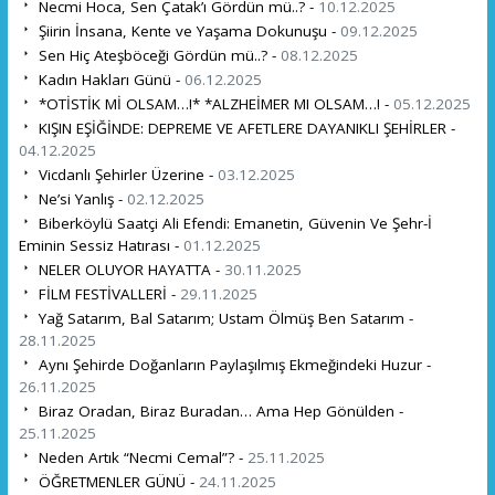
Necmi Hoca, Sen Çatak’ı Gördün mü..? -
10.12.2025
Şiirin İnsana, Kente ve Yaşama Dokunuşu -
09.12.2025
Sen Hiç Ateşböceği Gördün mü..? -
08.12.2025
Kadın Hakları Günü -
06.12.2025
*OTİSTİK Mİ OLSAM…!* *ALZHEİMER MI OLSAM…! -
05.12.2025
KIŞIN EŞİĞİNDE: DEPREME VE AFETLERE DAYANIKLI ŞEHİRLER -
04.12.2025
Vicdanlı Şehirler Üzerine -
03.12.2025
Ne’si Yanlış -
02.12.2025
Biberköylü Saatçi Ali Efendi: Emanetin, Güvenin Ve Şehr-İ
Eminin Sessiz Hatırası -
01.12.2025
NELER OLUYOR HAYATTA -
30.11.2025
FİLM FESTİVALLERİ -
29.11.2025
Yağ Satarım, Bal Satarım; Ustam Ölmüş Ben Satarım -
28.11.2025
Aynı Şehirde Doğanların Paylaşılmış Ekmeğindeki Huzur -
26.11.2025
Biraz Oradan, Biraz Buradan… Ama Hep Gönülden -
25.11.2025
Neden Artık “Necmi Cemal”? -
25.11.2025
ÖĞRETMENLER GÜNÜ -
24.11.2025