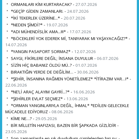
ORMANLARI KİM KURTARACAK? -
27.07.2026
*GEÇİP GİDEN ZAMANLARI. -
24.07.2026
*İKİ TEKERLEK ÜZERİNE...* -
20.07.2026
*NEDEN ŞİMDİ?* -
19.07.2026
*ADI MÜHENDİSLİK AMA...!!!* -
17.07.2026
*BÖCEKLERİ YOK EDEREK Mİ, TANIYARAK MI YAŞAYACAĞIZ?* -
14.07.2026
*YANGIN PASAPORT SORMAZ* -
12.07.2026
SAYGI, FİKİRLERE DEĞİL; İNSANA DUYULUR -
06.07.2026
SİZİN HİÇ BABANIZ ÖLDÜ MÜ..? -
01.07.2026
BIRAKTIĞIN YERDE DE DEĞİLİM… -
30.06.2026
*ŞEHİR, İNSANINA RAĞMEN YÖNETİLEMEZ* *İTİRAZIM VAR…!* -
22.06.2026
*NE’Lİ ARAÇ ALAYIM GAYRİ...?* -
16.06.2026
*ŞEHİRLER EVLAT SEÇMEZ* -
13.06.2026
*ORMAN YANGINLARIYLA DEĞİL, İHMAL* *EDİLEN GELECEKLE
MÜCADELE EDİYORUZ -
08.06.2026
KİME NE…? -
29.05.2026
BİR MİLLETİN HAFIZASI, BAZEN BİR ŞAPKADA GİZLİDİR -
23.05.2026
Son zamanlarda en sık duyduğum cümlelerden biri şu: -