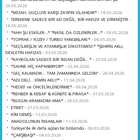
20.05.2026
*MİZAH, GÜÇLÜYE KARŞI ZAYIFIN SİLAHIDIR* -
18.05.2026
TEREKEME SADECE BİR AD DEĞİL, BİR HAFIZA VE DİRENİŞTİR -
16.05.2026
*AHH ŞU ESKİLER…* *NASIL DA ÖZLENİRLER…* -
09.05.2026
*TOPRAK / YÜZEY / TURBO YANGINLARI:* -
06.05.2026
*SEÇİLMİŞLİK VE ATANMIŞLIK DİKOTOMİSİ:* *ŞEHRİN AKLI,
DEVLETİN HAFIZAS -
03.05.2026
*KAYBOLAN SADECE BİR İNSAN DEĞİL…* -
25.04.2026
*SAHNE HİÇ KAPANMIYOR* -
22.04.2026
“GEÇ KALMADIK… TAM ZAMANINDA GELDİK!” -
20.04.2026
*ADI DELİ… KİMİN AKLI?* -
11.04.2026
*HEDEF ve ÖNCELİKLENDİRME* -
06.04.2026
*REHBER & KEBAP & KÜNEFE & PIRASA* -
31.03.2026
*BUGÜN ARAMADIM AMA* -
28.03.2026
ETİKET -
27.03.2026
KİM DEMİŞ -
13.03.2026
ANADOLU’NUN İNSANLARI -
11.03.2026
Türkiye’de ilk defa açılan bir bölümdü -
06.03.2026
*ÇARŞIBAŞI* -
04.03.2026