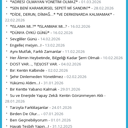
*ADRESİ OLMAYAN YÖNETİM OLMAZ* -
01.03.2026
*SEN BENİ KARAMÜRSEL SEPETİ Mİ SANDIN?* -
28.02.2026
*DİDE, DERUN, DİMAĞ…* *VE DERKENARDA KALMAMAK* -
22.02.2026
*ISLAMA MI..?* *ISLANMAK MI...? -
16.02.2026
*DÜNYA ÖYKÜ GÜNÜ* -
16.02.2026
Sevgililer Günü -
14.02.2026
Engelle( me)yin…! -
13.02.2026
Aynı Mutfak, Farklı Zamanlar -
11.02.2026
Her Âlimin Heybetinde, Bilgeliği Kadar Şerri Olmalı -
10.02.2026
DOST VAR…, T(D)OST VAR. -
04.02.2026
Bir: Kentin Kalbinde -
02.02.2026
Şehir Dinlemeden Yönetilmez -
02.02.2026
Yükümü Aldım…! -
31.01.2026
Bir Kentte Yabancı Kalmak -
29.01.2026
Su ve Enerjide Yapay Zekâ: Kentin Görünmeyen Aklı -
28.01.2026
Tarzıyla Farklılaşanlar -
24.01.2026
Birden De Olur… -
07.01.2026
Ben Geçinebiliyorum -
01.01.2026
Hayatı Tesbih Yapın…! -
31.12.2025