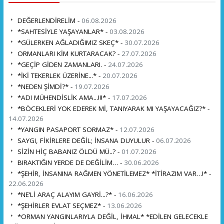
DEĞERLENDİRELİM -
06.08.2026
*SAHTESİYLE YAŞAYANLAR* -
03.08.2026
*GÜLERKEN AĞLADIĞIMIZ SKEÇ* -
30.07.2026
ORMANLARI KİM KURTARACAK? -
27.07.2026
*GEÇİP GİDEN ZAMANLARI. -
24.07.2026
*İKİ TEKERLEK ÜZERİNE...* -
20.07.2026
*NEDEN ŞİMDİ?* -
19.07.2026
*ADI MÜHENDİSLİK AMA...!!!* -
17.07.2026
*BÖCEKLERİ YOK EDEREK Mİ, TANIYARAK MI YAŞAYACAĞIZ?* -
14.07.2026
*YANGIN PASAPORT SORMAZ* -
12.07.2026
SAYGI, FİKİRLERE DEĞİL; İNSANA DUYULUR -
06.07.2026
SİZİN HİÇ BABANIZ ÖLDÜ MÜ..? -
01.07.2026
BIRAKTIĞIN YERDE DE DEĞİLİM… -
30.06.2026
*ŞEHİR, İNSANINA RAĞMEN YÖNETİLEMEZ* *İTİRAZIM VAR…!* -
22.06.2026
*NE’Lİ ARAÇ ALAYIM GAYRİ...?* -
16.06.2026
*ŞEHİRLER EVLAT SEÇMEZ* -
13.06.2026
*ORMAN YANGINLARIYLA DEĞİL, İHMAL* *EDİLEN GELECEKLE