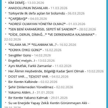
KİM DEMİŞ -
13.03.2026
ANADOLU’NUN İNSANLARI -
11.03.2026
Türkiye’de ilk defa açılan bir bölümdü -
06.03.2026
*ÇARŞIBAŞI* -
04.03.2026
*ADRESİ OLMAYAN YÖNETİM OLMAZ* -
01.03.2026
*SEN BENİ KARAMÜRSEL SEPETİ Mİ SANDIN?* -
28.02.2026
*DİDE, DERUN, DİMAĞ…* *VE DERKENARDA KALMAMAK* -
22.02.2026
*ISLAMA MI..?* *ISLANMAK MI...? -
16.02.2026
*DÜNYA ÖYKÜ GÜNÜ* -
16.02.2026
Sevgililer Günü -
14.02.2026
Engelle( me)yin…! -
13.02.2026
Aynı Mutfak, Farklı Zamanlar -
11.02.2026
Her Âlimin Heybetinde, Bilgeliği Kadar Şerri Olmalı -
10.02.2026
DOST VAR…, T(D)OST VAR. -
04.02.2026
Bir: Kentin Kalbinde -
02.02.2026
Şehir Dinlemeden Yönetilmez -
02.02.2026
Yükümü Aldım…! -
31.01.2026
Bir Kentte Yabancı Kalmak -
29.01.2026
Su ve Enerjide Yapay Zekâ: Kentin Görünmeyen Aklı -
28.01.2026