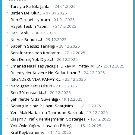
Tarzıyla Farklılaşanlar -
24.01.2026
Birden De Olur… -
07.01.2026
Ben Geçinebiliyorum -
01.01.2026
Hayatı Tesbih Yapın…! -
31.12.2025
Her Canlı… -
30.12.2025
Ne Var Bunda….! -
29.12.2025
Sabahın Sessiz Tanıklığı -
28.12.2025
Seni İncitmekten Korkarım -
27.12.2025
Kim Demiş Yok Diye…! -
26.12.2025
Emaneti Nasıl Taşıyacağız: Dikey Mi, Yatay Mı…? -
25.12.2025
Belediyeler Krizlere Ne Kadar Hazır..? -
24.12.2025
İSKENDERUN’DA PANAYIR… -
22.12.2025
Nardugan Kutlu Olsun -
21.12.2025
Sen 30’musun ki…! -
20.12.2025
Şehirlerde Gıda Güvenliği -
19.12.2025
Sanatçı Mısınız..? Hayır, Saatçiyim… -
18.12.2025
Yerli Malı Haftası’na Tarımdan Bakmak -
17.12.2025
Ulaşım / Trafik Kentleşmenin Göstergesi -
16.12.2025
Yok Öyle Yağma Hasan’ın Böreği…! -
15.12.2025
Kral Kaybetmemeli -
14.12.2025