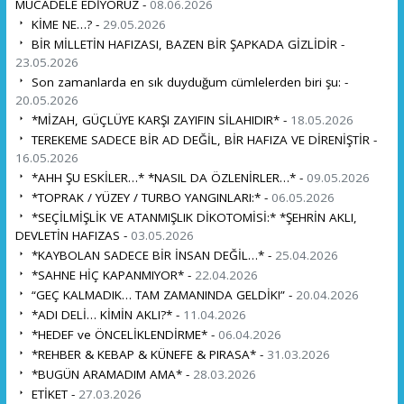
MÜCADELE EDİYORUZ -
08.06.2026
KİME NE…? -
29.05.2026
BİR MİLLETİN HAFIZASI, BAZEN BİR ŞAPKADA GİZLİDİR -
23.05.2026
Son zamanlarda en sık duyduğum cümlelerden biri şu: -
20.05.2026
*MİZAH, GÜÇLÜYE KARŞI ZAYIFIN SİLAHIDIR* -
18.05.2026
TEREKEME SADECE BİR AD DEĞİL, BİR HAFIZA VE DİRENİŞTİR -
16.05.2026
*AHH ŞU ESKİLER…* *NASIL DA ÖZLENİRLER…* -
09.05.2026
*TOPRAK / YÜZEY / TURBO YANGINLARI:* -
06.05.2026
*SEÇİLMİŞLİK VE ATANMIŞLIK DİKOTOMİSİ:* *ŞEHRİN AKLI,
DEVLETİN HAFIZAS -
03.05.2026
*KAYBOLAN SADECE BİR İNSAN DEĞİL…* -
25.04.2026
*SAHNE HİÇ KAPANMIYOR* -
22.04.2026
“GEÇ KALMADIK… TAM ZAMANINDA GELDİK!” -
20.04.2026
*ADI DELİ… KİMİN AKLI?* -
11.04.2026
*HEDEF ve ÖNCELİKLENDİRME* -
06.04.2026
*REHBER & KEBAP & KÜNEFE & PIRASA* -
31.03.2026
*BUGÜN ARAMADIM AMA* -
28.03.2026
ETİKET -
27.03.2026