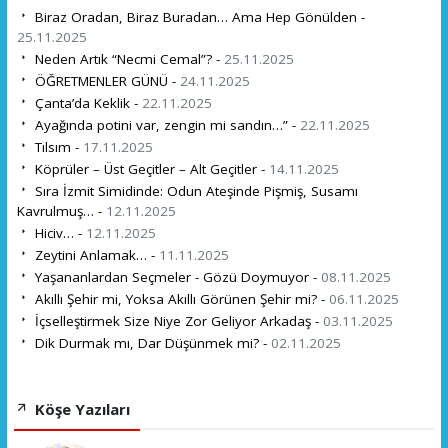
Biraz Oradan, Biraz Buradan… Ama Hep Gönülden -
25.11.2025
Neden Artık “Necmi Cemal”? -
25.11.2025
ÖĞRETMENLER GÜNÜ -
24.11.2025
Çanta’da Keklik -
22.11.2025
Ayağında potini var, zengin mi sandın…” -
22.11.2025
Tılsım -
17.11.2025
Köprüler – Üst Geçitler – Alt Geçitler -
14.11.2025
Sıra İzmit Simidinde: Odun Ateşinde Pişmiş, Susamı
Kavrulmuş… -
12.11.2025
Hiciv… -
12.11.2025
Zeytini Anlamak… -
11.11.2025
Yaşananlardan Seçmeler - Gözü Doymuyor -
08.11.2025
Akıllı Şehir mi, Yoksa Akıllı Görünen Şehir mi? -
06.11.2025
İçselleştirmek Size Niye Zor Geliyor Arkadaş -
03.11.2025
Dik Durmak mı, Dar Düşünmek mi? -
02.11.2025
Köşe Yazıları