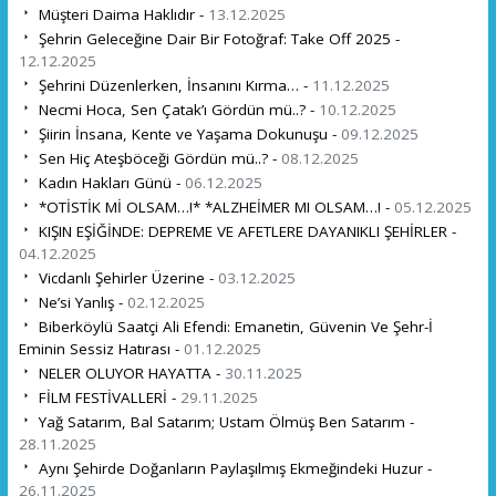
Müşteri Daima Haklıdır -
13.12.2025
Şehrin Geleceğine Dair Bir Fotoğraf: Take Off 2025 -
12.12.2025
Şehrini Düzenlerken, İnsanını Kırma… -
11.12.2025
Necmi Hoca, Sen Çatak’ı Gördün mü..? -
10.12.2025
Şiirin İnsana, Kente ve Yaşama Dokunuşu -
09.12.2025
Sen Hiç Ateşböceği Gördün mü..? -
08.12.2025
Kadın Hakları Günü -
06.12.2025
*OTİSTİK Mİ OLSAM…!* *ALZHEİMER MI OLSAM…! -
05.12.2025
KIŞIN EŞİĞİNDE: DEPREME VE AFETLERE DAYANIKLI ŞEHİRLER -
04.12.2025
Vicdanlı Şehirler Üzerine -
03.12.2025
Ne’si Yanlış -
02.12.2025
Biberköylü Saatçi Ali Efendi: Emanetin, Güvenin Ve Şehr-İ
Eminin Sessiz Hatırası -
01.12.2025
NELER OLUYOR HAYATTA -
30.11.2025
FİLM FESTİVALLERİ -
29.11.2025
Yağ Satarım, Bal Satarım; Ustam Ölmüş Ben Satarım -
28.11.2025
Aynı Şehirde Doğanların Paylaşılmış Ekmeğindeki Huzur -
26.11.2025