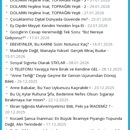
DOLARIN Yeşiline İnat, TOPRAĞIN Yeşili - 3 -
31.01.2026
DOLARIN Yeşiline İnat, TOPRAĞIN Yeşili - 2 -
29.01.2026
DOLARIN Yeşiline İnat, TOPRAĞIN Yeşili -
27.01.2026
Çocuklarımız Dijital Dünyada Güvende mi? -
25.01.2026
Ey Dipdiri Meyyit: Kendini Yeniden İnşa Et -
22.01.2026
Google'ın Cevap Veremediği Tek Soru: "Biz Nereye
Gidiyoruz?" -
17.01.2026
EBEVEYNLER, Bu KARNE Sizin: Notunuz Kaç? -
16.01.2026
Maddeyle Değil, Manayla Yüksel: Gerçek Miraç Budur -
15.01.2026
Sosyal Sigorta Olarak STK’LAR -
08.01.2026
O TELEFONU Yavaşça Yere Bırak ve Kendine GEL -
28.12.2025
"Anne Terliği" Deyip Geçme Bir Gencin Uçurumdan Dönüş
Bileti -
26.12.2025
Anne Babalar, Bu Yazı Uykunuzu Kaçırabilir ! -
23.12.2025
Bu Üç Aylar Ruhuna Şifa, Bedenine Nefes Olsun: Sigarayı
Bırakmaya Var mısın? -
22.12.2025
Ekran Işığında Mahremiyetimiz Bitti, Peki ya İRADEMİZ ? -
20.12.2025
Kocaeli Şansa İnanmaz: En Büyük İkramiye Piyango Topunda
Değil, Alın Terindedir -
17.12.2025