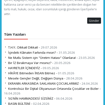
haklarına zarar verici ya da benzeri niteliklerde içeriklerden doğan her
türlü mali, hukuki, cezai, idari sorumluluk içeriği gönderen Üye/Üyeler’e
aittir.
Gönder
Tüm Yazıları
T.H.Y.: Dikkat! Dikkat! -
29.07.2026
İçindeki Kâinatın Farkında mısın? -
31.05.2026
Ne Mutlu Sistem için "Üretim Hatası" Olanlara! -
23.05.2026
Bir İZ Bırakmaya Var mısınız? -
20.05.2026
HAYRETLER İÇİNDEYİZ -
09.05.2026
HİKÂYE Bitmeden İNSAN Bitmez -
01.05.2026
Mesele Gençler Değil, Değişen Dünya -
28.04.2026
EKRANIN ARKASINDA SAKLANAN ÇOCUKLARIMIZ -
24.04.2026
Kontrolsüz Bir Dijital Okyanusun Ortasında Çocuklar ve Bizler -
16.04.2026
5G'NİN HAMMADDESİ SİZSİNİZ -
06.04.2026
BASIN BÜLTENİ -
02.04.2026