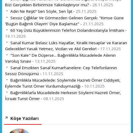
Bizi Gerçekten Birbirimize Yakınlaştırıyor mu? -
26.11.2025
Adın Ne Reşit? Sen Söyle, Sen İşit -
25.11.2025
Sessiz Çığlıklar Ve Görmezden Gelinen Gerçek: "Kimse Güne
'Bugün Bağımlı Olayım' Diye Başlamaz" -
21.11.2025
60 Yaş Üstü Büyüklerimizin Telefon Dolandırıcılarıyla İmtihanı -
19.11.2025
Sanal Kumar Belası: Lüks Hayatlar, Kiralık Hesaplar ve Kararan
Gelecekler! Yasak Yetmez, Vicdan ve Akıl Gerekir! -
17.11.2025
"Son Kale" De Düşerse... Bağımlılıkla Mücadelede Ailenin
Varoluş Sınavı -
13.11.2025
Sanal Emzikten Sanal Kumarhanelere: Cep Telefonlarının
Sessiz Dönüşümü -
11.11.2025
Bağımlılıkla Mücadelede: Söylemde Hazreti Ömer Ciddiyeti,
Eylemde Turist Ömer Vurdumduymazlığı -
10.11.2025
Bağımlılıklarla Mücadelede Herkesin Söylemi Hazreti Ömer,
İcraatı Turist Ömer -
08.11.2025
Köşe Yazıları