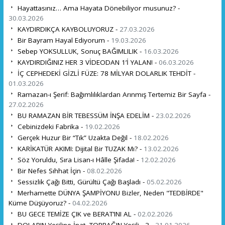
Hayattasınız… Ama Hayata Dönebiliyor musunuz? -
30.03.2026
KAYDIRDIKÇA KAYBOLUYORUZ -
27.03.2026
Bir Bayram Hayal Ediyorum -
19.03.2026
Sebep YOKSULLUK, Sonuç BAĞIMLILIK -
16.03.2026
KAYDIRDIĞINIZ HER 3 VİDEODAN 1’İ YALAN! -
06.03.2026
İÇ CEPHEDEKİ GİZLİ FÜZE: 78 MİLYAR DOLARLIK TEHDİT -
01.03.2026
Ramazan-ı Şerif: Bağımlılıklardan Arınmış Tertemiz Bir Sayfa -
27.02.2026
BU RAMAZAN BİR TEBESSÜM İNŞA EDELİM -
23.02.2026
Cebinizdeki Fabrika -
19.02.2026
Gerçek Huzur Bir “Tık” Uzakta Değil -
18.02.2026
KARİKATÜR AKIMI: Dijital Bir TUZAK Mı? -
13.02.2026
Söz Yoruldu, Sıra Lisan-ı Hâlle Şifada! -
12.02.2026
Bir Nefes Sıhhat İçin -
08.02.2026
Sessizlik Çağı Bitti, Gürültü Çağı Başladı -
05.02.2026
Merhamette DÜNYA ŞAMPİYONU Bizler, Neden "TEDBİRDE"
Küme Düşüyoruz? -
04.02.2026
BU GECE TEMİZE ÇIK ve BERAT’INI AL -
02.02.2026