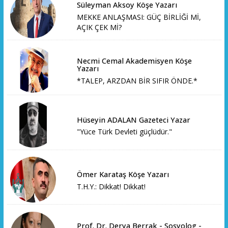
Süleyman Aksoy Köşe Yazarı
MEKKE ANLAŞMASI: GÜÇ BİRLİĞİ Mİ,
AÇIK ÇEK Mİ?
Necmi Cemal Akademisyen Köşe
Yazarı
*TALEP, ARZDAN BİR SIFIR ÖNDE.*
Hüseyin ADALAN Gazeteci Yazar
"Yüce Türk Devleti güçlüdür."
Ömer Karataş Köşe Yazarı
T.H.Y.: Dikkat! Dikkat!
Prof. Dr. Derya Berrak - Sosyolog -