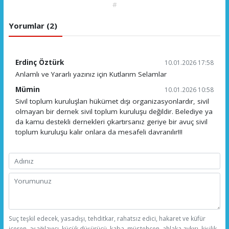
#
Yorumlar (2)
Erdinç Öztürk
10.01.2026 17:58
Anlamlı ve Yararlı yazınız için Kutlarım Selamlar
Mümin
10.01.2026 10:58
Sivil toplum kuruluşları hükümet dışı organizasyonlardır, sivil
olmayan bir dernek sivil toplum kuruluşu değildir. Belediye ya
da kamu destekli dernekleri çıkartırsanız geriye bir avuç sivil
toplum kuruluşu kalır onlara da mesafeli davranılır!!!
Suç teşkil edecek, yasadışı, tehditkar, rahatsız edici, hakaret ve küfür
içeren, aşağılayıcı, küçük düşürücü, kaba, müstehcen, ahlaka aykırı, kişilik