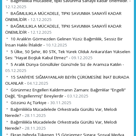
Bağımlılıkla mücadele, tıpkı savunma sanayii kadar önemlidir. -
12.12.2025
BAĞIMLILIKLA MÜCADELE, TIPKI SAVUNMA SANAYİİ KADAR
ÖNEMLİDİR -
12.12.2025
BAĞIMLILIKLA MÜCADELE, TIPKI SAVUNMA SANAYİİ KADAR
ÖNEMLİDİR -
12.12.2025
10 Aralık’ın Görmezden Gelinen Yüzü: Bağımlılık, Sessiz Bir
İnsan Hakkı İhlalidir -
10.12.2025
5 Ülke, 50 Şehir, 80 STK, Tek Yürek Olduk Ankara’dan Yükselen
Ses: "Hayat Boşluk Kabul Etmez" -
09.12.2025
5 Aralık Dünya Gönüllüler Günü’nde Siz de Aramıza Katılın -
05.12.2025
15 SANİYEYE SIĞMAYANLAR! BEYİN ÇÜRÜMESİNE İNAT BURADA
OLANLAR -
04.12.2025
Görünmez Engelleri Kaldırmanın Zamanı: Bağımlılar “Engelli”
Değil, “Engellenmiş” Bireylerdir -
03.12.2025
Gözünü Aç Türkiye -
30.11.2025
Bağımlılıkla Mücadelede Orkestrada Gürültü Var, Melodi
Nerede? -
28.11.2025
Bağımlılıkla Mücadelede Orkestrada Gürültü Var, Melodi
Nerede? -
28.11.2025
Ekran Işığında Tükenen 15 Görünmez Sigara: Sosyal Medya