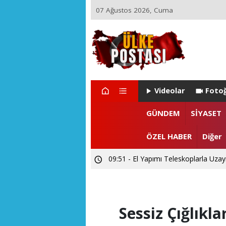
07 Ağustos 2026, Cuma
Videolar
Fotoğ
GÜNDEM
SİYASET
ÖZEL HABER
Diğer
21:17 - Ülke Postası’ndan Sağlık Bak
14:26 - Akarslanlar Tur’dan şehit ve 
09:51 - El Yapımı Teleskoplarla Uzayı
Sessiz Çığlık