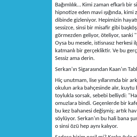
Bağımlılık… Kimi zaman efkarlı bir
hipnotize eden mavi ışığında, kimi z
dibinde gizleniyor. Hepimizin haya
sessizce, sinsi bir misafir gibi baş
görmezden geliyor, öteliyor, sanki 
Oysa bu mesele, istisnasız herkesi i
katmanlı bir gerçekliktir. Ve bu gerç
Sessiz ama derin.
Serkan’ın Sigarasından Kaan’ın Tabl
Hiç unutmam, lise yıllarımda bir ark
okulun arka bahçesinde alır, kuytu b
toylukla sorsak, sebebi belliydi: "Hav
omuzlara bindi. Geçenlerde bir kafe
bu kez bahanesi değişmiş; artık haval
söylüyor. Serkan’ın bu hali bana şun
o sinsi özü hep aynı kalıyor.