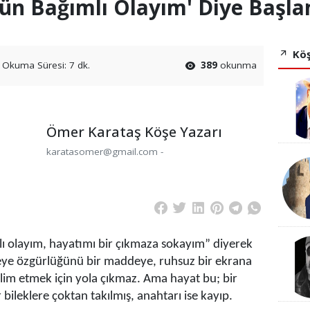
ün Bağımlı Olayım' Diye Başl
Köş
Okuma Süresi: 7 dk.
389
okunma
Ömer Karataş Köşe Yazarı
karatasomer@gmail.com -
ı olayım, hayatımı bir çıkmaza sokayım” diyerek
steye özgürlüğünü bir maddeye, ruhsuz bir ekrana
slim etmek için yola çıkmaz. Ama hayat bu; bir
bileklere çoktan takılmış, anahtarı ise kayıp.