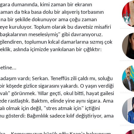
 sigara dumanında, kimi zaman bir ekranın
aman da tıka basa dolu bir alışveriş torbasının
tına bir şekilde dokunuyor ama çoğu zaman
köşeye kuruluyor. Toplum olarak bu davetsiz misafiri
"başkalarının meselesiymiş" gibi davranıyoruz.
lgilendiren, toplumun kılcal damarlarına sızmış çok
eklik, aslında içimizde yankılanan bir çığlıktır:
etine...
adaşım vardı; Serkan. Teneffüs zili çaldı mı, soluğu
ir köşede gizlice sigarasını yakardı. O yaşın verdiği
alı" görünmek. Yıllar geçti, okul bitti, hayat gailesi
de rastlaştık. Baktım, elinde yine aynı sigara. Ama
ı olmak için değil, "stres atmak için" içtiğini
u gösterdi: Bağımlılık sadece kılıf değiştiriyor, ama