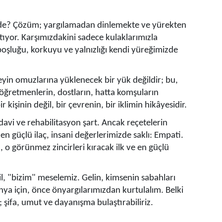
erede? Çözüm; yargılamadan dinlemekte ve yürekten
ıyor. Karşımızdakini sadece kulaklarımızla
oşluğu, korkuyu ve yalnızlığı kendi yüreğimizde
eyin omuzlarına yüklenecek bir yük değildir; bu,
 öğretmenlerin, dostların, hatta komşuların
kişinin değil, bir çevrenin, bir iklimin hikâyesidir.
davi ve rehabilitasyon şart. Ancak reçetelerin
n güçlü ilaç, insani değerlerimizde saklı: Empati.
, o görünmez zincirleri kıracak ilk ve en güçlü
il, "bizim" meselemiz. Gelin, kimsenin sabahları
ya için, önce önyargılarımızdan kurtulalım. Belki
; şifa, umut ve dayanışma bulaştırabiliriz.