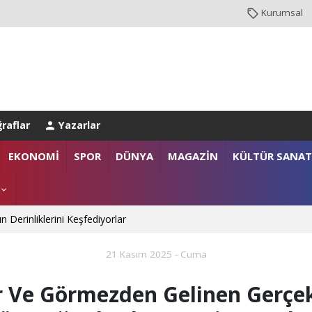
Kurumsal
raflar
Yazarlar
EKONOMİ
SPOR
DÜNYA
MAGAZİN
KÜLTÜR SANAT
anlığı’na Üst Düzey Ziyaret
gazi ailelerine anlamlı destek
21 Kasım 2025 - Cuma
n Derinliklerini Keşfediyorlar
lar Ve Görmezden Gelinen Gerçe