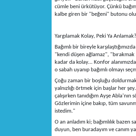
cümle beni ürkütüyor. Çünkü bağımlı
kalbe giren bir "beğeni" butonu olu
Yargılamak Kolay, Peki Ya Anlamak
Bağımlı bir bireyle karşılaştığımızda
"kendi düşen ağlamaz", "bırakmak is
kadar da kolay... Konfor alanımı
o sabah uyanıp bağımlı olmayı seç
Çoğu zaman bir boşluğu doldurmak, 
yalnızlığı örtmek için başlar her şe
çalışırken tanıdığım Ayşe Abla’nın sö
Gözlerimin içine bakıp, tüm savunma
istedim."
O an anladım ki; bağımlılık bazen sa
duyun, ben buradayım ve canım yanı