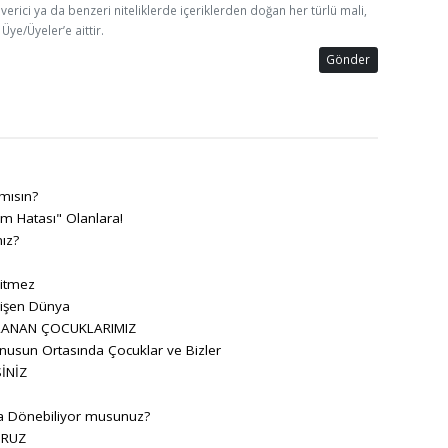
 verici ya da benzeri niteliklerde içeriklerden doğan her türlü mali,
Üye/Üyeler’e aittir.
Gönder
 mısın?
im Hatası" Olanlara!
ız?
itmez
ğişen Dünya
LANAN ÇOCUKLARIMIZ
anusun Ortasında Çocuklar ve Bizler
İNİZ
a Dönebiliyor musunuz?
ORUZ