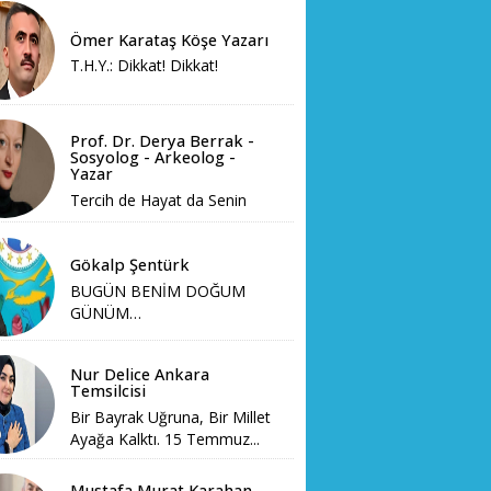
Ömer Karataş Köşe Yazarı
T.H.Y.: Dikkat! Dikkat!
Prof. Dr. Derya Berrak -
Sosyolog - Arkeolog -
Yazar
Tercih de Hayat da Senin
Gökalp Şentürk
BUGÜN BENİM DOĞUM
GÜNÜM…
Nur Delice Ankara
Temsilcisi
Bir Bayrak Uğruna, Bir Millet
Ayağa Kalktı. 15 Temmuz...
Mustafa Murat Karahan