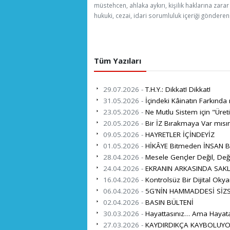
müstehcen, ahlaka aykırı, kişilik haklarına zarar
hukuki, cezai, idari sorumluluk içeriği gönderen 
Tüm Yazıları
29.07.2026 -
T.H.Y.: Dikkat! Dikkat!
31.05.2026 -
İçindeki Kâinatın Farkında
23.05.2026 -
Ne Mutlu Sistem için "Üret
20.05.2026 -
Bir İZ Bırakmaya Var mısın
09.05.2026 -
HAYRETLER İÇİNDEYİZ
01.05.2026 -
HİKÂYE Bitmeden İNSAN B
28.04.2026 -
Mesele Gençler Değil, De
24.04.2026 -
EKRANIN ARKASINDA SAK
16.04.2026 -
Kontrolsüz Bir Dijital Oky
06.04.2026 -
5G'NİN HAMMADDESİ SİZS
02.04.2026 -
BASIN BÜLTENİ
30.03.2026 -
Hayattasınız… Ama Hayat
27.03.2026 -
KAYDIRDIKÇA KAYBOLUY