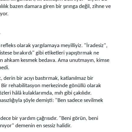
lık bazen damara giren bir şırınga değil, zihne ve
yor.
?
 refleks olarak yargılamaya meyilliyiz. "İradesiz",
tese bırakırdı" gibi etiketleri yapıştırmak ne
zdan ahkam kesmek bedava. Ama unutmayın, kimse
medi.
derin bir acıyı bastırmak, katlanılmaz bir
y. Bir rehabilitasyon merkezinde gönüllü olarak
zleri hâlâ kulaklarımda, mıh gibi çakılıdır.
sızlığıyla şöyle demişti: "Ben sadece sevilmek
dece bir yardım çağrısıdır. "Beni görün, beni
yor" demenin en sessiz halidir.