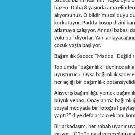
Sadece bizim nesil mi? Keşke öyle
bazen. Daha 8 yaşında ama elinden t
alıyorsunuz. O bildirim sesi duyuldu
korkutuyor. Parkta koşup dizini ka
atlamaya çalışıyor. Annesi babası d
yolu bu" diyorlar. Yani anlayacağını
çocuk yaşta başlıyor.
Bağımlılık Sadece "Madde" Değildir
Toplumda "bağımlılık" denince akla 
uyuşturucu. Oysa bağımlılık sadece
her açlığı bir bağımlılık potansiyelidi
Alışveriş bağımlılığı, yemek bağımlıl
büyük vebası: Onaylanma bağımlılığı
sosyal medyada bir fotoğraf paylaş
yaptı?" diye defalarca o ekranı kon
Bir arkadaşım, her sabah uyanır u
giriyor. "Günün nasıl geçeceğini orad