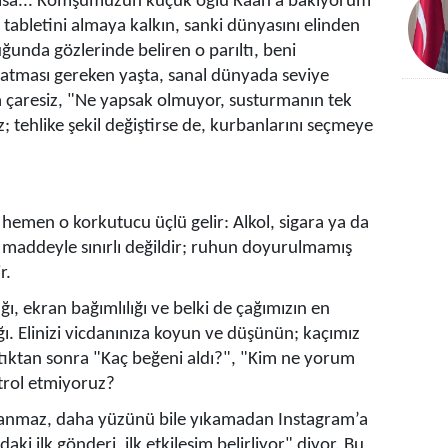
 olsa... Komşumuzun küçük oğlu Kaan’a bakıyorum
abletini almaya kalkın, sanki dünyasını elinden
ğunda gözlerinde beliren o parıltı, beni
natması gereken yaşta, sanal dünyada seviye
a çaresiz, "Ne yapsak olmuyor, susturmanın tek
z; tehlike şekil değiştirse de, kurbanlarını seçmeye
hemen o korkutucu üçlü gelir: Alkol, sigara ya da
 maddeyle sınırlı değildir; ruhun doyurulmamış
r.
ığı, ekran bağımlılığı ve belki de çağımızın en
. Elinizi vicdanınıza koyun ve düşünün; kaçımız
tıktan sonra "Kaç beğeni aldı?", "Kim ne yorum
trol etmiyoruz?
yanmaz, daha yüzünü bile yıkamadan Instagram’a
aki ilk gönderi, ilk etkileşim belirliyor" diyor. Bu