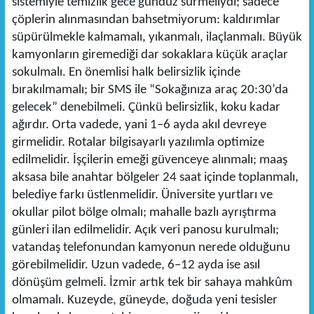
sistemiyle temizlik gece gündüz sürmeliydi; sadece
çöplerin alınmasından bahsetmiyorum: kaldırımlar
süpürülmekle kalmamalı, yıkanmalı, ilaçlanmalı. Büyük
kamyonların giremediği dar sokaklara küçük araçlar
sokulmalı. En önemlisi halk belirsizlik içinde
bırakılmamalı; bir SMS ile “Sokağınıza araç 20:30’da
gelecek” denebilmeli. Çünkü belirsizlik, koku kadar
ağırdır. Orta vadede, yani 1–6 ayda akıl devreye
girmelidir. Rotalar bilgisayarlı yazılımla optimize
edilmelidir. İşçilerin emeği güvenceye alınmalı; maaş
aksasa bile anahtar bölgeler 24 saat içinde toplanmalı,
belediye farkı üstlenmelidir. Üniversite yurtları ve
okullar pilot bölge olmalı; mahalle bazlı ayrıştırma
günleri ilan edilmelidir. Açık veri panosu kurulmalı;
vatandaş telefonundan kamyonun nerede olduğunu
görebilmelidir. Uzun vadede, 6–12 ayda ise asıl
dönüşüm gelmeli. İzmir artık tek bir sahaya mahkûm
olmamalı. Kuzeyde, güneyde, doğuda yeni tesisler