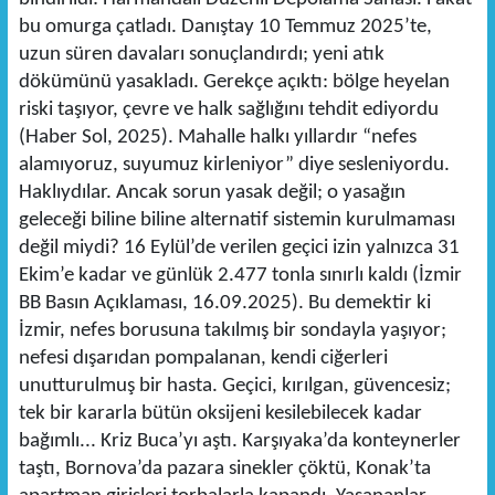
bu omurga çatladı. Danıştay 10 Temmuz 2025’te,
uzun süren davaları sonuçlandırdı; yeni atık
dökümünü yasakladı. Gerekçe açıktı: bölge heyelan
riski taşıyor, çevre ve halk sağlığını tehdit ediyordu
(Haber Sol, 2025). Mahalle halkı yıllardır “nefes
alamıyoruz, suyumuz kirleniyor” diye sesleniyordu.
Haklıydılar. Ancak sorun yasak değil; o yasağın
geleceği biline biline alternatif sistemin kurulmaması
değil miydi? 16 Eylül’de verilen geçici izin yalnızca 31
Ekim’e kadar ve günlük 2.477 tonla sınırlı kaldı (İzmir
BB Basın Açıklaması, 16.09.2025). Bu demektir ki
İzmir, nefes borusuna takılmış bir sondayla yaşıyor;
nefesi dışarıdan pompalanan, kendi ciğerleri
unutturulmuş bir hasta. Geçici, kırılgan, güvencesiz;
tek bir kararla bütün oksijeni kesilebilecek kadar
bağımlı... Kriz Buca’yı aştı. Karşıyaka’da konteynerler
taştı, Bornova’da pazara sinekler çöktü, Konak’ta