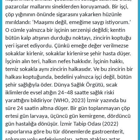
pazarcılar mallarını sineklerden koruyamadı. Bir işçi,
çöp yığınının önünde sigarasını yakarken hüzünle
mırıldandı: ‘Maaşımı değil, emeğime saygı istiyorum.’
O cümle yalnızca bir işçinin serzenişi değildi; kentin
bütün kalp atışının durduğu noktayı, zincirin koptuğu
yeri işaret ediyordu. Çünkü emeğe değer verilmezse
sokaklar kirlenir, sokaklar kirlenirse şehir hasta düşer.
İşçinin alın teri, halkın nefes hakkıdır. İşçinin hakkı,
temiz sokakla aynı zincirin halkasıdır. Ve bu zincirin bir
halkası koptuğunda, bedelini yalnızca işçi değil, bütün
şehir sağlığıyla öder. Dünya Sağlık Örgütü, sıcak
iklimlerde evsel atığın 24–48 saatte sağlık riski
yarattığını bildiriyor (WHO, 2023) İzmir yazında bu
süre 24 saatin altına düşer. Bir gün toplanmayan çöp
ertesi gün larvaya, üçüncü gün kemirgene, dördüncü
gün hastalığa dönüşür. İzmir Tabip Odası (2022)
raporlarına göre bu tür dönemlerde gastroenterit,
solunum yolu enfeksiyonları, astım atakları artar.