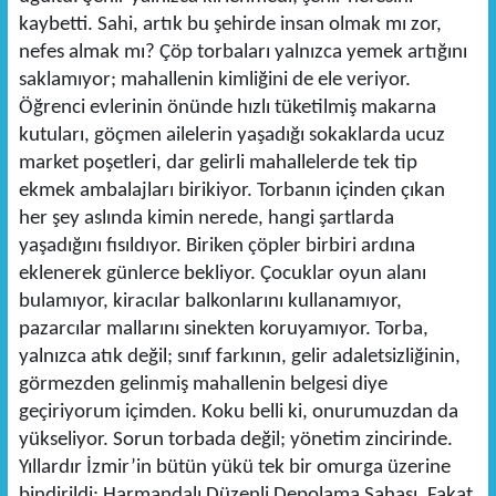
kaybetti. Sahi, artık bu şehirde insan olmak mı zor,
nefes almak mı? Çöp torbaları yalnızca yemek artığını
saklamıyor; mahallenin kimliğini de ele veriyor.
Öğrenci evlerinin önünde hızlı tüketilmiş makarna
kutuları, göçmen ailelerin yaşadığı sokaklarda ucuz
market poşetleri, dar gelirli mahallelerde tek tip
ekmek ambalajları birikiyor. Torbanın içinden çıkan
her şey aslında kimin nerede, hangi şartlarda
yaşadığını fısıldıyor. Biriken çöpler birbiri ardına
eklenerek günlerce bekliyor. Çocuklar oyun alanı
bulamıyor, kiracılar balkonlarını kullanamıyor,
pazarcılar mallarını sinekten koruyamıyor. Torba,
yalnızca atık değil; sınıf farkının, gelir adaletsizliğinin,
görmezden gelinmiş mahallenin belgesi diye
geçiriyorum içimden. Koku belli ki, onurumuzdan da
yükseliyor. Sorun torbada değil; yönetim zincirinde.
Yıllardır İzmir’in bütün yükü tek bir omurga üzerine
bindirildi: Harmandalı Düzenli Depolama Sahası. Fakat