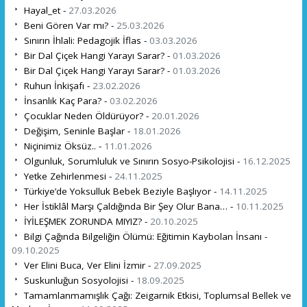
Hayal_et -
27.03.2026
Beni Gören Var mı? -
25.03.2026
Sınırın İhlali: Pedagojik İflas -
03.03.2026
Bir Dal Çiçek Hangi Yarayı Sarar? -
01.03.2026
Bir Dal Çiçek Hangi Yarayı Sarar? -
01.03.2026
Ruhun İnkişafı -
23.02.2026
İnsanlık Kaç Para? -
03.02.2026
Çocuklar Neden Öldürüyor? -
20.01.2026
Değişim, Seninle Başlar -
18.01.2026
Niçinimiz Öksüz.. -
11.01.2026
Olgunluk, Sorumluluk ve Sınırın Sosyo-Psikolojisi -
16.12.2025
Yetke Zehirlenmesi -
24.11.2025
Türkiye’de Yoksulluk Bebek Beziyle Başlıyor -
14.11.2025
Her İstiklâl Marşı Çaldığında Bir Şey Olur Bana… -
10.11.2025
İYİLEŞMEK ZORUNDA MIYIZ? -
20.10.2025
Bilgi Çağında Bilgeliğin Ölümü: Eğitimin Kaybolan İnsanı -
09.10.2025
Ver Elini Buca, Ver Elini İzmir -
27.09.2025
Suskunluğun Sosyolojisi -
18.09.2025
Tamamlanmamışlık Çağı: Zeigarnik Etkisi, Toplumsal Bellek ve