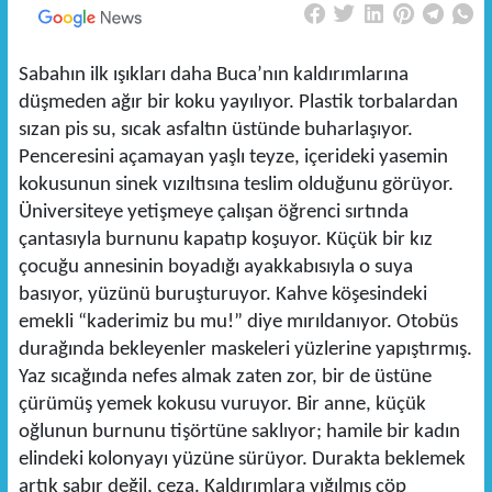
Sabahın ilk ışıkları daha Buca’nın kaldırımlarına
düşmeden ağır bir koku yayılıyor. Plastik torbalardan
sızan pis su, sıcak asfaltın üstünde buharlaşıyor.
Penceresini açamayan yaşlı teyze, içerideki yasemin
kokusunun sinek vızıltısına teslim olduğunu görüyor.
Üniversiteye yetişmeye çalışan öğrenci sırtında
çantasıyla burnunu kapatıp koşuyor. Küçük bir kız
çocuğu annesinin boyadığı ayakkabısıyla o suya
basıyor, yüzünü buruşturuyor. Kahve köşesindeki
emekli “kaderimiz bu mu!” diye mırıldanıyor. Otobüs
durağında bekleyenler maskeleri yüzlerine yapıştırmış.
Yaz sıcağında nefes almak zaten zor, bir de üstüne
çürümüş yemek kokusu vuruyor. Bir anne, küçük
oğlunun burnunu tişörtüne saklıyor; hamile bir kadın
elindeki kolonyayı yüzüne sürüyor. Durakta beklemek
artık sabır değil, ceza. Kaldırımlara yığılmış çöp