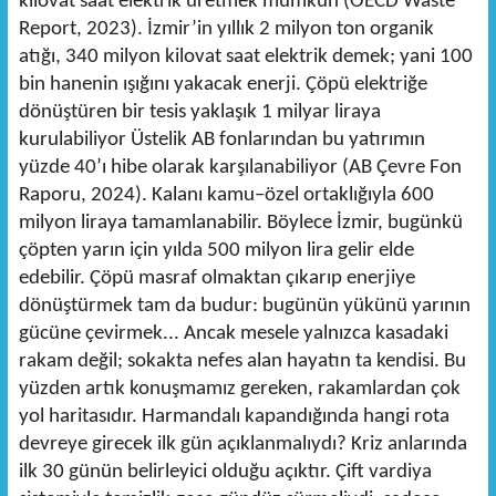
kilovat saat elektrik üretmek mümkün (OECD Waste
Report, 2023). İzmir’in yıllık 2 milyon ton organik
atığı, 340 milyon kilovat saat elektrik demek; yani 100
bin hanenin ışığını yakacak enerji. Çöpü elektriğe
dönüştüren bir tesis yaklaşık 1 milyar liraya
kurulabiliyor Üstelik AB fonlarından bu yatırımın
yüzde 40’ı hibe olarak karşılanabiliyor (AB Çevre Fon
Raporu, 2024). Kalanı kamu–özel ortaklığıyla 600
milyon liraya tamamlanabilir. Böylece İzmir, bugünkü
çöpten yarın için yılda 500 milyon lira gelir elde
edebilir. Çöpü masraf olmaktan çıkarıp enerjiye
dönüştürmek tam da budur: bugünün yükünü yarının
gücüne çevirmek... Ancak mesele yalnızca kasadaki
rakam değil; sokakta nefes alan hayatın ta kendisi. Bu
yüzden artık konuşmamız gereken, rakamlardan çok
yol haritasıdır. Harmandalı kapandığında hangi rota
devreye girecek ilk gün açıklanmalıydı? Kriz anlarında
ilk 30 günün belirleyici olduğu açıktır. Çift vardiya