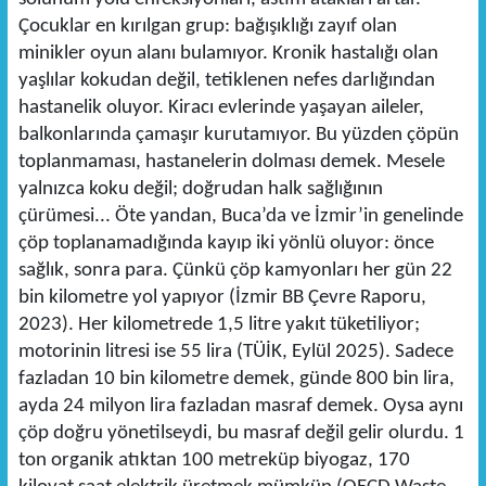
Çocuklar en kırılgan grup: bağışıklığı zayıf olan
minikler oyun alanı bulamıyor. Kronik hastalığı olan
yaşlılar kokudan değil, tetiklenen nefes darlığından
hastanelik oluyor. Kiracı evlerinde yaşayan aileler,
balkonlarında çamaşır kurutamıyor. Bu yüzden çöpün
toplanmaması, hastanelerin dolması demek. Mesele
yalnızca koku değil; doğrudan halk sağlığının
çürümesi... Öte yandan, Buca’da ve İzmir’in genelinde
çöp toplanamadığında kayıp iki yönlü oluyor: önce
sağlık, sonra para. Çünkü çöp kamyonları her gün 22
bin kilometre yol yapıyor (İzmir BB Çevre Raporu,
2023). Her kilometrede 1,5 litre yakıt tüketiliyor;
motorinin litresi ise 55 lira (TÜİK, Eylül 2025). Sadece
fazladan 10 bin kilometre demek, günde 800 bin lira,
ayda 24 milyon lira fazladan masraf demek. Oysa aynı
çöp doğru yönetilseydi, bu masraf değil gelir olurdu. 1
ton organik atıktan 100 metreküp biyogaz, 170