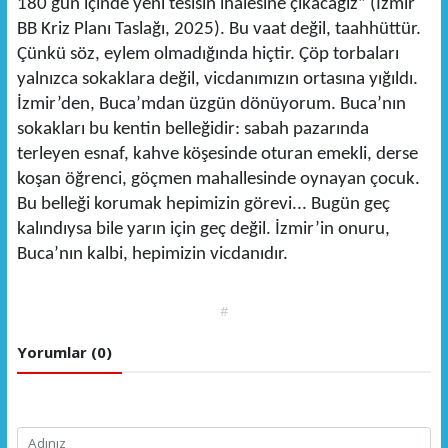
180 gün içinde yeni tesisin ihalesine çıkacağız” (İzmir
BB Kriz Planı Taslağı, 2025). Bu vaat değil, taahhüttür.
Çünkü söz, eylem olmadığında hiçtir. Çöp torbaları
yalnızca sokaklara değil, vicdanımızın ortasına yığıldı.
İzmir’den, Buca’mdan üzgün dönüyorum. Buca’nın
sokakları bu kentin belleğidir: sabah pazarında
terleyen esnaf, kahve köşesinde oturan emekli, derse
koşan öğrenci, göçmen mahallesinde oynayan çocuk.
Bu belleği korumak hepimizin görevi... Bugün geç
kalındıysa bile yarın için geç değil. İzmir’in onuru,
Buca’nın kalbi, hepimizin vicdanıdır.
#
Yorumlar (0)