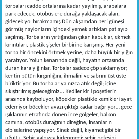
torbaları cadde ortalarına kadar yayılmış, arabalara
park edecek, otobüslere durağa yaklaşacak alan,
gidecek yol bırakmamış Dün akşamdan beri güneşi
görmüş naylonların içindeki yemek artıkları patlayıp
saçılmış. Torbaların yırtığından çıkan kabuklar, ekmek
kırıntıları, plastik şişeler birbirine karışmış. Her yeni
torba bir öncekini örtmek yerine, daha büyük bir yığın
yaratıyor. Yolun kenarında değil, hayatın ortasında
duran kara yığınlar. Torbalar sadece çöp saklamıyor;
kentin bütün kırgınlığını, ihmalini ve sabrını üst üste
biriktiriyor. Bu torbalar yalnızca atık değil; içine
sıkıştırılmış geleceğimiz... Kediler kirli poşetlerin
arasında kayboluyor, köpekler plastikle kemikleri ayırt
edemiyor böcekler avazı çıktığı kadar bağırıyor… gece
ışıklarının etrafında dönen ince gölgeler, balkon
camına, otobüs durağının direğine, insanların
elbiselerine yapışıyor. Sinek değil, kıyamet gibi bir
uğultu. Şehir yalnızca kirlenmedi; şehir nefesini