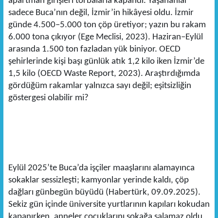
apartman girişleri torbalarla kapandı. Yaşananlar
sadece Buca’nın değil, İzmir’in hikâyesi oldu. İzmir
günde 4.500–5.000 ton çöp üretiyor; yazın bu rakam
6.000 tona çıkıyor (Ege Meclisi, 2023). Haziran–Eylül
arasında 1.500 ton fazladan yük biniyor. OECD
şehirlerinde kişi başı günlük atık 1,2 kilo iken İzmir’de
1,5 kilo (OECD Waste Report, 2023). Araştırdığımda
gördüğüm rakamlar yalnızca sayı değil; eşitsizliğin
göstergesi olabilir mi?
Eylül 2025’te Buca’da işçiler maaşlarını alamayınca
sokaklar sessizleşti; kamyonlar yerinde kaldı, çöp
dağları günbegün büyüdü (Habertürk, 09.09.2025).
Sekiz gün içinde üniversite yurtlarının kapıları kokudan
kapanırken, anneler çocuklarını sokağa salamaz oldu,