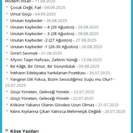
Modern İnsan -
11.09.2025
Çocuk Değil, Fail -
09.09.2025
Umut Göçü -
04.09.2025
Unutan Kaybeder -
30.08.2025
Unutan Kaybeder – 4 (29 Ağustos) -
29.08.2025
Unutan Kaybeder – 3 (28 Ağustos) -
28.08.2025
Unutan Kaybeder -2 (27 Ağustos) -
27.08.2025
Unutan Kaybeder -1 (26-30 Ağustos) -
26.08.2025
İzmir’i Sevmek -
21.08.2025
Afyon: Taşın Hafızası, Zaferin Yüreği -
12.08.2025
Bir Kâğıt, Bir Ömür, Bir Sorumluluk -
09.08.2025
İntiharın Edebiyatta Yankılanan Poetikası -
26.07.2025
Yangının Dili Yoksa, Bizim Sessizliğimiz Suçlu mu Olur? -
25.07.2025
Göçü Yöneten, Geleceği Yönetir. -
22.07.2025
Göçü Yöneten, Geleceği Yönetir -
22.07.2025
Köküne Yabancı Olanın Gövdesi Uzun Olmaz -
21.07.2025
Kıbrıs Kıyılarına Çıkan Yalnızca Mehmetçik Değildi -
20.07.2025
Köşe Yazıları