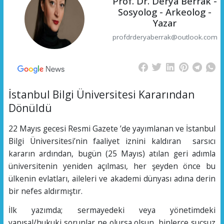
Prof. Dr. Derya Berrak -
Sosyolog - Arkeolog -
Yazar
profdrderyaberrak@outlook.com
İstanbul Bilgi Üniversitesi Kararından
Dönüldü
​22 Mayıs gecesi Resmi Gazete ’de yayımlanan ve İstanbul
Bilgi Üniversitesi’nin faaliyet iznini kaldıran sarsıcı
kararın ardından, bugün (25 Mayıs) atılan geri adımla
üniversitenin yeniden açılması, her şeyden önce bu
ülkenin evlatları, aileleri ve akademi dünyası adına derin
bir nefes aldırmıştır.
​İlk yazımda; sermayedeki veya yönetimdeki
yapısal/hukuki sorunlar ne olursa olsun, binlerce suçsuz