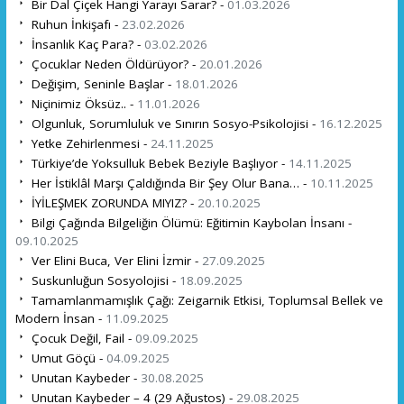
Bir Dal Çiçek Hangi Yarayı Sarar? -
01.03.2026
Ruhun İnkişafı -
23.02.2026
İnsanlık Kaç Para? -
03.02.2026
Çocuklar Neden Öldürüyor? -
20.01.2026
Değişim, Seninle Başlar -
18.01.2026
Niçinimiz Öksüz.. -
11.01.2026
Olgunluk, Sorumluluk ve Sınırın Sosyo-Psikolojisi -
16.12.2025
Yetke Zehirlenmesi -
24.11.2025
Türkiye’de Yoksulluk Bebek Beziyle Başlıyor -
14.11.2025
Her İstiklâl Marşı Çaldığında Bir Şey Olur Bana… -
10.11.2025
İYİLEŞMEK ZORUNDA MIYIZ? -
20.10.2025
Bilgi Çağında Bilgeliğin Ölümü: Eğitimin Kaybolan İnsanı -
09.10.2025
Ver Elini Buca, Ver Elini İzmir -
27.09.2025
Suskunluğun Sosyolojisi -
18.09.2025
Tamamlanmamışlık Çağı: Zeigarnik Etkisi, Toplumsal Bellek ve
Modern İnsan -
11.09.2025
Çocuk Değil, Fail -
09.09.2025
Umut Göçü -
04.09.2025
Unutan Kaybeder -
30.08.2025
Unutan Kaybeder – 4 (29 Ağustos) -
29.08.2025