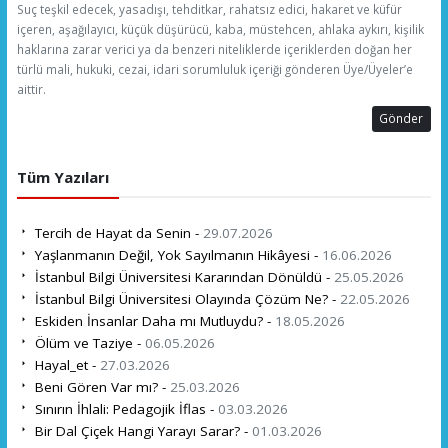
Suç teşkil edecek, yasadışı, tehditkar, rahatsız edici, hakaret ve küfür
içeren, aşağılayıcı, küçük düşürücü, kaba, müstehcen, ahlaka aykırı, kişilik
haklarına zarar verici ya da benzeri niteliklerde içeriklerden doğan her
türlü mali, hukuki, cezai, idari sorumluluk içeriği gönderen Üye/Üyeler’e
aittir.
Gönder
Tüm Yazıları
Tercih de Hayat da Senin -
29.07.2026
Yaşlanmanın Değil, Yok Sayılmanın Hikâyesi -
16.06.2026
İstanbul Bilgi Üniversitesi Kararından Dönüldü -
25.05.2026
İstanbul Bilgi Üniversitesi Olayında Çözüm Ne? -
22.05.2026
Eskiden İnsanlar Daha mı Mutluydu? -
18.05.2026
Ölüm ve Taziye -
06.05.2026
Hayal_et -
27.03.2026
Beni Gören Var mı? -
25.03.2026
Sınırın İhlali: Pedagojik İflas -
03.03.2026
Bir Dal Çiçek Hangi Yarayı Sarar? -
01.03.2026