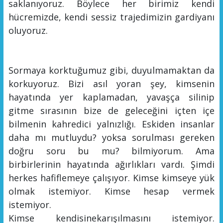
saklanıyoruz.
Böylece her birimiz kendi
hücremizde, kendi sessiz trajedimizin gardiyanı
oluyoruz.
Sormaya korktuğumuz gibi, duyulmamaktan da
korkuyoruz. Bizi asıl yoran şey, kimsenin
hayatında yer kaplamadan,
yavaşça
silinip
gitme sıra
sının
bize de geleceğini içten içe
bilmenin kahredici yalnızlığı.
Eskiden insanlar
daha mı
mutluydu? yoksa sorulması gereken
doğru soru bu mu?
bilmiyorum.
Ama
birbirlerinin hayatında ağırlıkları vardı. Şimdi
herkes hafiflemeye çalışıyor. Kimse kimseye yük
olmak istemiyor. Kimse hesap vermek
istemiyor.
Kimse
kendisine
karışılm
asını
istemiyor.