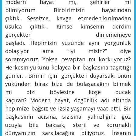
modern hayat mı, şehirler mi
bilmiyorum.
Birbirimizin
hayatından
çıktı
k
.
Sessizce
, k
avga
etmeden
,
kırılmadan
usul
ca çıktık...
K
imse kimsenin derdini
gerçekten dinlememeye
başladı.
Hepimizin
yüzünde aynı yorgunluk
dolaşıyor ama “iyi misin?” diye
soramıyor
uz
.
Yoksa
cevaptan
mı
korkuyor
uz?
Herkesin yükünü kolayca bir başkasına taşıttığı
günler...
Birinin içini gerçekten duyarsak, onun
yükünden biraz bize de bulaşacağını bil
mek
mi
bizi böylesine köşe bucak
kaçıran?
M
odern
hayat,
özgürlük adı altında
hepimize
bağsız
ve izsiz yaşamayı vaat etti
. Bir
başkasının acısına, sızısına, yalnızlığına göz
ucuyla bile baksak, steril ve korunaklı
dünyamızın sarsılacağını biliyoruz. İnsanın