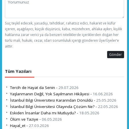
Suç teşkil edecek, yasadışı, tehditkar, rahatsız edici, hakaret ve küfür
içeren, aşağılayıcı, küçük düşürücü, kaba, müstehcen, ahlaka aykırı, kişilik
haklarına zarar verici ya da benzeri niteliklerde içeriklerden doğan her
türlü mali, hukuki, cezai, idari sorumluluk içeriği gönderen Üye/Üyeler’e
aittir.
Gönder
Tüm Yazıları
Tercih de Hayat da Senin -
29.07.2026
Yaşlanmanın Değil, Yok Sayılmanın Hikâyesi -
16.06.2026
İstanbul Bilgi Üniversitesi Kararından Dönüldü -
25.05.2026
İstanbul Bilgi Üniversitesi Olayında Çözüm Ne? -
22.05.2026
Eskiden İnsanlar Daha mı Mutluydu? -
18.05.2026
Ölüm ve Taziye -
06.05.2026
Hayal_et -
27.03.2026