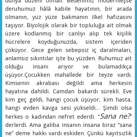
dünya düzeni
olmalı
. Bedenimiz modernleş
se
de
ruhumuz hâlâ kabile hayatının, bir arada
olmanın, yüz yüze bakmanın ilkel hafızasını
taşıyor. Biyolojik olarak bir topluluğa ait olmak
üzere kodlanmış bir canlıyı alıp tek kişilik
hücrelere koyduğunuzda, sistem içeriden
çök
üyo
r. Gece gelen sebepsiz iç daralmaları,
anlamsız sıkıntılar işte bu yüzden. Ruhumuz ait
olduğu insanı arıyor ve bulamadıkça
üşüyor.
Çocukken mahallede bir teyze vardı.
Kimsenin akrabası değildi ama herkesin
hayatına dahildi. Camdan bakardı sürekli.
Eve
kim
geç geldi, hangi çocuk üşüyor, kim hasta,
hangi evden kavga sesi yükseldi… Şimdi olsa
Sana ne?
herkes o kadından nefret ederdi. “
”
derlerdi. Ama galiba insanın insana biraz “sana
ne” deme hakkı vardı eskiden. Çünkü kayıtsızlık