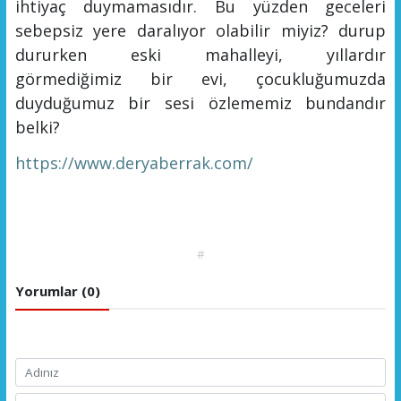
ihtiyaç duymaması
dır
.
Bu yüzden geceleri
sebepsiz yere daralıyor
olabilir miyiz?
durup
dururken eski mahalleyi, yıllardır
görmediği
miz
bir evi, çocukluğu
muz
da
duyduğu
muz
bir sesi özl
em
em
iz bundandır
belki?
https://www.deryaberrak.com/
#
Yorumlar (0)