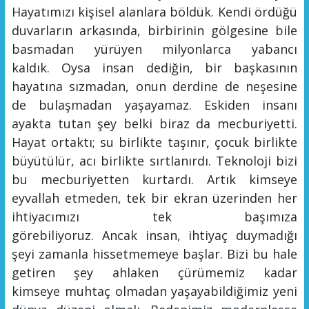
Hayatımızı kişisel alanlara böldük.
K
endi ördüğü
duvarların arkasında, birbirinin gölgesine bile
basmadan yürüyen milyonlarca yabancı
kaldık.
Oysa insan dediğin, bir başkasının
hayatına sızmadan, onun derdine de neşesine
de bulaşmadan yaşayamaz.
Eskiden insanı
ayakta tutan şey
belki biraz da
mecburiyetti.
Hayat ortaktı; su birlikte taşınır, çocuk birlikte
büyütülür, acı birlikte sırtlanırdı. Teknoloji bizi
bu mecburiyetten kurtardı
. A
rtık kimseye
eyvallah etmeden, tek bir ekran üzerinden her
ihtiyacımızı tek başımıza
görebiliyoruz.
Ancak
insan, ihtiyaç duymadığı
şeyi zamanla hissetmemeye başlar.
Bizi bu hale
getiren şey ahlaken çürümemiz
kadar
kimseye
muhtaç olmadan yaşayabildiğimiz yeni