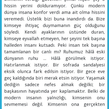
hissin yerini dolduramıyor. Çünkü modern
dünya insana konfor verdi ama ait olma hissini
veremedi. Üstelik bizi buna inandırdı da. Bize
kimseye ihtiyaç duymamanın güç olduğunu
söyledi. Kendi ayaklarının üstünde duran,
kimseye eyvallah etmeyen, her şeyini tek başına
halleden insanı kutsadı.
Peki i
nsan tek başına
tamamlanan bir canlı
mı?
Ruhumuz hâlâ eski
dünyanın ruhu
...
Hâlâ görülmek istiyor.
Hatırlanmak istiyor. Bir sofrada sandalyesi
eksik olunca fark edilsin istiyor. Bir gece eve
geç kaldığında biri merak etsin istiyor.
Yaşamak
dediğin
sadece nefes almak değil
ki;
bir
başkasının hayatında yer kaplamaktır.
Belki de
modern insanın yalnızlığı, kimsenin onu
sevmemesi değil. Kimsenin ona gerçekten