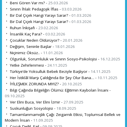
Beni Gören Var mı? -
25.03.2026
Sınırın İhlali: Pedagojik İflas -
03.03.2026
Bir Dal Çiçek Hangi Yarayı Sarar? -
01.03.2026
Bir Dal Çiçek Hangi Yarayı Sarar? -
01.03.2026
Ruhun İnkişafı -
23.02.2026
İnsanlık Kaç Para? -
03.02.2026
Çocuklar Neden Öldürüyor? -
20.01.2026
Değişim, Seninle Başlar -
18.01.2026
Niçinimiz Öksüz.. -
11.01.2026
Olgunluk, Sorumluluk ve Sınırın Sosyo-Psikolojisi -
16.12.2025
Yetke Zehirlenmesi -
24.11.2025
Türkiye’de Yoksulluk Bebek Beziyle Başlıyor -
14.11.2025
Her İstiklâl Marşı Çaldığında Bir Şey Olur Bana… -
10.11.2025
İYİLEŞMEK ZORUNDA MIYIZ? -
20.10.2025
Bilgi Çağında Bilgeliğin Ölümü: Eğitimin Kaybolan İnsanı -
09.10.2025
Ver Elini Buca, Ver Elini İzmir -
27.09.2025
Suskunluğun Sosyolojisi -
18.09.2025
Tamamlanmamışlık Çağı: Zeigarnik Etkisi, Toplumsal Bellek ve
Modern İnsan -
11.09.2025
Çocuk Değil, Fail -
09.09.2025