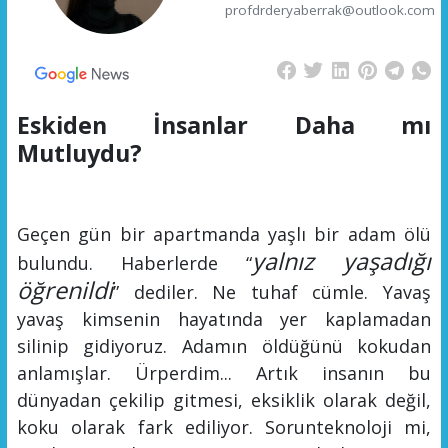
profdrderyaberrak@outlook.com
Eskiden İnsanlar Daha mı
Mutluydu?
Geçen gün bir apartmanda yaşlı bir adam ölü
yalnız yaşadığı
bulundu. Haberlerde “
öğrenildi
” dediler. Ne tuhaf cümle.
Y
avaş
yavaş kimsenin hayatında yer kaplamadan
silini
p gidiyoruz
. Adamın öldüğünü kokudan
anlamışlar.
Ürperdim...
Artık
insanın bu
dünyadan çekilip gitmesi, eksiklik olarak değil,
koku olarak fark ediliyor
.
Sorun
teknoloji mi,