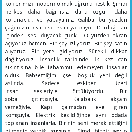
köklerimizi modern olmak uğruna kestik. Şimdi
herkes daha bağımsız, daha özgür, daha
korunaklı… ve yapayalnız.
Galiba bu yüzden
çağımızın insanı sürekli oyalanıyor. Durduğu an
içindeki sesi duyacak çünkü. O yüzden ekran
açıyoruz hemen. Bir şey izliyoruz. Bir şey satın
alıyoruz. Bir yere gidiyoruz. Sürekli dikkat
dağıtıyoruz. İnsanlık tarihinde ilk kez can
sıkıntısına bile tahammül edemeyen insanlar
olduk.
Bahsettiğim içsel
boşluk yeni değil
aslında.
Sadece eskiden üzeri
insan
ses
leriyle
örtülüyordu
.
Bir
soba
çıtırtısıyla. Kalabalık
akşam
yemeğiyle.
Kapı çalmadan eve giren
komşuyla.
Elektrik kesildiğinde aynı odada
toplanan insanlarla.
Birinin seni merak ettiğini
bilmenin verdiği güvenle…
Şimdi hiçbir şey o