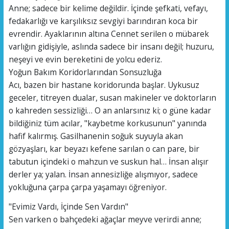
​Anne; sadece bir kelime değildir. İçinde şefkati, vefayı,
fedakarlığı ve karşılıksız sevgiyi barındıran koca bir
evrendir. Ayaklarının altına Cennet serilen o mübarek
varlığın gidişiyle, aslında sadece bir insanı değil; huzuru,
neşeyi ve evin bereketini de yolcu ederiz.
​Yoğun Bakım Koridorlarından Sonsuzluğa
​Acı, bazen bir hastane koridorunda başlar. Uykusuz
geceler, titreyen dualar, susan makineler ve doktorların
o kahreden sessizliği… O an anlarsınız ki; o güne kadar
bildiğiniz tüm acılar, "kaybetme korkusunun" yanında
hafif kalırmış. Gasilhanenin soğuk suyuyla akan
gözyaşları, kar beyazı kefene sarılan o can pare, bir
tabutun içindeki o mahzun ve suskun hal… İnsan alışır
derler ya; yalan. İnsan annesizliğe alışmıyor, sadece
yokluğuna çarpa çarpa yaşamayı öğreniyor.
​"Evimiz Vardı, İçinde Sen Vardın"
​Sen varken o bahçedeki ağaçlar meyve verirdi anne;