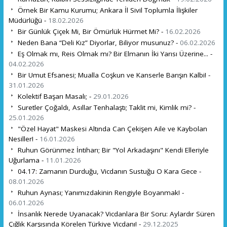
Örnek Bir Kamu Kurumu; Ankara İl Sivil Toplumla İlişkiler
Müdürlüğü -
18.02.2026
Bir Günlük Çiçek Mi, Bir Ömürlük Hürmet Mi? -
16.02.2026
Neden Bana “Deli Kız” Diyorlar, Biliyor musunuz? -
06.02.2026
Eş Olmak mı, Reis Olmak mı? Bir Elmanın İki Yarısı Üzerine... -
04.02.2026
Bir Umut Efsanesi; Mualla Coşkun ve Kanserle Barışın Kalbi! -
31.01.2026
Kolektif Başarı Masalı; -
29.01.2026
Suretler Çoğaldı, Asıllar Tenhalaştı; Taklit mi, Kimlik mi? -
25.01.2026
"Özel Hayat" Maskesi Altında Can Çekişen Aile ve Kaybolan
Nesiller! -
16.01.2026
Ruhun Görünmez İntiharı; Bir "Yol Arkadaşını" Kendi Elleriyle
Uğurlama -
11.01.2026
04.17: Zamanın Durduğu, Vicdanın Sustuğu O Kara Gece -
08.01.2026
Ruhun Aynası; Yanımızdakinin Rengiyle Boyanmak! -
06.01.2026
İnsanlık Nerede Uyanacak? Vicdanlara Bir Soru: Aylardır Süren
Çığlık Karşısında Körelen Türkiye Vicdanı! -
29.12.2025