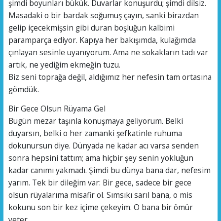
şimdi boyunları bükük. Duvarlar konuşurdu; şimdi dilsiz.
Masadaki o bir bardak soğumuş çayın, sanki birazdan
gelip içecekmişsin gibi duran boşluğun kalbimi
paramparça ediyor. Kapıya her bakışımda, kulağımda
çınlayan sesinle uyanıyorum. Ama ne sokakların tadı var
artık, ne yediğim ekmeğin tuzu.
​Biz seni toprağa değil, aldığımız her nefesin tam ortasına
gömdük.
​Bir Gece Olsun Rüyama Gel
​Bugün mezar taşınla konuşmaya geliyorum. Belki
duyarsın, belki o her zamanki şefkatinle ruhuma
dokunursun diye. Dünyada ne kadar acı varsa senden
sonra hepsini tattım; ama hiçbir şey senin yokluğun
kadar canımı yakmadı. Şimdi bu dünya bana dar, nefesim
yarım. Tek bir dileğim var: Bir gece, sadece bir gece
olsun rüyalarıma misafir ol. Sımsıkı sarıl bana, o mis
kokunu son bir kez içime çekeyim. O bana bir ömür
yeter.