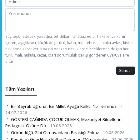
Suç teşkil edecek, yasadışı, tehditkar, rahatsız edici, hakaret ve küfür
içeren, aşağılayıcı, küçük düşürücü, kaba, müstehcen, ahlaka aykırı, kişilik
haklarına zarar verici ya da benzeri niteliklerde içeriklerden doğan her
türlü mali, hukuki, cezai, idari sorumluluk içeriği gönderen Üye/Üyeler’e
aittir.
Gönder
Tüm Yazıları
Bir Bayrak Uğruna, Bir Millet Ayağa Kalktı. 15 Temmuz... -
14.07.2026
GÖSTERİ ÇAĞINDA ÇOCUK OLMAK; Mezuniyet Ritüellerini
Pedagojik Özüne Dö -
10.06.2026
Göründüğü Gibi Olmayanların Bıraktığı Enkaz -
10.06.2026
Kep Atan Gençlik ve Kalbe Dokunan Öğretmenler -
04.06.2026