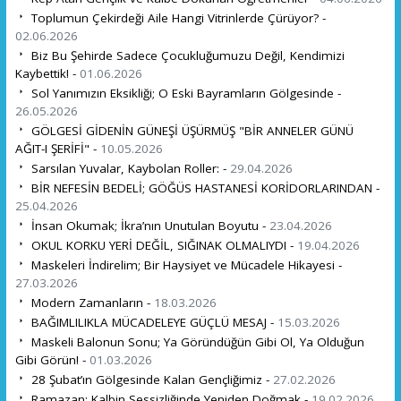
Toplumun Çekirdeği Aile Hangi Vitrinlerde Çürüyor? -
02.06.2026
Biz Bu Şehirde Sadece Çocukluğumuzu Değil, Kendimizi
Kaybettik! -
01.06.2026
Sol Yanımızın Eksikliği; O Eski Bayramların Gölgesinde -
26.05.2026
GÖLGESİ GİDENİN GÜNEŞİ ÜŞÜRMÜŞ "BİR ANNELER GÜNÜ
AĞIT-I ŞERİFİ" -
10.05.2026
Sarsılan Yuvalar, Kaybolan Roller: -
29.04.2026
BİR NEFESİN BEDELİ; GÖĞÜS HASTANESİ KORİDORLARINDAN -
25.04.2026
İnsan Okumak; İkra’nın Unutulan Boyutu -
23.04.2026
OKUL KORKU YERİ DEĞİL, SIĞINAK OLMALIYDI -
19.04.2026
Maskeleri İndirelim; Bir Haysiyet ve Mücadele Hikayesi -
27.03.2026
Modern Zamanların -
18.03.2026
BAĞIMLILIKLA MÜCADELEYE GÜÇLÜ MESAJ -
15.03.2026
Maskeli Balonun Sonu; Ya Göründüğün Gibi Ol, Ya Olduğun
Gibi Görün! -
01.03.2026
28 Şubat’ın Gölgesinde Kalan Gençliğimiz -
27.02.2026
Ramazan; Kalbin Sessizliğinde Yeniden Doğmak -
19.02.2026