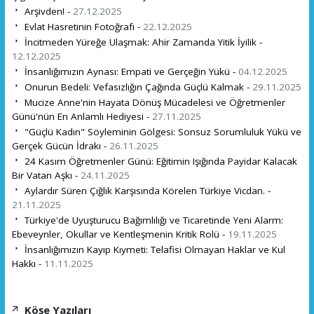
Arşivden! -
27.12.2025
Evlat Hasretinin Fotoğrafı -
22.12.2025
İncitmeden Yüreğe Ulaşmak: Ahir Zamanda Yitik İyilik -
12.12.2025
İnsanlığımızın Aynası: Empati ve Gerçeğin Yükü -
04.12.2025
Onurun Bedeli: Vefasızlığın Çağında Güçlü Kalmak -
29.11.2025
Mucize Anne'nin Hayata Dönüş Mücadelesi ve Öğretmenler
Günü'nün En Anlamlı Hediyesi -
27.11.2025
"Güçlü Kadın" Söyleminin Gölgesi: Sonsuz Sorumluluk Yükü ve
Gerçek Gücün İdrakı -
26.11.2025
24 Kasım Öğretmenler Günü: Eğitimin Işığında Payidar Kalacak
Bir Vatan Aşkı -
24.11.2025
Aylardır Süren Çığlık Karşısında Körelen Türkiye Vicdan. -
21.11.2025
Türkiye'de Uyuşturucu Bağımlılığı ve Ticaretinde Yeni Alarm:
Ebeveynler, Okullar ve Kentleşmenin Kritik Rolü -
19.11.2025
İnsanlığımızın Kayıp Kıymeti: Telafisi Olmayan Haklar ve Kul
Hakkı -
11.11.2025
Köşe Yazıları