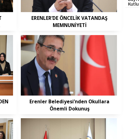
T
ERENLER’DE ÖNCELİK VATANDAŞ
R
MEMNUNİYETİ
EDEN
Erenler Belediyesi’nden Okullara
Önemli Dokunuş