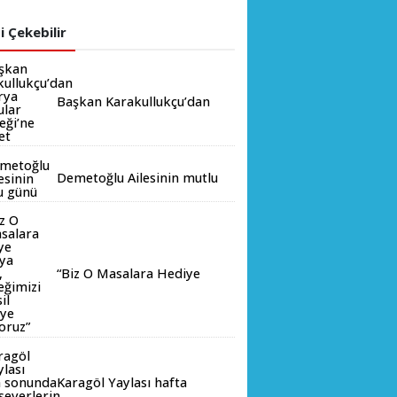
zi Çekebilir
Başkan Karakullukçu’dan
Sakarya Muşlular
Derneği’ne ziyaret
Demetoğlu Ailesinin mutlu
günü
“Biz O Masalara Hediye
Almaya Değil, Mesleğimizi
Temsil Etmeye Geliyoruz”
İMO Sakarya’da Genel Kurul Hey
Karagöl Yaylası hafta