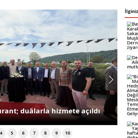
İlgini
üp’e Uzanan Eğitim Köprüsü
4
5
6
7
8
9
10