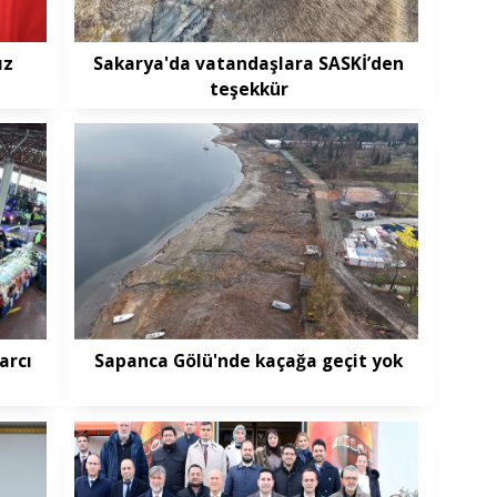
ız
Sakarya'da vatandaşlara SASKİ’den
teşekkür
arcı
Sapanca Gölü'nde kaçağa geçit yok