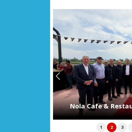
te açıldı
Kocaeli’den Üsk
1
2
3