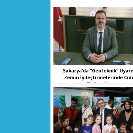
Sakarya’da “Geoteknik” Uyarıs
Zemin İyileştirmelerinde Cid
Zafiyet Var