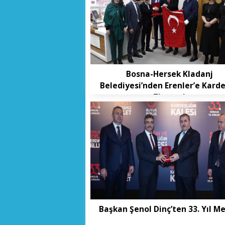
Bosna-Hersek Kladanj
Belediyesi’nden Erenler’e Karde
Ziyareti
Başkan Şenol Dinç’ten 33. Yıl Me