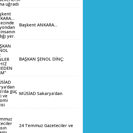
sonunda doğaseverlerin
akınına uğradı
Başkent ANKARA…
merkezinde 4 milyondan
fazla insanın yaşadığı yer.
BAŞKAN ŞENOL DİNÇ:
“ERENLER İÇİN HIZ
KESMEDEN DEVAM”
MÜSİAD Sakarya'dan
Akyazı'da güç birliği ve
ekonomi mesaisi
24 Temmuz Gazeteciler ve
Basın Bayramı Kutlu Olsun