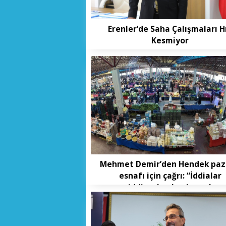
Erenler’de Saha Çalışmaları H
Kesmiyor
Mehmet Demir’den Hendek paz
esnafı için çağrı: “İddialar
ciddiyetle ele alınmalı,
mağduriyetler giderilmeli”