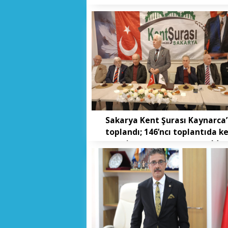
Sakarya Kent Şurası Kaynarca
toplandı; 146’ncı toplantıda k
vizyonu masaya yatırıldı