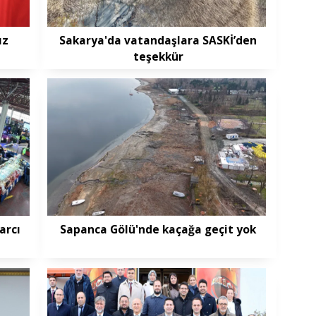
ız
Sakarya'da vatandaşlara SASKİ’den
teşekkür
arcı
Sapanca Gölü'nde kaçağa geçit yok