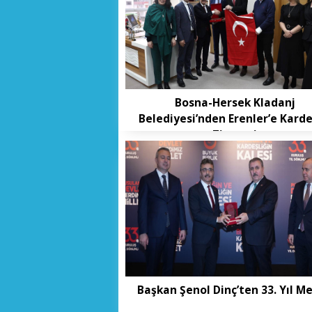
Bosna-Hersek Kladanj
Belediyesi’nden Erenler’e Karde
Ziyareti
Başkan Şenol Dinç’ten 33. Yıl Me