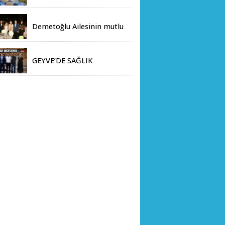
sonunda doğaseverlerin
akınına uğradı
Demetoğlu Ailesinin mutlu
günü
GEYVE’DE SAĞLIK
YATIRIMLARINA DEV ADIM:
İL SAĞLIK MÜDÜRÜ DOÇ.
DR. KAYHAN ÖZDEMİR VE
SAHA HEYETİ YERİNDE
İNCELEMEDE BULUNDU