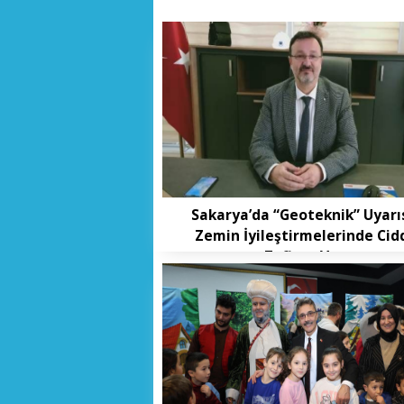
Sakarya’da “Geoteknik” Uyarıs
Zemin İyileştirmelerinde Cid
Zafiyet Var