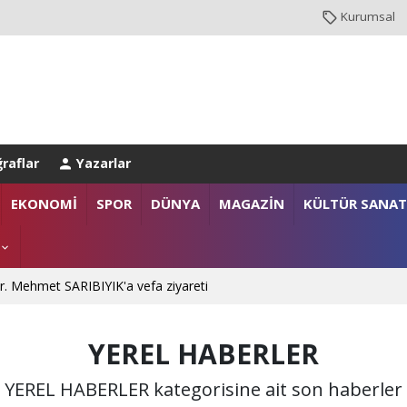
Kurumsal
raflar
Yazarlar
EKONOMİ
SPOR
DÜNYA
MAGAZİN
KÜLTÜR SANAT
. Mehmet SARIBIYIK'a vefa ziyareti
 Ali ÇORUH; “Sakarya’ya değer katan bir üniversite inşa etmek istiyoru
YEREL HABERLER
YEREL HABERLER kategorisine ait son haberler