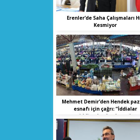
Erenler’de Saha Çalışmaları H
Kesmiyor
Mehmet Demir’den Hendek paz
esnafı için çağrı: “İddialar
ciddiyetle ele alınmalı,
mağduriyetler giderilmeli”