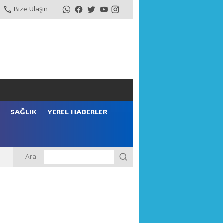
Bize Ulaşın
SAĞLIK
YEREL HABERLER
Ara
m”