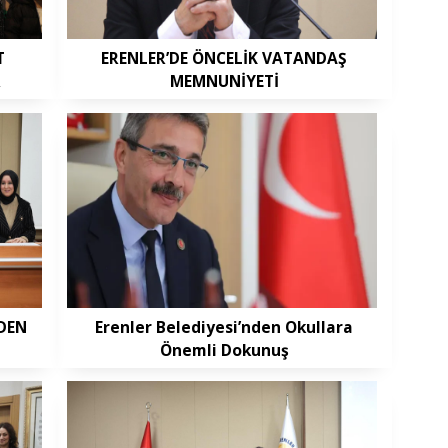
T
ERENLER’DE ÖNCELİK VATANDAŞ
R
MEMNUNİYETİ
EDEN
Erenler Belediyesi’nden Okullara
Önemli Dokunuş