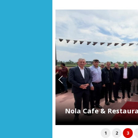
te açıldı
Kocaeli’den Üsk
1
2
3