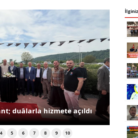
İlgini
üp’e Uzanan Eğitim Köprüsü
4
5
6
7
8
9
10