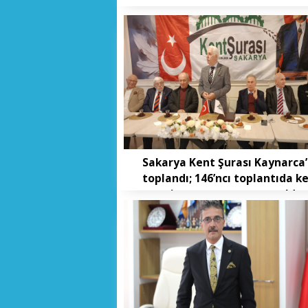
Sakarya Kent Şurası Kaynarca
toplandı; 146’ncı toplantıda k
vizyonu masaya yatırıldı