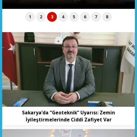
1
2
3
4
5
6
7
8
Sakarya’da “Geoteknik” Uyarısı: Zemin
İyileştirmelerinde Ciddi Zafiyet Var