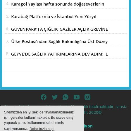
4.
Karagöl Yaylası hafta sonunda doğaseverlerin
akınına uğradı
5.
Karabağ Platformu ve İstanbul Yeni Yüzyıl
Üniversitesi Arasında Stratejik İş Birliği
6.
GÜVENPARK'TA ÇIĞLIK: GAZİLER AÇLIK GREVİNE
Memorandumu İmzalandı
BAŞLADI!
7.
Ülke Postası’ndan Sağlık Bakanlığı’na Üst Düzey
Ziyaret
8.
GEYVE’DE SAĞLIK YATIRIMLARINA DEV ADIM: İL
SAĞLIK MÜDÜRÜ DOÇ. DR. KAYHAN ÖZDEMİR
VE SAHA HEYETİ YERİNDE İNCELEMEDE
BULUNDU
Sitemizde bulunan içeriklerin tüm hakları saklı tutulmaktadır, izinsiz
içerikler kullanılamaz. Copyright 2020©
Sitemizden en iyi şekilde faydalanabilmeniz
için çerezler kullanılmaktadır. Bu siteye giriş
yaparak çerez kullanımını kabul etmiş
Haber Yazılımı:
Web Aksiyon
sayılıyorsunuz.
Daha fazla bilgi