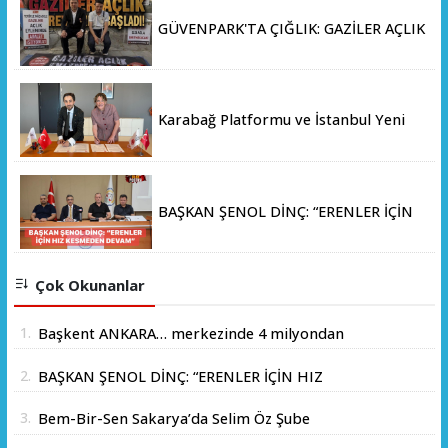
GÜVENPARK'TA ÇIĞLIK: GAZİLER AÇLIK
GREVİNE BAŞLADI!
Karabağ Platformu ve İstanbul Yeni
Yüzyıl Üniversitesi Arasında Stratejik
İş Birliği Memorandumu İmzalandı
BAŞKAN ŞENOL DİNÇ: “ERENLER İÇİN
HIZ KESMEDEN DEVAM”
Çok Okunanlar
1.
Başkent ANKARA… merkezinde 4 milyondan
fazla insanın yaşadığı yer.
2.
BAŞKAN ŞENOL DİNÇ: “ERENLER İÇİN HIZ
KESMEDEN DEVAM”
3.
Bem-Bir-Sen Sakarya’da Selim Öz Şube
Başkanlığına Adaylığını Açıkladı