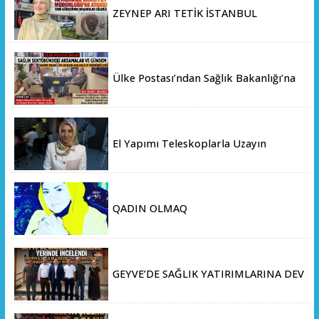
ZEYNEP ARI TETİK İSTANBUL
EMNİYET MÜDÜRLÜĞÜ’NE ATANDI
Ülke Postası’ndan Sağlık Bakanlığı’na
Üst Düzey Ziyaret
El Yapımı Teleskoplarla Uzayın
Derinliklerini Keşfediyorlar
QADIN OLMAQ
GEYVE’DE SAĞLIK YATIRIMLARINA DEV
ADIM: İL SAĞLIK MÜDÜRÜ DOÇ. DR.
KAYHAN ÖZDEMİR VE SAHA HEYETİ
YERİNDE İNCELEMEDE BULUNDU