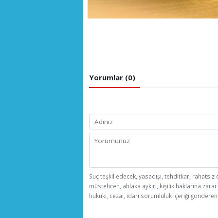
Yorumlar (0)
Suç teşkil edecek, yasadışı, tehditkar, rahatsız 
müstehcen, ahlaka aykırı, kişilik haklarına zarar
hukuki, cezai, idari sorumluluk içeriği gönderen 