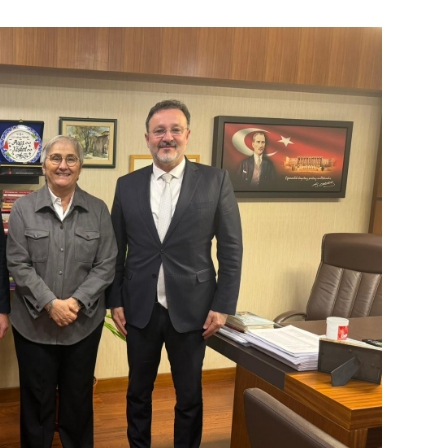
SA
İN