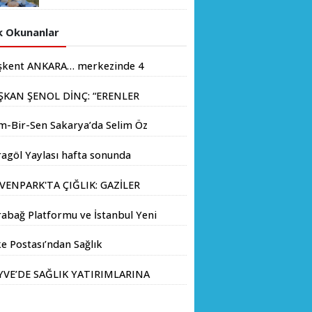
sonunda doğaseverlerin
akınına uğradı
 Okunanlar
şkent ANKARA… merkezinde 4
yondan fazla insanın yaşadığı
ŞKAN ŞENOL DİNÇ: “ERENLER
.
İN HIZ KESMEDEN DEVAM”
m-Bir-Sen Sakarya’da Selim Öz
e Başkanlığına Adaylığını
agöl Yaylası hafta sonunda
kladı
aseverlerin akınına uğradı
VENPARK'TA ÇIĞLIK: GAZİLER
LIK GREVİNE BAŞLADI!
abağ Platformu ve İstanbul Yeni
yıl Üniversitesi Arasında
e Postası’ndan Sağlık
atejik İş Birliği Memorandumu
anlığı’na Üst Düzey Ziyaret
zalandı
YVE’DE SAĞLIK YATIRIMLARINA
V ADIM: İL SAĞLIK MÜDÜRÜ
Ç. DR. KAYHAN ÖZDEMİR VE