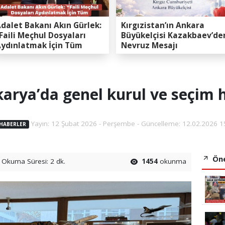
dalet Bakanı Akın Gürlek:
Kırgızistan’ın Ankara
Faili Meçhul Dosyaları
Büyükelçisi Kazakbaev’de
ydınlatmak İçin Tüm
Nevruz Mesajı
apasitemizi Seferber
ttik”
arya’da genel kurul ve seçim 
Yayın: 12 Şubat 2026 - Perşembe - Güncelleme: 12.02.2026 1
 HABERLER
Öne
Okuma Süresi: 2 dk.
1454
okunma