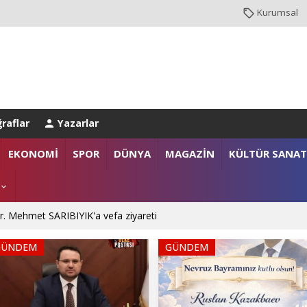
Kurumsal
raflar
Yazarlar
EKONOMİ
SPOR
DÜNYA
MAGAZİN
KÜLTÜR SANAT
. Mehmet SARIBIYIK'a vefa ziyareti
 Ali ÇORUH; “Sakarya’ya değer katan bir üniversite inşa etmek istiyoru
GÜNDEM
GÜNDEM