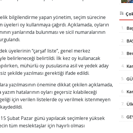
Çok
elik bilgilendirme yapan yönetim, seçim sürecine
 üyeleri oy kullanmaya çağırdı. Açıklamada, oyların
1.
Ba
anının yanlarında bulunması ve sicil numaralarının
mil
urgulandı.
2.
BA
yer
İÇ
ek üyelerinin “çarşaf liste”, genel merkez
3.
Be
le belirleneceği belirtildi. İlk kez oy kullanacak
Şub
yapılırken, mühürlü oy pusulasına asil ve yedek aday
4.
Kar
Açı
siz şekilde yazılması gerektiği ifade edildi.
doğ
5.
GÜ
nlara yazılmasının önemine dikkat çekilen açıklamada,
AÇ
6.
Kar
a yazım hatalarının oyları geçersiz kılabileceği
geliği için verilen listelerde oy verilmek istenmeyen
Yüz
7.
Ülk
kaydedildi.
Str
Bak
İm
8.
GE
15 Şubat Pazar günü yapılacak seçimlere yüksek
DE
ecin tüm meslektaşlar için hayırlı olması
DO