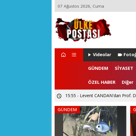
07 Ağustos 2026, Cuma
Videolar
Fotoğ
GÜNDEM
SİYASET
15:55 - Levent CANDAN'dan Prof. Dr
ÖZEL HABER
Diğer
12:02 - SUBÜ Rektör Adayı Prof. Dr.
GÜNDEM