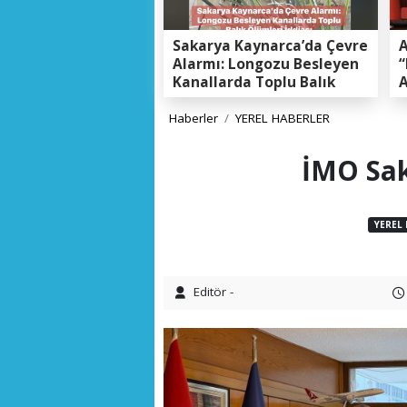
Sakarya Kaynarca’da Çevre
A
Alarmı: Longozu Besleyen
“
Kanallarda Toplu Balık
A
Ölümleri Gerçeği
K
E
Haberler
YEREL HABERLER
İMO Sak
YEREL
Editör -