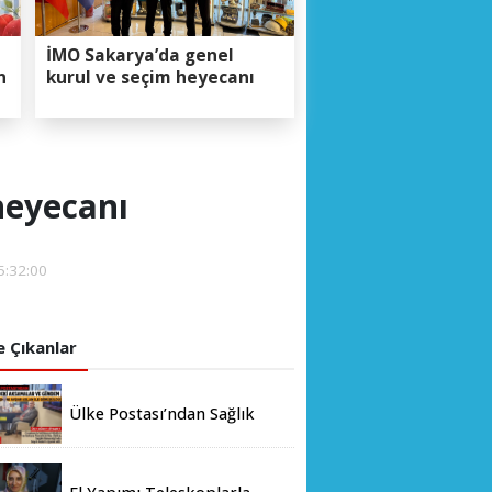
İMO Sakarya’da genel
n
kurul ve seçim heyecanı
heyecanı
5:32:00
 Çıkanlar
Ülke Postası’ndan Sağlık
Bakanlığı’na Üst Düzey
Ziyaret