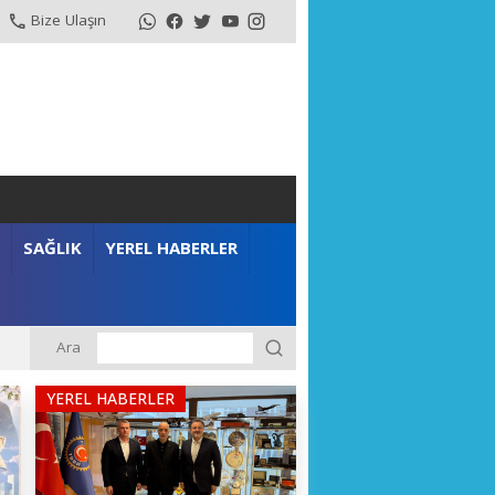
Bize Ulaşın
SAĞLIK
YEREL HABERLER
Ara
m”
YEREL HABERLER