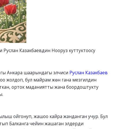
 Руслан Казакбаевдин Нооруз куттуктоосу
агы Анкара шаарындагы элчиси
Руслан Казакбаев
оо жолдоп, бул майрам жөн гана мезгилдин
ткан, орток маданиятты жана боордоштукту
ы.
лыш ойгонуп, жашоо кайра жанданган учур. Бул
тып Балканга чейин жашаган элдерди