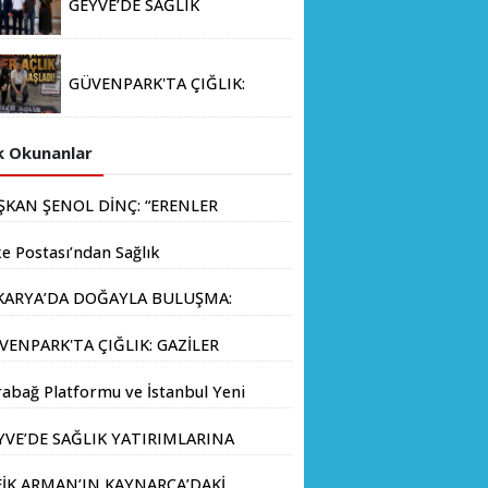
GEYVE’DE SAĞLIK
YATIRIMLARINA DEV ADIM:
İL SAĞLIK MÜDÜRÜ DOÇ.
DR. KAYHAN ÖZDEMİR VE
GÜVENPARK'TA ÇIĞLIK:
SAHA HEYETİ YERİNDE
GAZİLER AÇLIK GREVİNE
İNCELEMEDE BULUNDU
BAŞLADI!
 Okunanlar
ŞKAN ŞENOL DİNÇ: “ERENLER
İN HIZ KESMEDEN DEVAM”
e Postası’ndan Sağlık
anlığı’na Üst Düzey Ziyaret
KARYA’DA DOĞAYLA BULUŞMA:
LLİ PARKLAR’DAN İL
VENPARK'TA ÇIĞLIK: GAZİLER
MANI’NDA ÖRNEK "AİLE KAMPI"
LIK GREVİNE BAŞLADI!
KİNLİĞİ
abağ Platformu ve İstanbul Yeni
yıl Üniversitesi Arasında
YVE’DE SAĞLIK YATIRIMLARINA
atejik İş Birliği Memorandumu
V ADIM: İL SAĞLIK MÜDÜRÜ
zalandı
FİK ARMAN’IN KAYNARCA’DAKİ