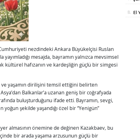
DO
Aİ
SA
8.
El 
SO
İN
Der
 Cumhuriyeti nezdindeki Ankara Büyükelçisi Ruslan
la yayımladığı mesajda, bayramın yalnızca mevsimsel
 kültürel hafızanın ve kardeşliğin güçlü bir simgesi
e yaşamın dirilişini temsil ettiğini belirten
Asya’dan Balkanlar’a uzanan geniş bir coğrafyada
afında buluşturduğunu ifade etti. Bayramın, sevgi,
 yoğun şekilde yaşandığı özel bir “Yenigün”
e yer almasının önemine de değinen Kazakbaev, bu
içinde bir arada yaşama arzusunun güçlü bir