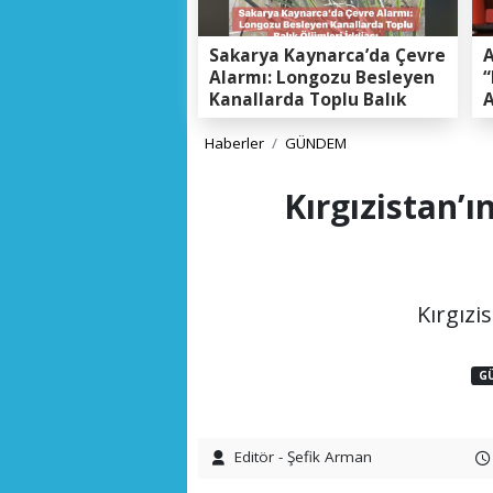
Sakarya Kaynarca’da Çevre
A
Alarmı: Longozu Besleyen
“
Kanallarda Toplu Balık
A
Ölümleri Gerçeği
K
E
Haberler
GÜNDEM
Kırgızistan’
Kırgızi
G
Editör - Şefik Arman