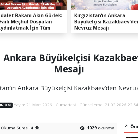
dalet Bakanı Akın Gürlek:
Kırgızistan’ın Ankara
Faili Meçhul Dosyaları
Büyükelçisi Kazakbaev’de
ydınlatmak İçin Tüm
Nevruz Mesajı
apasitemizi Seferber
ttik”
ın Ankara Büyükelçisi Kazakba
Mesajı
stan’ın Ankara Büyükelçisi Kazakbaev’den Nevru
Yayın: 21 Mart 2026 - Cumartesi - Güncelleme: 21.03.2026 22:5
ÜNDEM
Öne
Okuma Süresi: 4 dk.
1029
okunma