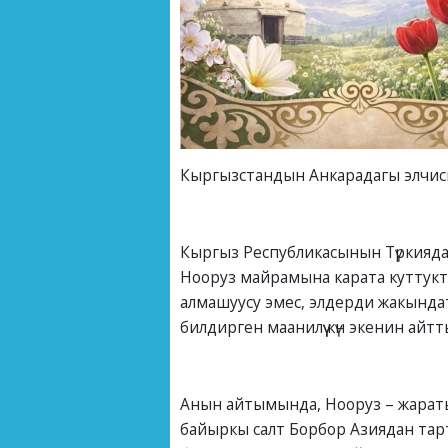
Кыргызстандын Анкарадагы элчиси
Кыргыз Республикасынын Түркияд
Нооруз майрамына карата куттукт
алмашуусу эмес, элдерди жакында
билдирген маанилүү күн экенин айтт
Анын айтымында, Нооруз – жараты
байыркы салт Борбор Азиядан тар