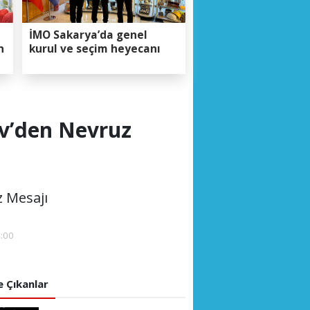
İMO Sakarya’da genel
n
kurul ve seçim heyecanı
ev’den Nevruz
z Mesajı
4:00
 Çıkanlar