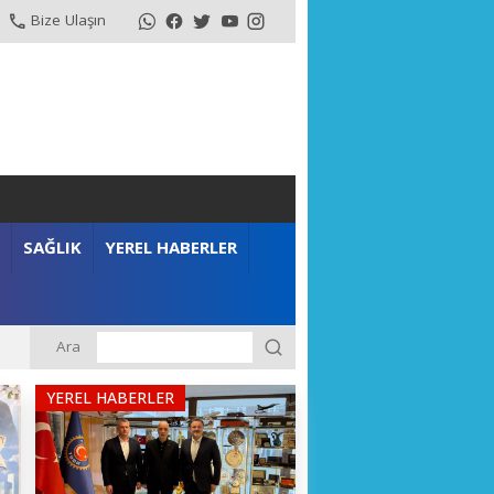
Bize Ulaşın
SAĞLIK
YEREL HABERLER
Ara
YEREL HABERLER