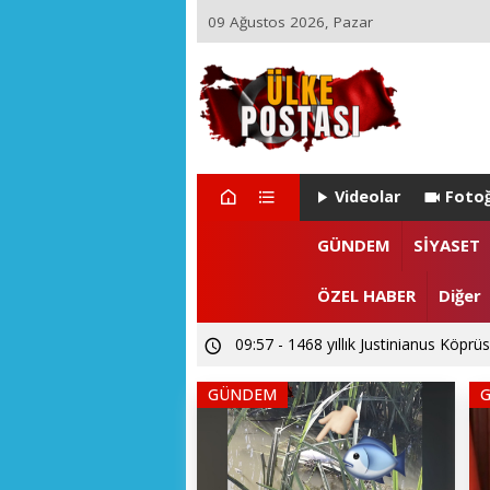
09 Ağustos 2026, Pazar
Videolar
Fotoğ
GÜNDEM
SİYASET
ÖZEL HABER
Diğer
09:57 - 1468 yıllık Justinianus Köprüs
GÜNDEM