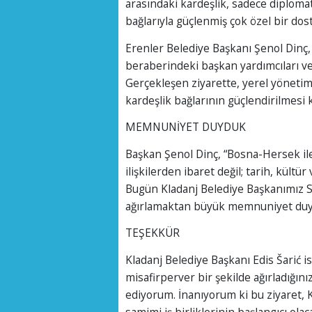
arasındaki kardeşlik, sadece diplomati
bağlarıyla güçlenmiş çok özel bir dost
Erenler Belediye Başkanı Şenol Dinç,
beraberindeki başkan yardımcıları ve 
Gerçekleşen ziyarette, yerel yönetimle
kardeşlik bağlarının güçlendirilmesi k
MEMNUNİYET DUYDUK
Başkan Şenol Dinç, “Bosna-Hersek ile
ilişkilerden ibaret değil; tarih, kültü
Bugün Kladanj Belediye Başkanımız Sa
ağırlamaktan büyük memnuniyet duyu
TEŞEKKÜR
Kladanj Belediye Başkanı Edis Šarić is
misafirperver bir şekilde ağırladığın
ediyorum. İnanıyorum ki bu ziyaret, K
samimi iş birliklerinin başlangıcı olac