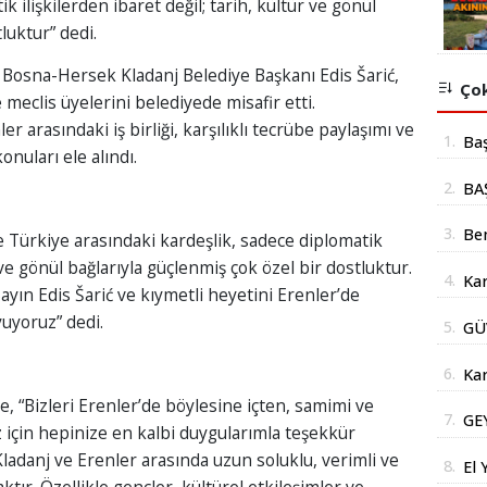
k ilişkilerden ibaret değil; tarih, kültür ve gönül
luktur” dedi.
 Bosna-Hersek Kladanj Belediye Başkanı Edis Šarić,
Çok
meclis üyelerini belediyede misafir etti.
r arasındaki iş birliği, karşılıklı tecrübe paylaşımı ve
1.
Ba
onuları ele alındı.
mil
2.
BA
yer
İÇ
3.
Be
 Türkiye arasındaki kardeşlik, sadece diplomatik
Şub
r ve gönül bağlarıyla güçlenmiş çok özel bir dostluktur.
4.
Kar
yın Edis Šarić ve kıymetli heyetini Erenler’de
Açı
doğ
yoruz” dedi.
5.
GÜ
AÇ
6.
Kar
Yüz
e, “Bizleri Erenler’de böylesine içten, samimi ve
7.
GE
ız için hepinize en kalbi duygularımla teşekkür
Str
DE
ladanj ve Erenler arasında uzun soluklu, verimli ve
İm
8.
El 
DO
aktır. Özellikle gençler, kültürel etkileşimler ve