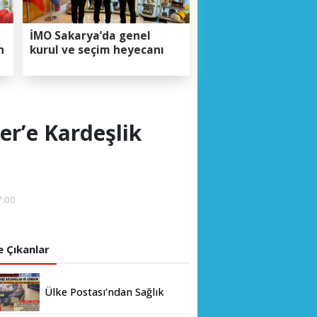
İMO Sakarya’da genel
n
kurul ve seçim heyecanı
er’e Kardeşlik
7:00
 Çıkanlar
Ülke Postası’ndan Sağlık
Bakanlığı’na Üst Düzey