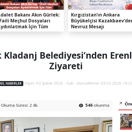
dalet Bakanı Akın Gürlek:
Kırgızistan’ın Ankara
Faili Meçhul Dosyaları
Büyükelçisi Kazakbaev’de
ydınlatmak İçin Tüm
Nevruz Mesajı
apasitemizi Seferber
ttik”
Kladanj Belediyesi’nden Erenl
Ziyareti
Yayın: 03 Şubat 2026 - Salı - Güncelleme: 03.02.2026 19:2
REL HABERLER
Öne
Okuma Süresi: 2 dk.
546
okunma