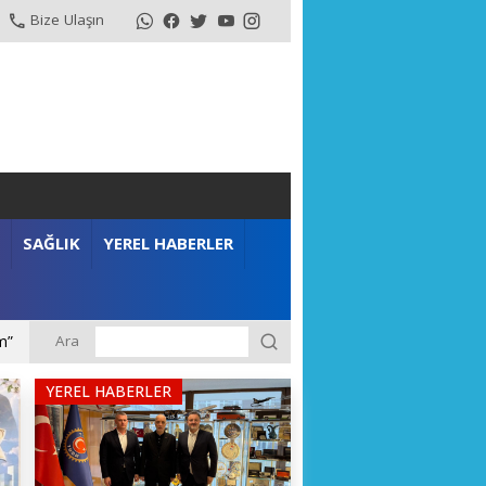
Bize Ulaşın
SAĞLIK
YEREL HABERLER
Ara
m”
YEREL HABERLER