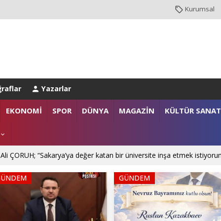
Kurumsal
raflar
Yazarlar
EKONOMİ
SPOR
DÜNYA
MAGAZİN
KÜLTÜR SANAT
 Ali ÇORUH; “Sakarya’ya değer katan bir üniversite inşa etmek istiyoru
GÜNDEM
GÜNDEM