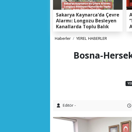
Sakarya Kaynarca’da Çevre
A
Alarmı: Longozu Besleyen
“
Kanallarda Toplu Balık
A
Ölümleri Gerçeği
K
E
Haberler
YEREL HABERLER
Bosna-Hersek 
YE
Editör -