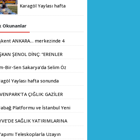
Karagöl Yaylası hafta
sonunda doğaseverlerin
akınına uğradı
 Okunanlar
şkent ANKARA… merkezinde 4
yondan fazla insanın yaşadığı
ŞKAN ŞENOL DİNÇ: “ERENLER
.
İN HIZ KESMEDEN DEVAM”
m-Bir-Sen Sakarya’da Selim Öz
e Başkanlığına Adaylığını
agöl Yaylası hafta sonunda
kladı
aseverlerin akınına uğradı
VENPARK'TA ÇIĞLIK: GAZİLER
LIK GREVİNE BAŞLADI!
abağ Platformu ve İstanbul Yeni
yıl Üniversitesi Arasında
YVE’DE SAĞLIK YATIRIMLARINA
atejik İş Birliği Memorandumu
V ADIM: İL SAĞLIK MÜDÜRÜ
zalandı
Yapımı Teleskoplarla Uzayın
Ç. DR. KAYHAN ÖZDEMİR VE