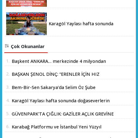
HIZ KESMEDEN DEVAM”
Karagöl Yaylası hafta sonunda
doğaseverlerin akınına uğradı
Çok Okunanlar
1.
Başkent ANKARA… merkezinde 4 milyondan
fazla insanın yaşadığı yer.
2.
BAŞKAN ŞENOL DİNÇ: “ERENLER İÇİN HIZ
KESMEDEN DEVAM”
3.
Bem-Bir-Sen Sakarya’da Selim Öz Şube
Başkanlığına Adaylığını Açıkladı
4.
Karagöl Yaylası hafta sonunda doğaseverlerin
akınına uğradı
5.
GÜVENPARK'TA ÇIĞLIK: GAZİLER AÇLIK GREVİNE
BAŞLADI!
6.
Karabağ Platformu ve İstanbul Yeni Yüzyıl
Üniversitesi Arasında Stratejik İş Birliği