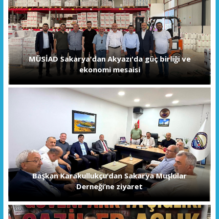
MÜSİAD Sakarya'dan Akyazı'da güç birliği ve
ekonomi mesaisi
Başkan Karakullukçu’dan Sakarya Muşlular
Derneği’ne ziyaret