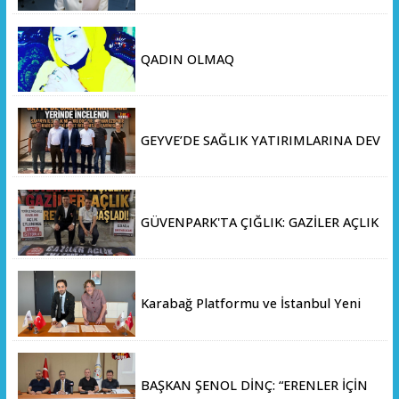
QADIN OLMAQ
GEYVE’DE SAĞLIK YATIRIMLARINA DEV
ADIM: İL SAĞLIK MÜDÜRÜ DOÇ. DR.
KAYHAN ÖZDEMİR VE SAHA HEYETİ
YERİNDE İNCELEMEDE BULUNDU
GÜVENPARK'TA ÇIĞLIK: GAZİLER AÇLIK
GREVİNE BAŞLADI!
Karabağ Platformu ve İstanbul Yeni
Yüzyıl Üniversitesi Arasında Stratejik
İş Birliği Memorandumu İmzalandı
BAŞKAN ŞENOL DİNÇ: “ERENLER İÇİN