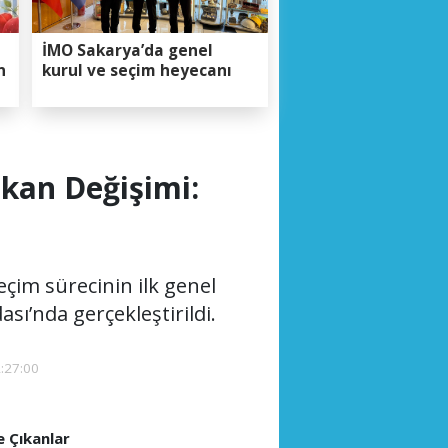
İMO Sakarya’da genel
n
kurul ve seçim heyecanı
şkan Değişimi:
eçim sürecinin ilk genel
sı’nda gerçekleştirildi.
:27:00
 Çıkanlar