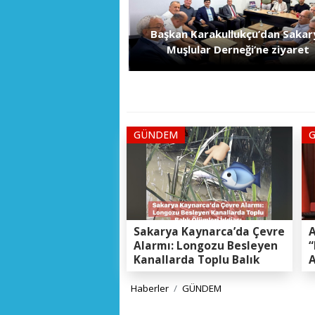
Başkan Karakullukçu’dan Sakar
Muşlular Derneği’ne ziyaret
GÜNDEM
Sakarya Kaynarca’da Çevre
A
Alarmı: Longozu Besleyen
“
Kanallarda Toplu Balık
A
Ölümleri Gerçeği
K
E
Haberler
GÜNDEM