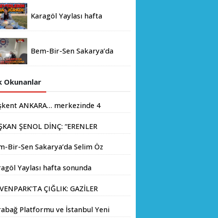
Karagöl Yaylası hafta
sonunda doğaseverlerin
akınına uğradı
Bem-Bir-Sen Sakarya’da
Selim Öz Şube Başkanlığına
Adaylığını Açıkladı
 Okunanlar
şkent ANKARA… merkezinde 4
yondan fazla insanın yaşadığı
ŞKAN ŞENOL DİNÇ: “ERENLER
.
İN HIZ KESMEDEN DEVAM”
m-Bir-Sen Sakarya’da Selim Öz
e Başkanlığına Adaylığını
agöl Yaylası hafta sonunda
kladı
aseverlerin akınına uğradı
VENPARK'TA ÇIĞLIK: GAZİLER
LIK GREVİNE BAŞLADI!
abağ Platformu ve İstanbul Yeni