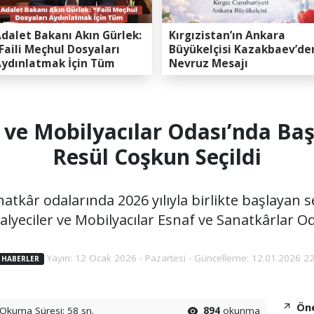
dalet Bakanı Akın Gürlek:
Kırgızistan’ın Ankara
Faili Meçhul Dosyaları
Büyükelçisi Kazakbaev’de
ydınlatmak İçin Tüm
Nevruz Mesajı
apasitemizi Seferber
ttik”
 ve Mobilyacılar Odası’nda Ba
Resül Coşkun Seçildi
atkâr odalarında 2026 yılıyla birlikte başlayan s
yeciler ve Mobilyacılar Esnaf ve Sanatkârlar Oda
Yayın: 12 Ocak 2026 - Pazartesi - Güncelleme: 12.01.2026 22
 HABERLER
Öne
Okuma Süresi: 58 sn.
894
okunma