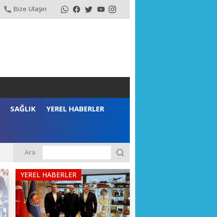
Bize Ulaşın
SAĞLIK
YEREL HABERLER
Ara
YEREL HABERLER