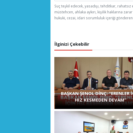
Suç teşkil edecek, yasadışı, tehditkar, rahatsız 
müstehcen, ahlaka aykırı, kişilik haklarına zarar
hukuki, cezai, idari sorumluluk içeriği gönderen 
İlginizi Çekebilir
BAŞKAN ŞENOL DİNÇ: “ERENLER İ
HIZ KESMEDEN DEVAM”