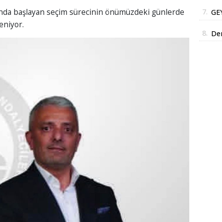
Yüz
ında başlayan seçim sürecinin önümüzdeki günlerde
7.
GE
Str
eniyor.
DE
İm
8.
De
DO
SA
İN