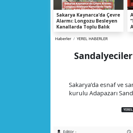
Sakarya Kaynarca’da Çevre
A
Alarmı: Longozu Besleyen
“
Kanallarda Toplu Balık
A
Ölümleri Gerçeği
K
E
Haberler
YEREL HABERLER
Sandalyeciler
Sakarya’da esnaf ve san
kurulu Adapazarı Sandal
YEREL
Editör -