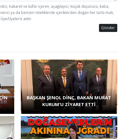
edici, hakaret ve küfür içeren, aşağılayıcı, küçük düşürücü, kaba,
 verici ya da benzeri niteliklerde içeriklerden doğan her türlü mali,
Üye/Üyeler’e aittir.
Gönder
ÇİN
BAŞKAN ŞENOL DİNÇ, BAKAN MURAT
KURUM’U ZİYARET ETTİ