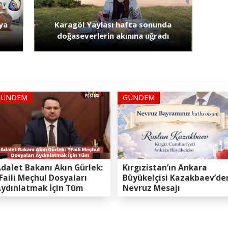
ya
Karagöl Yaylası hafta sonunda
doğaseverlerin akınına uğradı
GÜNDEM
GÜNDEM
dalet Bakanı Akın Gürlek:
Kırgızistan’ın Ankara
Faili Meçhul Dosyaları
Büyükelçisi Kazakbaev’de
ydınlatmak İçin Tüm
Nevruz Mesajı
apasitemizi Seferber
ttik”