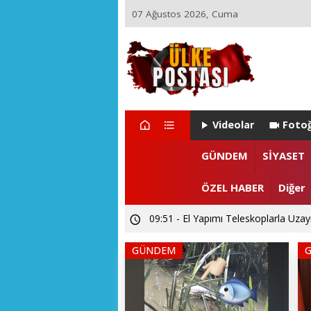
07 Ağustos 2026, Cuma
Videolar
Fotoğ
21:17 - Ülke Postası’ndan Sağlık Bak
GÜNDEM
SİYASET
14:26 - Akarslanlar Tur’dan şehit ve 
ÖZEL HABER
Diğer
09:51 - El Yapımı Teleskoplarla Uzayı
GÜNDEM