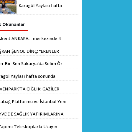
Karagöl Yaylası hafta
sonunda doğaseverlerin
akınına uğradı
 Okunanlar
şkent ANKARA… merkezinde 4
yondan fazla insanın yaşadığı
ŞKAN ŞENOL DİNÇ: “ERENLER
.
İN HIZ KESMEDEN DEVAM”
m-Bir-Sen Sakarya’da Selim Öz
e Başkanlığına Adaylığını
agöl Yaylası hafta sonunda
kladı
aseverlerin akınına uğradı
VENPARK'TA ÇIĞLIK: GAZİLER
LIK GREVİNE BAŞLADI!
abağ Platformu ve İstanbul Yeni
yıl Üniversitesi Arasında
YVE’DE SAĞLIK YATIRIMLARINA
atejik İş Birliği Memorandumu
V ADIM: İL SAĞLIK MÜDÜRÜ
zalandı
Yapımı Teleskoplarla Uzayın
Ç. DR. KAYHAN ÖZDEMİR VE