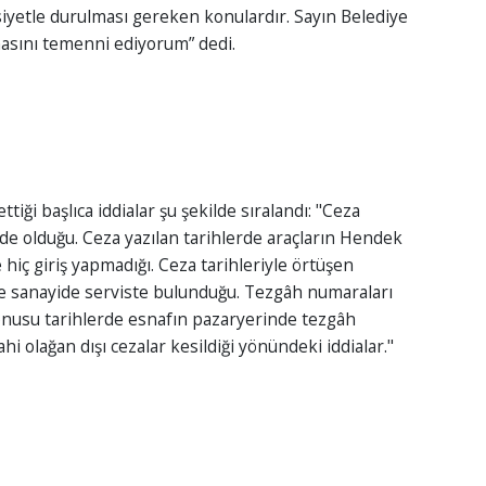
Der
siyetle durulması gereken konulardır. Sayın Belediye
SA
masını temenni ediyorum” dedi.
İN
iği başlıca iddialar şu şekilde sıralandı: "Ceza
ede olduğu. Ceza yazılan tarihlerde araçların Hendek
hiç giriş yapmadığı. Ceza tarihleriyle örtüşen
ve sanayide serviste bulunduğu. Tezgâh numaraları
onusu tarihlerde esnafın pazaryerinde tezgâh
hi olağan dışı cezalar kesildiği yönündeki iddialar."