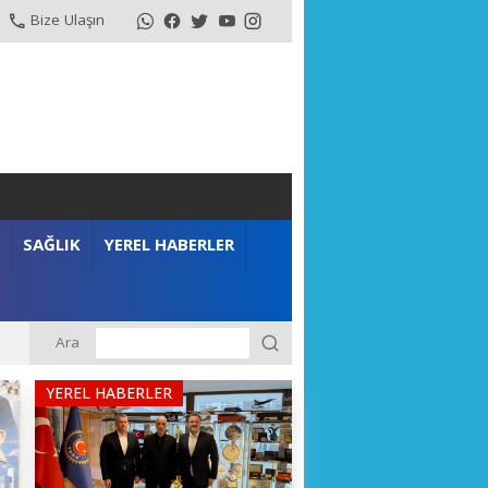
Bize Ulaşın
SAĞLIK
YEREL HABERLER
Ara
YEREL HABERLER