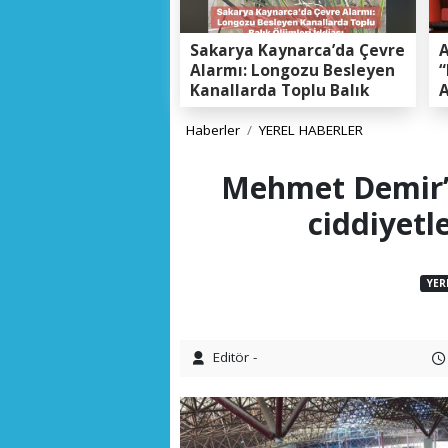
Sakarya Kaynarca’da Çevre
A
Alarmı: Longozu Besleyen
“
Kanallarda Toplu Balık
A
Ölümleri Gerçeği
K
E
Haberler
YEREL HABERLER
Mehmet Demir’de
ciddiyetl
YER
Editör -