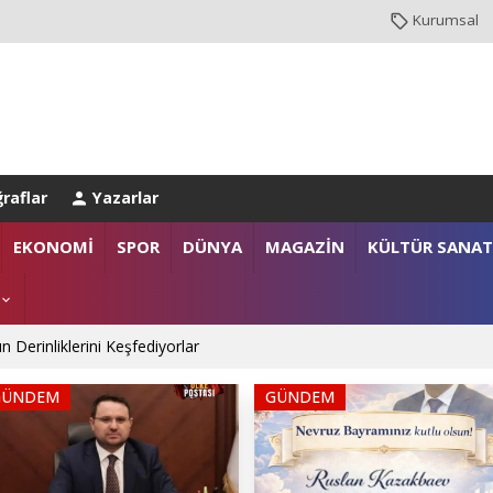
Kurumsal
raflar
Yazarlar
anlığı’na Üst Düzey Ziyaret
EKONOMİ
SPOR
DÜNYA
MAGAZİN
KÜLTÜR SANAT
gazi ailelerine anlamlı destek
n Derinliklerini Keşfediyorlar
GÜNDEM
GÜNDEM