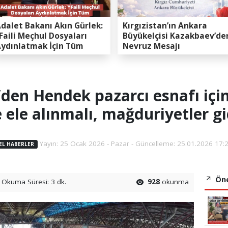
dalet Bakanı Akın Gürlek:
Kırgızistan’ın Ankara
Faili Meçhul Dosyaları
Büyükelçisi Kazakbaev’de
ydınlatmak İçin Tüm
Nevruz Mesajı
apasitemizi Seferber
ttik”
n Hendek pazarcı esnafı için 
e ele alınmalı, mağduriyetler gi
Yayın: 25 Ocak 2026 - Pazar - Güncelleme: 25.01.2026 17:
EL HABERLER
Öne
Okuma Süresi: 3 dk.
928
okunma