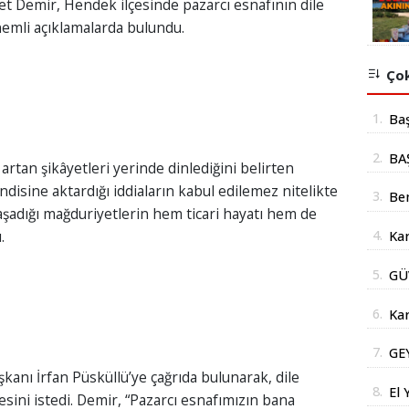
 Demir, Hendek ilçesinde pazarcı esnafının dile
 önemli açıklamalarda bulundu.
Çok
1.
Ba
mil
2.
BA
tan şikâyetleri yerinde dinlediğini belirten
yer
İÇ
isine aktardığı iddiaların kabul edilemez nitelikte
3.
Be
aşadığı mağduriyetlerin hem ticari hayatı hem de
Şub
4.
.
Kar
Açı
doğ
5.
GÜ
AÇ
6.
Kar
Yüz
7.
GE
Str
nı İrfan Püsküllü’ye çağrıda bulunarak, dile
DE
İm
8.
El 
mesini istedi. Demir, “Pazarcı esnafımızın bana
DO