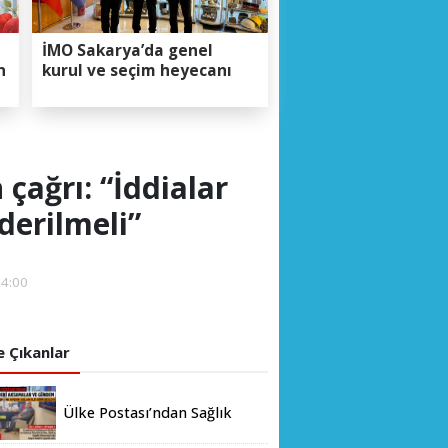
İMO Sakarya’da genel
n
kurul ve seçim heyecanı
çağrı: “İddialar
derilmeli”
24:00
 Çıkanlar
Ülke Postası’ndan Sağlık
Bakanlığı’na Üst Düzey