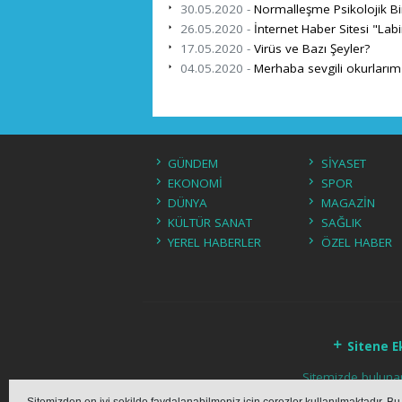
30.05.2020 -
Normalleşme Psikolojik Bir 
26.05.2020 -
İnternet Haber Sitesi "Lab
17.05.2020 -
Virüs ve Bazı Şeyler?
04.05.2020 -
Merhaba sevgili okurlarım
GÜNDEM
SİYASET
EKONOMİ
SPOR
DÜNYA
MAGAZİN
KÜLTÜR SANAT
SAĞLIK
YEREL HABERLER
ÖZEL HABER
Sitene E
Sitemizde bulunan 