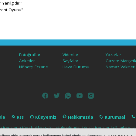
Yanılgıdır.?
irent Oyunu"
Fotoğraflar
Videolar
Yazarlar
Anketler
Sayfalar
Gazete Manşetle
Nöbetçi Eczane
Hava Durumu
Namaz Vakitleri
kle
Rss
Künyemiz
Hakkımızda
Kurumsal
içeriklerin tüm hakları saklı tutulmaktadır, izinsiz içerikler kullanılam