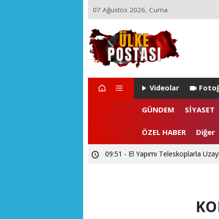
07 Ağustos 2026, Cuma
Videolar
Fotoğ
21:17 - Ülke Postası’ndan Sağlık Bak
GÜNDEM
SİYASET
14:26 - Akarslanlar Tur’dan şehit ve 
ÖZEL HABER
Diğer
09:51 - El Yapımı Teleskoplarla Uzayı
KO