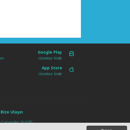
Google Play
ri
Ücretsiz İndir
App Store
Ücretsiz İndir
Bize Ulaşın
az. Copyright 2020©