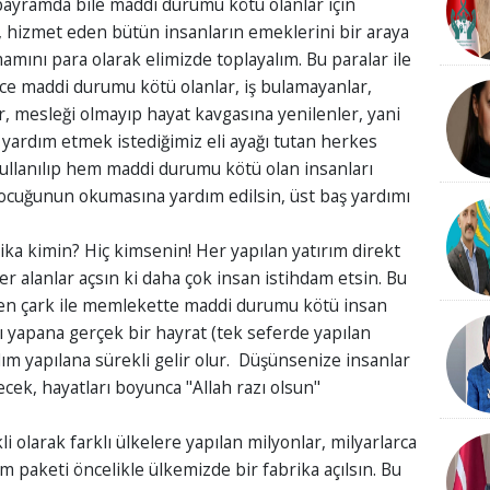
bayramda bile maddi durumu kötü olanlar için
ı, hizmet eden bütün insanların emeklerini bir araya
mını para olarak elimizde toplayalım. Bu paralar ile
ece maddi durumu kötü olanlar, iş bulamayanlar,
r, mesleği olmayıp hayat kavgasına yenilenler, yani
yardım etmek istediğimiz eli ayağı tutan herkes
 kullanılıp hem maddi durumu kötü olan insanları
n çocuğunun okumasına yardım edilsin, üst baş yardımı
a kimin? Hiç kimsenin! Her yapılan yatırım direkt
er alanlar açsın ki daha çok insan istihdam etsin. Bu
nen çark ile memlekette maddi durumu kötü insan
yapana gerçek bir hayrat (tek seferde yapılan
ım yapılana sürekli gelir olur. Düşünsenize insanlar
ecek, hayatları boyunca "Allah razı olsun"
 olarak farklı ülkelere yapılan milyonlar, milyarlarca
 paketi öncelikle ülkemizde bir fabrika açılsın. Bu