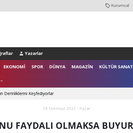
Kurumsal
raflar
Yazarlar
anlığı’na Üst Düzey Ziyaret
EKONOMİ
SPOR
DÜNYA
MAGAZİN
KÜLTÜR SANAT
gazi ailelerine anlamlı destek
n Derinliklerini Keşfediyorlar
18 Temmuz 2021 - Pazar
NU FAYDALI OLMAKSA BUYU