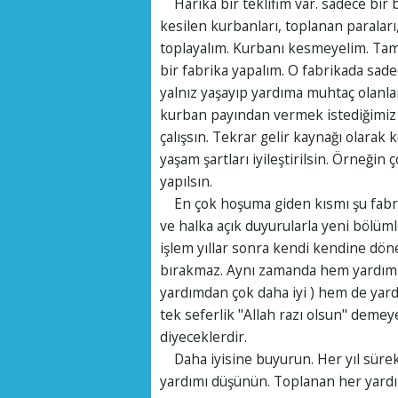
Harika bir teklifim var. sadece bir 
kesilen kurbanları, toplanan paralar
toplayalım. Kurbanı kesmeyelim. Tama
bir fabrika yapalım. O fabrikada sad
yalnız yaşayıp yardıma muhtaç olanla
kurban payından vermek istediğimiz 
çalışsın. Tekrar gelir kaynağı olarak
yaşam şartları iyileştirilsin. Örneği
yapılsın.
En çok hoşuma giden kısmı şu fabrik
ve halka açık duyurularla yeni bölüml
işlem yıllar sonra kendi kendine dö
bırakmaz. Aynı zamanda hem yardımı 
yardımdan çok daha iyi ) hem de yard
tek seferlik "Allah razı olsun" demey
diyeceklerdir.
Daha iyisine buyurun. Her yıl sürekli
yardımı düşünün. Toplanan her yardım