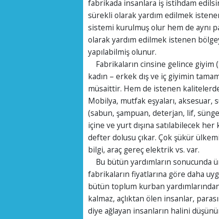
fabrikada insanlara iş istihdam edilsi
sürekli olarak yardım edilmek istene
sistemi kurulmuş olur hem de aynı pa
olarak yardım edilmek istenen bölg
yapılabilmiş olunur.
Fabrikaların cinsine gelince giyim (ti
kadın – erkek dış ve iç giyimin tamam
müsaittir. Hem de istenen kalitelerd
Mobilya, mutfak eşyaları, aksesuar, sü
(sabun, şampuan, deterjan, lif, sünger 
içine ve yurt dışına satılabilecek her
defter dolusu çıkar. Çok şükür ülkemi
bilgi, araç gereç elektrik vs. var.
Bu bütün yardımların sonucunda üret
fabrikaların fiyatlarına göre daha uyg
bütün toplum kurban yardımlarından 
kalmaz, açlıktan ölen insanlar, para
diye ağlayan insanların halini düşün