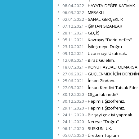
08.04.2022 -
HAYATA DEĞER KATMAK
06.03.2022 -
MERAKLI
02.01.2022 -
SANAL GERÇEKLİK
07.12.2021 -
IŞIKTAN SIZANLAR
28.11.2021 -
GEÇİŞ
05.11.2021 -
Kavrayış "Derin nefes"
23.10.2021 -
İyileşmeye Doğru
09.10.2021 -
Uzanmayi Uzatmak.
12.09.2021 -
Biraz Gülelim.
18.07.2021 -
KONU FAYDALI OLMAKSA
27.06.2021 -
GÜÇLENMEK İÇİN DERENİN
25.06.2021 -
İnsan Zindanı.
27.05.2021 -
İnsan Kendini Tutsak Eder
30.12.2020 -
Olgunluk nedir?
30.12.2020 -
Hepimiz Şizofreniz.
29.11.2020 -
Hepimiz Şizofreniz.
24.11.2020 -
Bir şeyi çok iyi yapmak.
24.11.2020 -
Nereye "Doğru"
06.11.2020 -
SUSKUNLUK.
05.07.2020 -
Üretken Toplum