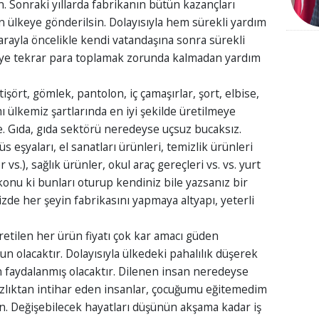
n. Sonraki yıllarda fabrikanın bütün kazançları
n ülkeye gönderilsin. Dolayısıyla hem sürekli yardım
rayla öncelikle kendi vatandaşına sonra sürekli
eye tekrar para toplamak zorunda kalmadan yardım
şört, gömlek, pantolon, iç çamaşırlar, şort, elbise,
ı ülkemiz şartlarında en iyi şekilde üretilmeye
e. Gıda, gıda sektörü neredeyse uçsuz bucaksız.
s eşyaları, el sanatları ürünleri, temizlik ürünleri
vs.), sağlık ürünler, okul araç gereçleri vs. vs. yurt
 konu ki bunları oturup kendiniz bile yazsanız bir
zde her şeyin fabrikasını yapmaya altyapı, yeterli
ilen her ürün fiyatı çok kar amacı güden
un olacaktır. Dolayısıyla ülkedeki pahalılık düşerek
faydalanmış olacaktır. Dilenen insan neredeyse
sızlıktan intihar eden insanlar, çocuğumu eğitemedim
ün. Değişebilecek hayatları düşünün akşama kadar iş