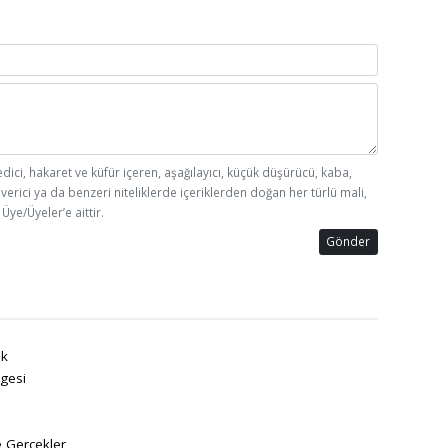
edici, hakaret ve küfür içeren, aşağılayıcı, küçük düşürücü, kaba,
 verici ya da benzeri niteliklerde içeriklerden doğan her türlü mali,
Üye/Üyeler’e aittir.
Gönder
k
gesi
e Gerçekler