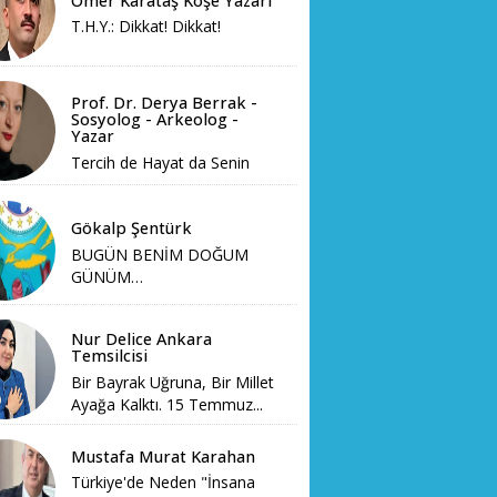
Ömer Karataş Köşe Yazarı
T.H.Y.: Dikkat! Dikkat!
Prof. Dr. Derya Berrak -
Sosyolog - Arkeolog -
Yazar
Tercih de Hayat da Senin
Gökalp Şentürk
BUGÜN BENİM DOĞUM
GÜNÜM…
Nur Delice Ankara
Temsilcisi
Bir Bayrak Uğruna, Bir Millet
Ayağa Kalktı. 15 Temmuz...
Mustafa Murat Karahan
Türkiye'de Neden "İnsana