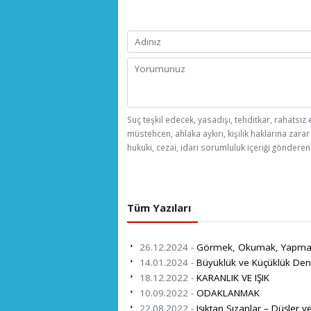
Suç teşkil edecek, yasadışı, tehditkar, rahatsız 
müstehcen, ahlaka aykırı, kişilik haklarına zarar
hukuki, cezai, idari sorumluluk içeriği gönderen 
Tüm Yazıları
26.12.2024 -
Görmek, Okumak, Yapma
14.01.2024 -
Büyüklük ve Küçüklük Den
18.12.2022 -
KARANLIK VE IŞIK
10.09.2022 -
ODAKLANMAK
22.08.2022 -
Işıktan Sızanlar – Düşler v