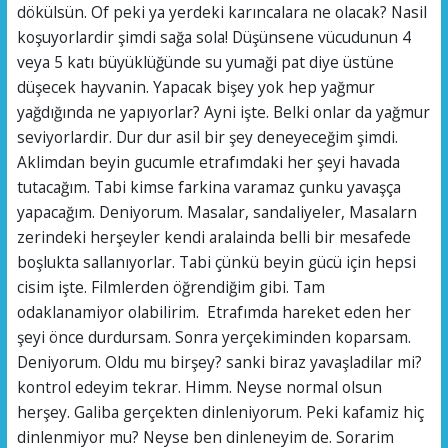
dökülsün. Of peki ya yerdeki karıncalara ne olacak? Nasil
koşuyorlardir şimdi sağa sola! Düşünsene vücudunun 4
veya 5 katı büyüklüğünde su yumaği pat diye üstüne
düşecek hayvanin. Yapacak bişey yok hep yağmur
yağdığında ne yapıyorlar? Ayni işte. Belki onlar da yağmur
seviyorlardir. Dur dur asil bir şey deneyeceğim şimdi.
Aklimdan beyin gucumle etrafımdaki her şeyi havada
tutacağım. Tabi kimse farkina varamaz çunku yavaşça
yapacağım. Deniyorum. Masalar, sandaliyeler, Masalarn
zerindeki herşeyler kendi aralainda belli bir mesafede
boşlukta sallanıyorlar. Tabi çünkü beyin gücü için hepsi
cisim işte. Filmlerden öğrendiğim gibi. Tam
odaklanamiyor olabilirim. Etrafımda hareket eden her
şeyi önce durdursam. Sonra yerçekiminden koparsam.
Deniyorum. Oldu mu birşey? sanki biraz yavaşladilar mi?
kontrol edeyim tekrar. Himm. Neyse normal olsun
herşey. Galiba gerçekten dinleniyorum. Peki kafamiz hiç
dinlenmiyor mu? Neyse ben dinleneyim de. Sorarim