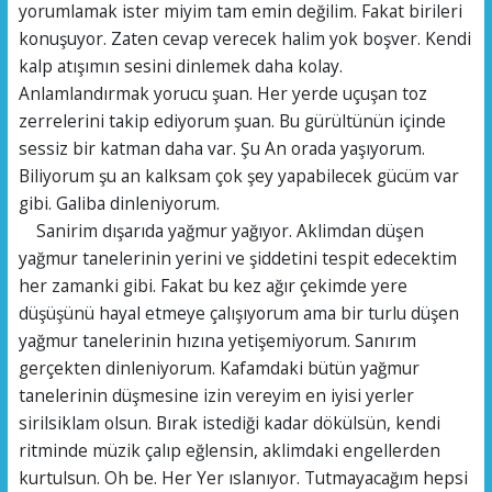
yorumlamak ister miyim tam emin değilim. Fakat birileri
konuşuyor. Zaten cevap verecek halim yok boşver. Kendi
kalp atışımın sesini dinlemek daha kolay.
Anlamlandırmak yorucu şuan. Her yerde uçuşan toz
zerrelerini takip ediyorum şuan. Bu gürültünün içinde
sessiz bir katman daha var. Şu An orada yaşıyorum.
Biliyorum şu an kalksam çok şey yapabilecek gücüm var
gibi. Galiba dinleniyorum.
Sanirim dışarıda yağmur yağıyor. Aklimdan düşen
yağmur tanelerinin yerini ve şiddetini tespit edecektim
her zamanki gibi. Fakat bu kez ağır çekimde yere
düşüşünü hayal etmeye çalışıyorum ama bir turlu düşen
yağmur tanelerinin hızına yetişemiyorum. Sanırım
gerçekten dinleniyorum. Kafamdaki bütün yağmur
tanelerinin düşmesine izin vereyim en iyisi yerler
sirilsiklam olsun. Bırak istediği kadar dökülsün, kendi
ritminde müzik çalıp eğlensin, aklimdaki engellerden
kurtulsun. Oh be. Her Yer ıslanıyor. Tutmayacağım hepsi