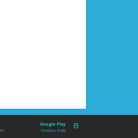
Google Play
ri
Ücretsiz İndir