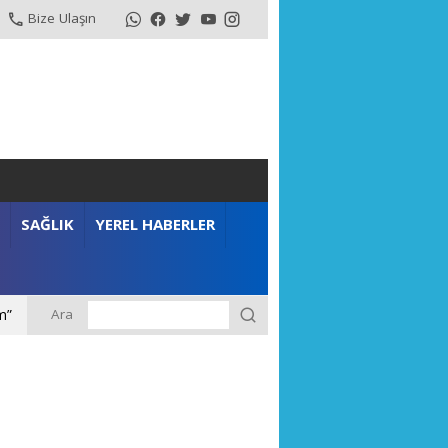
Bize Ulaşın
SAĞLIK
YEREL HABERLER
Ara
m”