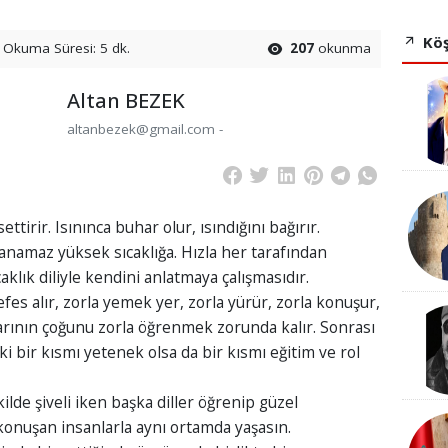
Köş
Okuma Süresi: 5 dk.
207
okunma
Altan BEZEK
altanbezek@gmail.com -
tirir. Isınınca buhar olur, ısındığını bağırır.
anamaz yüksek sıcaklığa. Hızla her tarafından
klık diliyle kendini anlatmaya çalışmasıdır.
fes alır, zorla yemek yer, zorla yürür, zorla konuşur,
larının çoğunu zorla öğrenmek zorunda kalır. Sonrası
i bir kısmı yetenek olsa da bir kısmı eğitim ve rol
de şiveli iken başka diller öğrenip güzel
i konuşan insanlarla aynı ortamda yaşasın.