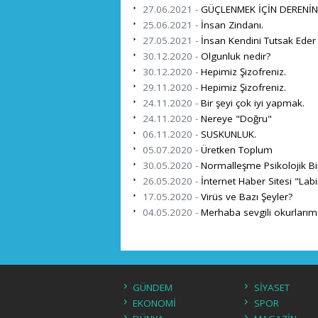
27.06.2021 -
GÜÇLENMEK İÇİN DERENİN
25.06.2021 -
İnsan Zindanı.
27.05.2021 -
İnsan Kendini Tutsak Eder
30.12.2020 -
Olgunluk nedir?
30.12.2020 -
Hepimiz Şizofreniz.
29.11.2020 -
Hepimiz Şizofreniz.
24.11.2020 -
Bir şeyi çok iyi yapmak.
24.11.2020 -
Nereye "Doğru"
06.11.2020 -
SUSKUNLUK.
05.07.2020 -
Üretken Toplum
30.05.2020 -
Normalleşme Psikolojik Bir 
26.05.2020 -
İnternet Haber Sitesi "Lab
17.05.2020 -
Virüs ve Bazı Şeyler?
04.05.2020 -
Merhaba sevgili okurlarım
GÜNDEM
SİYASET
EKONOMİ
SPOR