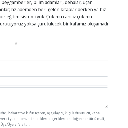
a peygamberler, bilim adamları, dehalar, uçan
nsanlar; hz ademden beri gelen kitaplar derken ya biz
ir eğitim sistemi yok. Çok mu cahiliz çok mu
i çürütüyoruz yoksa çürütülecek bir kafamız oluşamadı
#
edici, hakaret ve küfür içeren, aşağılayıcı, küçük düşürücü, kaba,
 verici ya da benzeri niteliklerde içeriklerden doğan her türlü mali,
Üye/Üyeler’e aittir.