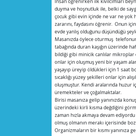
İnsan öğrenirken ilk kıvılcımları bey
duyma ve hoşnutluk ile, belki de sayg
çocuk gibi evin içinde ne var ne yok he
zararını, faydasını öğrenir. Onun için 
evde yanlış olduğunu düşündüğü şey
Masanızda öylece oturmuş telefonun
tabağında duran kaşığın üzerinde hafif
bildiği gibi minicik canlılar mikropla
onlar için oluşmuş yeni bir yaşam alan
yaşayıp üreyip öldükleri için 1 saat 
sıcaklığı yüzey şekilleri onlar için alı
oluşmuştur. Kendi aralarında huzur iç
üremekteler ve çoğalmaktalar.
Birisi masanıza gelip yanınızda konu
üzerindeki kirli kısma değdiğini g
zaman hızla akmaya devam ediyordu yı
olmuş olmanın merakı içerisinde boz
Organizmaların bir kısmı yanınıza ge