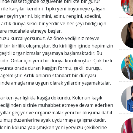
ninde hissettiğinde özgüvenle birlikte bir gurur
ı ile karşılar kendini. Tıpkı yeni büyümeye çalışan
r şeyin yerini, biçimini, adını, rengini, adedini,
artık dünya sıkıcı bir yerdir ve her şeyi bildiği için
lere müdahale etmeye başlar.
uzu kurcalıyorsunuz. Az önce yediğiniz meyve
 bir kirlilik oluşmuştur. Bu kirliliğin içinde hepimizin
r çeşitli organizmalar yaşamaya başlamaktadır. Bu
ıdır. Onlar için yeni bir dünya kurulmuştur. Çok hızlı
boyunca orada duran kaşığın formu, şekli, duruşu,
şılagelmiştir. Artık onların standart bir dünyası
inde amaçlarına uygun olarak yıllardır yaşamaktalar,
şurken yanlışlıkla kaşığa dokundu. Kolunun kaşık
örmediğinden sizinle muhabbet etmeye devam ederken
llar geçiyor ve organizmalar yeni bir oluşuma dahil
ulmuş düzenlerine ayak uydurmaya çalışmaktadır.
lenin koluna yapışmışken yeni yeryüzü şekillerine