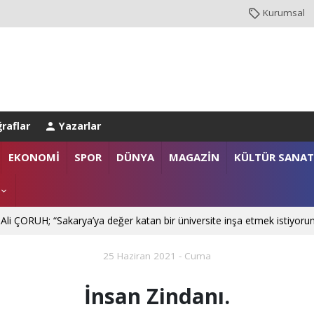
Kurumsal
raflar
Yazarlar
NBUL EMNİYET MÜDÜRLÜĞÜ’NE ATANDI
EKONOMİ
SPOR
DÜNYA
MAGAZİN
KÜLTÜR SANAT
. Mehmet SARIBIYIK'a vefa ziyareti
 Ali ÇORUH; “Sakarya’ya değer katan bir üniversite inşa etmek istiyoru
25 Haziran 2021 - Cuma
İnsan Zindanı.