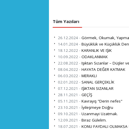
Tüm Yazıları
26.12.2024 -
Görmek, Okumak, Yapma
14.01.2024 -
Büyüklük ve Küçüklük Den
18.12.2022 -
KARANLIK VE IŞIK
10.09.2022 -
ODAKLANMAK
22.08.2022 -
Işıktan Sızanlar – Düşler v
08.04.2022 -
HAYATA DEĞER KATMAK
06.03.2022 -
MERAKLI
02.01.2022 -
SANAL GERÇEKLİK
07.12.2021 -
IŞIKTAN SIZANLAR
28.11.2021 -
GEÇİŞ
05.11.2021 -
Kavrayış "Derin nefes"
23.10.2021 -
İyileşmeye Doğru
09.10.2021 -
Uzanmayi Uzatmak.
12.09.2021 -
Biraz Gülelim.
18.07.2021 -
KONU FAYDALI OLMAKSA