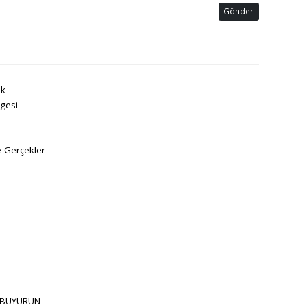
Gönder
k
gesi
e Gerçekler
 BUYURUN