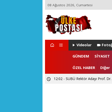
08 Ağustos 2026, Cumartesi
Videolar
Fotoğ
22:29 - ZEYNEP ARI TETİK İSTA
GÜNDEM
SİYASET
15:55 - Levent CANDAN'dan Prof. Dr
ÖZEL HABER
Diğer
12:02 - SUBÜ Rektör Adayı Prof. Dr.