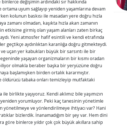
e binlerce değişimin ardındaki sır hakkında
e ortama uyum sağlayıp yeniden yaşamlarına devam
rken kolunun baskısı ile masadan yere doğru hızla
ya zamanı olmadan, kaşıkta hızla akan zamanın
n etkisine girmiş olan yaşam alanları zaten birkaç
aydı. Yeni atmosfer hafif esintili ve kendi etrafında
er geçtikçe aydınlıktan karanlığa doğru gitmekteydi.
e uçan yer kabukları büyük bir sarsıntı ile bir
zegeninde yaşayan organizmaların bir kısmı oradan
biliyor olmakla beraber başka bir yeryüzüne doğru
maya başlamışken birden ortalık kararmıştır.
e öldürücü tabaka onları temizleyip mutfaktaki
 birlikte yaşıyoruz. Kendi aklımız bile yaşımızın
yeniden yorumluyor. Peki kaç tanesinin yönetimle
in yönetilmeye ve yönlendirilmeye ihtiyacı var? Hani
ratıklar bizlerdik. İnanamadığım bir şey var. Hem dini
 göre binlerce yıldır çok çok büyük akıllara sahip