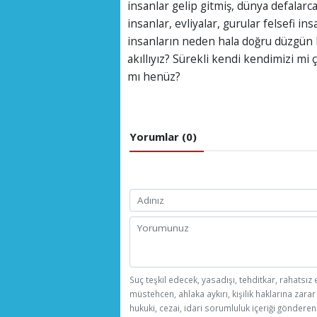
insanlar gelip gitmiş, dünya defalarc
insanlar, evliyalar, gurular felsefi i
insanların neden hala doğru düzgün b
akıllıyız? Sürekli kendi kendimizi m
mı henüz?
Yorumlar (0)
Suç teşkil edecek, yasadışı, tehditkar, rahatsız 
müstehcen, ahlaka aykırı, kişilik haklarına zarar
hukuki, cezai, idari sorumluluk içeriği gönderen 