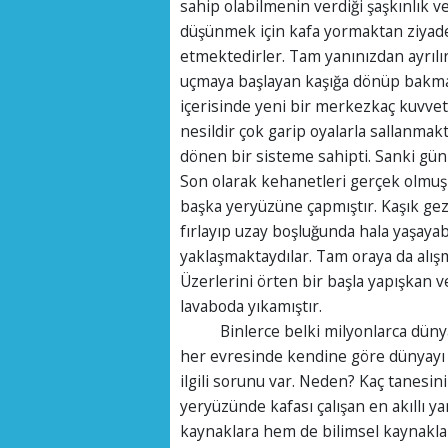
sahip olabilmenin verdiği şaşkınlık v
düşünmek için kafa yormaktan ziyad
etmektedirler. Tam yanınızdan ayrılı
uçmaya başlayan kaşığa dönüp bakma
içerisinde yeni bir merkezkaç kuvveti
nesildir çok garip oyalarla sallanmakt
dönen bir sisteme sahipti. Sanki günl
Son olarak kehanetleri gerçek olmuş v
başka yeryüzüne çapmıştır. Kaşık ge
fırlayıp uzay boşluğunda hala yaşaya
yaklaşmaktaydılar. Tam oraya da alış
Üzerlerini örten bir başla yapışkan v
lavaboda yıkamıştır.
Binlerce belki milyonlarca dünya ile
her evresinde kendine göre dünyayı 
ilgili sorunu var. Neden? Kaç tanesin
yeryüzünde kafası çalışan en akıllı ya
kaynaklara hem de bilimsel kaynaklara