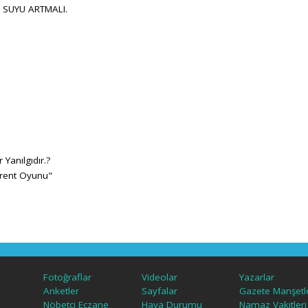
 SUYU ARTMALI.
Yanılgıdır.?
irent Oyunu"
Fotoğraflar
Videolar
Yazarlar
Anketler
Sayfalar
Gazete Manşetle
Nöbetçi Eczane
Hava Durumu
Namaz Vakitleri