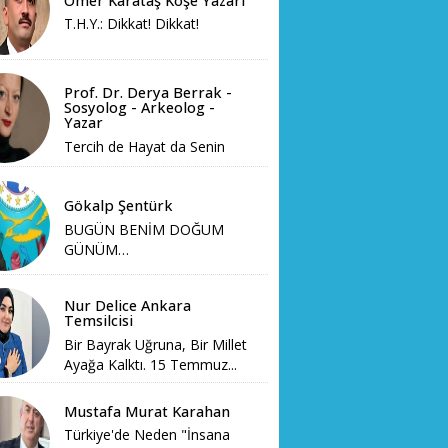
Ömer Karataş Köşe Yazarı
T.H.Y.: Dikkat! Dikkat!
Prof. Dr. Derya Berrak -
Sosyolog - Arkeolog -
Yazar
Tercih de Hayat da Senin
Gökalp Şentürk
BUGÜN BENİM DOĞUM
GÜNÜM…
Nur Delice Ankara
Temsilcisi
Bir Bayrak Uğruna, Bir Millet
Ayağa Kalktı. 15 Temmuz...
Mustafa Murat Karahan
Türkiye'de Neden "İnsana