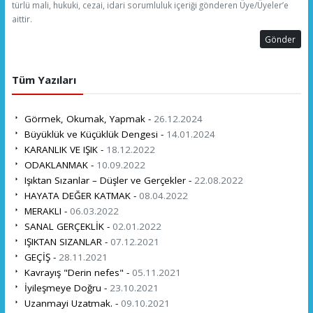
türlü mali, hukuki, cezai, idari sorumluluk içeriği gönderen Üye/Üyeler’e
aittir.
Gönder
Tüm Yazıları
Görmek, Okumak, Yapmak -
26.12.2024
Büyüklük ve Küçüklük Dengesi -
14.01.2024
KARANLIK VE IŞIK -
18.12.2022
ODAKLANMAK -
10.09.2022
Işıktan Sızanlar – Düşler ve Gerçekler -
22.08.2022
HAYATA DEĞER KATMAK -
08.04.2022
MERAKLI -
06.03.2022
SANAL GERÇEKLİK -
02.01.2022
IŞIKTAN SIZANLAR -
07.12.2021
GEÇİŞ -
28.11.2021
Kavrayış "Derin nefes" -
05.11.2021
İyileşmeye Doğru -
23.10.2021
Uzanmayi Uzatmak. -
09.10.2021