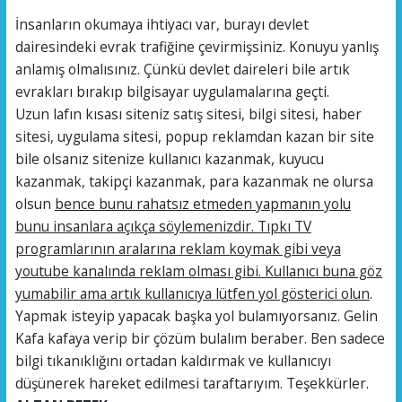
İnsanların okumaya ihtiyacı var, burayı devlet
dairesindeki evrak trafiğine çevirmişsiniz. Konuyu yanlış
anlamış olmalısınız. Çünkü devlet daireleri bile artık
evrakları bırakıp bilgisayar uygulamalarına geçti.
Uzun lafın kısası siteniz satış sitesi, bilgi sitesi, haber
sitesi, uygulama sitesi, popup reklamdan kazan bir site
bile olsanız sitenize kullanıcı kazanmak, kuyucu
kazanmak, takipçi kazanmak, para kazanmak ne olursa
olsun
bence bunu rahatsız etmeden yapmanın yolu
bunu insanlara açıkça söylemenizdir. Tıpkı TV
programlarının aralarına reklam koymak gibi veya
youtube kanalında reklam olması gibi. Kullanıcı buna göz
yumabilir ama artık kullanıcıya lütfen yol gösterici olun
.
Yapmak isteyip yapacak başka yol bulamıyorsanız. Gelin
Kafa kafaya verip bir çözüm bulalım beraber. Ben sadece
bilgi tıkanıklığını ortadan kaldırmak ve kullanıcıyı
düşünerek hareket edilmesi taraftarıyım. Teşekkürler.