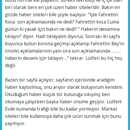
bunu normal karşılayalım. Sürekli teknoloji ile iç içe olan
biri olarak beni en çok üzen haber siteleridir. Bakın en
gözde haber siteleri bile şöyle başlıyor. “İşte Fahrettin
Koca son açıklamasında ne dedi? Fahrettin koca Cuma
günün ki yasak için bakın ne dedi? “ Haberin devamına
tıklayın” diyor. Hadi tıklayalım diyoruz. Sonraki iki sayfa
boyunca bütün korona geçmişi açıklanıp Fahrettin Bey’in
önceki açıklamalarının yanı sıra son açıklamasında ………
haberin devamı için tıklayın …” tekrar Lütfen bu hiç hoş
değil.
Bazen bir sayfa açılıyor, sayfanın içerisinde aradığım
haber kaybolmuş, onu arıyor olarak buluyorum kendimi.
Okuduğum haber küçük bir kutucuğa sıkışmış ben
okumaya çalışırken başka haber önüme geçiyor. Lütfen!
Evde kumanda trafiği bile bu kadar yormuyor. Market
siteleri bile kullanıcıya daha çok ürün sunmak için bunu
yapmıyor.