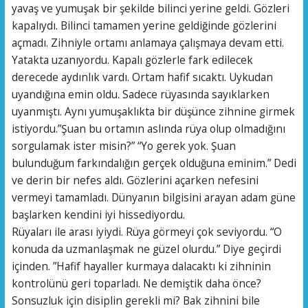
yavaş ve yumuşak bir şekilde bilinci yerine geldi. Gözleri
kapalıydı. Bilinci tamamen yerine geldiğinde gözlerini
açmadı. Zihniyle ortamı anlamaya çalışmaya devam etti.
Yatakta uzanıyordu. Kapalı gözlerle fark edilecek
derecede aydınlık vardı. Ortam hafif sıcaktı. Uykudan
uyandığına emin oldu. Sadece rüyasında sayıklarken
uyanmıştı. Aynı yumuşaklıkta bir düşünce zihnine girmek
istiyordu.”Şuan bu ortamın aslında rüya olup olmadığını
sorgulamak ister misin?” “Yo gerek yok. Şuan
bulunduğum farkındalığın gerçek olduğuna eminim.” Dedi
ve derin bir nefes aldı. Gözlerini açarken nefesini
vermeyi tamamladı. Dünyanın bilgisini arayan adam güne
başlarken kendini iyi hissediyordu.
Rüyaları ile arası iyiydi. Rüya görmeyi çok seviyordu. “O
konuda da uzmanlaşmak ne güzel olurdu.” Diye geçirdi
içinden. ”Hafif hayaller kurmaya dalacaktı ki zihninin
kontrolünü geri toparladı. Ne demiştik daha önce?
Sonsuzluk için disiplin gerekli mi? Bak zihnini bile