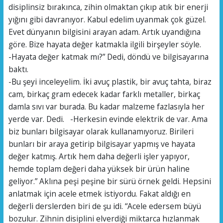
disiplinsiz bırakınca, zihin olmaktan çıkıp atık bir enerji
yığını gibi davranıyor. Kabul edelim uyanmak çok güzel.
Evet dünyanın bilgisini arayan adam. Artık uyandığına
göre. Bize hayata değer katmakla ilgili birşeyler söyle.
-Hayata değer katmak mı?” Dedi, döndü ve bilgisayarına
baktı.
-Bu şeyi inceleyelim. İki avuç plastik, bir avuç tahta, biraz
cam, birkaç gram edecek kadar farklı metaller, birkaç
damla sıvı var burada. Bu kadar malzeme fazlasıyla her
yerde var. Dedi. -Herkesin evinde elektrik de var. Ama
biz bunları bilgisayar olarak kullanamıyoruz. Birileri
bunları bir araya getirip bilgisayar yapmış ve hayata
değer katmış. Artık hem daha değerli işler yapıyor,
hemde toplam değeri daha yüksek bir ürün haline
geliyor.” Aklına peşi peşine bir sürü örnek geldi. Hepsini
anlatmak için acele etmek istiyordu. Fakat aldığı en
değerli derslerden biri de şu idi. “Acele edersem büyü
bozulur. Zihnin disiplini elverdiği miktarca hızlanmak