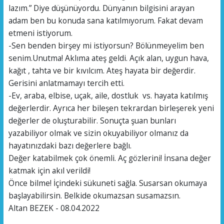
lazım.” Diye düşünüyordu. Dünyanın bilgisini arayan
adam ben bu konuda sana katılmıyorum. Fakat devam
etmeni istiyorum.
-Sen benden birşey mi istiyorsun? Bölünmeyelim ben
senim.Unutma! Aklıma ateş geldi. Açık alan, uygun hava,
kağıt , tahta ve bir kıvılcım. Ateş hayata bir değerdir.
Gerisini anlatmamayı tercih etti.
-Ev, araba, elbise, uçak, aile, dostluk vs. hayata katılmış
değerlerdir. Ayrıca her bileşen tekrardan birleşerek yeni
değerler de oluşturabilir. Sonuçta şuan bunları
yazabiliyor olmak ve sizin okuyabiliyor olmanız da
hayatınızdaki bazı değerlere bağlı.
Değer katabilmek çok önemli. Aç gözlerini! İnsana değer
katmak için akıl verildi!
Önce bilme! İçindeki sükuneti sağla. Susarsan okumaya
başlayabilirsin. Belkide okumazsan susamazsın.
Altan BEZEK - 08.04.2022