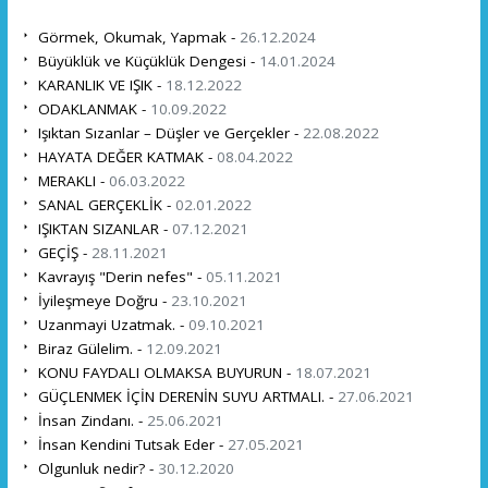
Görmek, Okumak, Yapmak -
26.12.2024
Büyüklük ve Küçüklük Dengesi -
14.01.2024
KARANLIK VE IŞIK -
18.12.2022
ODAKLANMAK -
10.09.2022
Işıktan Sızanlar – Düşler ve Gerçekler -
22.08.2022
HAYATA DEĞER KATMAK -
08.04.2022
MERAKLI -
06.03.2022
SANAL GERÇEKLİK -
02.01.2022
IŞIKTAN SIZANLAR -
07.12.2021
GEÇİŞ -
28.11.2021
Kavrayış "Derin nefes" -
05.11.2021
İyileşmeye Doğru -
23.10.2021
Uzanmayi Uzatmak. -
09.10.2021
Biraz Gülelim. -
12.09.2021
KONU FAYDALI OLMAKSA BUYURUN -
18.07.2021
GÜÇLENMEK İÇİN DERENİN SUYU ARTMALI. -
27.06.2021
İnsan Zindanı. -
25.06.2021
İnsan Kendini Tutsak Eder -
27.05.2021
Olgunluk nedir? -
30.12.2020