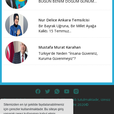
BUGÜN BENİM DOĞUM GÜNÜM…
Nur Delice Ankara Temsilcisi
Bir Bayrak Uğruna, Bir Millet Ayağa
Kalktı. 15 Temmuz...
Mustafa Murat Karahan
Türkiye'de Neden "İnsana Güveniriz,
Kuruma Güvenmeyiz"?
Sitemizde bulunan içeriklerin tüm hakları saklı tutulmaktadır, izinsiz
içerikler kullanılamaz. Copyright 2020©
Sitemizden en iyi şekilde faydalanabilmeniz
için çerezler kullanılmaktadır. Bu siteye giriş
yaparak çerez kullanımını kabul etmiş