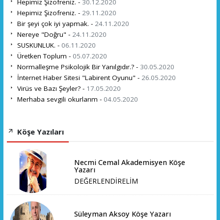
Hepimiz Şizofreniz. -
30.12.2020
Hepimiz Şizofreniz. -
29.11.2020
Bir şeyi çok iyi yapmak. -
24.11.2020
Nereye "Doğru" -
24.11.2020
SUSKUNLUK. -
06.11.2020
Üretken Toplum -
05.07.2020
Normalleşme Psikolojik Bir Yanılgıdır.? -
30.05.2020
İnternet Haber Sitesi "Labirent Oyunu" -
26.05.2020
Virüs ve Bazı Şeyler? -
17.05.2020
Merhaba sevgili okurlarım -
04.05.2020
Köşe Yazıları
Necmi Cemal Akademisyen Köşe
Yazarı
DEĞERLENDİRELİM
Süleyman Aksoy Köşe Yazarı