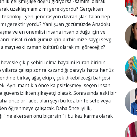
anlık gelişmişliğe doğru gidiyorsa -samimi olarak
larak uzaklaşmamız mı gerekiyordu? Gerçekten
eri teknoloji , yeni jenerasyon davranışlar falan hep
mı gerektiriyordu? Yani şuan gözümüzde Anadolu
laşma ve en önemlisi insana insan olduğu için ve
nrı misafiri olduğumuz için birbirimize saygı sevgi
almayı eski zaman kültürü olarak mı göreceğiz?
hevesle çıkıp şehirli olma hayalini kuran birinin
 yıllarca çalışıp sonra kazandığı parayla hatta henüz
ndine birkaç ağaç ekip çiçek dikebileceği bahçesi
ek. Aynı mantıkla önce kalpsizleşmeyi seçen insan
 güvensizlikten şikayetçi olacak. Sonrasında eski bir
aha önce örf adet olan şeyi bu kez bir felsefe veya
den öğrenmeye çalışacak. Daha önce iyilik,
ği “ ne ekersen onu biçersin “ i bu kez karma olarak