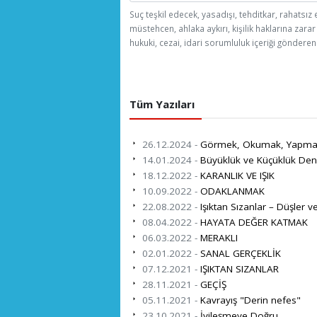
Suç teşkil edecek, yasadışı, tehditkar, rahatsız 
müstehcen, ahlaka aykırı, kişilik haklarına zarar
hukuki, cezai, idari sorumluluk içeriği gönderen 
Tüm Yazıları
26.12.2024 -
Görmek, Okumak, Yapma
14.01.2024 -
Büyüklük ve Küçüklük Den
18.12.2022 -
KARANLIK VE IŞIK
10.09.2022 -
ODAKLANMAK
22.08.2022 -
Işıktan Sızanlar – Düşler v
08.04.2022 -
HAYATA DEĞER KATMAK
06.03.2022 -
MERAKLI
02.01.2022 -
SANAL GERÇEKLİK
07.12.2021 -
IŞIKTAN SIZANLAR
28.11.2021 -
GEÇİŞ
05.11.2021 -
Kavrayış "Derin nefes"
23.10.2021 -
İyileşmeye Doğru