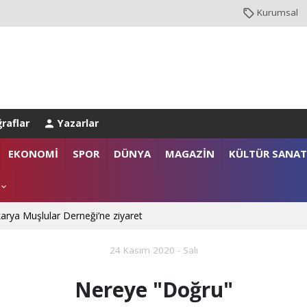
Kurumsal
raflar
Yazarlar
EKONOMİ
SPOR
DÜNYA
MAGAZİN
KÜLTÜR SANAT
arya Muşlular Derneği’ne ziyaret
24 Kasım 2020 - Salı
Nereye "Doğru"