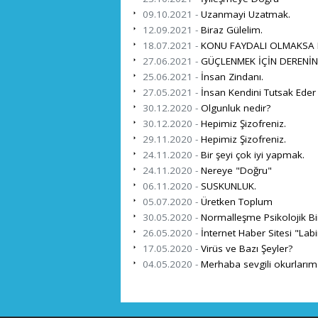
09.10.2021 -
Uzanmayi Uzatmak.
12.09.2021 -
Biraz Gülelim.
18.07.2021 -
KONU FAYDALI OLMAKSA
27.06.2021 -
GÜÇLENMEK İÇİN DERENİN
25.06.2021 -
İnsan Zindanı.
27.05.2021 -
İnsan Kendini Tutsak Eder
30.12.2020 -
Olgunluk nedir?
30.12.2020 -
Hepimiz Şizofreniz.
29.11.2020 -
Hepimiz Şizofreniz.
24.11.2020 -
Bir şeyi çok iyi yapmak.
24.11.2020 -
Nereye "Doğru"
06.11.2020 -
SUSKUNLUK.
05.07.2020 -
Üretken Toplum
30.05.2020 -
Normalleşme Psikolojik Bir 
26.05.2020 -
İnternet Haber Sitesi "Lab
17.05.2020 -
Virüs ve Bazı Şeyler?
04.05.2020 -
Merhaba sevgili okurlarım