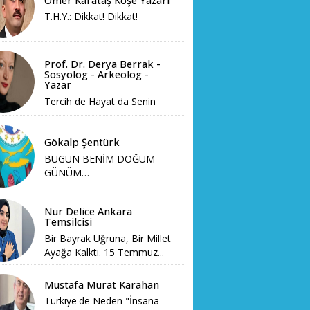
Ömer Karataş Köşe Yazarı
T.H.Y.: Dikkat! Dikkat!
Prof. Dr. Derya Berrak -
Sosyolog - Arkeolog -
Yazar
Tercih de Hayat da Senin
Gökalp Şentürk
BUGÜN BENİM DOĞUM
GÜNÜM…
Nur Delice Ankara
Temsilcisi
Bir Bayrak Uğruna, Bir Millet
Ayağa Kalktı. 15 Temmuz...
Mustafa Murat Karahan
Türkiye'de Neden "İnsana