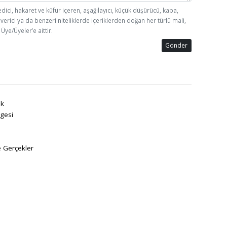
edici, hakaret ve küfür içeren, aşağılayıcı, küçük düşürücü, kaba,
 verici ya da benzeri niteliklerde içeriklerden doğan her türlü mali,
Üye/Üyeler’e aittir.
Gönder
k
gesi
e Gerçekler