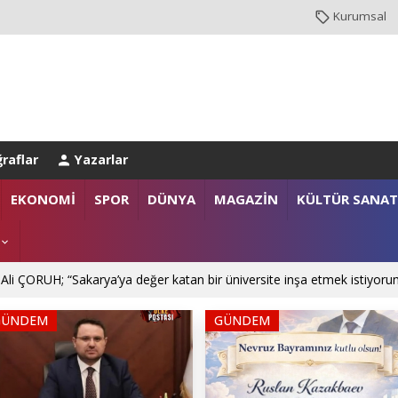
Kurumsal
raflar
Yazarlar
NBUL EMNİYET MÜDÜRLÜĞÜ’NE ATANDI
EKONOMİ
SPOR
DÜNYA
MAGAZİN
KÜLTÜR SANAT
. Mehmet SARIBIYIK'a vefa ziyareti
 Ali ÇORUH; “Sakarya’ya değer katan bir üniversite inşa etmek istiyoru
GÜNDEM
GÜNDEM