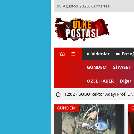
08 Ağustos 2026, Cumartesi
Videolar
Fotoğ
22:29 - ZEYNEP ARI TETİK İSTA
GÜNDEM
SİYASET
15:55 - Levent CANDAN'dan Prof. Dr
ÖZEL HABER
Diğer
12:02 - SUBÜ Rektör Adayı Prof. Dr.
GÜNDEM