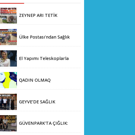
ZEYNEP ARI TETİK
İSTANBUL EMNİYET
MÜDÜRLÜĞÜ’NE ATANDI
Ülke Postası’ndan Sağlık
Bakanlığı’na Üst Düzey
Ziyaret
El Yapımı Teleskoplarla
Uzayın Derinliklerini
Keşfediyorlar
QADIN OLMAQ
GEYVE’DE SAĞLIK
YATIRIMLARINA DEV ADIM:
İL SAĞLIK MÜDÜRÜ DOÇ.
DR. KAYHAN ÖZDEMİR VE
GÜVENPARK'TA ÇIĞLIK:
SAHA HEYETİ YERİNDE
GAZİLER AÇLIK GREVİNE
İNCELEMEDE BULUNDU
BAŞLADI!