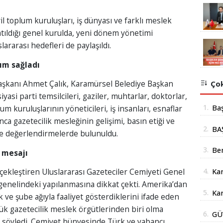
vil toplum kuruluşları, iş dünyası ve farklı meslek
atıldığı genel kurulda, yeni dönem yönetimi
lararası hedefleri de paylaşıldı.
lım sağladı
aşkanı Ahmet Çalık, Karamürsel Belediye Başkan
Çok
iyasi parti temsilcileri, gaziler, muhtarlar, doktorlar,
1.
Ba
lum kuruluşlarının yöneticileri, iş insanları, esnaflar
ca gazetecilik mesleğinin gelişimi, basın etiği ve
mil
2.
BA
ne değerlendirmelerde bulunuldu.
yer
İÇ
3.
Be
 mesajı
Şub
4.
çekleştiren Uluslararası Gazeteciler Cemiyeti Genel
Kar
Açı
enelindeki yapılanmasına dikkat çekti. Amerika’dan
doğ
5.
Kar
 ve şube ağıyla faaliyet gösterdiklerini ifade eden
Yüz
 gazetecilik meslek örgütlerinden biri olma
6.
GÜ
Str
ü söyledi. Cemiyet bünyesinde Türk ve yabancı