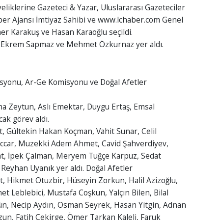
Üyeliklerine Gazeteci & Yazar, Uluslararası Gazeteciler
aber Ajansı İmtiyaz Sahibi ve www.lchaber.com⁠ Genel
r Karakuş ve Hasan Karaoğlu seçildi.
ş, Ekrem Sapmaz ve Mehmet Özkurnaz yer aldı.
syonu, Ar-Ge Komisyonu ve Doğal Afetler
a Zeytun, Aslı Emektar, Duygu Ertaş, Emsal
cak görev aldı.
, Gültekin Hakan Koçman, Vahit Sunar, Celil
ccar, Muzekki Adem Ahmet, Cavid Şahverdiyev,
at, İpek Çalman, Meryem Tuğçe Karpuz, Sedat
 Reyhan Uyanık yer aldı. Doğal Afetler
 Hikmet Otuzbir, Hüseyin Zorkun, Halil Azizoğlu,
Leblebici, Mustafa Coşkun, Yalçın Bilen, Bilal
n, Necip Aydın, Osman Seyrek, Hasan Yitgin, Adnan
un, Fatih Çekirge, Ömer Tarkan Kaleli, Faruk