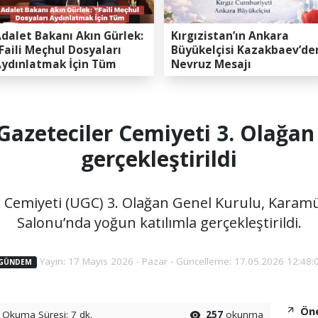
dalet Bakanı Akın Gürlek:
Kırgızistan’ın Ankara
Faili Meçhul Dosyaları
Büyükelçisi Kazakbaev’de
ydınlatmak İçin Tüm
Nevruz Mesajı
apasitemizi Seferber
ttik”
 Gazeteciler Cemiyeti 3. Olağan
gerçekleştirildi
r Cemiyeti (UGC) 3. Olağan Genel Kurulu, Karamü
Salonu’nda yoğun katılımla gerçekleştirildi.
Yayın: 17 Mayıs 2026 - Pazar - Güncelleme: 17.05.2026 12:48:
GÜNDEM
Öne
Okuma Süresi: 7 dk.
257
okunma