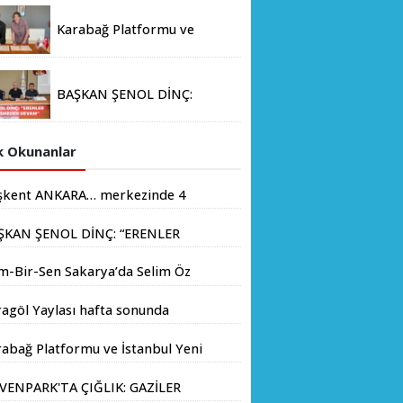
Karabağ Platformu ve
İstanbul Yeni Yüzyıl
Üniversitesi Arasında
Stratejik İş Birliği
BAŞKAN ŞENOL DİNÇ:
Memorandumu İmzalandı
“ERENLER İÇİN HIZ
KESMEDEN DEVAM”
 Okunanlar
şkent ANKARA… merkezinde 4
yondan fazla insanın yaşadığı
ŞKAN ŞENOL DİNÇ: “ERENLER
.
İN HIZ KESMEDEN DEVAM”
m-Bir-Sen Sakarya’da Selim Öz
e Başkanlığına Adaylığını
agöl Yaylası hafta sonunda
kladı
aseverlerin akınına uğradı
abağ Platformu ve İstanbul Yeni
yıl Üniversitesi Arasında
VENPARK'TA ÇIĞLIK: GAZİLER
atejik İş Birliği Memorandumu