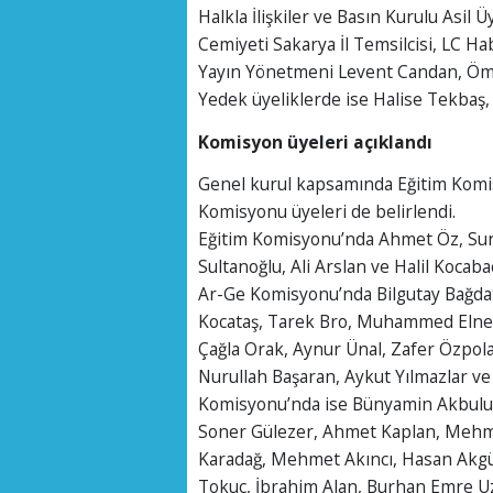
Halkla İlişkiler ve Basın Kurulu Asil 
Cemiyeti Sakarya İl Temsilcisi, LC H
Yayın Yönetmeni Levent Candan, Öme
Yedek üyeliklerde ise Halise Tekba
Komisyon üyeleri açıklandı
Genel kurul kapsamında Eğitim Komi
Komisyonu üyeleri de belirlendi.
Eğitim Komisyonu’nda Ahmet Öz, Sun
Sultanoğlu, Ali Arslan ve Halil Kocaba
Ar-Ge Komisyonu’nda Bilgutay Bağdat
Kocataş, Tarek Bro, Muhammed Elne
Çağla Orak, Aynur Ünal, Zafer Özpol
Nurullah Başaran, Aykut Yılmazlar ve
Komisyonu’nda ise Bünyamin Akbulut,
Soner Gülezer, Ahmet Kaplan, Mehmet 
Karadağ, Mehmet Akıncı, Hasan Akgü
Tokuç, İbrahim Alan, Burhan Emre Uz