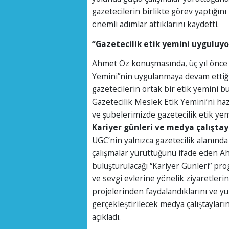
gazetecilerin birlikte görev yaptığın
önemli adımlar attıklarını kaydetti.
“Gazetecilik etik yemini uyguluy
Ahmet Öz konuşmasında, üç yıl önce h
Yemini”nin uygulanmaya devam ettiğin
gazetecilerin ortak bir etik yemini b
Gazetecilik Meslek Etik Yemini’ni h
ve şubelerimizde gazetecilik etik ye
Kariyer günleri ve medya çalışta
UGC’nin yalnızca gazetecilik alanında
çalışmalar yürüttüğünü ifade eden Ah
buluşturulacağı “Kariyer Günleri” pro
ve sevgi evlerine yönelik ziyaretlerin
projelerinden faydalandıklarını ve yu
gerçekleştirilecek medya çalıştayları
açıkladı.