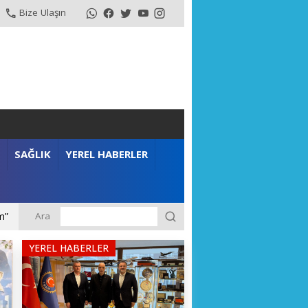
Bize Ulaşın
SAĞLIK
YEREL HABERLER
Ara
m”
YEREL HABERLER