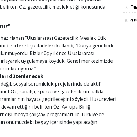
AÇ
İm
ı belirten Öz, gazetecilik meslek etiği konusunda
7.
Ülk
Bak
8.
GE
oruz”
DE
DO
azırlanan “Uluslararası Gazetecilik Meslek Etik
i belirterek şu ifadeleri kullandı; “Dünya genelinde
SA
ulunmuyordu. Bizler üç yıl önce Uluslararası
İN
azırlayarak uygulamaya koyduk. Genel merkezimizde
mini okutuyoruz.”
yları düzenlenecek
 değil, sosyal sorumluluk projelerinde de aktif
met Öz, sanatçı, sporcu ve gazetecilerin halkla
gramlarının hayata geçirileceğini söyledi. Huzurevleri
 devam ettiğini belirten Öz, Avrupa Birliği
rt dışı medya çalıştay programları ile Türkiye’de
nın önümüzdeki beş ay içerisinde yapılacağını