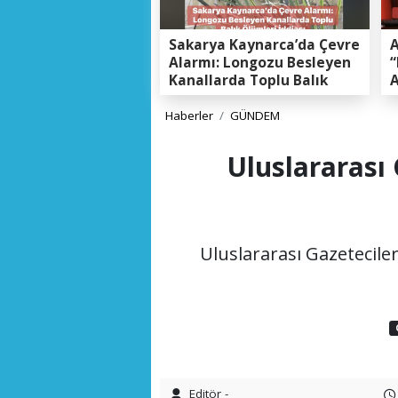
Sakarya Kaynarca’da Çevre
A
Alarmı: Longozu Besleyen
“
Kanallarda Toplu Balık
A
Ölümleri Gerçeği
K
E
Haberler
GÜNDEM
Uluslararası
Uluslararası Gazetecile
Editör -