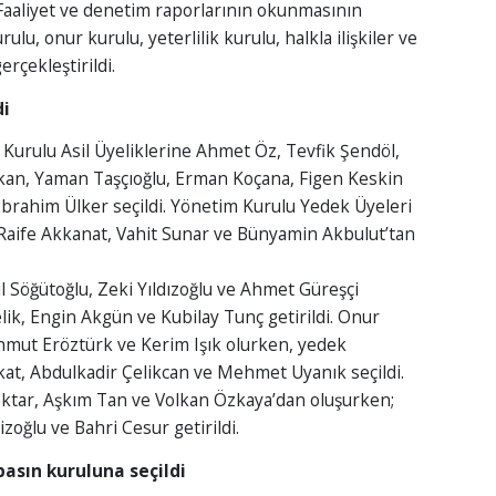
Faaliyet ve denetim raporlarının okunmasının
u, onur kurulu, yeterlilik kurulu, halkla ilişkiler ve
rçekleştirildi.
di
Kurulu Asil Üyeliklerine Ahmet Öz, Tevfik Şendöl,
kan, Yaman Taşçıoğlu, Erman Koçana, Figen Keskin
İbrahim Ülker seçildi. Yönetim Kurulu Yedek Üyeleri
Raife Akkanat, Vahit Sunar ve Bünyamin Akbulut’tan
l Söğütoğlu, Zeki Yıldızoğlu ve Ahmet Güreşçi
lik, Engin Akgün ve Kubilay Tunç getirildi. Onur
hmut Eröztürk ve Kerim Işık olurken, yedek
t, Abdulkadir Çelikcan ve Mehmet Uyanık seçildi.
Emektar, Aşkım Tan ve Volkan Özkaya’dan oluşurken;
izoğlu ve Bahri Cesur getirildi.
basın kuruluna seçildi