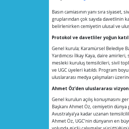
Basın camiasının yanı sıra siyaset, si
gruplarından çok sayıda davetlinin k
belirlenirken cemiyetin ulusal ve ulus
Protokol ve davetliler yoğun katı
Genel kurula; Karamürsel Belediye B
Yardımcısı İlkay Kaya, daire amirleri, s
mesleki kuruluş temsilcileri, sivil top
ve UGC üyeleri katıldı. Program boyun
uluslararası medya çalışmaları üzeri
Ahmet Öz’den uluslararası vizyon
Genel kurulun açılış konuşmasını ger
Başkanı Ahmet Öz, cemiyetin dünya g
Avustralya’ya kadar uzanan temsilcilik
Ahmet Öz, UGC’nin dünyanın en büyük
yolunda güçlü çalışmalar yürüttüğün