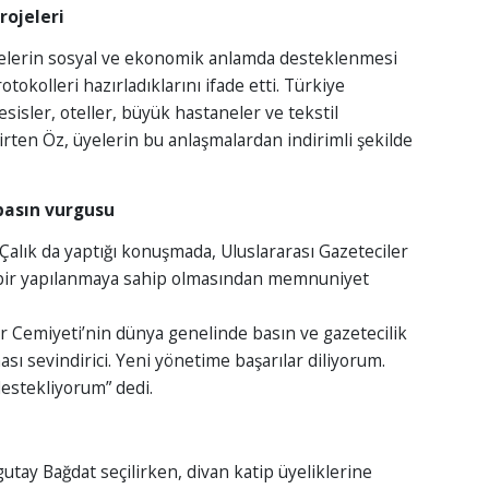
rojeleri
elerin sosyal ve ekonomik anlamda desteklenmesi
rotokolleri hazırladıklarını ifade etti. Türkiye
sisler, oteller, büyük hastaneler ve tekstil
lirten Öz, üyelerin bu anlaşmalardan indirimli şekilde
basın vurgusu
alık da yaptığı konuşmada, Uluslararası Gazeteciler
 bir yapılanmaya sahip olmasından memnuniyet
er Cemiyeti’nin dünya genelinde basın ve gazetecilik
sı sevindirici. Yeni yönetime başarılar diliyorum.
destekliyorum” dedi.
utay Bağdat seçilirken, divan katip üyeliklerine