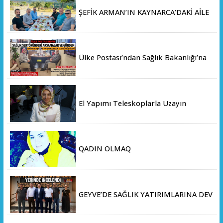
ŞEFİK ARMAN’IN KAYNARCA’DAKİ AİLE
ÇİFTLİĞİNDE DOSTLAR SOFRASI
Ülke Postası’ndan Sağlık Bakanlığı’na
Üst Düzey Ziyaret
El Yapımı Teleskoplarla Uzayın
Derinliklerini Keşfediyorlar
QADIN OLMAQ
GEYVE’DE SAĞLIK YATIRIMLARINA DEV
ADIM: İL SAĞLIK MÜDÜRÜ DOÇ. DR.
KAYHAN ÖZDEMİR VE SAHA HEYETİ
YERİNDE İNCELEMEDE BULUNDU