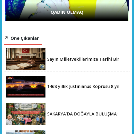
QADIN OLMAQ
Öne Çıkanlar
Sayın Milletvekillerimize Tarihi Bir
Çağrı ve Soru:
1468 yıllık Justinianus Köprüsü 8 yıl
sonra yeniden ziyarete açıldı
SAKARYA’DA DOĞAYLA BULUŞMA:
MİLLİ PARKLAR’DAN İL ORMANI’NDA
ÖRNEK "AİLE KAMPI" ETKİNLİĞİ