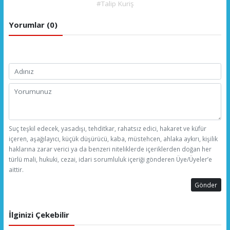
#Talip Kuriş
Yorumlar (0)
Suç teşkil edecek, yasadışı, tehditkar, rahatsız edici, hakaret ve küfür
içeren, aşağılayıcı, küçük düşürücü, kaba, müstehcen, ahlaka aykırı, kişilik
haklarına zarar verici ya da benzeri niteliklerde içeriklerden doğan her
türlü mali, hukuki, cezai, idari sorumluluk içeriği gönderen Üye/Üyeler’e
aittir.
Gönder
İlginizi Çekebilir