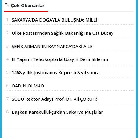
Çok Okunanlar
1.
SAKARYA’DA DOĞAYLA BULUŞMA: MİLLİ
PARKLAR’DAN İL ORMANI’NDA ÖRNEK "AİLE
2.
Ülke Postası’ndan Sağlık Bakanlığı’na Üst Düzey
KAMPI" ETKİNLİĞİ
Ziyaret
3.
ŞEFİK ARMAN’IN KAYNARCA’DAKİ AİLE
ÇİFTLİĞİNDE DOSTLAR SOFRASI
4.
El Yapımı Teleskoplarla Uzayın Derinliklerini
Keşfediyorlar
5.
1468 yıllık Justinianus Köprüsü 8 yıl sonra
yeniden ziyarete açıldı
6.
QADIN OLMAQ
7.
SUBÜ Rektör Adayı Prof. Dr. Ali ÇORUH;
“Sakarya’ya değer katan bir üniversite inşa
8.
Başkan Karakullukçu’dan Sakarya Muşlular
etmek istiyorum”
Derneği’ne ziyaret