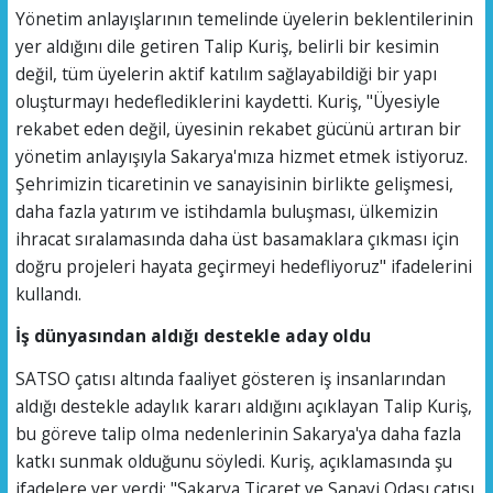
Yönetim anlayışlarının temelinde üyelerin beklentilerinin
yer aldığını dile getiren Talip Kuriş, belirli bir kesimin
değil, tüm üyelerin aktif katılım sağlayabildiği bir yapı
oluşturmayı hedeflediklerini kaydetti. Kuriş, "Üyesiyle
rekabet eden değil, üyesinin rekabet gücünü artıran bir
yönetim anlayışıyla Sakarya'mıza hizmet etmek istiyoruz.
Şehrimizin ticaretinin ve sanayisinin birlikte gelişmesi,
daha fazla yatırım ve istihdamla buluşması, ülkemizin
ihracat sıralamasında daha üst basamaklara çıkması için
doğru projeleri hayata geçirmeyi hedefliyoruz" ifadelerini
kullandı.
İş dünyasından aldığı destekle aday oldu
SATSO çatısı altında faaliyet gösteren iş insanlarından
aldığı destekle adaylık kararı aldığını açıklayan Talip Kuriş,
bu göreve talip olma nedenlerinin Sakarya'ya daha fazla
katkı sunmak olduğunu söyledi. Kuriş, açıklamasında şu
ifadelere yer verdi; "Sakarya Ticaret ve Sanayi Odası çatısı