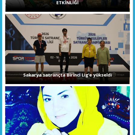
ETKİNLİĞİ
Sakarya satrançta Birinci Lig’e yükseldi