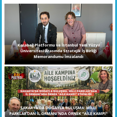
Karabağ Platformu ve İstanbul Yeni Yüzyıl
Üniversitesi Arasında Stratejik İş Birliği
Memorandumu İmzalandı
SAKARYA’DA DOĞAYLA BULUŞMA: MİLLİ
PARKLAR’DAN İL ORMANI’NDA ÖRNEK "AİLE KAMPI"