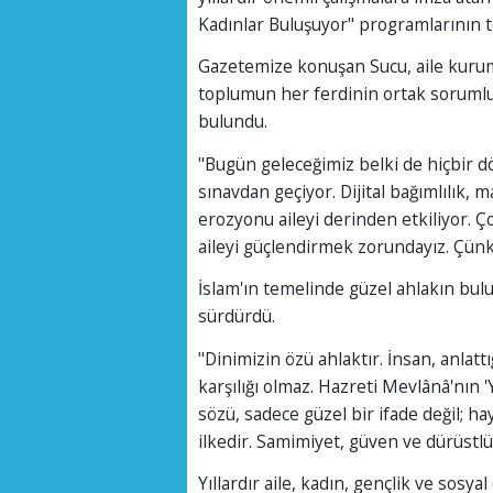
Kadınlar Buluşuyor" programlarının t
Gazetemize konuşan Sucu, aile kurum
toplumun her ferdinin ortak sorumlu
bulundu.
"Bugün geleceğimiz belki de hiçbir 
sınavdan geçiyor. Dijital bağımlılık, m
erozyonu aileyi derinden etkiliyor. 
aileyi güçlendirmek zorundayız. Çünkü
İslam'ın temelinde güzel ahlakın bu
sürdürdü.
"Dinimizin özü ahlaktır. İnsan, anlatt
karşılığı olmaz. Hazreti Mevlânâ'nın '
sözü, sadece güzel bir ifade değil; h
ilkedir. Samimiyet, güven ve dürüstlü
Yıllardır aile, kadın, gençlik ve sosy