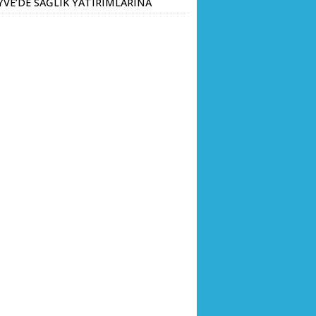
YVE’DE SAĞLIK YATIRIMLARINA
V ADIM: İL SAĞLIK MÜDÜRÜ
Ç. DR. KAYHAN ÖZDEMİR VE
HA HEYETİ YERİNDE
CELEMEDE BULUNDU