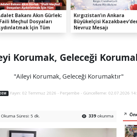
dalet Bakanı Akın Gürlek:
Kırgızistan’ın Ankara
Faili Meçhul Dosyaları
Büyükelçisi Kazakbaev’de
ydınlatmak İçin Tüm
Nevruz Mesajı
apasitemizi Seferber
ttik”
leyi Korumak, Geleceği Korumak
"Aileyi Korumak, Geleceği Korumaktır"
Yayın: 02 Temmuz 2026 - Perşembe - Güncelleme: 02.07.2026 14:
DEM
Öne
Okuma Süresi: 5 dk.
339
okunma