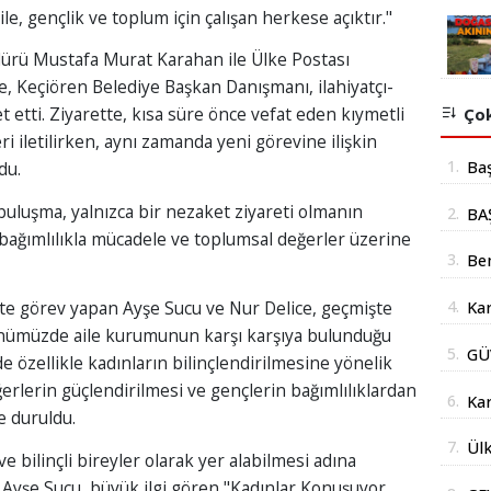
le, gençlik ve toplum için çalışan herkese açıktır."
dürü Mustafa Murat Karahan ile Ülke Postası
e, Keçiören Belediye Başkan Danışmanı, ilahiyatçı-
etti. Ziyarette, kısa süre önce vefat eden kıymetli
Çok
eri iletilirken, aynı zamanda yeni görevine ilişkin
1.
Ba
du.
mil
uluşma, yalnızca bir nezaket ziyareti olmanın
2.
BA
yer
, bağımlılıkla mücadele ve toplumsal değerler üzerine
İÇ
3.
Be
Şub
4.
ikte görev yapan Ayşe Sucu ve Nur Delice, geçmişte
Kar
Açı
günümüzde aile kurumunun karşı karşıya bulunduğu
doğ
5.
GÜ
 özellikle kadınların bilinçlendirilmesine yönelik
AÇ
değerlerin güçlendirilmesi ve gençlerin bağımlılıklardan
6.
Kar
e duruldu.
Yüz
7.
Ülk
e bilinçli bireyler olarak yer alabilmesi adına
Str
Bak
n Ayşe Sucu, büyük ilgi gören "Kadınlar Konuşuyor,
İm