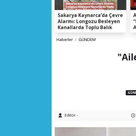
Sakarya Kaynarca’da Çevre
A
Alarmı: Longozu Besleyen
“
Kanallarda Toplu Balık
A
Ölümleri Gerçeği
K
E
Haberler
GÜNDEM
"Ai
GÜN
Editör -