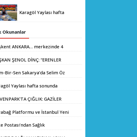
KESMEDEN DEVAM”
Karagöl Yaylası hafta
sonunda doğaseverlerin
akınına uğradı
 Okunanlar
şkent ANKARA… merkezinde 4
yondan fazla insanın yaşadığı
ŞKAN ŞENOL DİNÇ: “ERENLER
.
İN HIZ KESMEDEN DEVAM”
m-Bir-Sen Sakarya’da Selim Öz
e Başkanlığına Adaylığını
agöl Yaylası hafta sonunda
kladı
aseverlerin akınına uğradı
VENPARK'TA ÇIĞLIK: GAZİLER
LIK GREVİNE BAŞLADI!
abağ Platformu ve İstanbul Yeni
yıl Üniversitesi Arasında
e Postası’ndan Sağlık
atejik İş Birliği Memorandumu
anlığı’na Üst Düzey Ziyaret
zalandı