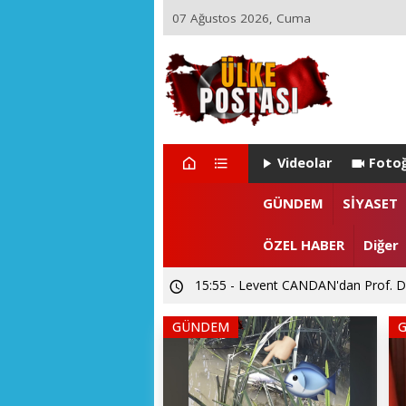
07 Ağustos 2026, Cuma
Videolar
Fotoğ
GÜNDEM
SİYASET
ÖZEL HABER
Diğer
15:55 - Levent CANDAN'dan Prof. Dr
GÜNDEM
12:02 - SUBÜ Rektör Adayı Prof. Dr.