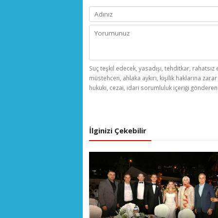
Suç teşkil edecek, yasadışı, tehditkar, rahatsız 
müstehcen, ahlaka aykırı, kişilik haklarına zarar
hukuki, cezai, idari sorumluluk içeriği gönderen 
İlginizi Çekebilir