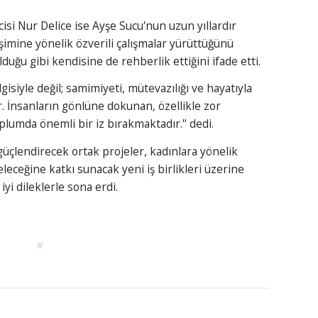
si Nur Delice ise Ayşe Sucu'nun uzun yıllardır
işimine yönelik özverili çalışmalar yürüttüğünü
lduğu gibi kendisine de rehberlik ettiğini ifade etti.
isiyle değil; samimiyeti, mütevazılığı ve hayatıyla
r. İnsanların gönlüne dokunan, özellikle zor
lumda önemli bir iz bırakmaktadır." dedi.
i güçlendirecek ortak projeler, kadınlara yönelik
eleceğine katkı sunacak yeni iş birlikleri üzerine
yi dileklerle sona erdi.
#