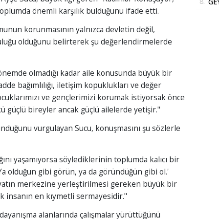
8.
GE
oplumda önemli karşılık bulduğunu ifade etti.
DE
DO
unun korunmasının yalnızca devletin değil,
luğu olduğunu belirterek şu değerlendirmelerde
SA
İN
dönemde olmadığı kadar aile konusunda büyük bir
adde bağımlılığı, iletişim kopuklukları ve değer
Çocuklarımızı ve gençlerimizi korumak istiyorsak önce
 güçlü bireyler ancak güçlü ailelerde yetişir."
lunduğunu vurgulayan Sucu, konuşmasını şu sözlerle
ığını yaşamıyorsa söylediklerinin toplumda kalıcı bir
Ya olduğun gibi görün, ya da göründüğün gibi ol.'
ayatın merkezine yerleştirilmesi gereken büyük bir
k insanın en kıymetli sermayesidir."
al dayanışma alanlarında çalışmalar yürüttüğünü