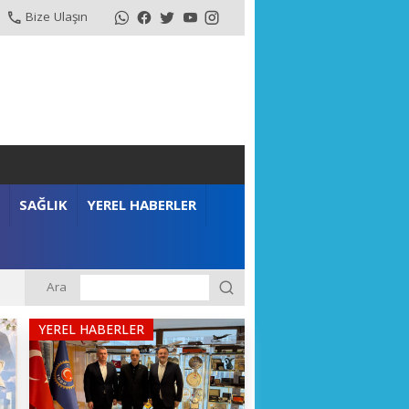
Bize Ulaşın
SAĞLIK
YEREL HABERLER
Ara
YEREL HABERLER
m”