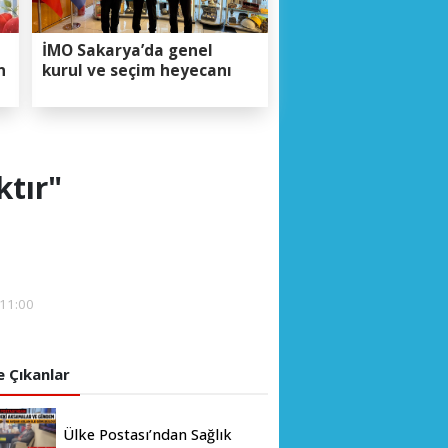
İMO Sakarya’da genel
n
kurul ve seçim heyecanı
tır"
11:00
 Çıkanlar
Ülke Postası’ndan Sağlık