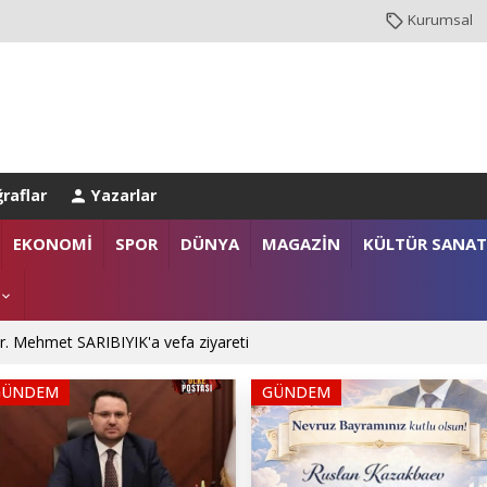
Kurumsal
raflar
Yazarlar
EKONOMİ
SPOR
DÜNYA
MAGAZİN
KÜLTÜR SANAT
. Mehmet SARIBIYIK'a vefa ziyareti
GÜNDEM
GÜNDEM
 Ali ÇORUH; “Sakarya’ya değer katan bir üniversite inşa etmek istiyoru