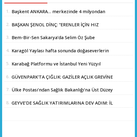
1.
Başkent ANKARA… merkezinde 4 milyondan
fazla insanın yaşadığı yer.
2.
BAŞKAN ŞENOL DİNÇ: “ERENLER İÇİN HIZ
KESMEDEN DEVAM”
3.
Bem-Bir-Sen Sakarya’da Selim Öz Şube
Başkanlığına Adaylığını Açıkladı
4.
Karagöl Yaylası hafta sonunda doğaseverlerin
akınına uğradı
5.
Karabağ Platformu ve İstanbul Yeni Yüzyıl
Üniversitesi Arasında Stratejik İş Birliği
6.
GÜVENPARK'TA ÇIĞLIK: GAZİLER AÇLIK GREVİNE
Memorandumu İmzalandı
BAŞLADI!
7.
Ülke Postası’ndan Sağlık Bakanlığı’na Üst Düzey
Ziyaret
8.
GEYVE’DE SAĞLIK YATIRIMLARINA DEV ADIM: İL
SAĞLIK MÜDÜRÜ DOÇ. DR. KAYHAN ÖZDEMİR
VE SAHA HEYETİ YERİNDE İNCELEMEDE
BULUNDU