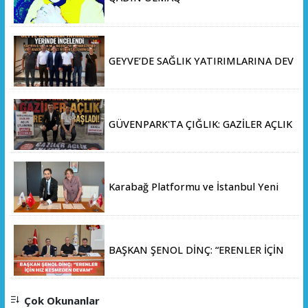
GEYVE’DE SAĞLIK YATIRIMLARINA DEV
ADIM: İL SAĞLIK MÜDÜRÜ DOÇ. DR.
KAYHAN ÖZDEMİR VE SAHA HEYETİ
YERİNDE İNCELEMEDE BULUNDU
GÜVENPARK'TA ÇIĞLIK: GAZİLER AÇLIK
GREVİNE BAŞLADI!
Karabağ Platformu ve İstanbul Yeni
Yüzyıl Üniversitesi Arasında Stratejik
İş Birliği Memorandumu İmzalandı
BAŞKAN ŞENOL DİNÇ: “ERENLER İÇİN
HIZ KESMEDEN DEVAM”
Çok Okunanlar