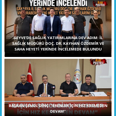
GEYVE’DE SAĞLIK YATIRIMLARINA DEV ADIM: İL
SAĞLIK MÜDÜRÜ DOÇ. DR. KAYHAN ÖZDEMİR VE
SAHA HEYETİ YERİNDE İNCELEMEDE BULUNDU
BAŞKAN ŞENOL DİNÇ: “ERENLER İÇİN HIZ KESMEDEN
DEVAM”