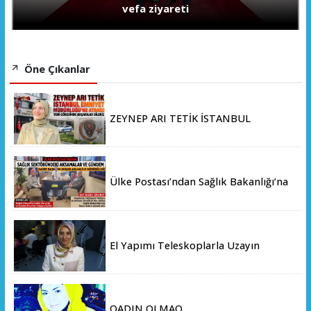
vefa ziyareti
Öne Çıkanlar
ZEYNEP ARI TETİK İSTANBUL
EMNİYET MÜDÜRLÜĞÜ’NE ATANDI
Ülke Postası’ndan Sağlık Bakanlığı’na
Üst Düzey Ziyaret
El Yapımı Teleskoplarla Uzayın
Derinliklerini Keşfediyorlar
QADIN OLMAQ