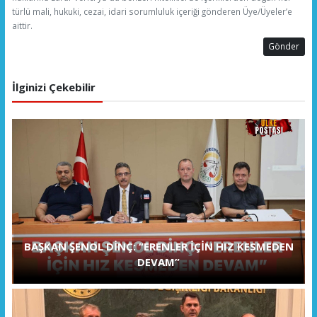
türlü mali, hukuki, cezai, idari sorumluluk içeriği gönderen Üye/Üyeler’e
aittir.
Gönder
İlginizi Çekebilir
BAŞKAN ŞENOL DİNÇ: “ERENLER İÇİN HIZ KESMEDEN
DEVAM”