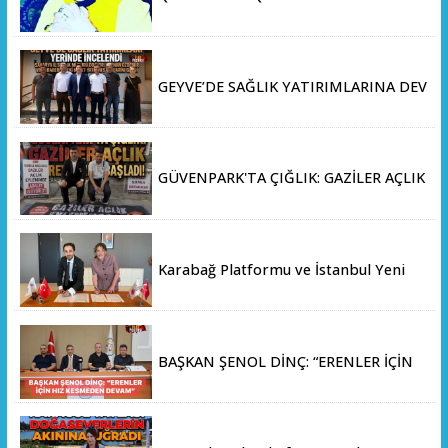
GEYVE’DE SAĞLIK YATIRIMLARINA DEV
ADIM: İL SAĞLIK MÜDÜRÜ DOÇ. DR.
KAYHAN ÖZDEMİR VE SAHA HEYETİ
YERİNDE İNCELEMEDE BULUNDU
GÜVENPARK'TA ÇIĞLIK: GAZİLER AÇLIK
GREVİNE BAŞLADI!
Karabağ Platformu ve İstanbul Yeni
Yüzyıl Üniversitesi Arasında Stratejik
İş Birliği Memorandumu İmzalandı
BAŞKAN ŞENOL DİNÇ: “ERENLER İÇİN
HIZ KESMEDEN DEVAM”