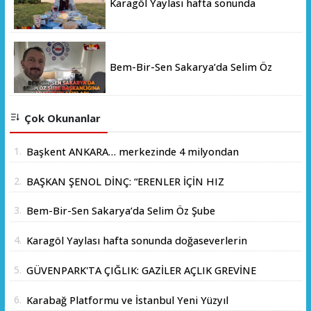
Karagöl Yaylası hafta sonunda
doğaseverlerin akınına uğradı
Bem-Bir-Sen Sakarya’da Selim Öz
Şube Başkanlığına Adaylığını Açıkladı
Çok Okunanlar
1.
Başkent ANKARA… merkezinde 4 milyondan
fazla insanın yaşadığı yer.
2.
BAŞKAN ŞENOL DİNÇ: “ERENLER İÇİN HIZ
KESMEDEN DEVAM”
3.
Bem-Bir-Sen Sakarya’da Selim Öz Şube
Başkanlığına Adaylığını Açıkladı
4.
Karagöl Yaylası hafta sonunda doğaseverlerin
akınına uğradı
5.
GÜVENPARK'TA ÇIĞLIK: GAZİLER AÇLIK GREVİNE
BAŞLADI!
6.
Karabağ Platformu ve İstanbul Yeni Yüzyıl