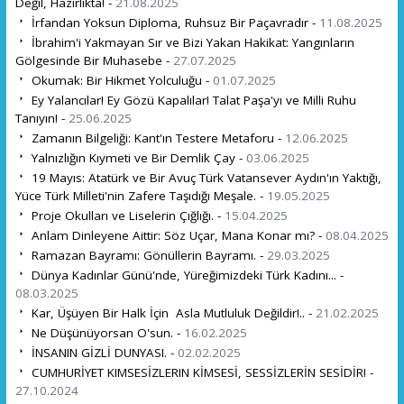
Değil, Hazırlıkta! -
21.08.2025
İrfandan Yoksun Diploma, Ruhsuz Bir Paçavradır -
11.08.2025
İbrahim'i Yakmayan Sır ve Bizi Yakan Hakikat: Yangınların
Gölgesinde Bir Muhasebe -
27.07.2025
Okumak: Bir Hikmet Yolculuğu -
01.07.2025
Ey Yalancılar! Ey Gözü Kapalılar! Talat Paşa'yı ve Milli Ruhu
Tanıyın! -
25.06.2025
Zamanın Bilgeliği: Kant'ın Testere Metaforu -
12.06.2025
Yalnızlığın Kıymeti ve Bir Demlik Çay -
03.06.2025
19 Mayıs: Atatürk ve Bir Avuç Türk Vatansever Aydın'ın Yaktığı,
Yüce Türk Milleti'nin Zafere Taşıdığı Meşale. -
19.05.2025
Proje Okulları ve Liselerin Çığlığı. -
15.04.2025
Anlam Dinleyene Aittir: Söz Uçar, Mana Konar mı? -
08.04.2025
Ramazan Bayramı: Gönüllerin Bayramı. -
29.03.2025
Dünya Kadınlar Günü'nde, Yüreğimizdeki Türk Kadını... -
08.03.2025
Kar, Üşüyen Bir Halk İçin Asla Mutluluk Değildir!.. -
21.02.2025
Ne Düşünüyorsan O'sun. -
16.02.2025
İNSANIN GİZLİ DUNYASI. -
02.02.2025
CUMHURİYET KIMSESİZLERIN KİMSESİ, SESSİZLERİN SESİDİR! -
27.10.2024