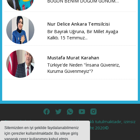
BUGÜN BENİM DOĞUM GÜNÜM…
Nur Delice Ankara Temsilcisi
Bir Bayrak Uğruna, Bir Millet Ayağa
Kalktı. 15 Temmuz...
Mustafa Murat Karahan
Türkiye'de Neden "İnsana Güveniriz,
Kuruma Güvenmeyiz"?
Sitemizde bulunan içeriklerin tüm hakları saklı tutulmaktadır, izinsiz
içerikler kullanılamaz. Copyright 2020©
Sitemizden en iyi şekilde faydalanabilmeniz
için çerezler kullanılmaktadır. Bu siteye giriş
yaparak çerez kullanımını kabul etmiş