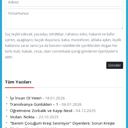
Suç teşkil edecek, yasadışı, tehditkar, rahatsız edici, hakaret ve küfür
içeren, aşağılayıcı, küçük düşürücü, kaba, müstehcen, ahlaka aykırı, kişilik
haklarına zarar verici ya da benzeri niteliklerde içeriklerden doğan her
türlü mali, hukuki, cezai, idari sorumluluk içeriği gönderen Üye/Üyeler’e
aittir.
Gönder
Tüm Yazıları
İyi İnsan Ol Yeter! -
18.01.2026
Transilvanya Günlükleri – 1 -
06.01.2026
Öğretmene Zorbalık ve Kayıp Nesil -
04.12.2025
Vicdan. Nokta. -
23.10.2025
"Benim Çocuğum Kreşi Sevmiyor" Diyenlere: Sorun Kreşte