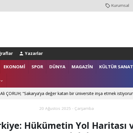
Kurumsal
raflar
Yazarlar
NBUL EMNİYET MÜDÜRLÜĞÜ’NE ATANDI
EKONOMİ
SPOR
DÜNYA
MAGAZİN
KÜLTÜR SANAT
. Mehmet SARIBIYIK'a vefa ziyareti
 Ali ÇORUH; “Sakarya’ya değer katan bir üniversite inşa etmek istiyoru
20 Ağustos 2025 - Çarşamba
rkiye: Hükümetin Yol Haritası 