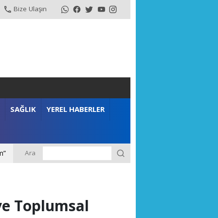
Bize Ulaşın
SAĞLIK
YEREL HABERLER
Ara
m”
ve Toplumsal