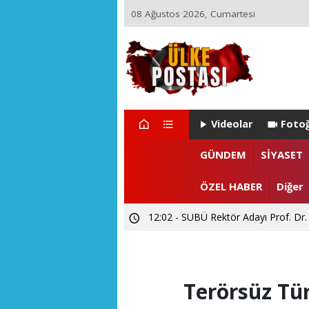
08 Ağustos 2026, Cumartesi
Videolar
Fotoğ
22:29 - ZEYNEP ARI TETİK İSTA
GÜNDEM
SİYASET
15:55 - Levent CANDAN'dan Prof. Dr
ÖZEL HABER
Diğer
12:02 - SUBÜ Rektör Adayı Prof. Dr.
Terörsüz Tü