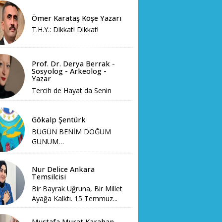
Ömer Karataş Köşe Yazarı
T.H.Y.: Dikkat! Dikkat!
Prof. Dr. Derya Berrak -
Sosyolog - Arkeolog -
Yazar
Tercih de Hayat da Senin
Gökalp Şentürk
BUGÜN BENİM DOĞUM
GÜNÜM…
Nur Delice Ankara
Temsilcisi
Bir Bayrak Uğruna, Bir Millet
Ayağa Kalktı. 15 Temmuz...
Mustafa Murat Karahan