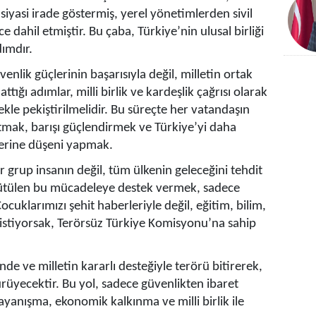
n siyasi irade göstermiş, yerel yönetimlerden sivil
dahil etmiştir. Bu çaba, Türkiye’nin ulusal birliği
dımdır.
enlik güçlerinin başarısıyla değil, milletin ortak
ğı adımlar, milli birlik ve kardeşlik çağrısı olarak
kle pekiştirilmelidir. Bu süreçte her vatandaşın
tmak, barışı güçlendirmek ve Türkiye’yi daha
zerine düşeni yapmak.
 grup insanın değil, tüm ülkenin geleceğini tehdit
tülen bu mücadeleye destek vermek, sadece
Çocuklarımızı şehit haberleriyle değil, eğitim, bilim,
stiyorsak, Terörsüz Türkiye Komisyonu’na sahip
nde ve milletin kararlı desteğiyle terörü bitirerek,
rüyecektir. Bu yol, sadece güvenlikten ibaret
yanışma, ekonomik kalkınma ve milli birlik ile