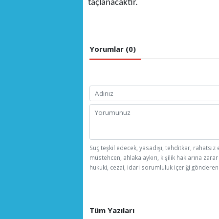
taçlanacaktır.
Yorumlar (0)
Suç teşkil edecek, yasadışı, tehditkar, rahatsız 
müstehcen, ahlaka aykırı, kişilik haklarına zarar
hukuki, cezai, idari sorumluluk içeriği gönderen 
Tüm Yazıları