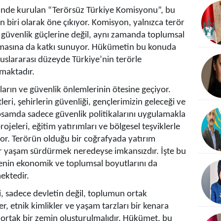
de kurulan “Terörsüz Türkiye Komisyonu”, bu
biri olarak öne çıkıyor. Komisyon, yalnızca terör
güvenlik güçlerine değil, aynı zamanda toplumsal
anmasına da katkı sunuyor. Hükümetin bu konuda
luslararası düzeyde Türkiye’nin terörle
ymaktadır.
rın ve güvenlik önlemlerinin ötesine geçiyor.
ri, şehirlerin güvenliği, gençlerimizin geleceği ve
psamda sadece güvenlik politikalarını uygulamakla
eleri, eğitim yatırımları ve bölgesel teşviklerle
r. Terörün olduğu bir coğrafyada yatırım
r yaşam sürdürmek neredeyse imkansızdır. İşte bu
nin ekonomik ve toplumsal boyutlarını da
ektedir.
 sadece devletin değil, toplumun ortak
er, etnik kimlikler ve yaşam tarzları bir kenara
n ortak bir zemin oluşturulmalıdır. Hükümet, bu