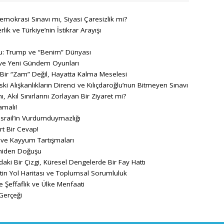
emokrasi Sınavı mı, Siyasi Çaresizlik mi?
ik ve Türkiye’nin İstikrar Arayışı
 Trump ve “Benim” Dünyası
 ve Yeni Gündem Oyunları
 Bir “Zam” Değil, Hayatta Kalma Meselesi
i Alışkanlıkların Direnci ve Kılıçdaroğlu’nun Bitmeyen Sınavı
, Akıl Sınırlarını Zorlayan Bir Ziyaret mi?
amalı!
İsrail’in Vurdumduymazlığı
rt Bir Cevap!
ve Kayyum Tartışmaları
eniden Doğuşu
aki Bir Çizgi, Küresel Dengelerde Bir Fay Hattı
in Yol Haritası ve Toplumsal Sorumluluk
 Şeffaflık ve Ülke Menfaati
Gerçeği