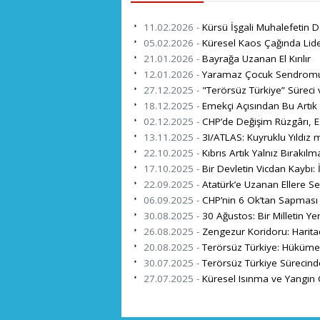
11.02.2026 -
Kürsü İşgali Muhalefetin D
05.02.2026 -
Küresel Kaos Çağında Liderl
21.01.2026 -
Bayrağa Uzanan El Kırılır
12.01.2026 -
Yaramaz Çocuk Sendromu:
27.12.2025 -
"Terörsüz Türkiye” Süreci
18.12.2025 -
Emekçi Açısından Bu Artık
02.12.2025 -
CHP’de Değişim Rüzgârı, Esk
13.11.2025 -
3I/ATLAS: Kuyruklu Yıldız mı
22.10.2025 -
Kıbrıs Artık Yalnız Bırakılm
17.10.2025 -
Bir Devletin Vicdan Kaybı: 
22.09.2025 -
Atatürk’e Uzanan Ellere Se
06.09.2025 -
CHP’nin 6 Ok’tan Sapması 
30.08.2025 -
30 Ağustos: Bir Milletin Y
26.08.2025 -
Zengezur Koridoru: Haritad
20.08.2025 -
Terörsüz Türkiye: Hükümet
30.07.2025 -
Terörsüz Türkiye Sürecinde
27.07.2025 -
Küresel Isınma ve Yangın 