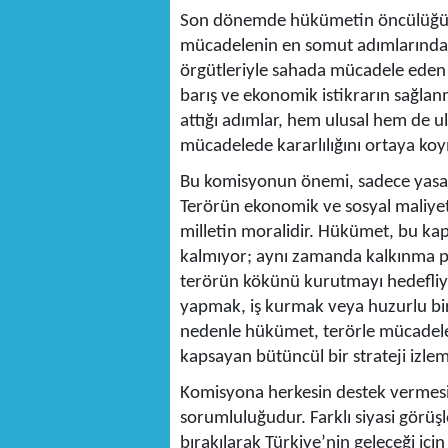
Son dönemde hükümetin öncülüğün
mücadelenin en somut adımlarından 
örgütleriyle sahada mücadele eden 
barış ve ekonomik istikrarın sağl
attığı adımlar, hem ulusal hem de u
mücadelede kararlılığını ortaya ko
Bu komisyonun önemi, sadece yasala
Terörün ekonomik ve sosyal maliyetle
milletin moralidir. Hükümet, bu ka
kalmıyor; aynı zamanda kalkınma proj
terörün kökünü kurutmayı hedefliyo
yapmak, iş kurmak veya huzurlu bi
nedenle hükümet, terörle mücadele
kapsayan bütüncül bir strateji izlem
Komisyona herkesin destek vermesi,
sorumluluğudur. Farklı siyasi görüşl
bırakılarak Türkiye’nin geleceği içi