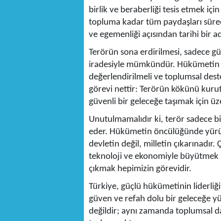
birlik ve beraberliği tesis etmek içi
topluma kadar tüm paydaşları sürece 
ve egemenliği açısından tarihi bir a
Terörün sona erdirilmesi, sadece güv
iradesiyle mümkündür. Hükümetin attı
değerlendirilmeli ve toplumsal deste
görevi nettir: Terörün kökünü kuru
güvenli bir geleceğe taşımak için ü
Unutulmamalıdır ki, terör sadece bir
eder. Hükümetin öncülüğünde yürü
devletin değil, milletin çıkarınadır. 
teknoloji ve ekonomiyle büyütmek i
çıkmak hepimizin görevidir.
Türkiye, güçlü hükümetinin liderliği
güven ve refah dolu bir geleceğe yü
değildir; aynı zamanda toplumsal da