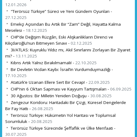
12.01.2026
"Terörsüz Türkiye” Süreci ve Yeni Gündem Oyunları -
27.12.2025
Emekçi Açısından Bu Artık Bir “Zam” Değil, Hayatta Kalma
Meselesi -
18.12.2025
CHP’de Değişim Rüzgârı, Eski Alışkanlıkların Direnci ve
Kılıçdaroğlu’nun Bitmeyen Sınavı -
02.12.2025
3I/ATLAS: Kuyruklu Yıldız mı, Akıl Sınırlarını Zorlayan Bir Ziyaret
mi? -
13.11.2025
Kıbrıs Artık Yalnız Bırakılmamalı! -
22.10.2025
Bir Devletin Vicdan Kaybı: İsrail’in Vurdumduymazlığı -
17.10.2025
Atatürk’e Uzanan Ellere Sert Bir Cevap! -
22.09.2025
CHP’nin 6 Ok’tan Sapması ve Kayyum Tartışmaları -
06.09.2025
30 Ağustos: Bir Milletin Yeniden Doğuşu -
30.08.2025
Zengezur Koridoru: Haritadaki Bir Çizgi, Küresel Dengelerde
Bir Fay Hattı -
26.08.2025
Terörsüz Türkiye: Hükümetin Yol Haritası ve Toplumsal
Sorumluluk -
20.08.2025
Terörsüz Türkiye Sürecinde Şeffaflık ve Ülke Menfaati -
30.07.2025