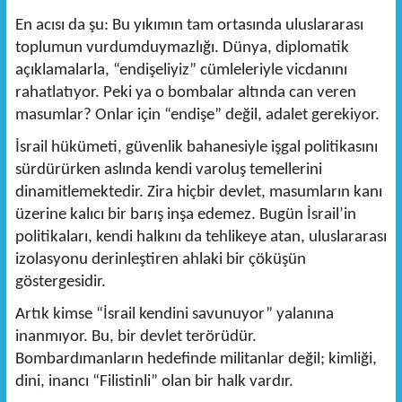
En acısı da şu: Bu yıkımın tam ortasında uluslararası
toplumun vurdumduymazlığı. Dünya, diplomatik
açıklamalarla, “endişeliyiz” cümleleriyle vicdanını
rahatlatıyor. Peki ya o bombalar altında can veren
masumlar? Onlar için “endişe” değil, adalet gerekiyor.
İsrail hükümeti, güvenlik bahanesiyle işgal politikasını
sürdürürken aslında kendi varoluş temellerini
dinamitlemektedir. Zira hiçbir devlet, masumların kanı
üzerine kalıcı bir barış inşa edemez. Bugün İsrail’in
politikaları, kendi halkını da tehlikeye atan, uluslararası
izolasyonu derinleştiren ahlaki bir çöküşün
göstergesidir.
Artık kimse “İsrail kendini savunuyor” yalanına
inanmıyor. Bu, bir devlet terörüdür.
Bombardımanların hedefinde militanlar değil; kimliği,
dini, inancı “Filistinli” olan bir halk vardır.