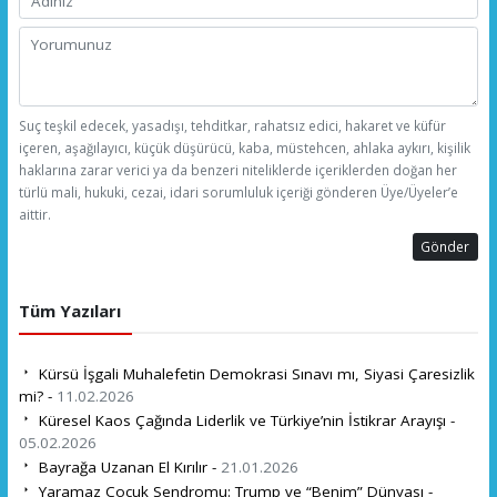
Suç teşkil edecek, yasadışı, tehditkar, rahatsız edici, hakaret ve küfür
içeren, aşağılayıcı, küçük düşürücü, kaba, müstehcen, ahlaka aykırı, kişilik
haklarına zarar verici ya da benzeri niteliklerde içeriklerden doğan her
türlü mali, hukuki, cezai, idari sorumluluk içeriği gönderen Üye/Üyeler’e
aittir.
Gönder
Tüm Yazıları
Kürsü İşgali Muhalefetin Demokrasi Sınavı mı, Siyasi Çaresizlik
mi? -
11.02.2026
Küresel Kaos Çağında Liderlik ve Türkiye’nin İstikrar Arayışı -
05.02.2026
Bayrağa Uzanan El Kırılır -
21.01.2026
Yaramaz Çocuk Sendromu: Trump ve “Benim” Dünyası -