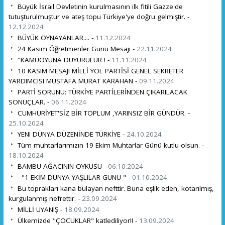
Büyük İsrail Devletinin kurulmasının ilk fitili Gazze'de
tutuşturulmuştur ve ateş topu Türkiye'ye doğru gelmiştir. -
12.12.2024
BÜYÜK OYNAYANLAR.... -
11.12.2024
24 Kasım Öğretmenler Günü Mesajı -
22.11.2024
"KAMUOYUNA DUYURULUR ! -
11.11.2024
10 KASIM MESAJI MİLLİ YOL PARTİSİ GENEL SEKRETER
YARDIMCISI MUSTAFA MURAT KARAHAN -
09.11.2024
PARTİ SORUNU: TÜRKİYE PARTİLERİNDEN ÇIKARILACAK
SONUÇLAR. -
06.11.2024
CUMHURİYET'SİZ BİR TOPLUM ,YARINSIZ BİR GÜNDÜR. -
25.10.2024
YENI DÜNYA DÜZENİNDE TÜRKİYE -
24.10.2024
Tüm muhtarlarımızın 19 Ekim Muhtarlar Günü kutlu olsun. -
18.10.2024
BAMBU AĞACININ ÖYKÜSÜ -
06.10.2024
"1 EKİM DÜNYA YAŞLILAR GÜNÜ " -
01.10.2024
Bu toprakları kana bulayan nefttir. Buna eşlik eden, kotarılmış,
kurgulanmış nefrettir. -
23.09.2024
MİLLİ UYANIŞ -
18.09.2024
Ülkemizde "ÇOCUKLAR" katlediliyor‼️ -
13.09.2024