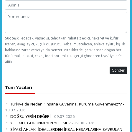
Suç teşkil edecek, yasadışı, tehditkar, rahatsız edici, hakaret ve küfür
içeren, aşağılayıcı, küçük düşürücü, kaba, müstehcen, ahlaka aykırı, kişilik
haklarına zarar verici ya da benzeri niteliklerde içeriklerden doğan her
türlü mali, hukuki, cezai, idari sorumluluk içeriği gönderen Üye/Üyeler’e
aittir.
Gönder
Tüm Yazıları
Türkiye'de Neden "İnsana Güveniriz, Kuruma Güvenmeyiz"? -
13.07.2026
DOĞRU YERİN DEĞERİ -
09.07.2026
YOL MU, GÖRÜNMEYEN YOL MU? -
29.06.2026
SİYASİ AHLAK: İDEALLERDEN İKBAL HESAPLARINA SAVRULAN