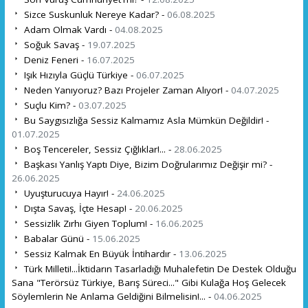
Sizce Suskunluk Nereye Kadar? -
06.08.2025
Adam Olmak Vardı -
04.08.2025
Soğuk Savaş -
19.07.2025
Deniz Feneri -
16.07.2025
Işık Hızıyla Güçlü Türkiye -
06.07.2025
Neden Yanıyoruz? Bazı Projeler Zaman Alıyor! -
04.07.2025
Suçlu Kim? -
03.07.2025
Bu Saygısızlığa Sessiz Kalmamız Asla Mümkün Değildir! -
01.07.2025
Boş Tencereler, Sessiz Çığlıklar!... -
28.06.2025
Başkası Yanlış Yaptı Diye, Bizim Doğrularımız Değişir mi? -
26.06.2025
Uyuşturucuya Hayır! -
24.06.2025
Dışta Savaş, İçte Hesap! -
20.06.2025
Sessizlik Zırhı Giyen Toplum! -
16.06.2025
Babalar Günü -
15.06.2025
Sessiz Kalmak En Büyük İntihardır -
13.06.2025
Türk Milleti!...İktidarın Tasarladığı Muhalefetin De Destek Olduğu
Sana "Terörsüz Türkiye, Barış Süreci..." Gibi Kulağa Hoş Gelecek
Söylemlerin Ne Anlama Geldiğini Bilmelisin!... -
04.06.2025