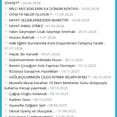
SİYASET* -
24.06.2026
MİLLİ MÜCADELENİN İLK DÖNÜM NOKTASI -
18.05.2026
OYAK'TA NELER OLUYOR ? -
11.05.2026
HAYAT SEÇİMLERİMİZDEN İBARETTİR -
19.04.2026
HAYAT İHMAL ETMEZ -
01.04.2026
Yakın Geçmişten Uzak Geçmişe Arınmak -
20.01.2026
Huzuru Bulmak -
11.01.2026
Halk Eğitim Kurslarında Kota Düşürülmesi Tartışma Yarattı -
07.01.2026
Hayat, Bir Aynadır -
06.01.2026
Gülümsemenin Ardındaki Huzur -
30.12.2025
Benim Çocuğum Asla Yapmaz Demeyin -
15.12.2025
III.Dünya Savaşı'nın Hazırlıkları -
19.11.2025
SAĞLIKÇILARIMIZIN ÇİLESİ BİTMEK BİLMİYOR'MU ? -
26.10.2025
Mustafa Murat Karahan 19 Ekim Muhtarlar Günü dolayısıyla
kutlama mesajı yayımladı -
18.10.2025
Çağrıyı Doğru Anlamak -
09.10.2025
Kadının Gücü -
08.10.2025
Siyasette Değişim Şart -
08.09.2025
Ulusal Uyanış ve Ulusçuluk... -
31.08.2025
Son Vuruş Cumhuriyet'mi? -
12.08.2025