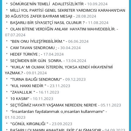
SÖMÜRGE'NİN TEMELİ ADALETSİZLİKTİR -
10.09.2024
MİLLİ YOL PARTİSİ GENEL SEKRETER YARDIMCISI KARAHAN'DAN
30 AĞUSTOS ZAFER BAYRAMI MESAJI -
28.08.2024
BAŞARILI BİR SİYASETÇİ NASIL OLUNUR ? -
11.08.2024
OLAN BİTENE VERDİĞİN ANLAM HAYATINI MAHVEDEBİLİR. -
07.07.2024
"BEN ONU İYİLEŞTİREBİLİRİM." -
06.06.2024
CAM TAVAN SENDROMU ; -
30.04.2024
HEDEF TÜRKİYE ; -
17.04.2024
SEÇİMDEN BİR GÜN SONRA. -
13.04.2024
"KUKLA' MI OLMAK İSTERDİN, YOKSA KENDİ HİKAYENİ'Mİ
YAZMAK.? -
09.01.2024
"TURNA BALIĞI SENDROMU" -
09.12.2023
"KUL HAKKI NEDİR " -
23.11.2023
"ZAVALLILIK " -
16.11.2023
10 KASIM" -
10.11.2023
SEÇTİĞİMİZ HAYATI YAŞAMAK NEREDEN; NEREYE -
05.11.2023
"İnsanlardan faydalanmak o,insanları kullanmamı" -
01.10.2023
"GÖNÜL KIRGINLIĞI " -
23.09.2023
BAŞARILI OLMANIN ANAHTARI EKİP ÇALIŞMASIDIR -
04.09.2023