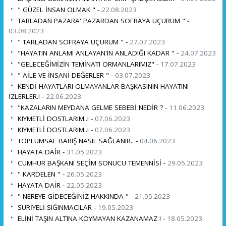
" GÜZEL İNSAN OLMAK " -
22.08.2023
TARLADAN PAZARA' PAZARDAN SOFRAYA UÇURUM " -
03.08.2023
" TARLADAN SOFRAYA UÇURUM " -
27.07.2023
"HAYATIN ANLAMI ANLAYAN'IN ANLADIĞI KADAR " -
24.07.2023
"GELECEĞİMİZİN TEMİNATI ORMANLARIMIZ" -
17.07.2023
" AİLE VE İNSANİ DEĞERLER " -
03.07.2023
KENDİ HAYATLARI OLMAYANLAR BAŞKASININ HAYATINI
İZLERLER.! -
22.06.2023
"KAZALARIN MEYDANA GELME SEBEBİ NEDİR ? -
11.06.2023
KIYMETLİ DOSTLARIM..! -
07.06.2023
KIYMETLİ DOSTLARIM..! -
07.06.2023
TOPLUMSAL BARIŞ NASIL SAĞLANIR.. -
04.06.2023
HAYATA DAİR -
31.05.2023
CUMHUR BAŞKANI SEÇİM SONUCU TEMENNİSİ -
29.05.2023
" KARDELEN " -
26.05.2023
HAYATA DAİR -
22.05.2023
" NEREYE GİDECEĞİNİZ HAKKINDA " -
21.05.2023
SURİYELİ SIĞINMACILAR -
19.05.2023
ELİNİ TAŞIN ALTINA KOYMAYAN KAZANAMAZ ! -
18.05.2023