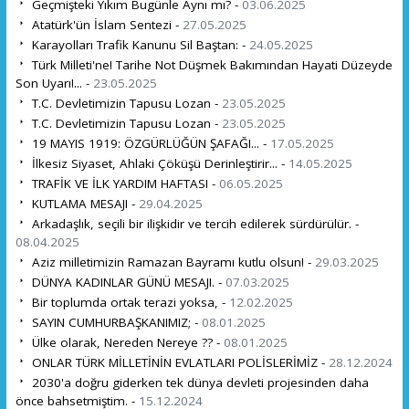
Geçmişteki Yıkım Bugünle Aynı mı? -
03.06.2025
Atatürk'ün İslam Sentezi -
27.05.2025
Karayolları Trafik Kanunu Sil Baştan: -
24.05.2025
Türk Milleti'ne! Tarihe Not Düşmek Bakımından Hayati Düzeyde
Son Uyarı!... -
23.05.2025
T.C. Devletimizin Tapusu Lozan -
23.05.2025
T.C. Devletimizin Tapusu Lozan -
23.05.2025
19 MAYIS 1919: ÖZGÜRLÜĞÜN ŞAFAĞI... -
17.05.2025
İlkesiz Siyaset, Ahlaki Çöküşü Derinleştirir... -
14.05.2025
TRAFİK VE İLK YARDIM HAFTASI -
06.05.2025
KUTLAMA MESAJI -
29.04.2025
Arkadaşlık, seçili bir ilişkidir ve tercih edilerek sürdürülür. -
08.04.2025
Aziz milletimizin Ramazan Bayramı kutlu olsun! -
29.03.2025
DÜNYA KADINLAR GÜNÜ MESAJI. -
07.03.2025
Bir toplumda ortak terazi yoksa, -
12.02.2025
SAYIN CUMHURBAŞKANIMIZ; -
08.01.2025
Ülke olarak, Nereden Nereye ?? -
08.01.2025
ONLAR TÜRK MİLLETİNİN EVLATLARI POLİSLERİMİZ -
28.12.2024
2030'a doğru giderken tek dünya devleti projesinden daha
önce bahsetmiştim. -
15.12.2024