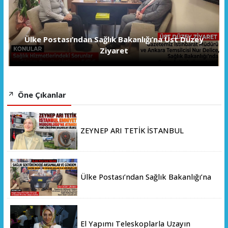
Ülke Postası’ndan Sağlık Bakanlığı’na Üst Düzey
Ziyaret
Öne Çıkanlar
ZEYNEP ARI TETİK İSTANBUL
EMNİYET MÜDÜRLÜĞÜ’NE ATANDI
Ülke Postası’ndan Sağlık Bakanlığı’na
Üst Düzey Ziyaret
El Yapımı Teleskoplarla Uzayın