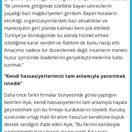
“İlk umreme gittiğimde özellikle bayan umrecilerin
yaşadığı bazı mağduriyetleri gördüm. Bayan hocaların
eksikliği, organizasyonlardaki bazı aksaklıklar ve
maneviyatın geri planda kalması beni çok etkiledi.
Türkiye’ye döndüğümde bu alanda hizmet etmek
istediğime karar verdim ve Rabbim de bunu nasip etti.
Amacımız sadece tur düzenlemek değil; insanların manevi
huzur içerisinde ibadetlerini gerçekleştirmelerine katkı
sunmak.”
“Kendi hassasiyetlerimizi tam anlamıyla yansıtmak
istedik”
Daha önce farklı firmalar bünyesinde görev yaptığını
belirten Aşık, kendi hassasiyetlerini tam anlamıyla hayata
geçirebilmek için bu firmayı kurduklarını söyledi. Kuruluş
sürecinde ortağı Halil İbrahim Yavuz’un kendisine büyük
destek verdiğini ifade eden Aşık, “Bu fikrimi kendisiyle
paylaştığımda bana büyük güven verdi. Kısa süre