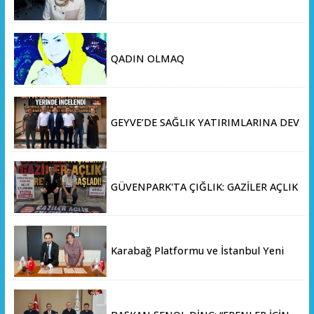
Derinliklerini Keşfediyorlar
QADIN OLMAQ
GEYVE’DE SAĞLIK YATIRIMLARINA DEV
ADIM: İL SAĞLIK MÜDÜRÜ DOÇ. DR.
KAYHAN ÖZDEMİR VE SAHA HEYETİ
YERİNDE İNCELEMEDE BULUNDU
GÜVENPARK'TA ÇIĞLIK: GAZİLER AÇLIK
GREVİNE BAŞLADI!
Karabağ Platformu ve İstanbul Yeni
Yüzyıl Üniversitesi Arasında Stratejik
İş Birliği Memorandumu İmzalandı