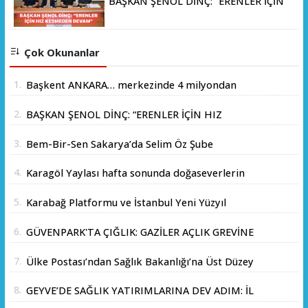
BAŞKAN ŞENOL DİNÇ: “ERENLER İÇİN
HIZ KESMEDEN DEVAM”
Çok Okunanlar
1.
Başkent ANKARA… merkezinde 4 milyondan
fazla insanın yaşadığı yer.
2.
BAŞKAN ŞENOL DİNÇ: “ERENLER İÇİN HIZ
KESMEDEN DEVAM”
3.
Bem-Bir-Sen Sakarya’da Selim Öz Şube
Başkanlığına Adaylığını Açıkladı
4.
Karagöl Yaylası hafta sonunda doğaseverlerin
akınına uğradı
5.
Karabağ Platformu ve İstanbul Yeni Yüzyıl
Üniversitesi Arasında Stratejik İş Birliği
6.
GÜVENPARK'TA ÇIĞLIK: GAZİLER AÇLIK GREVİNE
Memorandumu İmzalandı
BAŞLADI!
7.
Ülke Postası’ndan Sağlık Bakanlığı’na Üst Düzey
Ziyaret
8.
GEYVE’DE SAĞLIK YATIRIMLARINA DEV ADIM: İL